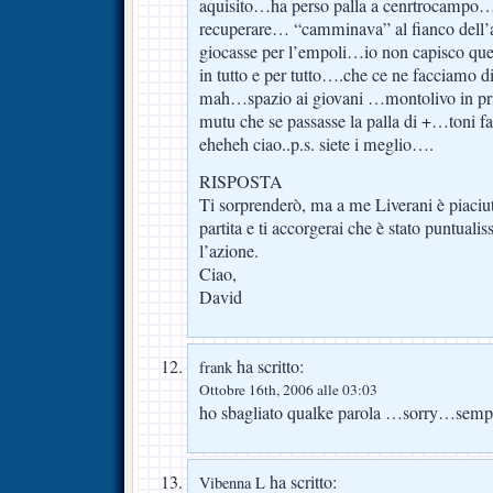
aquisito…ha perso palla a cenrtrocampo….
recuperare… “camminava” al fianco dell
giocasse per l’empoli…io non capisco q
in tutto e per tutto….che ce ne facciamo 
mah…spazio ai giovani …montolivo in pr
mutu che se passasse la palla di +…toni fa
eheheh ciao..p.s. siete i meglio….
RISPOSTA
Ti sorprenderò, ma a me Liverani è piaciut
partita e ti accorgerai che è stato puntualis
l’azione.
Ciao,
David
ha scritto:
frank
Ottobre 16th, 2006 alle 03:03
ho sbagliato qualke parola …sorry…semp
ha scritto:
Vibenna L