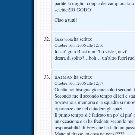
partite la miglior coppia del campionato s
sciettici!IO GODO!
Ciao a tutti!
ha scritto:
forza viola
Ottobre 16th, 2006 alle 12:16
Io sto’ gran Blasi nun l’ho visto!, anzi!
destra di solito?…boh… un’altro fuori ru
ha scritto:
BATMAN
Ottobre 16th, 2006 alle 12:17
Guetta noi bisogna giocare solo i secondi 
Secondo me il secondo tempo di ieri è stato
trovavano a memoria e la squadra si muov
ripartenze che nel chiudere gli spazi.
Il primo tempo si è faticato un po’ di piu
un’occasione e ci ha freddati; secondo me
responsabilità di Frey che ha fatto un pas
Matteini tirasse, tu cosa ne pensi????