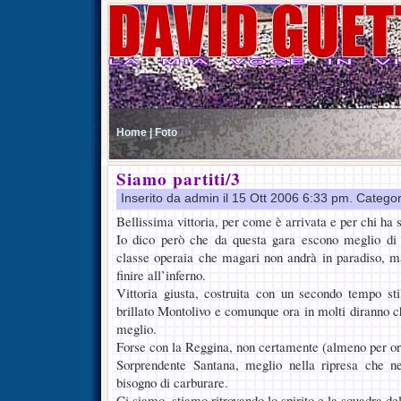
Home |
Foto
Siamo partiti/3
Inserito da admin il 15 Ott 2006 6:33 pm. Catego
Bellissima vittoria, per come è arrivata e per chi ha 
Io dico però che da questa gara escono meglio di t
classe operaia che magari non andrà in paradiso, m
finire all’inferno.
Vittoria giusta, costruita con un secondo tempo st
brillato Montolivo e comunque ora in molti diranno c
meglio.
Forse con la Reggina, non certamente (almeno per ora)
Sorprendente Santana, meglio nella ripresa che n
bisogno di carburare.
Ci siamo, stiamo ritrovando lo spirito e la squadra de