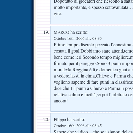
Dopotutto di giocatori che riescono a salt
molto importante, e spesso sottovalutata…
giro.
ha scritto:
MARCO
Ottobre 16th, 2006 alle 08:35
Primo tempo discreto,peccato l’ennesima a
costata il goal.Dobbiamo stare attenti,te
bene come ieri.Secondo tempo migliore,ma
firmato per il pareggio.Sono 3 punti importa
morale:la Reggina è lì,e domenica guai a 
a vedere,lassù in cima,Chievo e Parma che
vogliono saperne di fare punti in classifica
dice che 11 punti a Chievo e Parma li pos
relativa calma e facilià,se poi l’arbitrato 
ancora!
ha scritto:
Filippo
Ottobre 16th, 2006 alle 08:45
Sapete che vi dico…che se i signori del c