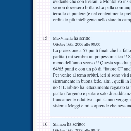
evidente che con liverani e Montolivo ins
se non dovessero brillare.La palla comunq
terra.Io ci punterei(e nel contenimento pre
ordinato,più intelligente nello stare in ca
ha scritto:
MaxVinella
Ottobre 16th, 2006 alle 08:00
La proiezione a 57 punti finali che ha fatt
partita ) mi sembra un po pessimistica !! 
meno dell’anno scorso !! Questa squadra 
64/65 punti e con un pò di “fattore C” anc
Per venire al tema arbitri, ieri si sono visti
sicuramente in buona fede, altri , quelli in
no !! L’arbitro ha letteralmente regalato la v
piatto d’argento e parlare solo di suddita
francamente riduttivo : qui stanno vergog
sistema Moggi e mi sorprende che nessuno l
ha scritto:
Shimon
Ottobre 16th, 2006 alle 08:10