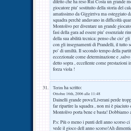
difetto che ha reso Rui Costa un grande me
giocatore piu’ sostituito della storia del ca
amatissimo da Giggirriva ma osteggiato da
squadra perchè andavano in difficoltà qua
Montolivo per diventare un grande giocato
fasi della gara ad essere piu’ essenziale r
della sua abilità tecnica: penso che cio’ gli
con gli insegnamenti di Prandelli, il tutto 
po’ di umiltà. Il secondo tempo della part
eccezionale come determinazione e ,salvo 
detto sopra , eccellente come prestazioni i
forza viola !
ha scritto:
Terim
Ottobre 16th, 2006 alle 11:48
Dainelli grande prova!Liverani perde tropp
far ripartire la squadra , non mi è piaciuto
Montolivo porta bene e basta! Dobbiamo a
P.s: Più o meno i punti dell anno scorso c
vede il gioco dell anno scorso!Ah dimenti