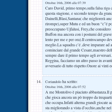
Ottobre 16th, 2006 alle 07:39
Caro David, primo tempo,sulla falsa riga de
questa stagione, e secondo tempo da gran
Dainelli,Blasi,Santana( che migliorerà anc
rirompe),super Mutu e ed un buon “c”é po
preoccupano Ujfalusi, Frey,che considero i
Buffon ma ancora con i postumi del grave 
lento per me e per ora).Il centrocampo dev
meglio.La squadra c’é ,deve imparare ad a
cominciare dal grande Cesare,maestro del
sempre dare il primo tempo agli avversari
Reggina, facciamo un altro passo in avanti
avversario di tutto rispetto.Onore ai vinti e
ha scritto:
Coriandolo
Ottobre 16th, 2006 alle 07:52
A me Montolivo è piaciuto abbastanza.Il
che gioca ancora un pò troppo da trequart
che occupa.Infatti alterna grandi giocate 
sta migliorando a vista d’occhio,anche nel