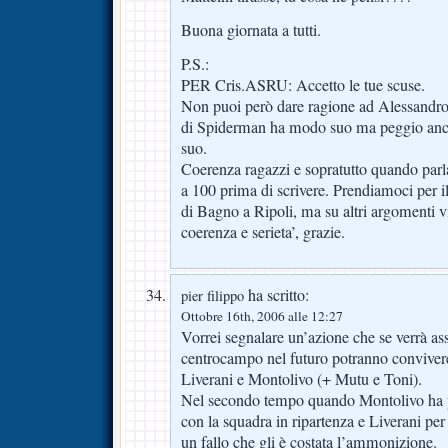
Buona giornata a tutti.
P.S.:
PER Cris.ASRU: Accetto le tue scuse.
Non puoi però dare ragione ad Alessandro 
di Spiderman ha modo suo ma peggio anco
suo.
Coerenza ragazzi e sopratutto quando parlat
a 100 prima di scrivere. Prendiamoci per i
di Bagno a Ripoli, ma su altri argomenti v
coerenza e serieta’, grazie.
ha scritto:
pier filippo
Ottobre 16th, 2006 alle 12:27
Vorrei segnalare un’azione che se verrà ass
centrocampo nel futuro potranno conviver
Liverani e Montolivo (+ Mutu e Toni).
Nel secondo tempo quando Montolivo ha p
con la squadra in ripartenza e Liverani p
un fallo che gli è costata l’ammonizione.