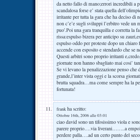
da netto fallo di mano;errori incredibili a 
scandalosa forse e’ stata quella dell’olimpic
irritante per tutta la gara che ha deciso d
non c’e’e sugli sviluppi l’erbitro vede un 
puo’.Poi una gara tranquilla e corretta la f
rissa:espulso bizera per anticipo su zauri,e
espulso oddo per proteste dopo un chiaro fal
accende con esposito e stendardo che se n
Questi arbitri sono proprio irritanti e,cred
giornate non hanno sbagliato mai cosi’ tan
Se vi levano la penalizzazione penso che 
grande,l’inter vista oggi e la scorsa giorna
brutta squadra…ma come sempre ha la pecu
fortunata!
ha scritto:
frank
Ottobre 16th, 2006 alle 03:01
ciao david sono un tifosissimo viola e son
parere proprio….via liverani……..a empoli
perdere palla….ad un certo punto del seco