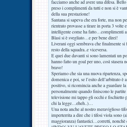
facciamo anche ad avere una difesa. Bell
preso i complimenti da tutti e non si è v
della sua prestazione!
Santana si sapeva che era forte, ma non p
rientrato provasse a tirare in porta 3 volt
intelligente come ha fatto…complimenti ai n
Blasi si è svegliato…e per bene direi!
Liverani oggi sembrava che finalmente si f
resto della squadra..e viceversa.
E quei due davanti si sono lamentati un p
hanno fatto un goal per uno, così stasera n
bravo!
Speriamo che sia una nuova ripartenza, spe
domenica e poi, se l’esito dell’arbitrato è
positivo, si ricomincia anche a guardare la 
personalmente quando finiscono le partite 
televisione mi tappo gli occhi e fischietto 
chi la legge…eheh..)…
Una nota anche al nostro meraviglioso ti
imperterrita a dire che i tifosi viola sono 
maggioranza) fantastici…corretti, nonchè es
“INDO’ VU L’AVETE PRESO LO STAD