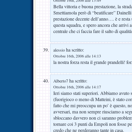
Ottobre 16th, 2006 alle 13:49
Bella vittoria e buona prestazione, la strad
Smettiamola però di “beatificare” Dainelli
prestazione decente dell’anno…. è e resta 
questa squadra, e spero ancora che arrivi a
centrale che ci faccia fare il salto di quali
ha scritto:
alessio
Ottobre 16th, 2006 alle 14:13
la nostra forza resta il grande prandelli! fo
ha scritto:
Alberto7
Ottobre 16th, 2006 alle 14:17
Ieri siamo stati superiori. Abbiamo avuto s
(fuorigioco o meno di Matteini, è stato com
fatto che mi preoccupa un po’ è questo, no
avversari, ma non sempre riusciamo a se
sbloccano davvero non ci saranno proble
tornare coi 3 punti da Empoli non fosse p
credo che ne perderanno tante in casa.