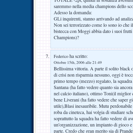
saremmo nella media champions dello sco
Adesso la domanda:
GLi inquirenti, stanno arrivando ad analiz
Non sei terrorizzato come lo sono io che il
bistecca con Moggi abbia dato i suoi frutti
Champions)?
ha scritto:
Federico
Ottobre 15th, 2006 alle 21:49
Bellissima vittoria. A parte il solito black
di crisi non risparmia nessuno, oggi è tocca
primo tempo (mezzo) regalato, la squadra è
Santana (ha fatto vedere quanto sia ancora
nel calcio italiano), ottimo Toni(il miglior 
bene Liverani (ha fatto vedere che saper g
utile),Blasi inesauribile. Mutu perdonabile (
roba da cineteca, hai volgia di studiare 
soprattutto la squadra ha fatto vedere di av
un’organizzazione, un impianto di gioco e tu
parte. Credo che gran merito sia di Prande