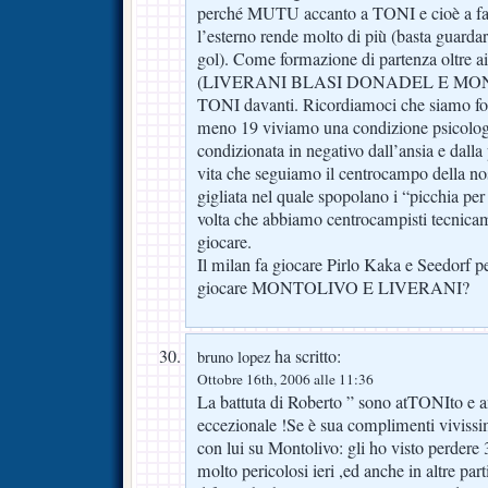
perché MUTU accanto a TONI e cioè a far
l’esterno rende molto di più (basta guardare
gol). Come formazione di partenza oltre ai 
(LIVERANI BLASI DONADEL E MON
TONI davanti. Ricordiamoci che siamo fo
meno 19 viviamo una condizione psicolog
condizionata in negativo dall’ansia e dalla
vita che seguiamo il centrocampo della n
gigliata nel quale spopolano i “picchia per
volta che abbiamo centrocampisti tecnicam
giocare.
Il milan fa giocare Pirlo Kaka e Seedorf 
giocare MONTOLIVO E LIVERANI?
ha scritto:
bruno lopez
Ottobre 16th, 2006 alle 11:36
La battuta di Roberto ” sono atTONIto 
eccezionale !Se è sua complimenti viviss
con lui su Montolivo: gli ho visto perdere
molto pericolosi ieri ,ed anche in altre part