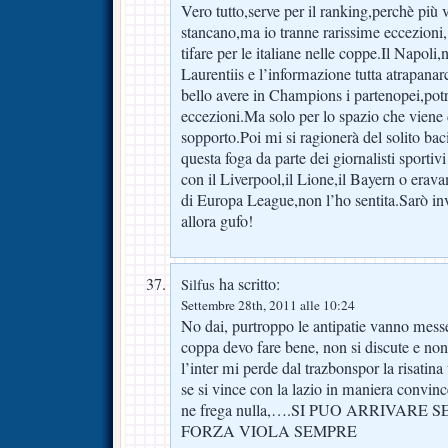
Vero tutto,serve per il ranking,perchè più 
stancano,ma io tranne rarissime eccezioni,
tifare per le italiane nelle coppe.Il Napoli
Laurentiis e l’informazione tutta atrapanarci
bello avere in Champions i partenopei,pot
eccezioni.Ma solo per lo spazio che viene 
sopporto.Poi mi si ragionerà del solito bac
questa foga da parte dei giornalisti sportiv
con il Liverpool,il Lione,il Bayern o erava
di Europa League,non l’ho sentita.Sarò i
allora gufo!
ha scritto:
Silfus
Settembre 28th, 2011 alle 10:24
No dai, purtroppo le antipatie vanno messe
coppa devo fare bene, non si discute e non 
l’inter mi perde dal trazbonspor la risatina
se si vince con la lazio in maniera convin
ne frega nulla,….SI PUO ARRIVARE 
FORZA VIOLA SEMPRE