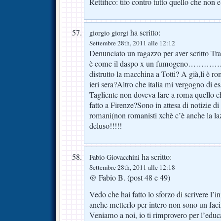
Rettifico: tifo contro tutto quello che no
ha scritto:
giorgio giorgi
Settembre 28th, 2011 alle 12:12
Denunciato un ragazzo per aver scritto Tra
è come il daspo x un fumogeno…………….
distrutto la macchina a Totti? A già,li è r
ieri sera?Altro che italia mi vergogno di es
Tagliente non doveva fare a roma quello c
fatto a Firenze?Sono in attesa di notizie di d
romani(non romanisti xchè c’è anche la l
deluso!!!!!
ha scritto:
Fabio Giovacchini
Settembre 28th, 2011 alle 12:18
@ Fabio B. (post 48 e 49)
Vedo che hai fatto lo sforzo di scrivere l’
anche metterlo per intero non sono un fac
Veniamo a noi, io ti rimprovero per l’educ