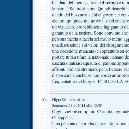
hai dato del mentecatto e del verme) e tu m
la patria? Sei fuori tema. Quindi ricaschi 
dando del buzzurro a chi ci governa e con
elettori, qui poco me ne cala, sarei anche 
un viziaccio, probabilmente ingigantito 
garantito dalla tastiera. Sono convinto ch
persona faccia a faccia sei molto meno agg
una discussione sui valori del risorgimento
una occasione mancata) e soprattutto su 
portare tutti a tifare la nazionale italiano d
cascata qualsiasi squadra di pallone appart
affronti l’odiato straniero, pena l’essere v
disposizione anche se non vorrei ammorbar
frequentatori del blog. C’E’ SOLO L
ha scritto:
Nippo96
Settembre 28th, 2011 alle 12:20
Oggi avrebbe compiuto 87 anni un grand
Chiappella.
Una persona che mi ha dato tanto, sopratt