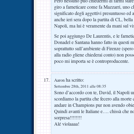
Però nessuno può chiedermi di farmi stare
giro a farneticare come fa Mazzarri, uno c
significato degli aggettivi presuntuoso ed 
anche ieri sera dopo la partita di CL, bella
Napoli, ma lui è veramente da mani sul vi
Se poi aggiungo De Laurentis, e le farneti
Donadel e Santana hanno fatto in questi me
soprattutto sull’ambiente di Firenze (spero c
alla radio gliene chiederai conto) non posso
poco mi importa se è controproducente.
ha scritto:
Aaron
Settembre 28th, 2011 alle 08:35
Sono d’accordo con te, David, il Napoli un
scordiamo la partita che fecero alla morte
andare in Champions pur non avendo obiet
Quindi avanti le Italiane e…. chissà che 
sorpresa!!!!!!!!
Alé violaaaa!