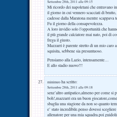
Settembre 28th, 2011 alle 09:15
Mi ricordo dei napoletani che entravano in
il giorno in cui vennero scacciati di brutto
cadesse dalla Maratona mentre scappava te
Fu il giorno della consapevolezza.
A loro invidio solo l’opportunità che hann
il più grande calciatore mai nato, poi di 
frega il giusto.
Mazzarri è parente stretto di un mio caro 
squisita, sebbene sia presuntuoso.
Pensiamo alla Lazio, intensamente…
E allo stadio nuovo!!!
ha scritto:
minimeo
Settembre 28th, 2011 alle 09:18
senz’altro antipatico,almeno per come si p
boh!,mazzarri era un buon giocatore,come 
sbaglia una stagione da non so quanto tem
e’ stato incredibile.penso dovessi sceglier
allenatore per una mia squadra.poi guidolin