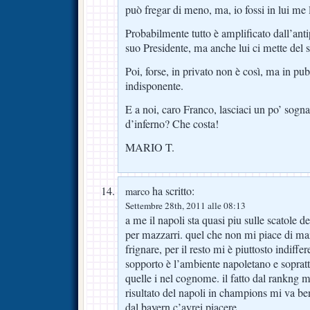
può fregar di meno, ma, io fossi in lui me 
Probabilmente tutto è amplificato dall’ant
suo Presidente, ma anche lui ci mette del 
Poi, forse, in privato non è così, ma in pu
indisponente.
E a noi, caro Franco, lasciaci un po’ sogn
d’inferno? Che costa!
MARIO T.
ha scritto:
marco
Settembre 28th, 2011 alle 08:13
a me il napoli sta quasi piu sulle scatole d
per mazzarri. quel che non mi piace di mazz
frignare, per il resto mi è piuttosto indiffe
sopporto è l’ambiente napoletano e soprattu
quelle i nel cognome. il fatto dal rankng m
risultato del napoli in champions mi va b
dal bayern c’avrei piacere.