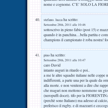
nome e cognome. C’E’ SOLO LA FIO
ha scritto:
stefano. lucca
Settembre 28th, 2011 alle 10:46
sottoscrivo in pieno fabio (post 15) e mazz
quando è in panchina…bella partita e com
champions il campionato è roba nostra! fo
ha scritto:
pino
Settembre 28th, 2011 alle 10:47
caro David
intanto auguri in ritardo e poi..
a me le altre squadre italiane nelle coppe
indifferenti, a parte una per la quale da o
alla morte. e non venitemi a dire che rap
che magari non mettono nemmeno un gioca
(neropuffi docet). tifo per la FIORENTINA 
(perchè sono Italiano) ma adesso al calcio, 
preferisco il rugby. e di mazzarri e cecc