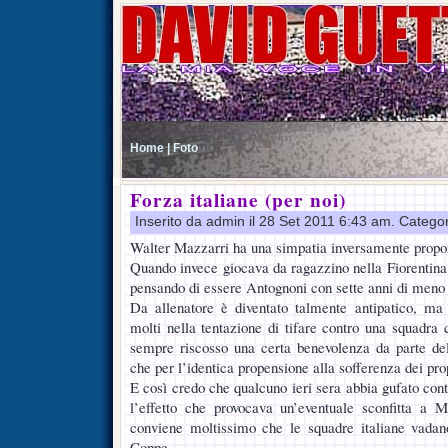
Home |
Foto
Forza italiane (per noi)
Inserito da admin il 28 Set 2011 6:43 am. Catego
Walter Mazzarri ha una simpatia inversamente propor
Quando invece giocava da ragazzino nella Fiorentina,
pensando di essere Antognoni con sette anni di meno 
Da allenatore è diventato talmente antipatico, ma 
molti nella tentazione di tifare contro una squadra
sempre riscosso una certa benevolenza da parte del
che per l’identica propensione alla sofferenza dei propr
E così credo che qualcuno ieri sera abbia gufato cont
l’effetto che provocava un’eventuale sconfitta a 
conviene moltissimo che le squadre italiane vadano
Coppe.