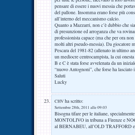
pensare di essere i nuovi messia che port
del pallone. Insomma erano forse più consc
all’interno del meccanismo calcio.
Quanto a Mazzarri, non c’è dubbio che si
di presunzione ed arroganza che va rovina
professionista capace (ma che per ora non
molti altri pseudo-messia). Da giocatore m
Pescara del 1981-82 (allenato in ultimo a
un mediocre centrocampista, la cui onesta ca
B e C è stata forse avvelenata da un inizia
“nuovo Antognoni”, che forse ha lasciato i
Saluti
Lucky
ha scritto:
CHV
Settembre 28th, 2011 alle 09:03
Bisogna tifare per le italiane, specialmente
MONTOLIVO in tribuna a Firenze e 
al BERNABEU, all’OLD TRAFFORD 