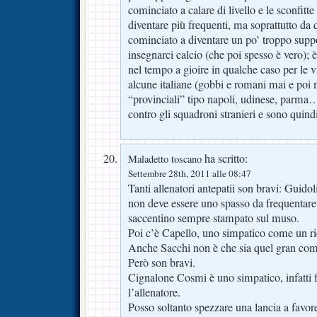
cominciato a calare di livello e le sconfitt
diventare più frequenti, ma soprattutto da
cominciato a diventare un po’ troppo suppo
insegnarci calcio (che poi spesso è vero); 
nel tempo a gioire in qualche caso per le vi
alcune italiane (gobbi e romani mai e poi m
“provinciali” tipo napoli, udinese, parm
contro gli squadroni stranieri e sono quindi 
ha scritto:
Maladetto toscano
Settembre 28th, 2011 alle 08:47
Tanti allenatori antepatii son bravi: Guido
non deve essere uno spasso da frequentare
saccentino sempre stampato sul muso.
Poi c’è Capello, uno simpatico come un ric
Anche Sacchi non è che sia quel gran co
Però son bravi.
Cignalone Cosmi è uno simpatico, infatti fa
l’allenatore.
Posso soltanto spezzare una lancia a favore