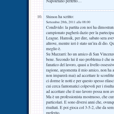
Napoletano perfetto…
ha scritto:
Shimon
Settembre 28th, 2011 alle 08:00
Condivido: la partita con noi ha dimostrato
campionato pagherà dazio per la partecip
League. Hamsik, per dire, sabato sera avev
altrove, mentre ieri è stato un’ira di dio. 
meglio è.
Su Mazzarri: ho un amico di San Vincenz
bene. Secondo lui il suo problema è che n
fanatico del lavoro, quasi a livello ossess
ragione, argomenta il mio amico, non ha a
non imparerà mai) ad accettare le sconfitte
ci dorme le notti e per questo spesso rilasci
cui cerca fantomatici colpevoli per i risult
ad accettare che il suo lavoro possa non a
Ma è un professionista mostruoso, che cur
particolari. E sono diversi anni che, ovunq
risultati. E poi gioca col 3-5-2, che da se
preferito.