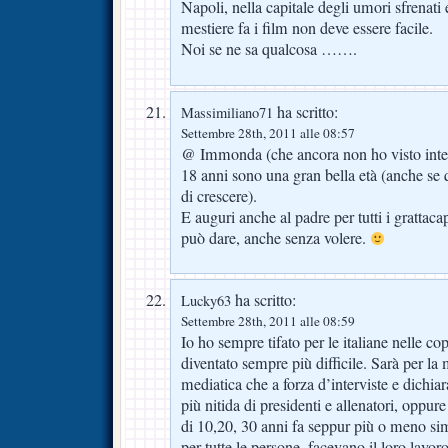
Napoli, nella capitale degli umori sfrenati
mestiere fa i film non deve essere facile.
Noi se ne sa qualcosa …….
ha scritto:
Massimiliano71
Settembre 28th, 2011 alle 08:57
@ Immonda (che ancora non ho visto interve
18 anni sono una gran bella età (anche se 
di crescere).
E auguri anche al padre per tutti i grattacap
può dare, anche senza volere.
ha scritto:
Lucky63
Settembre 28th, 2011 alle 08:59
Io ho sempre tifato per le italiane nelle c
diventato sempre più difficile. Sarà per la
mediatica che a forza d’interviste e dichia
più nitida di presidenti e allenatori, oppure
di 10,20, 30 anni fa seppur più o meno si
per tutte le persone, facevano il loro lavor