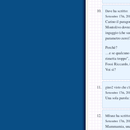
ha scritto:
Dave
Settembre 17th, 201
Carino il parago
Montolivo dovreb
ingaggio (che sa
parametro zero)
Perchè?
…e se qualcuno m
rimetta troppo”, 
Fossi Riccardo, i
Voi sì?
gino2 visto che c'
Settembre 17th, 201
Una sola parol
ha scritto
Mfranz
Settembre 17th, 201
Mammamia, una do