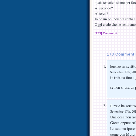
quale tentativo siamo per farc
Al secondo?
Al terzo?
Io ho un po’ perso il conto 
Oggi credo che ne sentiremo 
[173] Commenti
173 Commenti
ha scritto
lorenzo
Settembre 17th, 201
in tribuna fino a
se non si usa un
ha scritto
Birraio
Settembre 17th, 201
Una cosa non rie
Gioca oppure tr
La secona ipotesi
come con Mutu, r