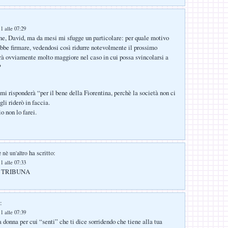
1 alle 07:29
ne, David, ma da mesi mi sfugge un particolare: per quale motivo
be firmare, vedendosi così ridurre notevolmente il prossimo
rà ovviamente molto maggiore nel caso in cui possa svincolarsi a
?
i risponderà “per il bene della Fiorentina, perchè la società non ci
gli riderò in faccia.
o non lo farei.
ha scritto:
è nè un'altro
1 alle 07:33
a: TRIBUNA
:
1 alle 07:39
nna per cui “senti” che ti dice sorridendo che tiene alla tua