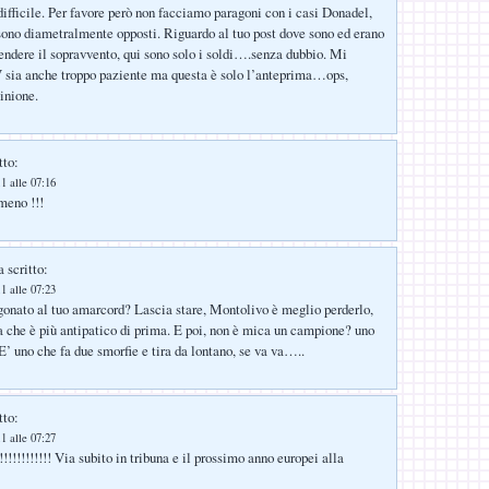
ifficile. Per favore però non facciamo paragoni con i casi Donadel,
ono diametralmente opposti. Riguardo al tuo post dove sono ed erano
endere il sopravvento, qui sono solo i soldi….senza dubbio. Mi
sia anche troppo paziente ma questa è solo l’anteprima…ops,
inione.
tto:
1 alle 07:16
meno !!!
 scritto:
1 alle 07:23
gonato al tuo amarcord? Lascia stare, Montolivo è meglio perderlo,
 che è più antipatico di prima. E poi, non è mica un campione? uno
E’ uno che fa due smorfie e tira da lontano, se va va…..
tto:
1 alle 07:27
!!!!!!!! Via subito in tribuna e il prossimo anno europei alla