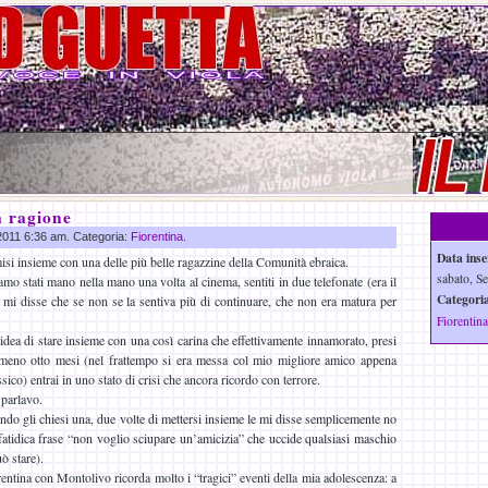
 ragione
 2011 6:36 am. Categoria:
Fiorentina
.
Data inse
i insieme con una delle più belle ragazzine della Comunità ebraica.
sabato, Se
mo stati mano nella mano una volta al cinema, sentiti in due telefonate (era il
Categoria
i disse che se non se la sentiva più di continuare, che non era matura per
Fiorentina
l’idea di stare insieme con una così carina che effettivamente innamorato, presi
lmeno otto mesi (nel frattempo si era messa col mio migliore amico appena
sico) entrai in uno stato di crisi che ancora ricordo con terrore.
 parlavo.
ndo gli chiesi una, due volte di mettersi insieme le mi disse semplicemente no
fatidica frase “non voglio sciupare un’amicizia” che uccide qualsiasi maschio
ò stare).
rentina con Montolivo ricorda molto i “tragici” eventi della mia adolescenza: a