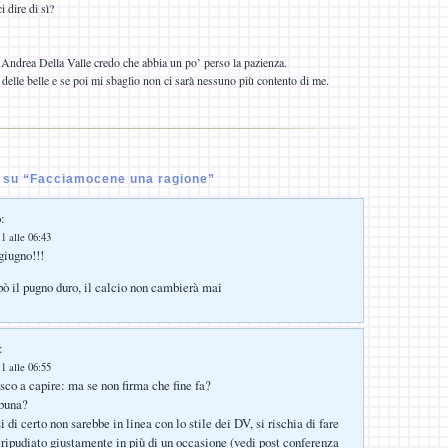
i dire di sì?
e Andrea Della Valle credo che abbia un po’ perso la pazienza.
delle belle e se poi mi sbaglio non ci sarà nessuno più contento di me.
 su “Facciamocene una ragione”
:
1 alle 06:43
 giugno!!!
 pò il pugno duro, il calcio non cambierà mai
:
1 alle 06:55
sco a capire: ma se non firma che fine fa?
ibuna?
 di certo non sarebbe in linea con lo stile dei DV, si rischia di fare
ipudiato giustamente in più di un occasione (vedi post conferenza