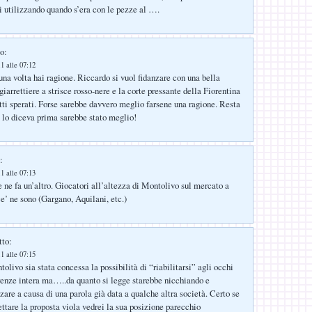
i utilizzando quando s’era con le pezze al ….
o:
1 alle 07:12
una volta hai ragione. Riccardo si vuol fidanzare con una bella
iarrettiere a strisce rosso-nere e la corte pressante della Fiorentina
etti sperati. Forse sarebbe davvero meglio farsene una ragione. Resta
ce lo diceva prima sarebbe stato meglio!
:
1 alle 07:13
 ne fa un’altro. Giocatori all’altezza di Montolivo sul mercato a
e’ ne sono (Gargano, Aquilani, etc.)
tto:
1 alle 07:15
livo sia stata concessa la possibilità di “riabilitarsi” agli occhi
Firenze intera ma…..da quanto si legge starebbe nicchiando e
are a causa di una parola già data a qualche altra società. Certo se
ttare la proposta viola vedrei la sua posizione parecchio