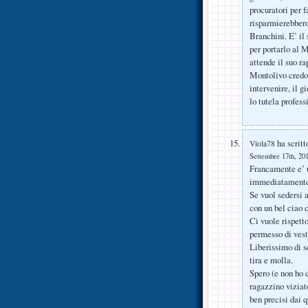
procuratori per f
risparmierebbero
Branchini. E’ il 
per portarlo al 
attende il suo ra
Montolivo credo 
intervenire, il g
lo tutela profes
ha scritt
Viola78
Settembre 17th, 201
Francamente e’ u
immediatamente.
Se vuol sedersi a
con un bel ciao 
Ci vuole rispetto
permesso di vest
Liberissimo di sc
tira e molla.
Spero (e non ho 
ragazzino viziat
ben precisi dai q