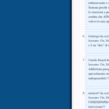
imbarazzante e d
Santana perchè s
le emozioni a pr
sembra che ADV 
volevo la mia op
ha scri
Goderiger
Settembre 17th, 201
c’è un “dire” di 
ha
Claudio Rispoli
Settembre 17th, 201
Addirittura para
specialmente ora
indispensabile? 
ha scri
mastice67
Settembre 17th, 201
UNSENEPòPIù!!!!!
televisione!!!