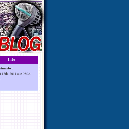
Info
rimento :
t 17th, 2011 alle 06:36
 :