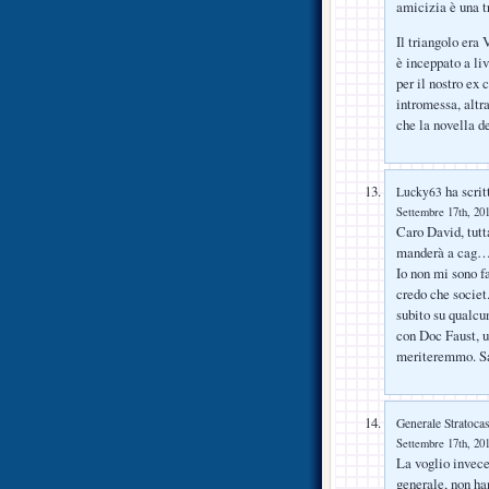
amicizia è una t
Il triangolo era
è inceppato a li
per il nostro ex 
intromessa, altr
che la novella de
ha scrit
Lucky63
Settembre 17th, 201
Caro David, tutt
manderà a cag…e
Io non mi sono f
credo che societ.
subito su qualcun
con Doc Faust, u
meriteremmo. Sa
Generale Stratocas
Settembre 17th, 201
La voglio invece
generale, non ha