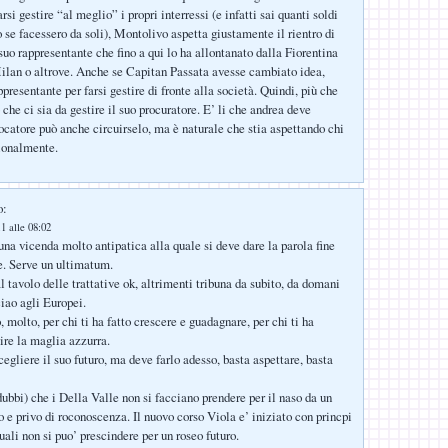
arsi gestire “al meglio” i propri interressi (e infatti sai quanti soldi
 se facessero da soli), Montolivo aspetta giustamente il rientro di
suo rappresentante che fino a qui lo ha allontanato dalla Fiorentina
Milan o altrove. Anche se Capitan Passata avesse cambiato idea,
ppresentante per farsi gestire di fronte alla società. Quindi, più che
che ci sia da gestire il suo procuratore. E’ li che andrea deve
iocatore può anche circuirselo, ma è naturale che stia aspettando chi
sionalmente.
o:
1 alle 08:02
na vicenda molto antipatica alla quale si deve dare la parola fine
 Serve un ultimatum.
l tavolo delle trattative ok, altrimenti tribuna da subito, da domani
ciao agli Europei.
, molto, per chi ti ha fatto crescere e guadagnare, per chi ti ha
ire la maglia azzurra.
egliere il suo futuro, ma deve farlo adesso, basta aspettare, basta
dubbi) che i Della Valle non si facciano prendere per il naso da un
o e privo di roconoscenza. Il nuovo corso Viola e’ iniziato con princpi
uali non si puo’ prescindere per un roseo futuro.