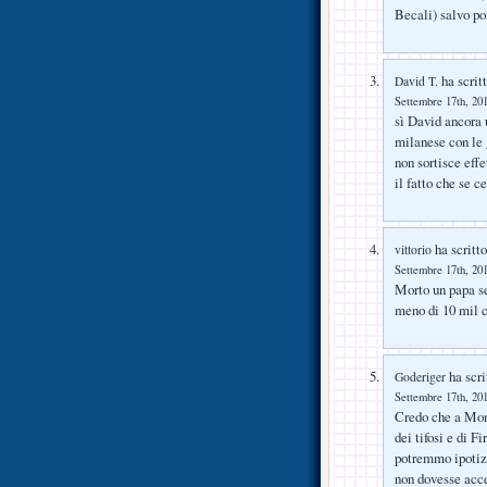
Becali) salvo po
ha scritt
David T.
Settembre 17th, 201
sì David ancora 
milanese con le g
non sortisce eff
il fatto che se 
ha scritto
vittorio
Settembre 17th, 201
Morto un papa se
meno di 10 mil c
ha scri
Goderiger
Settembre 17th, 201
Credo che a Monto
dei tifosi e di 
potremmo ipotizz
non dovesse acce