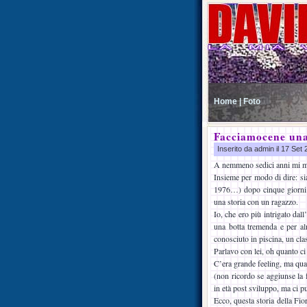
Home |
Foto
Facciamocene una
Inserito da admin il 17 Set
A nemmeno sedici anni mi mis
Insieme per modo di dire: sia
1976…) dopo cinque giorni m
una storia con un ragazzo.
Io, che ero più intrigato dal
una botta tremenda e per a
conosciuto in piscina, un clas
Parlavo con lei, oh quanto ci
C’era grande feeling, ma qua
(non ricordo se aggiunse la 
in età post sviluppo, ma ci pu
Ecco, questa storia della Fio