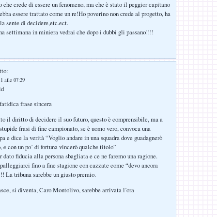
o che crede di essere un fenomeno, ma che è stato il peggior capitano
 debba essere trattato come un re!Ho poverino non crede al progetto, ha
la sente di decidere,etc.ect.
na settimana in miniera vedrai che dopo i dubbi gli passano!!!!
tto:
1 alle 07:29
id
atidica frase sincera
o il diritto di decidere il suo futuro, questo è comprensibile, ma a
 stupide frasi di fine campionato, se è uomo vero, convoca una
a e dice la verità “Voglio andare in una squadra dove guadagnerò
 e con un po’ di fortuna vincerò qualche titolo”
 dato fiducia alla persona sbagliata e ce ne faremo una ragione.
 palleggiarci fino a fine stagione con cazzate come “devo ancora
!! La tribuna sarebbe un giusto premio.
sce, si diventa, Caro Montolivo, sarebbe arrivata l’ora