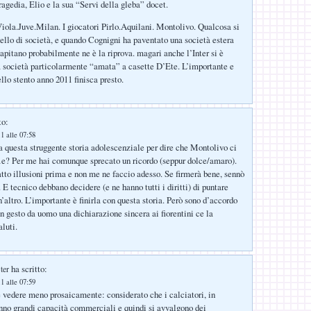
ragedia, Elio e la sua “Servi della gleba” docet.
 Viola.Juve.Milan. I giocatori Pirlo.Aquilani. Montolivo. Qualcosa si
vello di società, e quando Cognigni ha paventato una società estera
capitano probabilmente ne è la riprova. magari anche l’Inter si è
a società particolarmente “amata” a casette D’Ete. L’importante e
llo stento anno 2011 finisca presto.
to:
1 alle 07:58
a questa struggente storia adolescenziale per dire che Montolivo ci
? Per me hai comunque sprecato un ricordo (seppur dolce/amaro).
atto illusioni prima e non me ne faccio adesso. Se firmerà bene, sennò
 E tecnico debbano decidere (e ne hanno tutti i diritti) di puntare
’altro. L’importante è finirla con questa storia. Però sono d’accordo
n gesto da uomo una dichiarazione sincera ai fiorentini ce la
luti.
ha scritto:
ter
1 alle 07:59
 vedere meno prosaicamente: considerato che i calciatori, in
nno grandi capacità commerciali e quindi si avvalgono dei