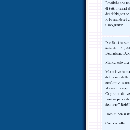
Possibile che un
di tutti i tempi
dei dubbi,non se 
Io lo manderei u
Ciao grande
ha scri
Doc Faust
Settembre 17th, 201
Buongiorno Dav
Manca solo una f
Montolivo ha tutt
differenza delle
conferenza stamp
almeno il doppio,
Capiremo di aver
Però se pensa di
decidere” Beh!!!
Uomini non si na
Con Rispetto