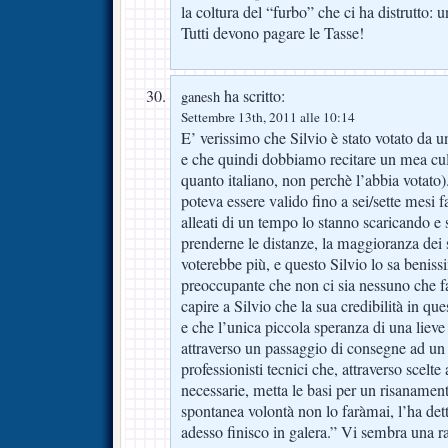
la coltura del “furbo” che ci ha distrutto: 
Tutti devono pagare le Tasse!
ha scritto:
ganesh
Settembre 13th, 2011 alle 10:14
E’ verissimo che Silvio è stato votato da u
e che quindi dobbiamo recitare un mea cu
quanto italiano, non perchè l’abbia votato)
poteva essere valido fino a sei/sette mesi 
alleati di un tempo lo stanno scaricando 
prenderne le distanze, la maggioranza dei s
voterebbe più, e questo Silvio lo sa benis
preoccupante che non ci sia nessuno che fa
capire a Silvio che la sua credibilità in q
e che l’unica piccola speranza di una lieve
attraverso un passaggio di consegne ad un 
professionisti tecnici che, attraverso scel
necessarie, metta le basi per un risanament
spontanea volontà non lo faràmai, l’ha detto
adesso finisco in galera.” Vi sembra una 