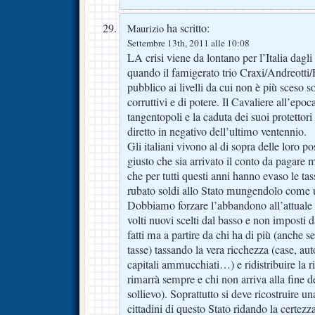
ha scritto:
Maurizio
Settembre 13th, 2011 alle 10:08
LA crisi viene da lontano per l’Italia dagli
quando il famigerato trio Craxi/Andreotti/F
pubblico ai livelli da cui non è più sceso 
corruttivi e di potere. Il Cavaliere all’ep
tangentopoli e la caduta dei suoi protettori
diretto in negativo dell’ultimo ventennio.
Gli italiani vivono al di sopra delle loro po
giusto che sia arrivato il conto da pagare
che per tutti questi anni hanno evaso le tas
rubato soldi allo Stato mungendolo com
Dobbiamo forzare l’abbandono all’attuale c
volti nuovi scelti dal basso e non imposti da
fatti ma a partire da chi ha di più (anche s
tasse) tassando la vera ricchezza (case, aut
capitali ammucchiati…) e ridistribuire la r
rimarrà sempre e chi non arriva alla fine d
sollievo). Soprattutto si deve ricostruire un
cittadini di questo Stato ridando la certez