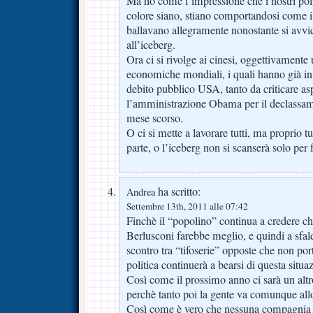
Ma ho come l’impressione che i nostri polit
colore siano, stiano comportandosi come i 
ballavano allegramente nonostante si avvi
all’iceberg.
Ora ci si rivolge ai cinesi, oggettivamente
economiche mondiali, i quali hanno già in
debito pubblico USA, tanto da criticare a
l’amministrazione Obama per il declassam
mese scorso.
O ci si mette a lavorare tutti, ma proprio t
parte, o l’iceberg non si scanserà solo per 
ha scritto:
Andrea
Settembre 13th, 2011 alle 07:42
Finchè il “popolino” continua a credere che
Berlusconi farebbe meglio, e quindi a sfald
scontro tra “tifoserie” opposte che non port
politica continuerà a bearsi di questa situa
Così come il prossimo anno ci sarà un altro
perchè tanto poi la gente va comunque allo
Così come è vero che nessuna compagnia p