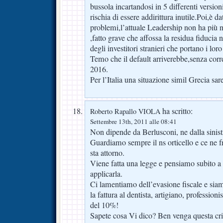
bussola incartandosi in 5 differenti versi
rischia di essere addirittura inutile.Poi,è da
problemi,l’attuale Leadership non ha più ne
,fatto grave che affossa la residua fiducia 
degli investitori stranieri che portano i loro
Temo che il default arriverebbe,senza corre
2016.
Per l’Italia una situazione simil Grecia sa
ha scritto:
Roberto Rapallo VIOLA
Settembre 13th, 2011 alle 08:41
Non dipende da Berlusconi, ne dalla sinistr
Guardiamo sempre il ns orticello e ce ne f
sta attorno.
Viene fatta una legge e pensiamo subito a
applicarla.
Ci lamentiamo dell’evasione fiscale e sia
la fattura al dentista, artigiano, professioni
del 10%!
Sapete cosa Vi dico? Ben venga questa cris