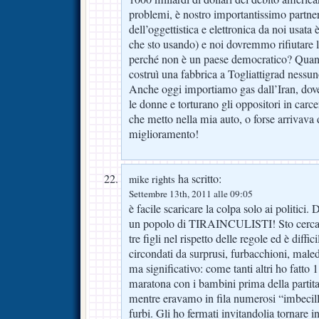
problemi, è nostro importantissimo partn
dell’oggettistica e elettronica da noi usata
che sto usando) e noi dovremmo rifiutare l’
perché non è un paese democratico? Quand
costruì una fabbrica a Togliattigrad nessuno
Anche oggi importiamo gas dall’Iran, dov
le donne e torturano gli oppositori in carce
che metto nella mia auto, o forse arrivava d
miglioramento!
ha scritto:
mike rights
Settembre 13th, 2011 alle 09:05
è facile scaricare la colpa solo ai politici.
un popolo di TIRAINCULISTI! Sto cercand
tre figli nel rispetto delle regole ed è dif
circondati da surprusi, furbacchioni, mal
ma significativo: come tanti altri ho fatto 1 
maratona con i bambini prima della partita 
mentre eravamo in fila numerosi “imbecilli
furbi. Gli ho fermati invitandolia tornare 