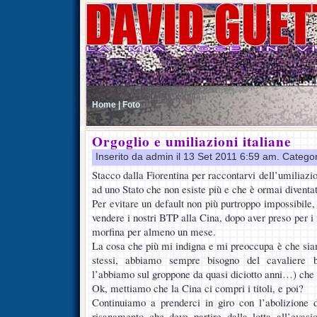
Home |
Foto
Orgoglio e umiliazioni italiane
Inserito da admin il 13 Set 2011 6:59 am. Catego
Stacco dalla Fiorentina per raccontarvi dell’umiliazio
ad uno Stato che non esiste più e che è ormai diventat
Per evitare un default non più purtroppo impossibile,
vendere i nostri BTP alla Cina, dopo aver preso per i 
morfina per almeno un mese.
La cosa che più mi indigna e mi preoccupa è che siam
stessi, abbiamo sempre bisogno del cavaliere 
l’abbiamo sul groppone da quasi diciotto anni…) che c
Ok, mettiamo che la Cina ci compri i titoli, e poi?
Continuiamo a prenderci in giro con l’abolizione de
risanamento che deve partire dalla lotta all’evasi