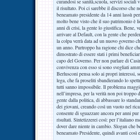
curandosi se sanità,scuola, servizi sociali 
il risultato. Poi ci sarebbe il discorso che 
beneamato presidente da 14 anni lassù pensi
molto bene visto che il suo patrimonio è li
anni di crisi, la gente lo giustifica. Bene
arrivare al Default, con la gente che perderà
la colpa verrà data ad un nuovo governo ch
un anno. Purtroppo ha ragione chi dice c
dimostrato di essere stati i primi beneficia
capo del Governo. Per non parlare di Casin
convivenza con esso si sono svegliati am
Berlusconi pensa solo ai propri interessi, s
lega, che fa proseliti sbandierando lo spet
tutti sanno impossibile. Il problema maggio
nell’impresa, per la verità non poi troppo di
gente dalla politica, di abbassare lo standa
dei giovani, creando così un vuoto nel ric
consente di sguazzare ancora per anni pur 
risultati. Sintetizzerei così: per l’italiano
dover dare niente in cambio. Slogan che be
beneamato Presidente, quindi avanti così e 