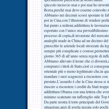
(piccolo inciso:io mai e poi mai ho invest
Borsa,perché mai devo esserne coinvolto 
Abbiamo nei decenni scorsi spostato le f
poi in Cina,con l’illusione di vendere perlin
fiat punto a milioni,addirittura le lavoraz
esportato con l’unico ma prevedibilissimo ri
processo di copia,di invasione del mercato
analoghi made in China ad un decimo del
ginocchio le aziende locali strozzate da leg
sempre più complicate e costose,permetten
giorno 365 dì all’anno senza regole di infl
Abbiamo allevato il leone che ci divorerà,
comprarci i titoli di Stato,cioè ci consegn
orientale più o meno legittimato che,in q
mandare i suoi scagnozzi a riscuotere con g
prestato.L’assurdo è che la Cina stessa si
riuscire a riscuotere i crediti da Stati trop
addirittura Obama con una lettera che avr
minimo scatenato un tafferuglio stile
Da parte nostra il torto principale del Gov
situazione,anzi di averla negata solo pochi