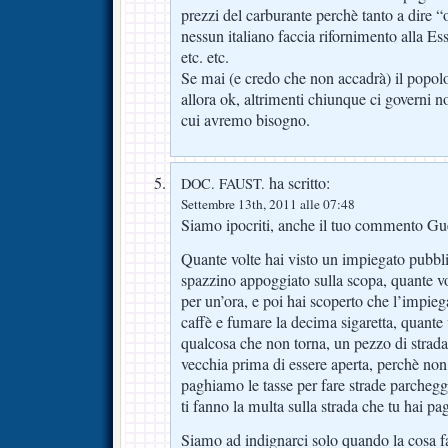
prezzi del carburante perchè tanto a dire “
nessun italiano faccia rifornimento alla E
etc. etc.
Se mai (e credo che non accadrà) il popolo 
allora ok, altrimenti chiunque ci governi n
cui avremo bisogno.
ha scritto:
DOC. FAUST.
Settembre 13th, 2011 alle 07:48
Siamo ipocriti, anche il tuo commento Gue
Quante volte hai visto un impiegato pubblic
spazzino appoggiato sulla scopa, quante vol
per un’ora, e poi hai scoperto che l’impieg
caffè e fumare la decima sigaretta, quante
qualcosa che non torna, un pezzo di strada 
vecchia prima di essere aperta, perchè no
paghiamo le tasse per fare strade parcheggi,
ti fanno la multa sulla strada che tu hai pa
Siamo ad indignarci solo quando la cosa fa