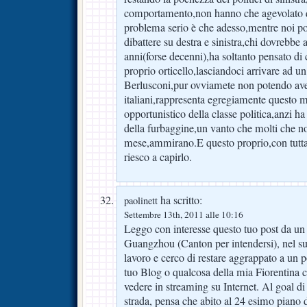
comportamento,non hanno che agevolato qu
problema serio è che adesso,mentre noi p
dibattere su destra e sinistra,chi dovrebbe 
anni(forse decenni),ha soltanto pensato di c
proprio orticello,lasciandoci arrivare ad u
Berlusconi,pur ovviamete non potendo aver
italiani,rappresenta egregiamente questo 
opportunistico della classe politica,anzi ha
della furbaggine,un vanto che molti che no
mese,ammirano.E questo proprio,con tutta
riesco a capirlo.
ha scritto:
paolinett
Settembre 13th, 2011 alle 10:16
Leggo con interesse questo tuo post da un 
Guangzhou (Canton per intendersi), nel su
lavoro e cerco di restare aggrappato a un po
tuo Blog o qualcosa della mia Fiorentina c
vedere in streaming su Internet. Al goal di
strada, pensa che abito al 24 esimo piano 