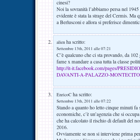
cinesi?
Noi la sovranità l’abbiamo persa nel 1945 
evidente è stata la strage del Cermis. Ma q
a Berlusconi e allora si preferisce dimenti
ha scritto:
alien
Settembre 13th, 2011 alle 07:21
C’è qualcuno che ci sta provando, da 102 g
fame x mandare a casa tutta la classe polit
http://it-it.facebook.com/pages/PRE
DAVANTI-A-PALAZZO-MONTECITO
ha scritto:
EnricoC
Settembre 13th, 2011 alle 07:22
Stando a quanto ho letto cinque minuti fa s
economiche, c’è un’agenzia che si occupa di
che ha calcolato il rischio di default del n
2016.
Ovviamente se non si interviene prima per 