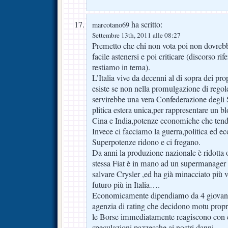
ha scritto:
marcotano69
Settembre 13th, 2011 alle 08:27
Premetto che chi non vota poi non dovreb
facile astenersi e poi criticare (discorso ri
restiamo in tema).
L’Italia vive da decenni al di sopra dei pr
esiste se non nella promulgazione di regol
servirebbe una vera Confederazione degli 
plitica estera unica,per rappresentare un 
Cina e India,potenze economiche che tendo
Invece ci facciamo la guerra,politica ed ec
Superpotenze ridono e ci fregano.
Da anni la produzione nazionale è ridotta o
stessa Fiat è in mano ad un supermanager 
salvare Crysler ,ed ha già minacciato più v
futuro più in Italia….
Economicamente dipendiamo da 4 giovanot
agenzia di rating che decidono motu propri
le Borse immediatamente reagiscono con cro
speculazioni pazzesche,ai nostri danni.