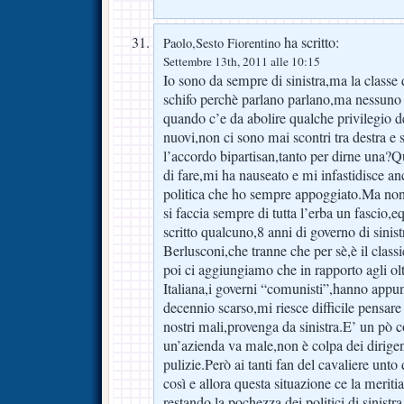
ha scritto:
Paolo,Sesto Fiorentino
Settembre 13th, 2011 alle 10:15
Io sono da sempre di sinistra,ma la classe 
schifo perchè parlano parlano,ma nessun
quando c’e da abolire qualche privilegio d
nuovi,non ci sono mai scontri tra destra e 
l’accordo bipartisan,tanto per dirne una?
di fare,mi ha nauseato e mi infastidisce anc
politica che ho sempre appoggiato.Ma n
si faccia sempre di tutta l’erba un fascio
scritto qualcuno,8 anni di governo di sinistr
Berlusconi,che tranne che per sè,è il class
poi ci aggiungiamo che in rapporto agli ol
Italiana,i governi “comunisti”,hanno appun
decennio scarso,mi riesce difficile pensare
nostri mali,provenga da sinistra.E’ un pò
un’azienda va male,non è colpa dei dirigent
pulizie.Però ai tanti fan del cavaliere unto
così e allora questa situazione ce la merit
restando la pochezza dei politici di sinistra