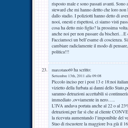
risposto male e sono passati avanti. Sono 
steward che mi hanno dettto che loro non
dallo stadio. I poliziotti hanno detto di 
nooi, onesti e rispettosi, ci siamo visti pas
cosa ha detto mio figlio? la prossima volta
anche noi per non passare da bischeri…E c
Facciamoci un bell’esame di coscienza. 
cambiare radiclamente il modo di pensare, 
politica!!!
ha scritto:
marcotano69
Settembre 13th, 2011 alle 09:08
Piccolo inciso per i post 13 e 18:noi itali
vizietto della furbata ai danni dello Stato,
saranno detrazioni accettabili si continuerà
immediato ,ovviamente in nero…..
L’IVA andava portata anche al 22 o al 23
detrazioni,per far sì che al cliente CON
la ricevuta aumentando l’imponibile del v
Stao di riscuotere la maggiore Iva già il 1