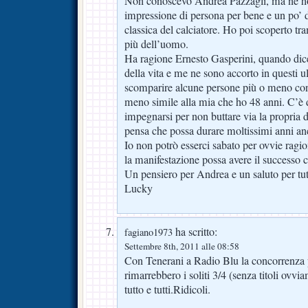
Non conoscevo Andrea Pazzagli, ma ne ho
impressione di persona per bene e un po’ 
classica del calciatore. Ho poi scoperto tra
più dell’uomo.
Ha ragione Ernesto Gasperini, quando dice
della vita e me ne sono accorto in questi 
scomparire alcune persone più o meno con
meno simile alla mia che ho 48 anni. C’è
impegnarsi per non buttare via la propria d
pensa che possa durare moltissimi anni an
Io non potrò esserci sabato per ovvie ragi
la manifestazione possa avere il successo 
Un pensiero per Andrea e un saluto per tut
Lucky
ha scritto:
fagiano1973
Settembre 8th, 2011 alle 08:58
Con Tenerani a Radio Blu la concorrenza p
rimarrebbero i soliti 3/4 (senza titoli ovvi
tutto e tutti.Ridicoli.