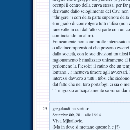
occupi il centro della curva stessa, per far 
derivante dallo scioglimento del Cav, non
“dirigere” i cori della parte superiore della
è in grado di coinvolgere tutti i tifosi (no
rare volte in cui dall’alto si parte con un c
cominciando un altro).
Francamente non sono molto interessato all
o alle incomprensioni che possono esserci s
dalla società, con le sue divisioni tra tifosi 
ragionamento è finalizzato unicamente al fa
perlomeno la Fiesole) il catino che un te
lontano…) incuteva timore agli avversari.
interessi davvero a tutti i tifosi che siedon
dal fatto che nei loro portafogli ci sia o m
Ti ringrazio anticipatamente se vorrai darm
ha scritto:
gangalandi
Settembre 8th, 2011 alle 16:14
Viva Mjhailovic.
(Ma in dove si mettano queste h e j?)