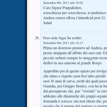
Settembre 8th, 2011 alle 16:02
Caro Signor Poppafedere,
sciocchezza per sciocchezza, io preferisco 
Andrea (senza offesa s’intende)al post 21,
Saluti
ha scritto:
Piero delle Signe
Settembre 8th, 2011 alle 16:13
Prima un doveroso pensiero ad Andrea, p
presto strappata all’affetto dei suoi cari. Gl
piccolo serberò sempre lo struggente rico
dedicò la sua canzone al grande Borgo.
Approfitto poi di questo spazio per rivolge
che stimo e rispetto (non foss’altro perché
suoi 36 anni di curva, molti dei quali passa
Guardia, poi Gruppo Storico, con lui in bal
dal presupposto che, pur ”vivendo” la cur
addentro alle dinamiche dei gruppi organiz
domanda è sciocca: ma non ritieni che, per 
meglio che il gruppo del parterre (o perlom