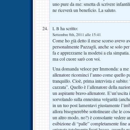
uno pure da me: smetta di scrivere infantil
ne riceverà un beneficio. La saluto.
ha scritto:
L B
Settembre 8th, 2011 alle 15:41
Come ho già detto il mese scorso avevo av
personalmente Pazzagli, anche se solo per 
fa e apprezzarne la modetsi a ela simpatia
ma col cuore sarò con voi.
Una domanda veloce per Immonda: a me f
allenatore ricominci l’anno come quello pa
tranquillo. Cioè, prima intervista e subito:
cazzata”. Quello è l’allenatore della nazion
un aspirante bravo-allenatore. E’un’uscita 
sorvolando sulla ennesima volgarità (anche
in un tuo post lamentavi giustamente l’im
allora bisognerebbe sottolineare che le cos
un altro modo, no?) è consolante vedere a
esibizione di “palle” completamente fine a
spianata totalmente fuori luogo, quando p