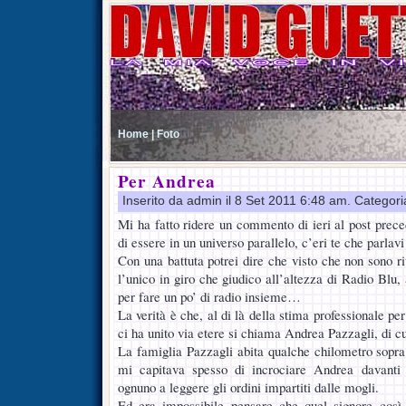
Home |
Foto
Per Andrea
Inserito da admin il 8 Set 2011 6:48 am. Categor
Mi ha fatto ridere un commento di ieri al post prec
di essere in un universo parallelo, c’eri te che parlav
Con una battuta potrei dire che visto che non sono ri
l’unico in giro che giudico all’altezza di Radio Blu, 
per fare un po’ di radio insieme…
La verità è che, al di là della stima professionale pe
ci ha unito via etere si chiama Andrea Pazzagli, di c
La famiglia Pazzagli abita qualche chilometro sopra
mi capitava spesso di incrociare Andrea davanti a
ognuno a leggere gli ordini impartiti dalle mogli.
Ed era impossibile pensare che quel signore così 