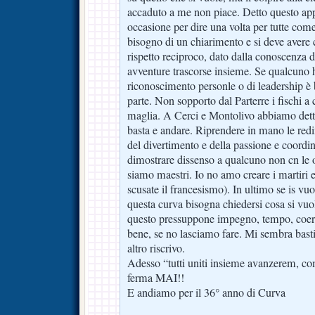
accaduto a me non piace. Detto questo appr
occasione per dire una volta per tutte com
bisogno di un chiarimento e si deve avere 
rispetto reciproco, dato dalla conoscenza di
avventure trascorse insieme. Se qualcuno 
riconoscimento personle o di leadership è 
parte. Non sopporto dal Parterre i fischi a 
maglia. A Cerci e Montolivo abbiamo detto
basta e andare. Riprendere in mano le redin
del divertimento e della passione e coordin
dimostrare dissenso a qualcuno non cn le o
siamo maestri. Io no amo creare i martiri e 
scusate il francesismo). In ultimo se is vu
questa curva bisogna chiedersi cosa si vuo
questo pressuppone impegno, tempo, coere
bene, se no lasciamo fare. Mi sembra basti
altro riscrivo.
Adesso “tutti uniti insieme avanzerem, c
ferma MAI!!
E andiamo per il 36° anno di Curva