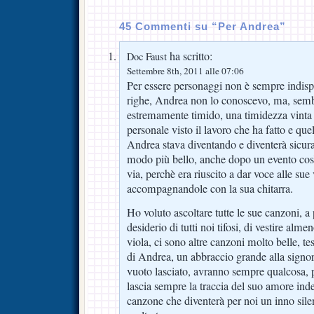
45 Commenti su “Per Andrea”
ha scritto:
Doc Faust
Settembre 8th, 2011 alle 07:06
Per essere personaggi non è sempre indispe
righe, Andrea non lo conoscevo, ma, semb
estremamente timido, una timidezza vinta 
personale visto il lavoro che ha fatto e que
Andrea stava diventando e diventerà sicu
modo più bello, anche dopo un evento così
via, perchè era riuscito a dar voce alle sue
accompagnandole con la sua chitarra.
Ho voluto ascoltare tutte le sue canzoni, a 
desiderio di tutti noi tifosi, di vestire alm
viola, ci sono altre canzoni molto belle, t
di Andrea, un abbraccio grande alla signora 
vuoto lasciato, avranno sempre qualcosa, 
lascia sempre la traccia del suo amore ind
canzone che diventerà per noi un inno sile