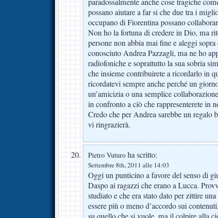
paradossalmente anche cose tragiche come
possano aiutare a far si che due tra i miglio
occupano di Fiorentina possano collaborar
Non ho la fortuna di credere in Dio, ma ri
persone non abbia mai fine e aleggi sopra 
conosciuto Andrea Pazzagli, ma ne ho appr
radiofoniche e soprattutto la sua sobria si
che insieme contribuirete a ricordarlo in q
ricordatevi sempre anche perché un giorno 
un’amicizia o una semplice collaborazione 
in confronto a ciò che rappresenterete in 
Credo che per Andrea sarebbe un regalo b
vi ringrazierà.
ha scritto:
Pietro Vuturo
Settembre 8th, 2011 alle 14:03
Oggi un punticino a favore del senso di gi
Daspo ai ragazzi che erano a Lucca. Prov
studiato e che era stato dato per zittire un
essere più o meno d’accordo sui contenuti,
su quello che si vuole, ma il colpire alla c