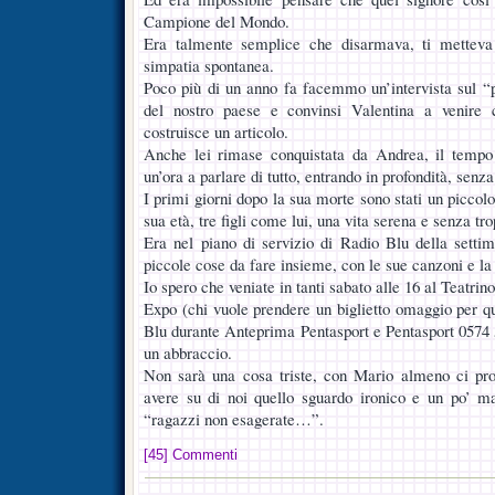
Campione del Mondo.
Era talmente semplice che disarmava, ti mettev
simpatia spontanea.
Poco più di un anno fa facemmo un’intervista sul “
del nostro paese e convinsi Valentina a venir
costruisce un articolo.
Anche lei rimase conquistata da Andrea, il tempo 
un’ora a parlare di tutto, entrando in profondità, senz
I primi giorni dopo la sua morte sono stati un picco
sua età, tre figli come lui, una vita serena e senza tr
Era nel piano di servizio di Radio Blu della setti
piccole cose da fare insieme, con le sue canzoni e la
Io spero che veniate in tanti sabato alle 16 al Teatrin
Expo (chi vuole prendere un biglietto omaggio per 
Blu durante Anteprima Pentasport e Pentasport 0574
un abbraccio.
Non sarà una cosa triste, con Mario almeno ci pro
avere su di noi quello sguardo ironico e un po’ 
“ragazzi non esagerate…”.
[45] Commenti