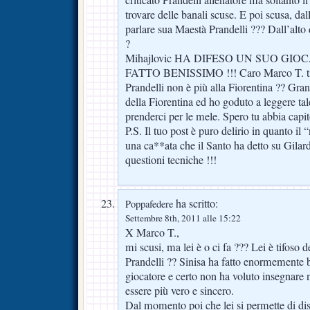
criticato Prandelli allenatore ma soltanto 
trovare delle banali scuse. E poi scusa, dal
parlare sua Maestà Prandelli ??? Dall’alto d
?
Mihajlovic HA DIFESO UN SUO GIOC
FATTO BENISSIMO !!! Caro Marco T. ti 
Prandelli non è più alla Fiorentina ?? Grand
della Fiorentina ed ho goduto a leggere tal
prenderci per le mele. Spero tu abbia capit
P.S. Il tuo post è puro delirio in quanto il 
una ca**ata che il Santo ha detto su Gilar
questioni tecniche !!!
ha scritto:
Poppafedere
Settembre 8th, 2011 alle 15:22
X Marco T.,
mi scusi, ma lei è o ci fa ??? Lei è tifoso d
Prandelli ?? Sinisa ha fatto enormemente 
giocatore e certo non ha voluto insegnare n
essere più vero e sincero.
Dal momento poi che lei si permette di dis