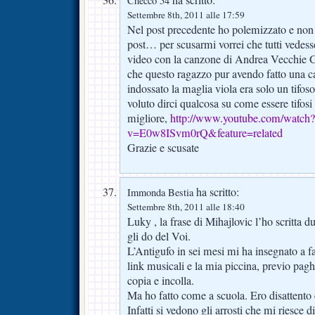
ha scritto:
Checco 54
Settembre 8th, 2011 alle 17:59
Nel post precedente ho polemizzato e non 
post… per scusarmi vorrei che tutti vedess
video con la canzone di Andrea Vecchie 
che questo ragazzo pur avendo fatto una c
indossato la maglia viola era solo un tifos
voluto dirci qualcosa su come essere tifosi
migliore,
http://www.youtube.com/watch?
v=E0w8ISvm0rQ&feature=related
Grazie e scusate
ha scritto:
Immonda Bestia
Settembre 8th, 2011 alle 18:40
Luky , la frase di Mihajlovic l’ho scritta 
gli do del Voi.
L’Antigufo in sei mesi mi ha insegnato a far
link musicali e la mia piccina, previo pagh
copia e incolla.
Ma ho fatto come a scuola. Ero disattento 
Infatti si vedono gli arrosti che mi riesce di