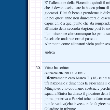
E’ l’allenatore della Fiorentina quindi il mi
che si devono sciaquare la bocca prima di
giocatori. E lui fà bene a prenderne le difes
Se poi quest’anno non dimostrerà di essere
capire chi è a quel punto che stà rompend
all’inizio della seconda stagione post-Prande
l’ammirazione che comunque ho per la sua
Lasciatelo andare è ormai passato.
Altrimenti come allenatori viola preferisc
andrea
ha scritto:
Vilma
Settembre 8th, 2011 alle 16:19
Effettivamente caro Marco T. (18) se hai ta
tifa nazionale e dimentica la Fiorentina il c
Mhiajlovic e lo dobbiamo sostenere perchè 
squadra!Sinisa ha difeso il giocatore della
prima preferiva a Pazzini (che ha fatto ma
non lo vedeva)che invece ora lo fa giocar
Gilardino in tribuna: