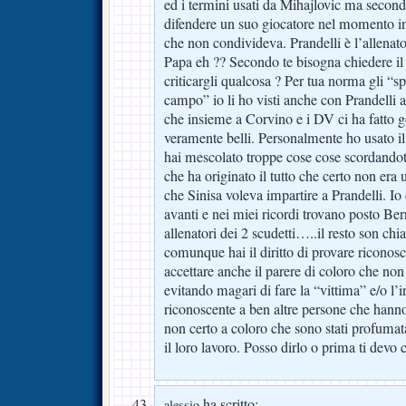
ed i termini usati da Mihajlovic ma secon
difendere un suo giocatore nel momento in c
che non condivideva. Prandelli è l’allenat
Papa eh ?? Secondo te bisogna chiedere i
criticargli qualcosa ? Per tua norma gli “spe
campo” io li ho visti anche con Prandelli 
che insieme a Corvino e i DV ci ha fatto
veramente belli. Personalmente ho usato il
hai mescolato troppe cose cose scordandot
che ha originato il tutto che certo non era 
che Sinisa voleva impartire a Prandelli. I
avanti e nei miei ricordi trovano posto Ber
allenatori dei 2 scudetti…..il resto son chi
comunque hai il diritto di provare riconos
accettare anche il parere di coloro che no
evitando magari di fare la “vittima” e/o l
riconoscente a ben altre persone che hanno
non certo a coloro che sono stati profuma
il loro lavoro. Posso dirlo o prima ti devo
ha scritto:
alessio