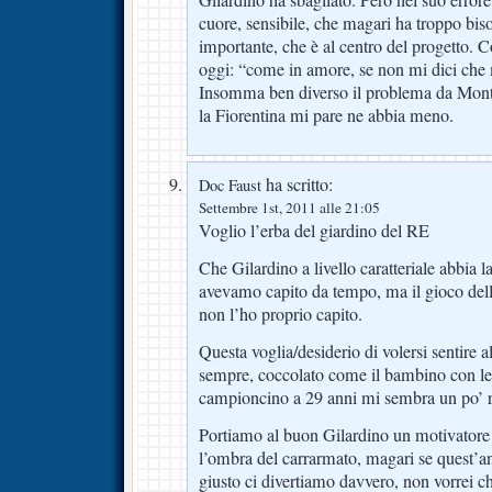
Gilardino ha sbagliato. Però nel suo error
cuore, sensibile, che magari ha troppo biso
importante, che è al centro del progetto. 
oggi: “come in amore, se non mi dici che m
Insomma ben diverso il problema da Monto
la Fiorentina mi pare ne abbia meno.
ha scritto:
Doc Faust
Settembre 1st, 2011 alle 21:05
Voglio l’erba del giardino del RE
Che Gilardino a livello caratteriale abbia 
avevamo capito da tempo, ma il gioco del
non l’ho proprio capito.
Questa voglia/desiderio di volersi sentire a
sempre, coccolato come il bambino con le 
campioncino a 29 anni mi sembra un po’ r
Portiamo al buon Gilardino un motivatore
l’ombra del carrarmato, magari se quest’ann
giusto ci divertiamo davvero, non vorrei ch