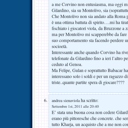
a me Corvino non entusiasma, ma oggi mi 
Gilardino, sia su Montolivo, sia (soprattut
Che Montolivo non sia andato alla Roma per
è una ottima battuta di spirito….mi ha tira
fischiato i giocatori viola, da Bruzzone a
ma per Montolivo mi scapperebbe da fare 
suo comportamento sta facendo perdere un 
socioetà.
Interessante anche quando Corvino ha rivel
telefonate da Gilardino fino a ieri l’altro p
ceduto al Genoa.
Ma Felipe, Gulan e soprattutto Babacar ha
interessano solo i soldi e per un ragazzo d
triste..quante partite spera di giocare????
ha scritto:
andrea sienaviola
Settembre 1st, 2011 alle 20:40
E’ stata una buona cosa non cedere Gilardi
erano più pittoresche che concrete. che se
tutto Kharja, un acquisto che a me non co