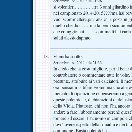
Settembre 1st, 2011 alle 21:28
si volentieri…………fra 3 anni gilardino in
nel campionato 2014-2015????ma hai bevu
vuoi scommettere,piu’ alta e’ la posta in g
quello che dici……ma la perdi sicuramente
che coraggio hai…….scommetti:hai carta
saluti alessiodaprato
ha scritto:
Vilma
Settembre 1st, 2011 alle 21:33
In credo che la cosa migliore, per il bene d
controbattere o commentare tutte le volte, 
presunte, attribuite ai vari calciatori. Il m
ora pensiamo a tifare Fiorentina che alle e
mercato di riparazione ci penseremo a gen
queste polemiche, dichiarazioni di delusio
della Viola. Piuttosto, chi non l’ha ancora
andare a fare l’abbonamento perchè quest’
tornare ad essere il 12 uomo in campo e ch
dovrà avere rispetto della squadra e dei ti
comunque! Basta polemiche