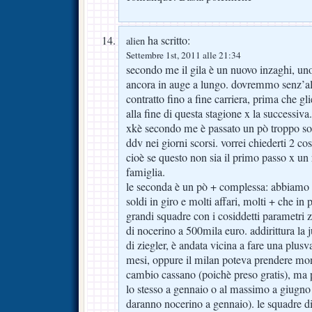
ha scritto:
alien
Settembre 1st, 2011 alle 21:34
secondo me il gila è un nuovo inzaghi, uno
ancora in auge a lungo. dovremmo senz’alt
contratto fino a fine carriera, prima che gl
alla fine di questa stagione x la successiva
xkè secondo me è passato un pò troppo sott
ddv nei giorni scorsi. vorrei chiederti 2 cos
cioè se questo non sia il primo passo x un
famiglia.
le seconda è un pò + complessa: abbiamo v
soldi in giro e molti affari, molti + che in 
grandi squadre con i cosiddetti parametri 
di nocerino a 500mila euro. addirittura la j
di ziegler, è andata vicina a fare una plusv
mesi, oppure il milan poteva prendere mon
cambio cassano (poichè preso gratis), ma
lo stesso a gennaio o al massimo a giugno 
daranno nocerino a gennaio). le squadre di