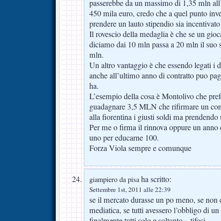
passerebbe da un massimo di 1,35 mln al
450 mila euro, credo che a quel punto inve
prendere un lauto stipendio sia incentivat
Il rovescio della medaglia è che se un gio
diciamo dai 10 mln passa a 20 mln il suo 
mln.
Un altro vantaggio è che essendo legati i
anche all’ultimo anno di contratto puo pa
ha.
L’esempio della cosa è Montolivo che pref
guadagnare 3,5 MLN che rifirmare un cont
alla fiorentina i giusti soldi ma prendendo
Per me o firma il rinnova oppure un anno d
uno per educarne 100.
Forza Viola sempre e comunque
ha scritto:
giampiero da pisa
Settembre 1st, 2011 alle 22:39
se il mercato durasse un po meno, se non c
mediatica, se tutti avessero l’obbligo di u
finalmente tutti solo e soltanto…tifosi.