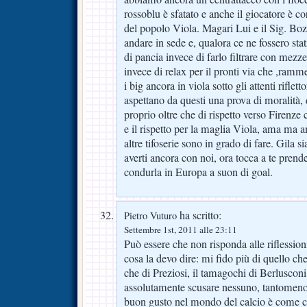
rossoblu è sfatato e anche il giocatore è cor
del popolo Viola. Magari Lui e il Sig. Boz
andare in sede e, qualora ce ne fossero stati
di pancia invece di farlo filtrare con me
invece di relax per il pronti via che ,ramme
i big ancora in viola sotto gli attenti rifletto
aspettano da questi una prova di moralità, 
proprio oltre che di rispetto verso Firenz
e il rispetto per la maglia Viola, ama ma
altre tifoserie sono in grado di fare. Gila si
averti ancora con noi, ora tocca a te pren
condurla in Europa a suon di goal.
ha scritto:
Pietro Vuturo
Settembre 1st, 2011 alle 23:11
Può essere che non risponda alle riflessio
cosa la devo dire: mi fido più di quello ch
che di Preziosi, il tamagochi di Berlusco
assolutamente scusare nessuno, tantomeno 
buon gusto nel mondo del calcio è come ce