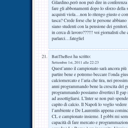
Gilardino,però non può dire in conferenza 
fare gli abbonamenti dopo lo sforzo della s
acquisti viola…non lo ritengo giusto e corret
tasca? Crede forse che le persone abbiano 
siano studenti con la pensione dei genit
in cerca di lavoro???!!! voi giornalisti che c
parlarci…fategliel
ha scritto:
BatiTheBest
Settembre 1st, 2011 alle 22:23
Quest’anno il campionato sarà ancora più l
partire bene e potremo beccare l’onda giu
calciomercato e l’aria che tira, nei prossim
anni programmando bene la crescita del g
programmando possiamo divertirci Il gap 
ad assottigliarsi. L’Inter se non può spen
capito di calcio. Il Napoli lo voglio vedere
l’ambiente e De Laurentiis appena cominci
CL e campionato insieme. I gobbi mi se
capacità di fare mercato e programmazione