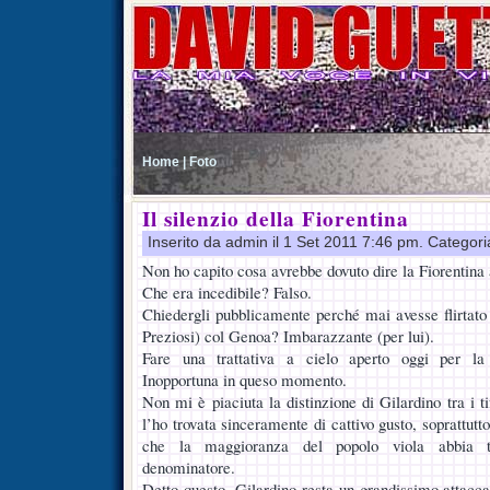
Home |
Foto
Il silenzio della Fiorentina
Inserito da admin il 1 Set 2011 7:46 pm. Categor
Non ho capito cosa avrebbe dovuto dire la Fiorentina 
Che era incedibile? Falso.
Chiedergli pubblicamente perché mai avesse flirtat
Preziosi) col Genoa? Imbarazzante (per lui).
Fare una trattativa a cielo aperto oggi per la 
Inopportuna in queso momento.
Non mi è piaciuta la distinzione di Gilardino tra i ti
l’ho trovata sinceramente di cattivo gusto, soprattu
che la maggioranza del popolo viola abbia
denominatore.
Detto questo, Gilardino resta un grandissimo attacc