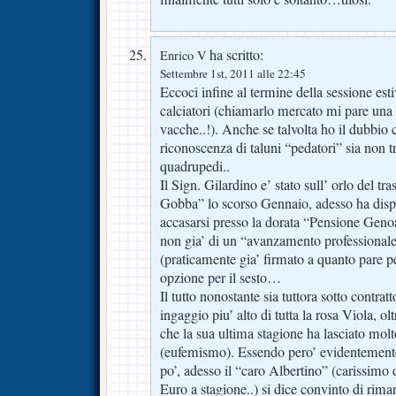
ha scritto:
Enrico V
Settembre 1st, 2011 alle 22:45
Eccoci infine al termine della sessione est
calciatori (chiamarlo mercato mi pare una 
vacche..!). Anche se talvolta ho il dubbio c
riconoscenza di taluni “pedatori” sia non t
quadrupedi..
Il Sign. Gilardino e’ stato sull’ orlo del t
Gobba” lo scorso Gennaio, adesso ha disp
accasarsi presso la dorata “Pensione Genoa”
non gia’ di un “avanzamento professionale
(praticamente gia’ firmato a quanto pare pe
opzione per il sesto…
Il tutto nonostante sia tuttora sotto contrat
ingaggio piu’ alto di tutta la rosa Viola, ol
che la sua ultima stagione ha lasciato molt
(eufemismo). Essendo pero’ evidentemente 
po’, adesso il “caro Albertino” (carissimo d
Euro a stagione..) si dice convinto di rima