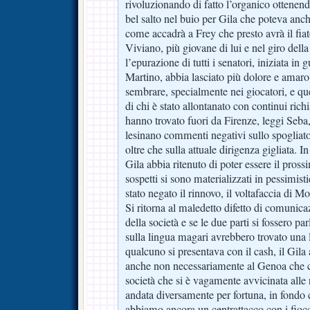
rivoluzionando di fatto l’organico ottenen
bel salto nel buio per Gila che poteva anche
come accadrà a Frey che presto avrà il fiat
Viviano, più giovane di lui e nel giro del
l’epurazione di tutti i senatori, iniziata in
Martino, abbia lasciato più dolore e amaro
sembrare, specialmente nei giocatori, e ques
di chi è stato allontanato con continui rich
hanno trovato fuori da Firenze, leggi Se
lesinano commenti negativi sullo spogliato
oltre che sulla attuale dirigenza gigliata. I
Gila abbia ritenuto di poter essere il pros
sospetti si sono materializzati in pessimist
stato negato il rinnovo, il voltafaccia di Mon
Si ritorna al maledetto difetto di comunica
della società e se le due parti si fossero p
sulla lingua magari avrebbero trovato una 
qualcuno si presentava con il cash, il Gila 
anche non necessariamente al Genoa che c
società che si è vagamente avvicinata alle 
andata diversamente per fortuna, in fondo
abbiamo ancora un centrattacco con i fioc