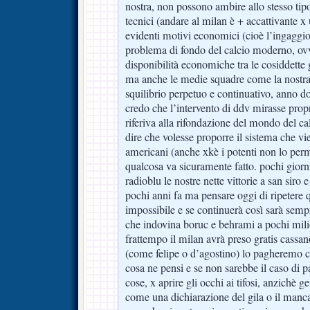
nostra, non possono ambire allo stesso tipo
tecnici (andare al milan è + accattivante x
evidenti motivi economici (cioè l’ingaggio
problema di fondo del calcio moderno, ovv
disponibilità economiche tra le cosiddette 
ma anche le medie squadre come la nostra, 
squilibrio perpetuo e continuativo, anno dop
credo che l’intervento di ddv mirasse prop
riferiva alla rifondazione del mondo del cal
dire che volesse proporre il sistema che vi
americani (anche xkè i potenti non lo pe
qualcosa va sicuramente fatto. pochi giorn
radioblu le nostre nette vittorie a san siro 
pochi anni fa ma pensare oggi di ripetere q
impossibile e se continuerà così sarà sem
che indovina boruc e behrami a pochi mili
frattempo il milan avrà preso gratis cassa
(come felipe o d’agostino) lo pagheremo ca
cosa ne pensi e se non sarebbe il caso di p
cose, x aprire gli occhi ai tifosi, anzichè g
come una dichiarazione del gila o il manc