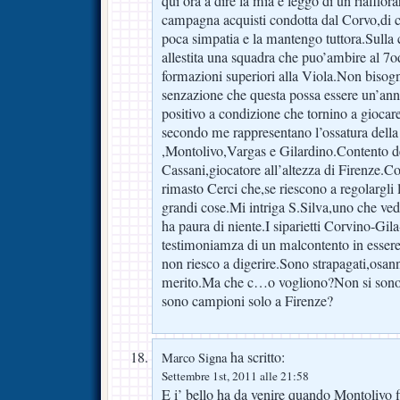
qui ora a dire la mia e leggo di un riaffior
campagna acquisti condotta dal Corvo,di 
poca simpatia e la mantengo tuttora.Sulla c
allestita una squadra che puo’ambire al 7o
formazioni superiori alla Viola.Non bisogna
senzazione che questa possa essere un’anna
positivo a condizione che tornino a giocare
secondo me rappresentano l’ossatura della
,Montolivo,Vargas e Gilardino.Contento de
Cassani,giocatore all’altezza di Firenze.Con
rimasto Cerci che,se riescono a regolargli la
grandi cose.Mi intriga S.Silva,uno che ved
ha paura di niente.I siparietti Corvino-Gi
testimoniamza di un malcontento in essere 
non riesco a digerire.Sono strapagati,osann
merito.Ma che c…o vogliono?Non si sono 
sono campioni solo a Firenze?
ha scritto:
Marco Signa
Settembre 1st, 2011 alle 21:58
E i’ bello ha da venire quando Montolivo f