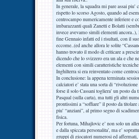
In generale, la squadra mi pare assai piu’
rispetto lo scorso Agosto, quando ad es
centrocampo numericamente inferiere e c
imbarazzanti quali Zanetti e Bolatti (semb
invece avevamo simili elementi ancora..),
fine Gennaio infatti ed i risultati, con il su
eccome..(ed anche allora le solite “Cassan
hanno trovato il modo di criticare a presci
dicendo che lo svizzero era un ala e che n
elementi con simili caratteristiche tecnich
Inghilterra si era reinventato come centroc
In conclusione: la appena terminata sessio
calciatori e’ stata una sorta di “rivoluzione
forse il solo Cassani togliera’ un posto da t
Pasqual (sulla carta), ma tutti gli altri nu
prontissimi a “soffiare” il posto da titolar
piu’ “anziani”, al primo segno di scadime
fisica.
Per fortuna, Mihajlovic e’ non solo un alle
e dalla spiccata personalita’, ma e’ soprattu
gruppi di giocatori numerosi ed affermati, 