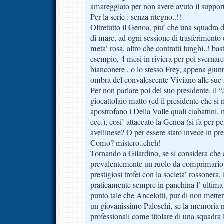
amareggiato per non avere avuto il supporto
Per la serie : senza ritegno..!!
Oltretutto il Genoa, piu’ che una squadra 
di mare, ad ogni sessione di trasferimento 
meta’ rosa, altro che contratti lunghi..! ba
esempio, 4 mesi in riviera per poi svernare
bianconere , o lo stesso Frey, appena giun
ombra del convalescente Viviano alle sue s
Per non parlare poi del suo presidente, il “
giocattolaio matto (ed il presidente che si
apostrofano i Della Valle quali ciabattini, 
ecc.), cosi’ attaccato la Genoa (si fa per per
avellinese? O per essere stato invece in pr
Como? mistero..eheh!
Tornando a Gilardino, se si considera che 
prevalentemente un ruolo da comprimario 
prestigiosi trofei con la societa’ rossonera, 
praticamente sempre in panchina l’ ultima
punto tale che Ancelotti, pur di non mette
un giovanissimo Paloschi, se la memoria n
professionali come titolare di una squadra 