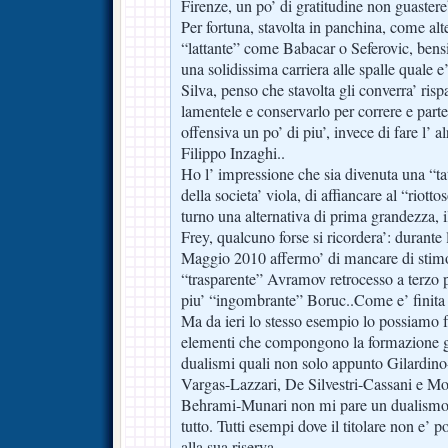
Firenze, un po’ di gratitudine non guastere
Per fortuna, stavolta in panchina, come alte
“lattante” come Babacar o Seferovic, bensi
una solidissima carriera alle spalle quale
Silva, penso che stavolta gli converra’ rispa
lamentele e conservarlo per correre e part
offensiva un po’ di piu’, invece di fare l’ 
Filippo Inzaghi..
Ho l’ impressione che sia divenuta una “tat
della societa’ viola, di affiancare al “riott
turno una alternativa di prima grandezza, 
Frey, qualcuno forse si ricordera’: durante
Maggio 2010 affermo’ di mancare di stimoli
“trasparente” Avramov retrocesso a terzo p
piu’ “ingombrante” Boruc..Come e’ finita 
Ma da ieri lo stesso esempio lo possiamo fa
elementi che compongono la formazione gig
dualismi quali non solo appunto Gilardino
Vargas-Lazzari, De Silvestri-Cassani e Mo
Behrami-Munari non mi pare un dualismo 
tutto. Tutti esempi dove il titolare non e’ p
alla sua riserva..