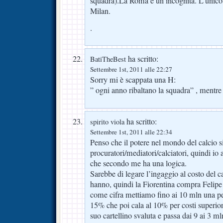
squadra).La Roma è un incognita. L’unico 
Milan.
.
ha scritto:
BatiTheBest
Settembre 1st, 2011 alle 22:27
Sorry mi è scappata una H:
” ogni anno ribaltano la squadra” , mentre
ha scritto:
spirito viola
Settembre 1st, 2011 alle 22:34
Penso che il potere nel mondo del calcio s
procuratori/mediatori/calciatori, quindi io
che secondo me ha una logica.
Sarebbe di legare l’ingaggio al costo del c
hanno, quindi la Fiorentina compra Felipe
come cifra mettiamo fino ai 10 mln una p
15% che poi cala al 10% per costi superiori
suo cartellino svaluta e passa dai 9 ai 3 ml