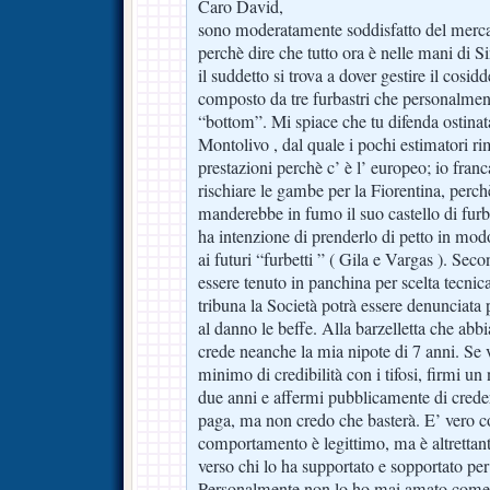
Caro David,
sono moderatamente soddisfatto del merc
perchè dire che tutto ora è nelle mani di S
il suddetto si trova a dover gestire il cosid
composto da tre furbastri che personalment
“bottom”. Mi spiace che tu difenda ostinat
Montolivo , dal quale i pochi estimatori ri
prestazioni perchè c’ è l’ europeo; io fra
rischiare le gambe per la Fiorentina, perch
manderebbe in fumo il suo castello di furbe
ha intenzione di prenderlo di petto in modo
ai futuri “furbetti ” ( Gila e Vargas ). Se
essere tenuto in panchina per scelta tecnica
tribuna la Società potrà essere denuncia
al danno le beffe. Alla barzelletta che abb
crede neanche la mia nipote di 7 anni. Se
minimo di credibilità con i tifosi, firmi u
due anni e affermi pubblicamente di creder
paga, ma non credo che basterà. E’ vero co
comportamento è legittimo, ma è altrettant
verso chi lo ha supportato e sopportato per
Personalmente non lo ho mai amato come 