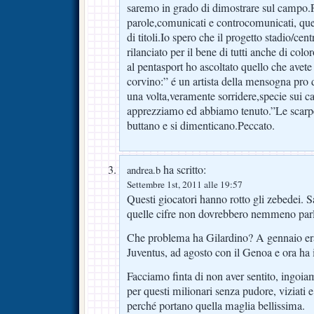
saremo in grado di dimostrare sul campo.
parole,comunicati e controcomunicati, que
di titoli.Io spero che il progetto stadio/c
rilanciato per il bene di tutti anche di colo
al pentasport ho ascoltato quello che avete 
corvino:” é un artista della mensogna pro
una volta,veramente sorridere,specie sui c
apprezziamo ed abbiamo tenuto.”Le scarp
buttano e si dimenticano.Peccato.
ha scritto:
andrea.b
Settembre 1st, 2011 alle 19:57
Questi giocatori hanno rotto gli zebedei. S
quelle cifre non dovrebbero nemmeno parl
Che problema ha Gilardino? A gennaio er
Juventus, ad agosto con il Genoa e ora ha i
Facciamo finta di non aver sentito, ingoia
per questi milionari senza pudore, viziati 
perché portano quella maglia bellissima.