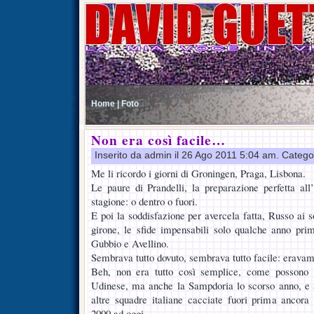
Home |
Foto
Non era così facile…
Inserito da admin il 26 Ago 2011 5:04 am. Catego
Me li ricordo i giorni di Groningen, Praga, Lisbona.
Le paure di Prandelli, la preparazione perfetta al
stagione: o dentro o fuori.
E poi la soddisfazione per avercela fatta, Russo ai s
girone, le sfide impensabili solo qualche anno p
Gubbio e Avellino.
Sembrava tutto dovuto, sembrava tutto facile: eravam
Beh, non era tutto così semplice, come possono 
Udinese, ma anche la Sampdoria lo scorso anno, e
altre squadre italiane cacciate fuori prima ancora
2000 ad oggi.