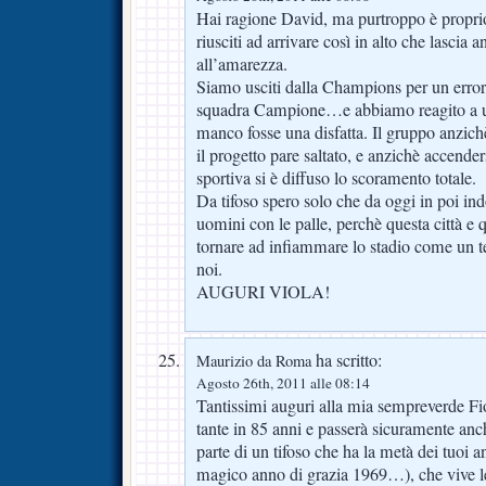
Hai ragione David, ma purtroppo è proprio
riusciti ad arrivare così in alto che lascia 
all’amarezza.
Siamo usciti dalla Champions per un errore 
squadra Campione…e abbiamo reagito a un
manco fosse una disfatta. Il gruppo anzichè
il progetto pare saltato, e anzichè accender
sportiva si è diffuso lo scoramento totale.
Da tifoso spero solo che da oggi in poi in
uomini con le palle, perchè questa città e
tornare ad infiammare lo stadio come un 
noi.
AUGURI VIOLA!
ha scritto:
Maurizio da Roma
Agosto 26th, 2011 alle 08:14
Tantissimi auguri alla mia sempreverde Fio
tante in 85 anni e passerà sicuramente an
parte di un tifoso che ha la metà dei tuoi 
magico anno di grazia 1969…), che vive l