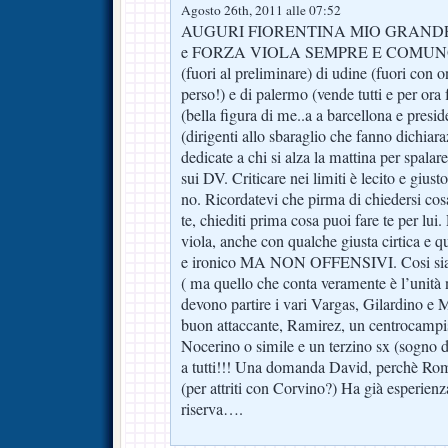
Agosto 26th, 2011 alle 07:52
AUGURI FIORENTINA MIO GRANDE
e FORZA VIOLA SEMPRE E COMUNQUE
(fuori al preliminare) di udine (fuori c
perso!) e di palermo (vende tutti e per ora 
(bella figura di me..a a barcellona e presi
(dirigenti allo sbaraglio che fanno dichiara
dedicate a chi si alza la mattina per spalar
sui DV. Criticare nei limiti è lecito e gius
no. Ricordatevi che pirma di chiedersi cos
te, chiediti prima cosa puoi fare te per lui. P
viola, anche con qualche giusta cirtica e q
e ironico MA NON OFFENSIVI. Cosi sia
( ma quello che conta veramente è l’unità n
devono partire i vari Vargas, Gilardino e
buon attaccante, Ramirez, un centrocampi
Nocerino o simile e un terzino sx (sogno d
a tutti!!! Una domanda David, perchè Rom
(per attriti con Corvino?) Ha già esperienz
riserva….