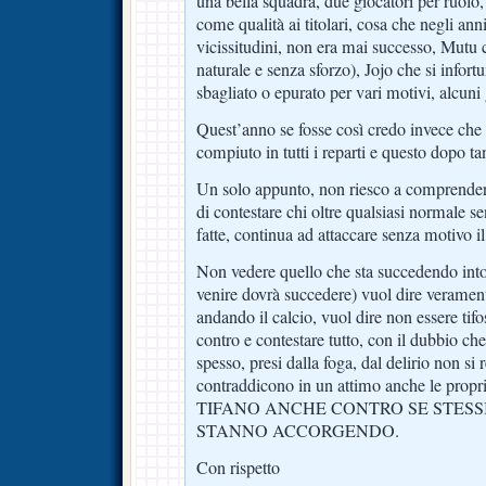
una bella squadra, due giocatori per ruolo,
come qualità ai titolari, cosa che negli anni
vicissitudini, non era mai successo, Mutu c
naturale e senza sforzo), Jojo che si infort
sbagliato o epurato per vari motivi, alcuni 
Quest’anno se fosse così credo invece che
compiuto in tutti i reparti e questo dopo ta
Un solo appunto, non riesco a comprender
di contestare chi oltre qualsiasi normale sen
fatte, continua ad attaccare senza motivo il
Non vedere quello che sta succedendo into
venire dovrà succedere) vuol dire verament
andando il calcio, vuol dire non essere tifo
contro e contestare tutto, con il dubbio ch
spesso, presi dalla foga, dal delirio non s
contraddicono in un attimo anche le prop
TIFANO ANCHE CONTRO SE STESSI
STANNO ACCORGENDO.
Con rispetto