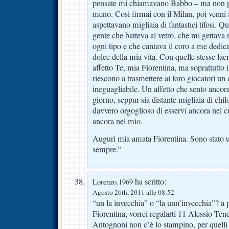
pensate mi chiamavano Babbo – ma non po
meno. Così firmai con il Milan, poi venni
aspettavano migliaia di fantastici tifosi. Q
gente che batteva al vetro, che mi gettava 
ogni tipo e che cantava il coro a me dedicat
dolce della mia vita. Con quelle stesse la
affetto Te, mia Fiorentina, ma soprattutto i
riescono a trasmettere ai loro giocatori un 
ineguagliabile. Un affetto che sento ancora
giorno, seppur sia distante migliaia di chi
davvero orgoglioso di esservi ancora nel cu
ancora nel mio.
Auguri mia amata Fiorentina. Sono stato un
sempre.”
ha scritto:
Lorenzo.1969
Agosto 26th, 2011 alle 08:52
“un la invecchia” o “la unn’invecchia”? a 
Fiorentina, vorrei regalarti 11 Alessio Ten
Antognoni non c’è lo stampino, per quelli 