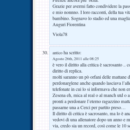
Grazie per avermi fatto condividere la pa
e mio nonnno. I loro racconti, della tua vi
bambino. Sognavo lo stadio ed una magli
Auguri Fiorentina
Viola78
ha scritto:
antico
Agosto 26th, 2011 alle 08:25
è vero il diritto alla critica è sacrosanto ..
diritto di replica.
molti saranno un pò orfani delle mattane 
perdonarglene anche quando lasciava l’all
telefonate in cui lo si informava che non e
Zesena eh, mica al real o al manch utd o 
pronti a perdonare l’eterno ragazzino matt
passarne una a Cerci per partito preso…
Il diritto di critica è sacrosanto, ma lo è 
vedovi di una allenatore dopo un anno e 
via, credo sia un record, così come le 10 sc