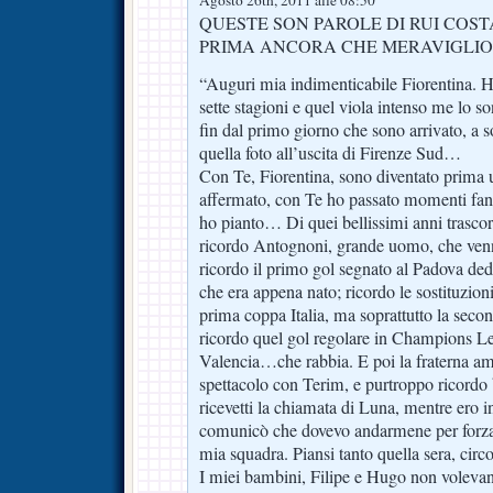
Agosto 26th, 2011 alle 08:50
QUESTE SON PAROLE DI RUI COS
PRIMA ANCORA CHE MERAVIGLIO
“Auguri mia indimenticabile Fiorentina. Ho
sette stagioni e quel viola intenso me lo s
fin dal primo giorno che sono arrivato, a s
quella foto all’uscita di Firenze Sud…
Con Te, Fiorentina, sono diventato prima 
affermato, con Te ho passato momenti fanta
ho pianto… Di quei bellissimi anni trascors
ricordo Antognoni, grande uomo, che ven
ricordo il primo gol segnato al Padova ded
che era appena nato; ricordo le sostituzioni
prima coppa Italia, ma soprattutto la secon
ricordo quel gol regolare in Champions L
Valencia…che rabbia. E poi la fraterna ami
spettacolo con Terim, e purtroppo ricord
ricevetti la chiamata di Luna, mentre ero 
comunicò che dovevo andarmene per forza p
mia squadra. Piansi tanto quella sera, circon
I miei bambini, Filipe e Hugo non volevan