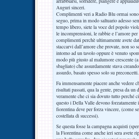
arrabbiarsi, sorridere, piangere e applaudir
Auguri sinceri.
Complimenti veri a Radio Blu ormai sono 
seguo, prima in modo saltuario adesso se
tempo libero, siete la voce del popolo viola
le incomprensioni, le rabbie e l’amore per
complimenti perchè ultimamente avete dato
staccarvi dall’amore che provate, non so se
intorno ad un tavolo oppure è venuto spon
modo più giusto al malumore crescente (a
sbagliato) che assurdamente stava creando 
assurdo, basato spesso solo su preconcetti.
Fa immensamente piacere anche vedere che 
risultati passati, qua la gente, presa da un 
veramente che ci sia dovuto tutto perché c
questo i Della Valle devono forzatamente in
fiorentina deve per forza vincere, (come se 
costellata di successi).
Se questa fosse la campagna acquisti (sper
la Fiorentina come anche ieri sera avete r