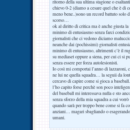
ritorno della sua ultima stagione o esaltant
chievo 0-2 (diamo a cesare quel che è di c
meno bene..)sono un record battuto solo d
scorso…
ok al diritto di critica ma è anche giusta la
minimo di entusiasmo senza farci condizio
giornalisti che ci vedono diciamo malucci
neanche dai (pochissimi) giornalisti entusia
minimo di entusiasmo, altrimenti c’è il rug
su mediaset oppure a siena, per cui ci si p
senza essere per forza autolesionisti.
Io così mi comportai l’anno di lazzaroni,
ne lui ne quella squadra… la seguii da lon
cercavo di capire come si gioca a baseball
l’ho capito forse perchè son poco intelig
del baseball mi interessava nulla e sto an
senza sforzo della mia squadra a cui vorrò
quando sarà per troppo bene come si fa con 
anziani… magari sbagliando o esagerando
umani.