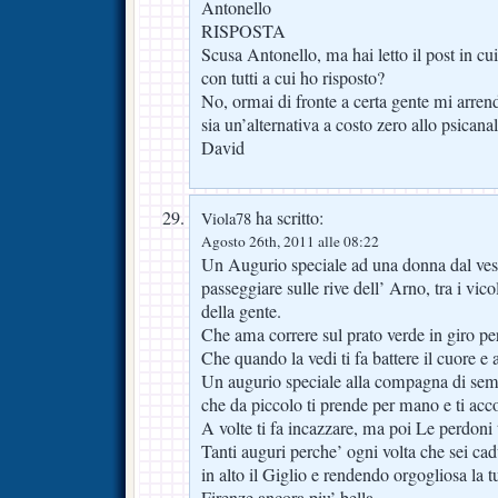
Antonello
RISPOSTA
Scusa Antonello, ma hai letto il post in cui
con tutti a cui ho risposto?
No, ormai di fronte a certa gente mi arre
sia un’alternativa a costo zero allo psicana
David
ha scritto:
Viola78
Agosto 26th, 2011 alle 08:22
Un Augurio speciale ad una donna dal ves
passeggiare sulle rive dell’ Arno, tra i vico
della gente.
Che ama correre sul prato verde in giro per 
Che quando la vedi ti fa battere il cuore e 
Un augurio speciale alla compagna di sem
che da piccolo ti prende per mano e ti acc
A volte ti fa incazzare, ma poi Le perdoni t
Tanti auguri perche’ ogni volta che sei cadu
in alto il Giglio e rendendo orgogliosa la 
Firenze ancora piu’ bella.