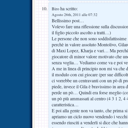
ha scritto:
Biro
Agosto 26th, 2011 alle 07:32
Bellissimo post…
Volevo fare una riflessione sulla discussion
il figlio piccolo ascolto a tratti…)
Le persone che non sono soddisfattissime (
perchè in valore assoluto Montolivo, Gila
di Maxi Lopez, Kharja e vari… Ma perchè 
giocatore di minor valore motivato che un
senza voglia… Vediamo come va e poi ve
A me in linea di principio non mi va che 
il modulo con cui giocare (per sue diffico
ci vorrebbe un centravanti con un pò di pr
piede, invece il Gila è bravissimo in area d
perde un pò… Quindi era forse meglio (c
un pò più ammassati al centro (4 3 1 2, 4 4
caratteristica…
E poi alla gente non va tanto, che prima s
apriamo un ciclo nuovo vendendo i vecchi 
essendo riusciti a venderli si dice che han