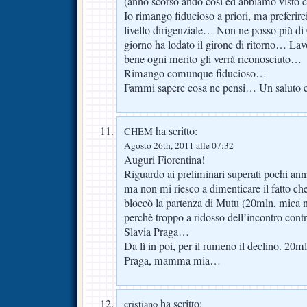
(anno scorso andò così ed abbiamo visto
Io rimango fiducioso a priori, ma preferir
livello dirigenziale… Non ne posso più di
giorno ha lodato il girone di ritorno… Lavor
bene ogni merito gli verrà riconosciuto…
Rimango comunque fiducioso…
Fammi sapere cosa ne pensi… Un saluto c
ha scritto:
CHEM
Agosto 26th, 2011 alle 07:32
Auguri Fiorentina!
Riguardo ai preliminari superati pochi ann
ma non mi riesco a dimenticare il fatto ch
bloccò la partenza di Mutu (20mln, mica 
perchè troppo a ridosso dell’incontro contro
Slavia Praga…
Da lì in poi, per il rumeno il declino. 20m
Praga, mamma mia…
ha scritto:
cristiano