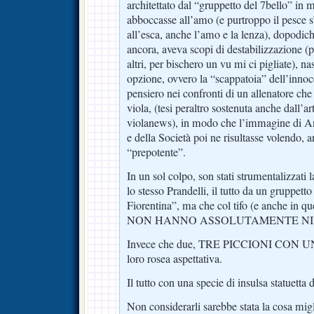
architettato dal “gruppetto del 7bello” in
abboccasse all’amo (e purtroppo il pesce s’
all’esca, anche l’amo e la lenza), dopodich
ancora, aveva scopi di destabilizzazione 
altri, per bischero un vu mi ci pigliate), 
opzione, ovvero la “scappatoia” dell’inno
pensiero nei confronti di un allenatore che
viola, (tesi peraltro sostenuta anche dall’a
violanews), in modo che l’immagine di An
e della Società poi ne risultasse volendo, 
“prepotente”.
In un sol colpo, son stati strumentalizzati 
lo stesso Prandelli, il tutto da un gruppetto 
Fiorentina”, ma che col tifo (e anche in qu
NON HANNO ASSOLUTAMENTE NIE
Invece che due, TRE PICCIONI CON UN
loro rosea aspettativa.
Il tutto con una specie di insulsa statuett
Non considerarli sarebbe stata la cosa mi