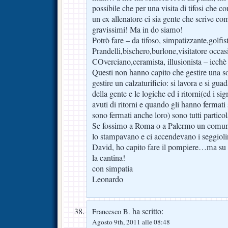
possibile che per una visita di tifosi che 
un ex allenatore ci sia gente che scrive com
gravissimi! Ma in do siamo!
Potrò fare – da tifoso, simpatizzante,golfi
Prandelli,bischero,burlone,visitatore occas
COverciano,ceramista, illusionista – icch
Questi non hanno capito che gestire una s
gestire un calzaturificio: si lavora e si gu
della gente e le logiche ed i ritorni(ed i si
avuti di ritorni e quando gli hanno fermati s
sono fermati anche loro) sono tutti particola
Se fossimo a Roma o a Palermo un comunica
lo stampavano e ci accendevano i seggioli
David, ho capito fare il pompiere…ma su 
la cantina!
con simpatia
Leonardo
ha scritto:
Francesco B.
Agosto 9th, 2011 alle 08:48