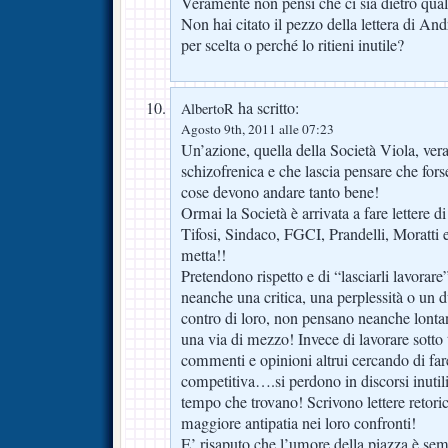
Veramente non pensi che ci sia dietro qual
Non hai citato il pezzo della lettera di Andr
per scelta o perché lo ritieni inutile?
ha scritto:
AlbertoR
Agosto 9th, 2011 alle 07:23
Un’azione, quella della Società Viola, ver
schizofrenica e che lascia pensare che fors
cose devono andare tanto bene!
Ormai la Società è arrivata a fare lettere di
Tifosi, Sindaco, FGCI, Prandelli, Moratti e
metta!!
Pretendono rispetto e di “lasciarli lavorar
neanche una critica, una perplessità o un 
contro di loro, non pensano neanche lonta
una via di mezzo! Invece di lavorare sotto t
commenti e opinioni altrui cercando di fa
competitiva….si perdono in discorsi inutili
tempo che trovano! Scrivono lettere retori
maggiore antipatia nei loro confronti!
E’ risaputo che l’umore della piazza è sem