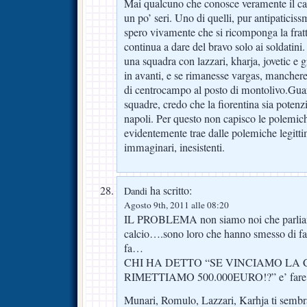
Mai qualcuno che conosce veramente il calc
un po’ seri. Uno di quelli, pur antipaticiss
spero vivamente che si ricomponga la fratt
continua a dare del bravo solo ai soldatini
una squadra con lazzari, kharja, jovetic e 
in avanti, e se rimanesse vargas, manchere
di centrocampo al posto di montolivo.Guar
squadre, credo che la fiorentina sia potenz
napoli. Per questo non capisco le polemich
evidentemente trae dalle polemiche legitti
immaginari, inesistenti.
ha scritto:
Dandi
Agosto 9th, 2011 alle 08:20
IL PROBLEMA non siamo noi che parlia
calcio….sono loro che hanno smesso di fa
fa…
CHI HA DETTO “SE VINCIAMO LA C
RIMETTIAMO 500.000EURO!?” e’ fare c
Munari, Romulo, Lazzari, Karhja ti sembr