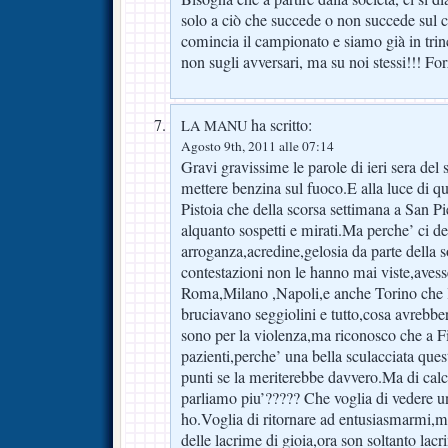
solo a ciò che succede o non succede sul 
comincia il campionato e siamo già in trinc
non sugli avversari, ma su noi stessi!!! For
ha scritto:
LA MANU
Agosto 9th, 2011 alle 07:14
Gravi gravissime le parole di ieri sera de
mettere benzina sul fuoco.E alla luce di que
Pistoia che della scorsa settimana a San Pi
alquanto sospetti e mirati.Ma perche’ ci de
arroganza,acredine,gelosia da parte della s
contestazioni non le hanno mai viste,avesse
Roma,Milano ,Napoli,e anche Torino che l
bruciavano seggiolini e tutto,cosa avrebbe
sono per la violenza,ma riconosco che a F
pazienti,perche’ una bella sculacciata quest
punti se la meriterebbe davvero.Ma di calc
parliamo piu’????? Che voglia di vedere u
ho.Voglia di ritornare ad entusiasmarmi,m
delle lacrime di gioia,ora son soltanto lac