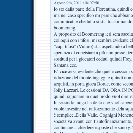
Agosto 9th, 2011 alle 07:50
Io sto dalla parte della Fiorentina, quindi c
ma nel caso specifico mi pare che abbiano
comunicati e che tutto si stia trasformand
boomerang.
A proposito di Boomerang ieri sera ascolta
colloqui con i tifosi; mi sembra evidente c
“capi-tifosi” (Vuturo) stia aspettando a bel
speranza di conetstare a più non posso; ier
sostituti per i giocatori ceduti, quindi Fre
Santana ecc.
E’ viceversa evidente che quelle cessioni s
riduzione del monte-ingaggi e quindi non
acquisti..in porta gioca Boruc, come seco
Jolly Lazzari. Le cessioni DA ORA IN P
quindi ragionare in quel modo vuol dire vole
In secondo luogo ha detto che vuol sapere 
vuole investire nel rafforzamento dela squ
è semplice..Della Valle, Cognigni Mencucc
società va avanti con l’autofinanziamento,
continuare a chiedere risposte che sono già