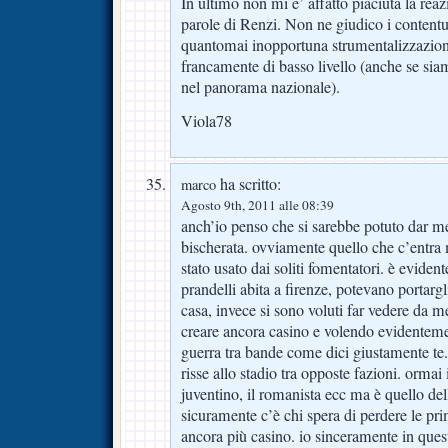
In ultimo non mi e’ affatto piaciuta la reaz
parole di Renzi. Non ne giudico i contentu
quantomai inopportuna strumentalizzazion
francamente di basso livello (anche se sia
nel panorama nazionale).
Viola78
ha scritto:
marco
Agosto 9th, 2011 alle 08:39
anch’io penso che si sarebbe potuto dar me
bischerata. ovviamente quello che c’entra
stato usato dai soliti fomentatori. è evident
prandelli abita a firenze, potevano portargl
casa, invece si sono voluti far vedere da
creare ancora casino e volendo evidenteme
guerra tra bande come dici giustamente te.
risse allo stadio tra opposte fazioni. ormai
juventino, il romanista ecc ma è quello del
sicuramente c’è chi spera di perdere le pri
ancora più casino. io sinceramente in ques