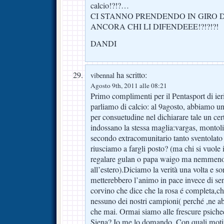
calcio!?!?…
CI STANNO PRENDENDO IN GIRO DA
ANCORA CHI LI DIFENDEEE!?!?!?!
DANDI
ha scritto:
vibennal
Agosto 9th, 2011 alle 08:21
Primo complimenti per il Pentasport di ieri 
parliamo di calcio: al 9agosto, abbiamo un
per consuetudine nel dichiarare tale un ce
indossano la stessa maglia:vargas, montoli
secondo extracomunitario tanto sventolato 
riusciamo a fargli posto? (ma chi si vuole 
regalare gulan o papa waigo ma nemmeno r
all’estero).Diciamo la verità una volta e son
metterebbero l’animo in pace invece di sen
corvino che dice che la rosa é completa,
nessuno dei nostri campioni( perché ,ne a
che mai. Ormai siamo alle frescure psiche
Siena? Io me lo domando. Con quali motiv