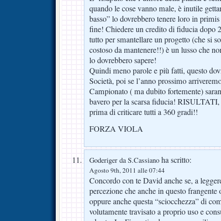
quando le cose vanno male, è inutile gettar
basso” lo dovrebbero tenere loro in primis e
fine! Chiedere un credito di fiducia dopo 2
tutto per smantellare un progetto (che si s
costoso da mantenere!!) è un lusso che n
lo dovrebbero sapere!
Quindi meno parole e più fatti, questo dov
Società, poi se l’anno prossimo arriveremo
Campionato ( ma dubito fortemente) sarann
bavero per la scarsa fiducia! RISULTATI
prima di criticare tutti a 360 gradi!!
FORZA VIOLA
ha scritto:
Goderiger da S.Cassiano
Agosto 9th, 2011 alle 07:44
Concordo con te David anche se, a leggere
percezione che anche in questo frangente o
oppure anche questa “sciocchezza” di com
volutamente travisato a proprio uso e con