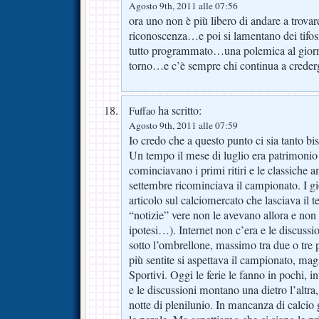
Agosto 9th, 2011 alle 07:56
ora uno non è più libero di andare a trova
riconoscenza…e poi si lamentano dei tifosi
tutto programmato…una polemica al giorno
torno…e c’è sempre chi continua a cre
ha scritto:
Fuffao
Agosto 9th, 2011 alle 07:59
Io credo che a questo punto ci sia tanto bi
Un tempo il mese di luglio era patrimonio 
cominciavano i primi ritiri e le classiche 
settembre ricominciava il campionato. I gi
articolo sul calciomercato che lasciava il 
“notizie” vere non le avevano allora e non 
ipotesi…). Internet non c’era e le discussi
sotto l’ombrellone, massimo tra due o tre 
più sentite si aspettava il campionato, mag
Sportivi. Oggi le ferie le fanno in pochi, in
e le discussioni montano una dietro l’altra
notte di plenilunio. In mancanza di calcio 