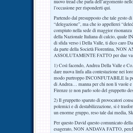
nuovo tread che parla dell’argomento nello
l’occasione per risponderti qui.
Partendo dal presupposto che tale gesto d
“delegazione”, ma che io appellerei “deled
compiuto nella sede di maggior risonanza m
della Nazionale Italiana di calcio, qu
di sfida verso i Della Valle, ti dico caro
da parte della Società Fiorentina, NO
ASSOLUTAMENTE FATTO per due validi
1) Così facendo, Andrea Della Valle e Co.
dare nuova linfa alla contestazione nei lor
modo purtroppo INCONFUTABILE la perm
di Andrea… manna per chi non li vuole e n
Firenze (e non parlo solo del gruppetto des
2) Il gruppetto sparuto di provocatori conse
polemici e di destabilizzazione, si è tras
un enorme gruppo, reso tale dai media, Sk
Per questo David questo comunicato della
esagerato, NON ANDAVA FATTO, perché, e