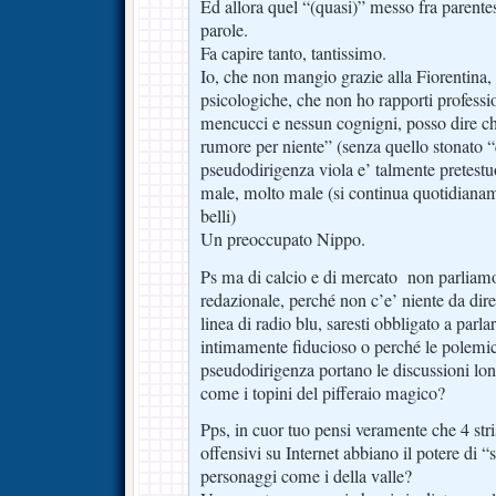
Ed allora quel “(quasi)” messo fra parentes
parole.
Fa capire tanto, tantissimo.
Io, che non mangio grazie alla Fiorentina,
psicologiche, che non ho rapporti profess
mencucci e nessun cognigni, posso dire che
rumore per niente” (senza quello stonato “q
pseudodirigenza viola e’ talmente pretest
male, molto male (si continua quotidianam
belli)
Un preoccupato Nippo.
Ps ma di calcio e di mercato non parliamo 
redazionale, perché non c’e’ niente da dire
linea di radio blu, saresti obbligato a parl
intimamente fiducioso o perché le polemic
pseudodirigenza portano le discussioni lon
come i topini del pifferaio magico?
Pps, in cuor tuo pensi veramente che 4 stri
offensivi su Internet abbiano il potere di “
personaggi come i della valle?