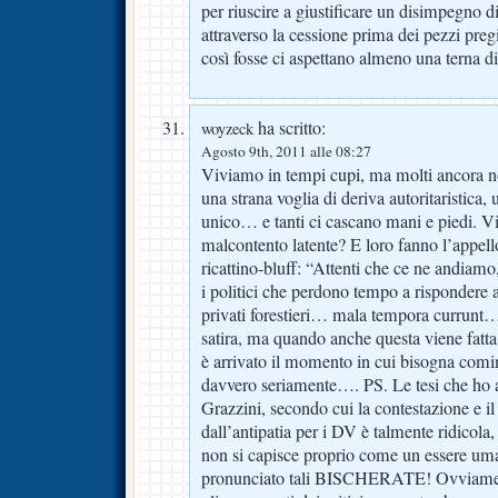
per riuscire a giustificare un disimpegno d
attraverso la cessione prima dei pezzi pregi
così fosse ci aspettano almeno una terna d
ha scritto:
woyzeck
Agosto 9th, 2011 alle 08:27
Viviamo in tempi cupi, ma molti ancora no
una strana voglia di deriva autoritaristica,
unico… e tanti ci cascano mani e piedi. Vie
malcontento latente? E loro fanno l’appello 
ricattino-bluff: “Attenti che ce ne andiam
i politici che perdono tempo a rispondere a 
privati forestieri… mala tempora currunt…
satira, ma quando anche questa viene fatta 
è arrivato il momento in cui bisogna comi
davvero seriamente…. PS. Le tesi che ho as
Grazzini, secondo cui la contestazione e i
dall’antipatia per i DV è talmente ridicola,
non si capisce proprio come un essere um
pronunciato tali BISCHERATE! Ovviamen