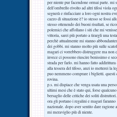
per niente pur facendone ormai parte. mi s
dell’ombrello rivolto ad altri tifosi viola og
segnerà e rinfacciare a loro ogni nostra ev
cazzo di situazione è? io stesso se fossi allo
stesso ottenendo dei buoni risultati, se ric
polemici che affollano i siti che mi venis
vittoria, sarei più portato a tirargli una tes
perchè attualmente mi stanno abbondanteme
dei gobbi. mi stanno molto più sulle scatol
magari ci vorrebbero distruggere ma non c
invece ci possono riuscire benissimo e s
strada per farlo. mi hanno fatto addirittur
alla tessera del tifoso, anzi io metterei la 
puo nemmeno comprare i biglietti. questi c
rovina.
p.s. mi dispiace che venga usata una perso
ultimi mesi che è stato qui, forse qualcuno 
bersaglio delle critiche dei soliti distrutto
ora gli portano i regalini e magari faranno a
nazionale. dopo aver sentito dare ragione a
mi meraviglio più di niente.