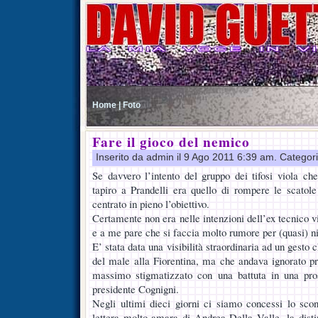
Home |
Foto
Fare il gioco del nemico
Inserito da admin il 9 Ago 2011 6:39 am. Categor
Se davvero l’intento del gruppo dei tifosi viola c
tapiro a Prandelli era quello di rompere le scatole
centrato in pieno l’obiettivo.
Certamente non era nelle intenzioni dell’ex tecnico v
e a me pare che si faccia molto rumore per (quasi) ni
E’ stata data una visibilità straordinaria ad un gesto 
del male alla Fiorentina, ma che andava ignorato pro
massimo stigmatizzato con una battuta in una pr
presidente Cognigni.
Negli ultimi dieci giorni ci siamo concessi lo scont
lettera molto amara di Andrea Della Valle, la distin