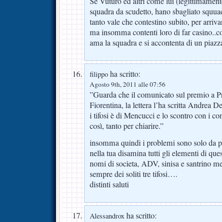
Se Vuturo ed altri come lui (legittimament
squadra da scudetto, hano sbagliato squuadr
tanto vale che contestino subito, per arriv
ma insomma contenti loro di far casino..con
ama la squadra e si accontenta di un pi
ha scritto:
filippo
Agosto 9th, 2011 alle 07:56
”Guarda che il comunicato sul premio a Pra
Fiorentina, la lettera l’ha scritta Andrea De
i tifosi è di Mencucci e lo scontro con i con
così, tanto per chiarire.”
insomma quindi i problemi sono solo da pa
nella tua disamina tutti gli elementi di que
nomi di societa, ADV, sinisa e santrino 
sempre dei soliti tre tifosi….
distinti saluti
ha scritto:
Alessandrox