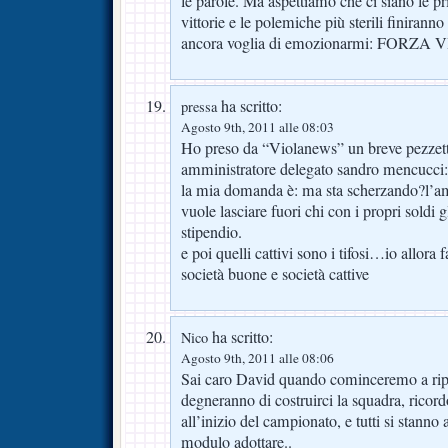
le parole. Ma aspettiamo che ci siano le pr
vittorie e le polemiche più sterili finirann
ancora voglia di emozionarmi: FORZA 
ha scritto:
pressa
Agosto 9th, 2011 alle 08:03
Ho preso da “Violanews” un breve pezzetto
amministratore delegato sandro mencucci
la mia domanda è: ma sta scherzando?l’am
vuole lasciare fuori chi con i propri soldi g
stipendio.
e poi quelli cattivi sono i tifosi…io allora f
società buone e società cattive
ha scritto:
Nico
Agosto 9th, 2011 alle 08:06
Sai caro David quando cominceremo a ripa
degneranno di costruirci la squadra, ricor
all’inizio del campionato, e tutti si stann
modulo adottare..