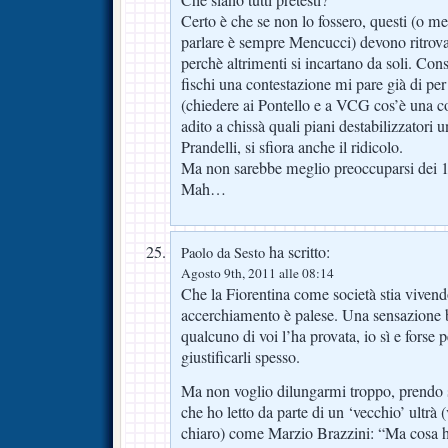
Che siano tutti pretesti?
Certo è che se non lo fossero, questi (o me
parlare è sempre Mencucci) devono ritrovar
perchè altrimenti si incartano da soli. Cons
fischi una contestazione mi pare già di per
(chiedere ai Pontello e a VCG cos’è una co
adito a chissà quali piani destabilizzatori un
Prandelli, si sfiora anche il ridicolo.
Ma non sarebbe meglio preoccuparsi dei 10
Mah…
ha scritto:
Paolo da Sesto
Agosto 9th, 2011 alle 08:14
Che la Fiorentina come società stia vivend
accerchiamento è palese. Una sensazione b
qualcuno di voi l’ha provata, io sì e forse 
giustificarli spesso.
Ma non voglio dilungarmi troppo, prendo so
che ho letto da parte di un ‘vecchio’ ultrà (
chiaro) come Marzio Brazzini: “Ma cosa ha