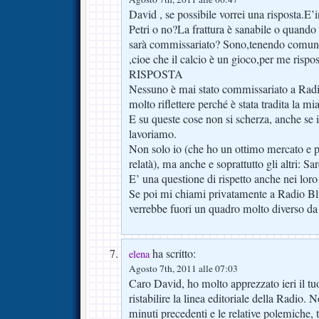
David , se possibile vorrei una risposta.E’i
Petri o no?La frattura è sanabile o quando 
sarà commissariato? Sono,tenendo comunq
,cioe che il calcio è un gioco,per me ris
RISPOSTA
Nessuno è mai stato commissariato a Radi
molto riflettere perché è stata tradita la mia
E su queste cose non si scherza, anche se i
lavoriamo.
Non solo io (che ho un ottimo mercato e pot
relatà), ma anche e soprattutto gli altri: Sard
E’ una questione di rispetto anche nei loro
Se poi mi chiami privatamente a Radio Blu 
verrebbe fuori un quadro molto diverso d
ha scritto:
elena
Agosto 7th, 2011 alle 07:03
Caro David, ho molto apprezzato ieri il tuo
ristabilire la linea editoriale della Radio. 
minuti precedenti e le relative polemiche, 