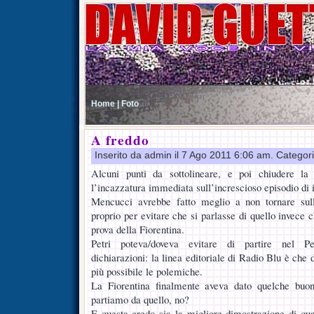
Home |
Foto
A freddo
Inserito da admin il 7 Ago 2011 6:06 am. Categor
Alcuni punti da sottolineare, e poi chiudere la
l’incazzatura immediata sull’increscioso episodio di i
Mencucci avrebbe fatto meglio a non tornare sull
proprio per evitare che si parlasse di quello invece c
prova della Fiorentina.
Petri poteva/doveva evitare di partire nel Pe
dichiarazioni: la linea editoriale di Radio Blu è che d
più possibile le polemiche.
La Fiorentina finalmente aveva dato quelche buon
partiamo da quello, no?
E questa credo sia la migliore dimostrazione di quan