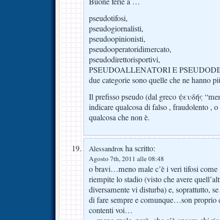
Buone ferie a …
pseudotifosi,
pseudogiornalisti,
pseudoopinionisti,
pseudooperatoridimercato,
pseudodirettorisportivi,
PSEUDOALLENATORI E PSEUDODIRIGE
due categorie sono quelle che ne hanno pi
Il prefisso pseudo (dal greco ψευδής “men
indicare qualcosa di falso , fraudolento , o
qualcosa che non è.
ha scritto:
Alessandrox
Agosto 7th, 2011 alle 08:48
o bravi…meno male c’è i veri tifosi com
riempite lo stadio (visto che avere quell’al
diversamente vi disturba) e, soprattutto, se 
di fare sempre e comunque…son proprio
contenti voi…