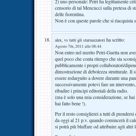
2) uno personale: Petri ha legittamente cri
censorio di tal Mencucci sulla pretesa di sta
delle fiorentina.
Non è con queste parole che si riacquista s
ha scritto:
alex, vs tutti gli starnazzatori
Agosto 7th, 2011 alle 08:44
Non entro nel merito Petri-Guetta non avend
quel poco che conta ritengo che sia sconsig
pubblicamente i propri collaboratori/dipende
dimostrazione di debolezza strutturale. Il 
essere redarguito a dovere durante una pau
successivamente potevi fare un intervento, a
ribadire i principi editoriali della radio.
(ma è solo una mia considerazione, se hai r
hai fatto bene !).
Per il resto consiglierei a tutti di prenders
da oggi al 21 p.v. quando comincerà il ca
si potrà più bluffare od attribuire agli altri 