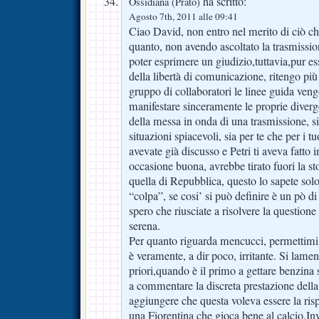
ha scritto:
Ossidiana (Prato)
Agosto 7th, 2011 alle 09:41
Ciao David, non entro nel merito di ciò che
quanto, non avendo ascoltato la trasmissio
poter esprimere un giudizio,tuttavia,pur e
della libertà di comunicazione, ritengo più 
gruppo di collaboratori le linee guida vengo
manifestare sinceramente le proprie diver
della messa in onda di una trasmissione, si’
situazioni spiacevoli, sia per te che per i t
avevate già discusso e Petri ti aveva fatto 
occasione buona, avrebbe tirato fuori la stor
quella di Repubblica, questo lo sapete solo 
“colpa”, se cosi’ si può definire è un pò di t
spero che riusciate a risolvere la questio
serena.
Per quanto riguarda mencucci, permettimi 
è veramente, a dir poco, irritante. Si lamen
priori,quando è il primo a gettare benzina
a commentare la discreta prestazione dell
aggiungere che questa voleva essere la risp
una Fiorentina che gioca bene al calcio.Inv