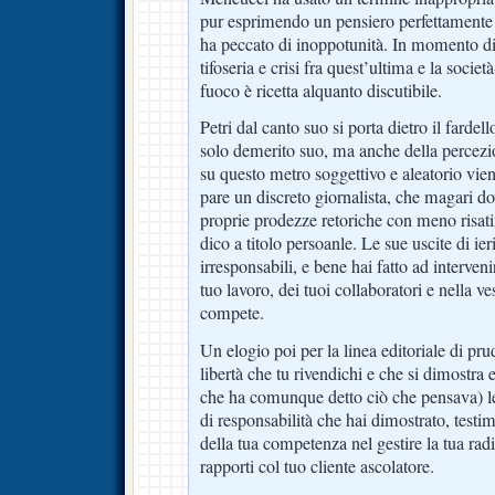
pur esprimendo un pensiero perfettamente l
ha peccato di inoppotunità. In momento di c
tifoseria e crisi fra quest’ultima e la società
fuoco è ricetta alquanto discutibile.
Petri dal canto suo si porta dietro il fardel
solo demerito suo, ma anche della percezio
su questo metro soggettivo e aleatorio vi
pare un discreto giornalista, che magari do
proprie prodezze retoriche con meno risat
dico a titolo persoanle. Le sue uscite di ier
irresponsabili, e bene hai fatto ad intervenir
tuo lavoro, dei tuoi collaboratori e nella v
compete.
Un elogio poi per la linea editoriale di pru
libertà che tu rivendichi e che si dimostra ef
che ha comunque detto ciò che pensava) le
di responsabilità che hai dimostrato, testi
della tua competenza nel gestire la tua radi
rapporti col tuo cliente ascolatore.