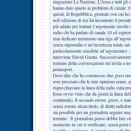
ringraziare La Nazione, L’Ansa e tutti gli
hanno dato spazio ai problemi di canale 10
questi, di Repubblica, giornale con cui ho
nell’edizione di ieri ha incontrato il presid
più adatto per trattare l’argomento (molte a
radio chi ha parlato di canale 10 ed espre
mai dedicato nemmeno una riga all’argome
senza stipoendio e un’incertezza totale su
particolarmente sensibile all’argomento) .
interviene David Guetta. Successivamente 
termine della conversazione mi invita a no
pentasport.
Devo dire che ho commesso due gravi error
aver precisato che le mie opinioni erano, 
rispecchiavano la linea della radio (since
fosse ovvio visto che da giorni la linea del
continuità). Il secondo errore, grave, è stat
senza averne alcun titolo, di diritti radiof
sia possibile per un giornalista seguire una
termine . Il giornalista penso debba fare cro
momento in cui si verificano, senza porsi 
no utile a qualcuno, in questo caso alla Fi