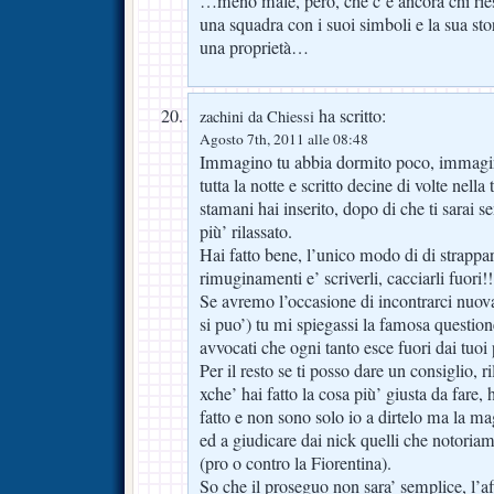
…meno male, però, che c’è ancora chi ries
una squadra con i suoi simboli e la sua stor
una proprietà…
ha scritto:
zachini da Chiessi
Agosto 7th, 2011 alle 08:48
Immagino tu abbia dormito poco, immagin
tutta la notte e scritto decine di volte nella
stamani hai inserito, dopo di che ti sarai s
più’ rilassato.
Hai fatto bene, l’unico modo di di strappars
rimuginamenti e’ scriverli, cacciarli fuori!!
Se avremo l’occasione di incontrarci nuo
si puo’) tu mi spiegassi la famosa question
avvocati che ogni tanto esce fuori dai tuo
Per il resto se ti posso dare un consiglio, r
xche’ hai fatto la cosa più’ giusta da fare,
fatto e non sono solo io a dirtelo ma la ma
ed a giudicare dai nick quelli che notoria
(pro o contro la Fiorentina).
So che il proseguo non sara’ semplice, l’af