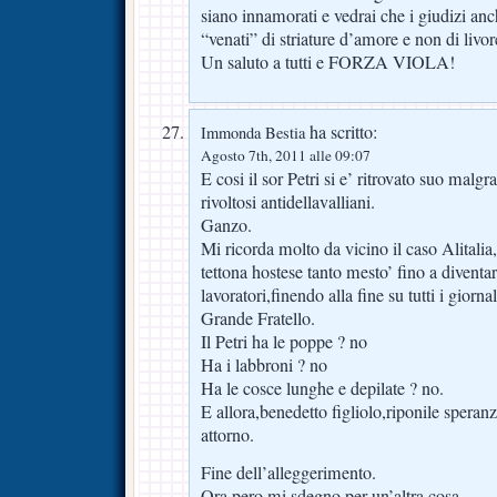
siano innamorati e vedrai che i giudizi an
“venati” di striature d’amore e non di livor
Un saluto a tutti e FORZA VIOLA!
ha scritto:
Immonda Bestia
Agosto 7th, 2011 alle 09:07
E cosi il sor Petri si e’ ritrovato suo malgr
rivoltosi antidellavalliani.
Ganzo.
Mi ricorda molto da vicino il caso Alitali
tettona hostese tanto mesto’ fino a diventar
lavoratori,finendo alla fine su tutti i giorn
Grande Fratello.
Il Petri ha le poppe ? no
Ha i labbroni ? no
Ha le cosce lunghe e depilate ? no.
E allora,benedetto figliolo,riponile speran
attorno.
Fine dell’alleggerimento.
Ora pero mi sdegno per un’altra cosa.