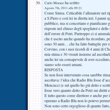
ha scritto:
Carlo Morace
Agosto 7th, 2011 alle 09:21
Come Sinisa. Criticabile l’allenatore nel r
a S.Piero e così lei in diretta ieri. I panni 
pubblico, ma si concertano e pianificano gl
risposte nel chiuso degli spogliatoi e delle 
dell’errore di Petri. Purtroppo ci si amma
che è uscito anche quando ha ricordato, pe
sono 30 anni… che ha fatto battaglie per
Corvino, con i suoi ricordi di 4 anni di Ch
mia stima e 30 vissuti insieme ad ascoltarl
anche lei sia consapevole di aver ecceduto
siamo solo esseri umani.
RISPOSTA
Se non fossi intervenuto cosa sarebbe rimas
ascoltava: l’idea che Radio Blu fosse d’ac
Mencucci (e sul quello ho già detto e scritt
fosse vero quanto detto da Petri sui diritti
E tutto questo come direttore e anche per il
operano a Radio Blu non lo potevo permet
Non sono certo orgoglioso di quanto fatto