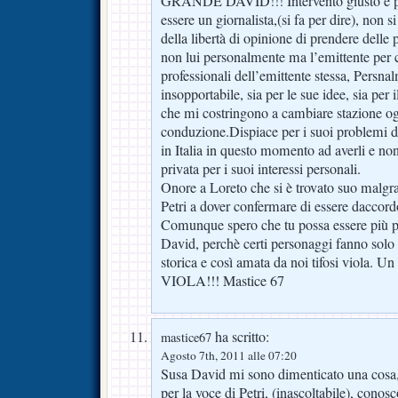
GRANDE DAVID!!! Intervento giusto e pun
essere un giornalista,(si fa per dire), non
della libertà di opinione di prendere delle
non lui personalmente ma l’emittente per c
professionali dell’emittente stessa, Persnal
insopportabile, sia per le sue idee, sia per
che mi costringono a cambiare stazione ogn
conduzione.Dispiace per i suoi problemi d
in Italia in questo momento ad averli e non
privata per i suoi interessi personali.
Onore a Loreto che si è trovato suo malgra
Petri a dover confermare di essere daccord
Comunque spero che tu possa essere più p
David, perchè certi personaggi fanno solo
storica e così amata da noi tifosi viola. 
VIOLA!!! Mastice 67
ha scritto:
mastice67
Agosto 7th, 2011 alle 07:20
Susa David mi sono dimenticato una cosa, 
per la voce di Petri, (inascoltabile), cono