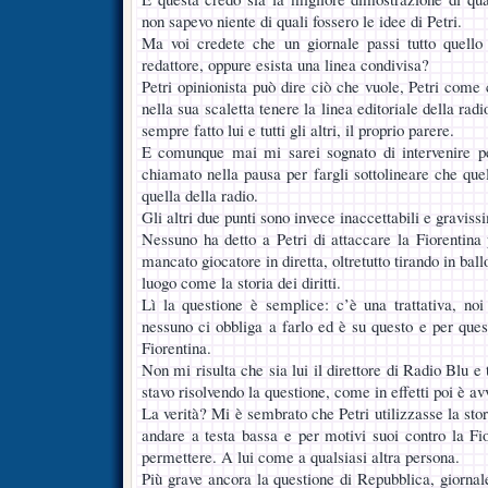
non sapevo niente di quali fossero le idee di Petri.
Ma voi credete che un giornale passi tutto quello
redattore, oppure esista una linea condivisa?
Petri opinionista può dire ciò che vuole, Petri come
nella sua scaletta tenere la linea editoriale della ra
sempre fatto lui e tutti gli altri, il proprio parere.
E comunque mai mi sarei sognato di intervenire p
chiamato nella pausa per fargli sottolineare che que
quella della radio.
Gli altri due punti sono invece inaccettabili e graviss
Nessuno ha detto a Petri di attaccare la Fiorentin
mancato giocatore in diretta, oltretutto tirando in ba
luogo come la storia dei diritti.
Lì la questione è semplice: c’è una trattativa, no
nessuno ci obbliga a farlo ed è su questo e per que
Fiorentina.
Non mi risulta che sia lui il direttore di Radio Blu e t
stavo risolvendo la questione, come in effetti poi è 
La verità? Mi è sembrato che Petri utilizzasse la stor
andare a testa bassa e per motivi suoi contro la Fi
permettere. A lui come a qualsiasi altra persona.
Più grave ancora la questione di Repubblica, giornale