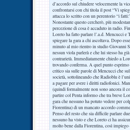
d’accordo sul chiudere velocemente la vi
confrontarsi con chi titola il post “Vi spie
attacca lo scritto con un perentorio “i fatt
Nonostante questo cercherò, più modestam
percezione di cosa è accaduto in radio. Fini
Loreto ha fatto parlare l’.a.d. Mencucci e
spiegare la gara a chi ascoltava. Dopo ess
minuto al mio rientro in studio Giovanni 
nessun viola parlerà e che lui stesso ha già 
contrarietà. Immediatamente chiedo a Lore
trovando conferma. A quel punto esprimo 
critico sia sulle parole di Mencucci che su
società, sottolineando che Radioblu è l’u
a pagare per avere i diritti radiofonici. M
(quindi formalmente non sono ancora il con
partire col Penta informo che tra breve Lore
gara che nessuno ha potuto vedere per colpa
Fiorentina) di un mancato accordo commerc
Penso del resto che sia difficile parlare d
nessuno ha visto e che Loreto ci ha assicur
molto bene dalla Fiorentina, così impiego