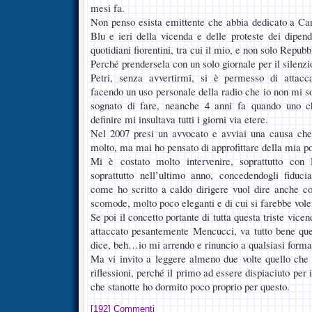
mesi fa.
Non penso esista emittente che abbia dedicato a Ca
Blu e ieri della vicenda e delle proteste dei dipend
quotidiani fiorentini, tra cui il mio, e non solo Repubb
Perché prendersela con un solo giornale per il silenzi
Petri, senza avvertirmi, si è permesso di attac
facendo un uso personale della radio che io non mi
sognato di fare, neanche 4 anni fa quando uno 
definire mi insultava tutti i giorni via etere.
Nel 2007 presi un avvocato e avviai una causa che
molto, ma mai ho pensato di approfittare della mia pos
Mi è costato molto intervenire, soprattutto con
soprattutto nell’ultimo anno, concedendogli fiduci
come ho scritto a caldo dirigere vuol dire anche c
scomode, molto poco eleganti e di cui si farebbe vole
Se poi il concetto portante di tutta questa triste vice
attaccato pesantemente Mencucci, va tutto bene quel
dice, beh…io mi arrendo e rinuncio a qualsiasi forma 
Ma vi invito a leggere almeno due volte quello che h
riflessioni, perché il primo ad essere dispiaciuto per i
che stanotte ho dormito poco proprio per questo.
[192] Commenti