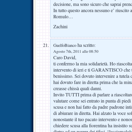
decisione, ma sono sicuro che saprai prend
In tutto questo ancora nessuno e’ riuscito
Romulo…
Zachini
ha scritto:
GuelfoBianco
Agosto 7th, 2011 alle 08:50
Caro David,
ti confermo la mia solidarietà. Ho riascoltat
intervento di ieri e ti GARANTISCO che t
benissimo. Sei dovuto intervenire a tutela di
hai dovuto fare in diretta prima che la min
creasse chissà quali danni.
Invito TUTTI prima di parlare a riascoltare
valutare come sei entrato in punta di pied
scusa e non hai fatto da padre padrone intim
di abiurare in diretta. Hai alzato la voce so
nonostante il tuo pacato intervento e nonost
chiedere scusa alla fiorentina ha insistito 
dietro ad un parere dei tifosi, “lasciamolol