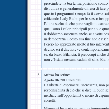
prescindere, la tua ferma posizione contro 
distruttiva e generalmente diffusa di fare 
questo i programmi (tempo fa ti avevo scri
criticando Lady Radio per lo stesso insopp
E’ una scelta da che parte vogliamo stare
quali sono i valori principali per noi e qu
li dobbiamo sostenere anche se a volte cos
in democrazia il costo alla fine non è rischi
Perciò ho apprezzato molto il tuo interven
deciso, sei il direttore) e contemporaneame
se, da bravo Bilancia, ti preoccupi anche de
non c’è stata nessuna caduta di stile. Era n
ha scritto:
Mfranz
Agosto 7th, 2011 alle 07:10
La libertà di esprimersi, sacrosanta, non p
responsabilità di ciò che si dice. Il buon s
mediare sull’opportunità o meno di esprime
corretti.
Mencucci ha usato un termine inappropria