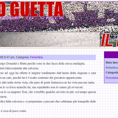
2006 6:47 pm. Categoria:
Fiorentina
.
Data inse
celgo Donadel e Mutu perché sono le due facce della stessa medaglia.
domenica,
terà faticosamente alla salvezza.
Categoria
ino ad oggi ha offerto il miglior rendimento dall’inizio della stagione e sarà
 un calo, perché lui é l’esatto contrario del giocatore appariscente.
Fiorentina
ltri nella storia viola, che pure di gente fantasiosa ne ha vista passare tanta.
n lo sa forse neanche lui, ma soprattutto non lo sanno gli avversari.
non lo sa neppure Toni, che vorrebbe qualche servizio in più: col tempo questa
giuste.
ici dalla salvezza e ci prepariamo a passare due settimane più tranquille delle
 é cosa di poco conto.