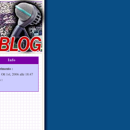
Info
rimento :
 Ott 1st, 2006 alle 18:47
 :