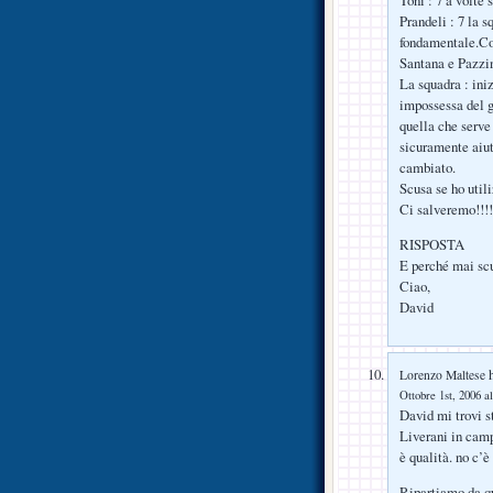
Toni : 7 a volte 
Prandeli : 7 la 
fondamentale.Co
Santana e Pazzini
La squadra : ini
impossessa del g
quella che serve
sicuramente aiut
cambiato.
Scusa se ho utili
Ci salveremo!!!!
RISPOSTA
E perché mai scu
Ciao,
David
h
Lorenzo Maltese
Ottobre 1st, 2006 al
David mi trovi 
Liverani in campo
è qualità. no c’è
Ripartiamo da q