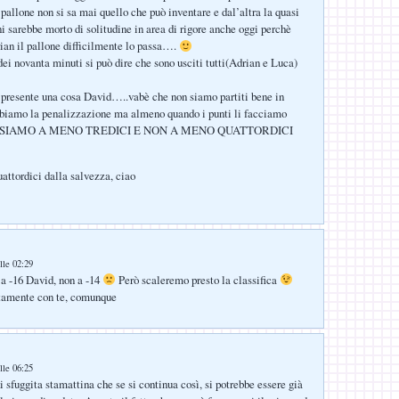
 pallone non si sa mai quello che può inventare e dal’altra la quasi
i sarebbe morto di solitudine in area di rigore anche oggi perchè
an il pallone difficilmente lo passa….
dei novanta minuti si può dire che sono usciti tutti(Adrian e Luca)
 presente una cosa David…..vabè che non siamo partiti bene in
biamo la penalizzazione ma almeno quando i punti li facciamo
SIAMO A MENO TREDICI E NON A MENO QUATTORDICI
ttordici dalla salvezza, ciao
lle 02:29
a -16 David, non a -14
Però scaleremo presto la classifica
tamente con te, comunque
:
lle 06:25
i sfuggita stamattina che se si continua così, si potrebbe essere già