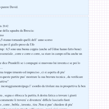
o parere David.
le 20:42
e della squadra da Brescia:
rso
,5 stanno tornando quelli dell’ anno scorso
tra per il giallo preso da Ufo
rup : 6,5 sono una buona coppia (anche ad Udine hanno fatto bene)
essenziale , corre e corre e corre, sa stare in campo ed ha anche un
e dice Prandelli se i compagni si muovono lui inventa e se poi lo
re…
 ma troppo irruento ed impreciso , ci si aspetta di piu’
n queste partite puo’ mostrare la sua bravura tecnica , da verificare
cattive”
i incoraggiamento)paga l’ esordio da titolare ma in prospettiva fa ben
ra , segna e sblocca la partita.A destra fatica a trovare i giusti
uramente li trovera’ e diventera’ difficle lasciarlo fuori
 , corre , bribla , inventa , tira .Non si puo’ chiedere di piu’