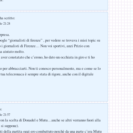
ha scritto:
le 21:24
rpresa.
ogle “giornalisti di firenze” , per vedere se trovava i miei topic su
o i giornalisti di Firenze… Non voi sportivi, anzi Prizio con
ha aiutato molto.
ver constatato che c’erono, ho dato un occhiata in giro e ti ho
to per abbracciarti. Non ti conosco personalmente, ma e come se lo
 tua telecronaca è sempre stata di rigore, anche con il digitale
o:
le 21:57
on la scelta di Donadel e Mutu…anche se altri verranno fuori alla
si suppone).
i della partita oggi ero combattuto perchè da una parte c’era Mutu