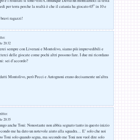
o e i risultati si sono visti!Comunque David nn montiamoci la testa
edi per terra perche la realtà è che il catania ha giocato 65″ in 10 e
bravi ragazzi!
tto:
le 20:32
erei sempre con Liverani e Montolivo, siamo più imprevedibili e
erci delle giocate come pochi altri possono fare. I due mi ricordano
i: sei d’accordo?
datti Montolivo, però Pecci e Antognoni erano decisamente un’altra
itto:
le 20:35
iungo anche Toni: Nonostante non abbia segnato tanto in questo inizio
condo me ha dato un notevole aiuto alla squadra… E’ solo che noi
o Toni solo quando segna, ma secondo me Toni non vuol dire solo