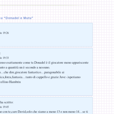
u “Donadel e Mutu”
le 19:26
:
le 19:33
penso esattamente come te.Donadel è il giocatore meno appariscente
uanto a quantità nn è secondo a nessuno.
u…che dire,giocatore fantastico…paragonabile ai
ica,forza,fantasia…tanto di cappello e grazie Juve:-)speriamo
cellino Hambrin
ha scritto:
le 19:45
no con te,caro David,solo che siamo a meno 13 e non meno 14…se ti