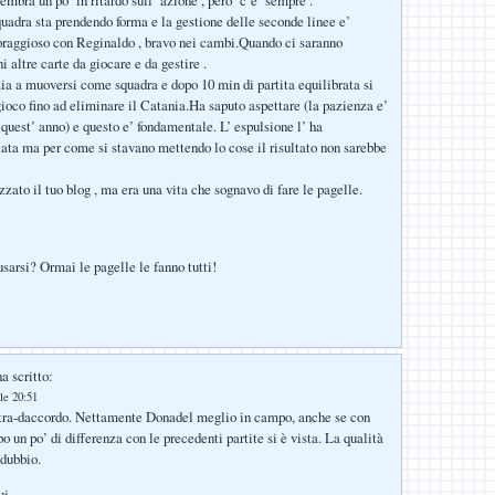
sembra un po’ in ritardo sull’ azione , pero’ c’e’ sempre .
squadra sta prendendo forma e la gestione delle seconde linee e’
raggioso con Reginaldo , bravo nei cambi.Quando ci saranno
 altre carte da giocare e da gestire .
zia a muoversi come squadra e dopo 10 min di partita equilibrata si
ioco fino ad eliminare il Catania.Ha saputo aspettare (la pazienza e’
 quest’ anno) e questo e’ fondamentale. L’ espulsione l’ ha
ata ma per come si stavano mettendo lo cose il risultato non sarebbe
zzato il tuo blog , ma era una vita che sognavo di fare le pagelle.
sarsi? Ormai le pagelle le fanno tutti!
a scritto:
le 20:51
stra-daccordo. Nettamente Donadel meglio in campo, anche se con
 un po’ di differenza con le precedenti partite si è vista. La qualità
 dubbio.
ui.