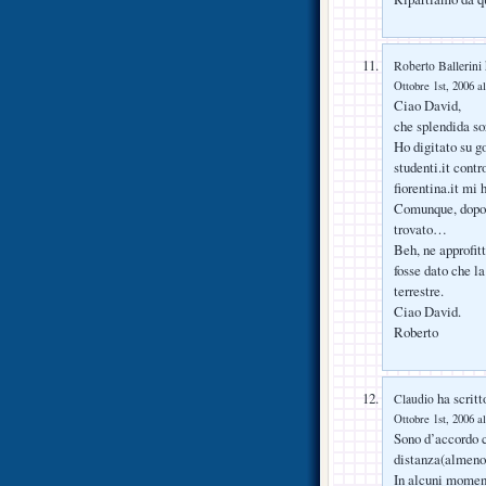
Roberto Ballerini
Ottobre 1st, 2006 al
Ciao David,
che splendida so
Ho digitato su go
studenti.it contr
fiorentina.it mi 
Comunque, dopo a
trovato…
Beh, ne approfit
fosse dato che la
terrestre.
Ciao David.
Roberto
ha scritt
Claudio
Ottobre 1st, 2006 al
Sono d’accordo c
distanza(almeno 
In alcuni moment