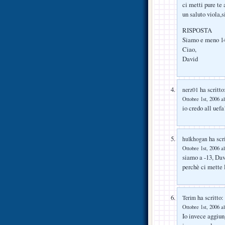
ci metti pure te
un saluto viola,
RISPOSTA
Siamo e meno 14
Ciao,
David
ha scritto
nerz01
Ottobre 1st, 2006 al
io credo all uefa
ha scri
hulkhogan
Ottobre 1st, 2006 al
siamo a -13, Dav
perchè ci mette 
ha scritto:
Terim
Ottobre 1st, 2006 al
Io invece aggiun