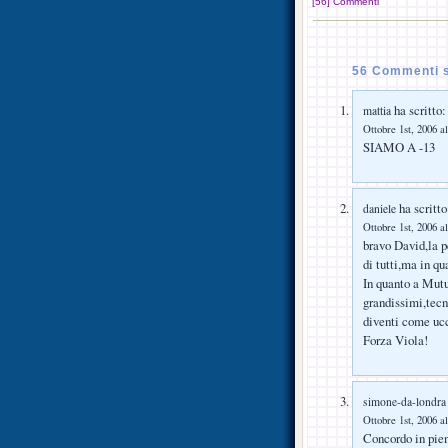
[56] Commenti
56 Commenti s
ha scritto:
mattia
Ottobre 1st, 2006 al
SIAMO A -13
ha scritto
daniele
Ottobre 1st, 2006 al
bravo David,la 
di tutti,ma in q
In quanto a Mut
grandissimi,tecn
diventi come uc
Forza Viola!
simone-da-londra
Ottobre 1st, 2006 al
Concordo in pie