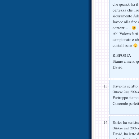
che quando ha il
certezza che Ton
sicuramente Adri
Invece alla fine 
contenti….
Ah! Volevo farti
campionato e ab
contali bene
RISPOSTA
Siamo a meno qua
David
ha scritto:
Flavio
Ottobre 2nd, 2006 a
Purtroppo siamo 
Concordo perfet
ha scritto
Enrico
Ottobre 2nd, 2006 a
David, ho letto d