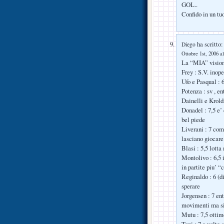
GOL..
Confido in un tu
ha scritto:
Diego
Ottobre 1st, 2006 al
La “MIA” vision
Frey : S.V. inope
Ufo e Pasqual : 6
Potenza : sv , en
Dainelli e Krold
Donadel : 7,5 e’ 
bel piede
Liverani : 7 com
lasciano gioca
Blasi : 5,5 lotta
Montolivo : 6,5 i
in partite piu’ “
Reginaldo : 6 (d
sperare
Jorgensen : 7 ent
movimenti ma sic
Mutu : 7,5 ottimo