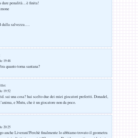
 a dare penalità…è finita!
simone
 dalla salvezza….
:
le 19:48
!tra quanto torna santana?
tto:
le 19:52
id. sai una cosa? hai scelto due dei miei giocatori preferiti. Donadel,
l’anima, e Mutu, che è un giocatore non da poco.
le 20:25
go anche Liverani!Perchè finalmente lo abbiamo trovato il geometra