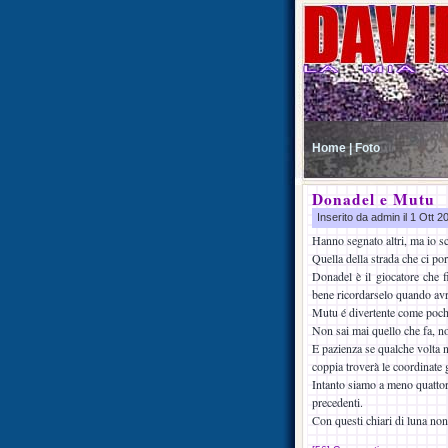
Home |
Foto
Donadel e Mutu
Inserito da admin il 1 Ott 
Hanno segnato altri, ma io s
Quella della strada che ci por
Donadel è il giocatore che f
bene ricordarselo quando avrà
Mutu é divertente come pochi a
Non sai mai quello che fa, no
E pazienza se qualche volta 
coppia troverà le coordinate 
Intanto siamo a meno quattord
precedenti.
Con questi chiari di luna non