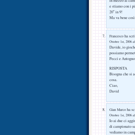
in mezzo al camp
e stiamo con i pi
20″ in 9!
Ma va bene così 
ha scri
Francesco
Ottobre 1st, 2006 al
Davide, io gioch
possiamo permett
Pecci e Antognon
RISPOSTA
Bisogna che si a
cosa.
Ciao,
David
ha scr
Gian Marco
Ottobre 1st, 2006 al
Io ai due ci agg
di campionato se
vediamo in camp