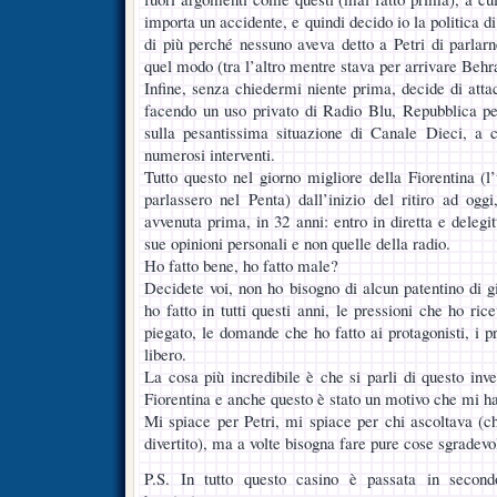
importa un accidente, e quindi decido io la politica 
di più perché nessuno aveva detto a Petri di parlarn
quel modo (tra l’altro mentre stava per arrivare Behr
Infine, senza chiedermi niente prima, decide di atta
facendo un uso privato di Radio Blu, Repubblica pe
sulla pesantissima situazione di Canale Dieci, a 
numerosi interventi.
Tutto questo nel giorno migliore della Fiorentina (l
parlassero nel Penta) dall’inizio del ritiro ad og
avvenuta prima, in 32 anni: entro in diretta e delegi
sue opinioni personali e non quelle della radio.
Ho fatto bene, ho fatto male?
Decidete voi, non ho bisogno di alcun patentino di gi
ho fatto in tutti questi anni, le pressioni che ho r
piegato, le domande che ho fatto ai protagonisti, i 
libero.
La cosa più incredibile è che si parli di questo inv
Fiorentina e anche questo è stato un motivo che mi ha 
Mi spiace per Petri, mi spiace per chi ascoltava (
divertito), ma a volte bisogna fare pure cose sgradevol
P.S. In tutto questo casino è passata in second