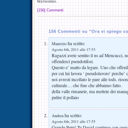
bravissimo.
[156] Commenti
156 Commenti su “Ora vi spiego c
ha scritto:
Maurizio
Agosto 6th, 2011 alle 17:53
Ragazzi avete sentito il ns ad Mencucci, n
offenderci pseudotifosi.
Questo e’ matto da legare. Uno che offerde 
per cui lui lavora ‘ pseudolavoro’ perche’
noi avresti incollato le pare alle tods. rioo
culturale… che fine che abbaimo fatto.
della valle rimanete, ma mettete dei manag
pulire il pollaio
ha scritto:
Andrea
Agosto 6th, 2011 alle 17:55
Grande Petri! Tu David continua con quest