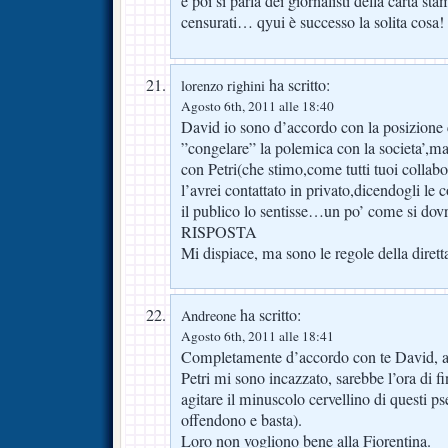
e poi si parla dei giornalisti della carta s
censurati… qyui è successo la solita cosa!
ha scritto:
lorenzo righini
Agosto 6th, 2011 alle 18:40
David io sono d’accordo con la posizione c
”congelare” la polemica con la societa’,ma
con Petri(che stimo,come tutti tuoi collabor
l’avrei contattato in privato,dicendogli le
il publico lo sentisse…un po’ come si dovr
RISPOSTA
Mi dispiace, ma sono le regole della dirett
ha scritto:
Andreone
Agosto 6th, 2011 alle 18:41
Completamente d’accordo con te David, anc
Petri mi sono incazzato, sarebbe l’ora di fi
agitare il minuscolo cervellino di questi ps
offendono e basta).
Loro non vogliono bene alla Fiorentina.