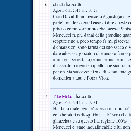
ha scritto:
claudia
Agosto 6th, 2011 alle 19:27
Ciao David!Il tuo pensiero è giusto(anche 
parte), ma forse era il caso di dire queste c
privato come vorremmo che facesse Sinisa
Mencucci fa più danni della grandine qua
(eppure fino a poco tempo fa mi piaceva), 
dichiarazioni sono farina del suo sacco o se
dare adosso a giocatori che ancora fanno pa
immagini se restano) e anche anche ai tifo
d’accordo o meno su quello che stanno f
per ora sia successo niente di veramente 
domenica a tutti e Forza Viola
ha scritto:
Tifosiviola.it
Agosto 6th, 2011 alle 19:31
Hai fatto male perche’ adesso mi rimarra’ i
collaboratori radio-guidati… E’ vero che t
ghiacciata e su questo hai ragione 100%
Mencucci e’ stato inqualificabile e lui non 