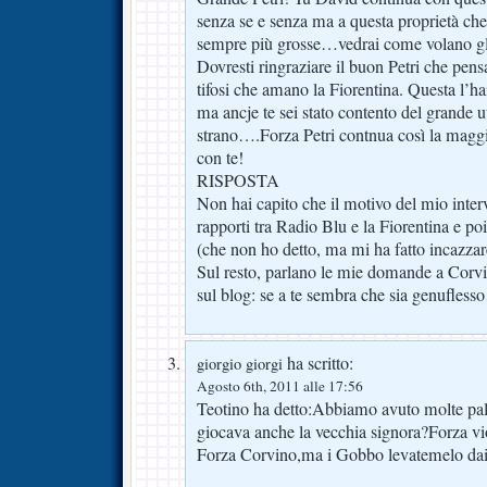
senza se e senza ma a questa proprietà che 
sempre più grosse…vedrai come volano gli 
Dovresti ringraziare il buon Petri che pe
tifosi che amano la Fiorentina. Questa l’ha
ma ancje te sei stato contento del grande u
strano….Forza Petri contnua così la maggio
con te!
RISPOSTA
Non hai capito che il motivo del mio interv
rapporti tra Radio Blu e la Fiorentina e po
(che non ho detto, ma mi ha fatto incazza
Sul resto, parlano le mie domande a Corvin
sul blog: se a te sembra che sia genufles
ha scritto:
giorgio giorgi
Agosto 6th, 2011 alle 17:56
Teotino ha detto:Abbiamo avuto molte pal
giocava anche la vecchia signora?Forza vi
Forza Corvino,ma i Gobbo levatemelo da