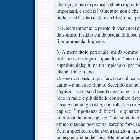
che riguardano in pratica soltanto rapporti
importanti, e società? Oltretutto non è che 
parlano, si lascino andare a chissà quali pe
2) Obiettivamente le parole di Mencucci 
dà sommo fastidio chi dà patenti di tifoso 
figuriamoci da dirigente.
3) A mero titolo personale, mi dà sommo f
imbarazzo e sdegno – quando, all’interno di
superiore delegittima un impiegato (per par
clienti. Più o meno..
Ci sono vari sistemi per fare lavate di cap
carità – a un subordinato. Secondo me non 
Capisco – conosco bene la questione – il ris
(che in radio è più difficile controllare ri
accade con un giornale, controllato e corre
capisco l’importanza di buoni – o quantom
la Fiorentina, non capisco l’intervento in 
amico qualche post sopra, sarebbe forse st
Petri a specificare che aveva parlato a mero
le responsabilità del caso. Ma oltretutto, 