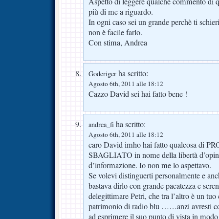
Aspetto di leggere qualche commento di 
più di me a riguardo.
In ogni caso sei un grande perchè ti schi
non è facile farlo.
Con stima, Andrea
ha scritto:
Goderiger
Agosto 6th, 2011 alle 18:12
Cazzo David sei hai fatto bene !
ha scritto:
andrea_fi
Agosto 6th, 2011 alle 18:12
caro David imho hai fatto qualcosa 
SBAGLIATO in nome della libertà d’opinio
d’informazione. Io non me lo aspettavo.
Se volevi distinguerti personalmente e anc
bastava dirlo con grande pacatezza e sere
delegittimare Petri, che tra l’altro è un tu
patrimonio di radio blu ……anzi avresti c
ad esprimere il suo punto di vista in modo 