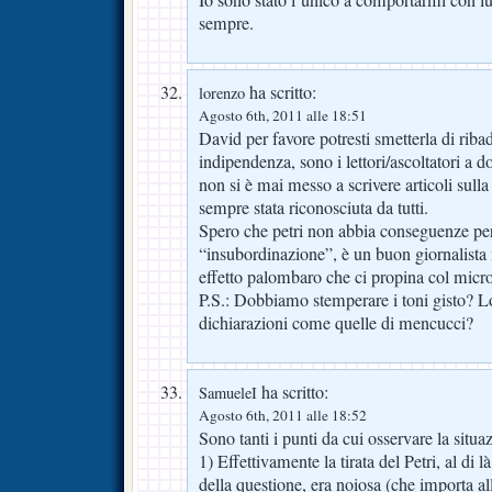
Io sono stato l’unico a comportarmi con lu
sempre.
ha scritto:
lorenzo
Agosto 6th, 2011 alle 18:51
David per favore potresti smetterla di riba
indipendenza, sono i lettori/ascoltatori a d
non si è mai messo a scrivere articoli sulla
sempre stata riconosciuta da tutti.
Spero che petri non abbia conseguenze pe
“insubordinazione”, è un buon giornalista 
effetto palombaro che ci propina col mic
P.S.: Dobbiamo stemperare i toni gisto? L
dichiarazioni come quelle di mencucci?
ha scritto:
SamueleI
Agosto 6th, 2011 alle 18:52
Sono tanti i punti da cui osservare la situa
1) Effettivamente la tirata del Petri, al di 
della questione, era noiosa (che importa all