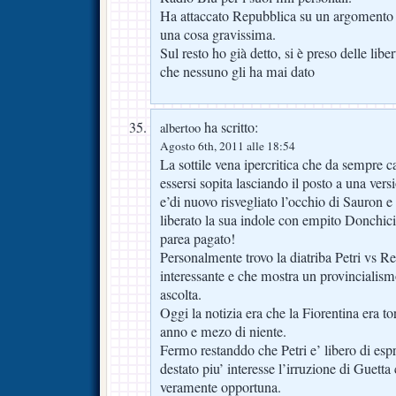
Ha attaccato Repubblica su un argomento 
una cosa gravissima.
Sul resto ho già detto, si è preso delle libe
che nessuno gli ha mai dato
ha scritto:
albertoo
Agosto 6th, 2011 alle 18:54
La sottile vena ipercritica che da sempre c
essersi sopita lasciando il posto a una vers
e’di nuovo risvegliato l’occhio di Sauron e 
liberato la sua indole con empito Donchiciot
parea pagato!
Personalmente trovo la diatriba Petri vs 
interessante e che mostra un provincialism
ascolta.
Oggi la notizia era che la Fiorentina era t
anno e mezo di niente.
Fermo restanddo che Petri e’ libero di esp
destato piu’ interesse l’irruzione di Guetta
veramente opportuna.