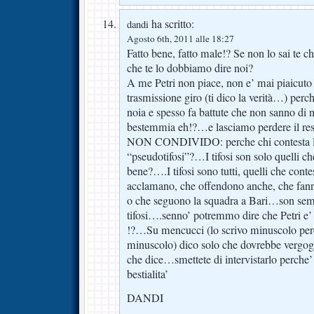
ha scritto:
dandi
Agosto 6th, 2011 alle 18:27
Fatto bene, fatto male!? Se non lo sai te ch
che te lo dobbiamo dire noi?
A me Petri non piace, non e’ mai piaicuto 
trasmissione giro (ti dico la verità…) per
noia e spesso fa battute che non sanno d
bestemmia eh!?…e lasciamo perdere i
NON CONDIVIDO: perche chi contesta l
“pseudotifosi”?…I tifosi son solo quelli che
bene?….I tifosi sono tutti, quelli che conte
acclamano, che offendono anche, che fann
o che seguono la squadra a Bari…son semp
tifosi….senno’ potremmo dire che Petri e’
!?…Su mencucci (lo scrivo minuscolo pe
minuscolo) dico solo che dovrebbe vergogn
che dice…smettete di intervistarlo perche
bestialita’
DANDI