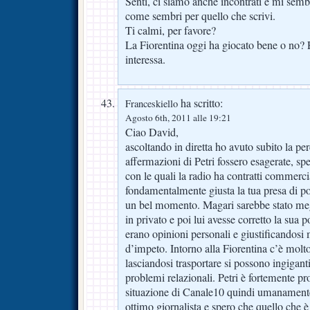
Senti, ci siamo anche incontrati e mi sem
come sembri per quello che scrivi.
Ti calmi, per favore?
La Fiorentina oggi ha giocato bene o no?
interessa.
ha scritto:
Franceskiello
Agosto 6th, 2011 alle 19:21
Ciao David,
ascoltando in diretta ho avuto subito la pe
affermazioni di Petri fossero esagerate, spe
con le quali la radio ha contratti commerci
fondamentalmente giusta la tua presa di p
un bel momento. Magari sarebbe stato megli
in privato e poi lui avesse corretto la sua
erano opinioni personali e giustificando
d’impeto. Intorno alla Fiorentina c’è mol
lasciandosi trasportare si possono ingigant
problemi relazionali. Petri è fortemente pr
situazione di Canale10 quindi umanamente
ottimo giornalista e spero che quello che 