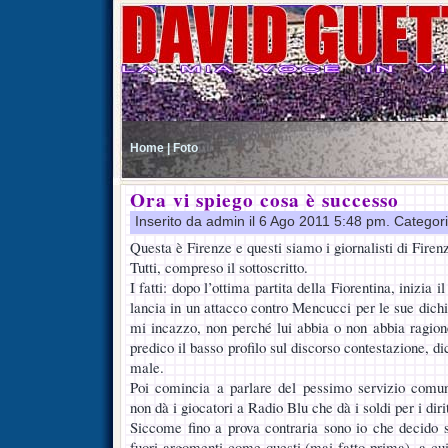
Home |
Foto
Ora vi spiego cosa è successo
Inserito da admin il 6 Ago 2011 5:48 pm. Categor
Questa è Firenze e questi siamo i giornalisti di Firen
Tutti, compreso il sottoscritto.
I fatti: dopo l’ottima partita della Fiorentina, inizia 
lancia in un attacco contro Mencucci per le sue dichia
mi incazzo, non perché lui abbia o non abbia ragio
predico il basso profilo sul discorso contestazione, d
male.
Poi comincia a parlare del pessimo servizio comun
non dà i giocatori a Radio Blu che dà i soldi per i dirit
Siccome fino a prova contraria sono io che decido s
fuori argomenti come questi (mai fatto prima), a cui t