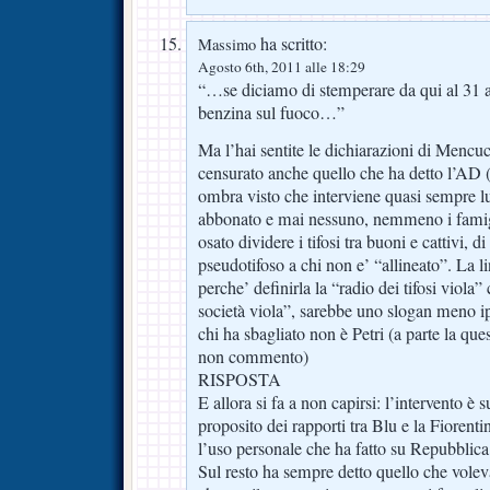
ha scritto:
Massimo
Agosto 6th, 2011 alle 18:29
“…se diciamo di stemperare da qui al 31 ag
benzina sul fuoco…”
Ma l’hai sentite le dichiarazioni di Mencu
censurato anche quello che ha detto l’AD 
ombra visto che interviene quasi sempre lu
abbonato e mai nessuno, nemmeno i famig
osato dividere i tifosi tra buoni e cattivi, di
pseudotifoso a chi non e’ “allineato”. La li
perche’ definirla la “radio dei tifosi viola”
società viola”, sarebbe uno slogan meno i
chi ha sbagliato non è Petri (a parte la q
non commento)
RISPOSTA
E allora si fa a non capirsi: l’intervento è 
proposito dei rapporti tra Blu e la Fiorenti
l’uso personale che ha fatto su Repubblica
Sul resto ha sempre detto quello che vole