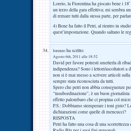
Loreto, la Fiorentina ha giocato bene i 18′
un terzo della gara effettiva; mi sembra un
di remare tutti dalla stessa parte, per parla
4) Bene ha fatto il Petri, al rientro in studio
quest’impostazione. Quando saltano le reg
ha scritto:
lorenzo
Agosto 6th, 2011 alle 18:52
David per favore potresti smetterla di riba
indipendenza? Sono i lettori/ascoltatori a 
non si è mai messo a scrivere articoli sulla
sempre stata riconosciuta da tutti.
Spero che petri non abbia conseguenze pe
“insubordinazione”, è un buon giornalista 
effetto palombaro che ci propina col micr
P.S.: Dobbiamo stemperare i toni gisto? L
dichiarazioni come quelle di mencucci?
RISPOSTA
Petri ha fatto una cosa di una scorrettezza
Radio Blu per i suoi fini personali.