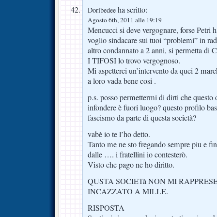
ha scritto:
Doribedee
Agosto 6th, 2011 alle 19:19
Mencucci si deve vergognare, forse Petri 
voglio sindacare sui tuoi “problemi” in ra
altro condannato a 2 anni, si permett
I TIFOSI lo trovo vergognoso.
Mi aspetterei un’intervento da quei 2 ma
a loro vada bene cosi .
p.s. posso permettermi di dirti che questo
infondere è fuori luogo? questo profilo bass
fascismo da parte di questa società?
vabè io te l’ho detto.
Tanto me ne sto fregando sempre piu e fi
dalle …. i fratellini io contesterò.
Visto che pago ne ho diritto.
QUSTA SOCIETà NON MI RAPPRES
INCAZZATO A MILLE.
RISPOSTA