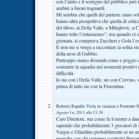
con l’aiuto e il sostegno del pubblico può 
ambire a buoni traguardi.
Mi sembra che quelli del parterre siano so
hanno altra prospettiva che quella di criticar
del tifoso, ai Della Valle, a Mihajlovic, a C
hanno tolto l’entusiasmo”, ma quando ci si
giornata, si comprava Zuccheri e Gola l’en
E non mi si venga a raccontare la solita s
della neve di Gubbio.
Purtroppo siamo diventati come e peggio de
sostenere la squadra nei momenti positivi 
difficoltà.
Io sto con i Della Valle, sto con Corvino,
prima di tutto sto con la Fiorentina.
ha
Roberto Rapallo Viola in vacanza a Pomonte
Agosto 1st, 2011 alle 21:39
Caro Direttore, ma come fa il mister a dar
sapendo che probabilmente 3 giocatori di
Vargas e Gilardino probabilmente se ne an
neanche con chi verranno sostituiti! Perso