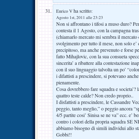
ha scritto:
Enrico V
Agosto 1st, 2011 alle 23:23
Non si affrontano i tifosi a muso duro? Pe
contesta il 1 Agosto, con la campagna tras
(chiamarlo mercato mi sembra il mercato d
svolgimento per tutto il mese, non solo e’
precipitoso, ma anche prevenuto e forse p
fatto Mihajlovic, con la sua consueta specc
sincerita’ a ribattere alla contestazione ina
con il suo linguaggio talvolta un po’ “color
i difattisti a prescindere, si potevano an
pienamente.
Cosa dovrebbero fare squadra e societa’? la
quattro teste calde? Non credo proprio..
I disfattisti a prescindere, le Cassandre Ved
peggio, tanto meglio,” o peggio ancora “s
4/5 partite cosi’ Sinisa se ne va” ecc. e’ be
contro i colori della propria squadra
abbiamo bisogno di simili individui allo st
Gobbi!!