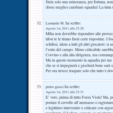
Siete solo una minoranza, per fortuna, non
(forse meglio) cambiare squadra! La tinta u
ha scritto:
Leonardo M.
Agosto 1st, 2011 alle 23:28
Miha non dovrebbe rispondere alle provoc
tifosi te le tirano fuori certe rispostine. I 
schifosi, idem a tutti gli altri giocatori: si
l’esito del campo. Meno criticabile sarebb
Corvino e alla alta dirigenza, ma comunq
Ma in questo momento la squadra per me h
che se si impegnerà e giocherà bene sarà s
Per ora invece traspare solo che tutto è do
ha scritto:
pietro grassi
Agosto 1st, 2011 alle 23:31
E’ vero, prima di tutto Forza Viola! Ma,
portare il cervello all’ammasso o ragionare
e legittimo intervenire e criticare con argo
ponderate. Ed allora, scusate, io mi ripeto: 