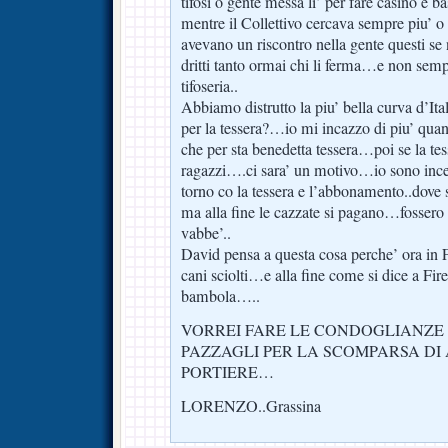
tifosi o gente messa li’ per fare casino e b
mentre il Collettivo cercava sempre piu’ o
avevano un riscontro nella gente questi se n
dritti tanto ormai chi li ferma…e non semp
tifoseria..
Abbiamo distrutto la piu’ bella curva d’Ital
per la tessera?…io mi incazzo di piu’ quan
che per sta benedetta tessera…poi se la te
ragazzi….ci sara’ un motivo…io sono inc
torno co la tessera e l’abbonamento..dove 
ma alla fine le cazzate si pagano…fossero
vabbe’..
David pensa a questa cosa perche’ ora in F
cani sciolti…e alla fine come si dice a Fir
bambola…..
VORREI FARE LE CONDOGLIANZE
PAZZAGLI PER LA SCOMPARSA D
PORTIERE…
LORENZO..Grassina