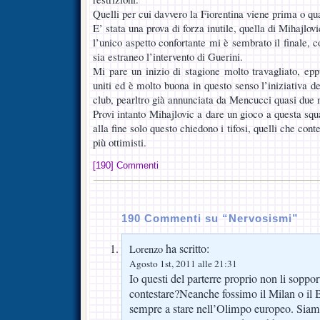
Quelli per cui davvero la Fiorentina viene prima o qua
E’ stata una prova di forza inutile, quella di Mihajlov
l’unico aspetto confortante mi è sembrato il finale, c
sia estraneo l’intervento di Guerini.
Mi pare un inizio di stagione molto travagliato, epp
uniti ed è molto buona in questo senso l’iniziativa de
club, pearltro già annunciata da Mencucci quasi due 
Provi intanto Mihajlovic a dare un gioco a questa sq
alla fine solo questo chiedono i tifosi, quelli che con
più ottimisti.
[190] Commenti
190 Commenti su “Nervosismi”
ha scritto:
Lorenzo
Agosto 1st, 2011 alle 21:31
Io questi del parterre proprio non li sopp
contestare?Neanche fossimo il Milan o il B
sempre a stare nell’Olimpo europeo. Sia