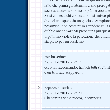
Unico dato certo e curioso in questa rivolu
fatto che prima gli isterismi erano prerogat
società, adesso sono molto più nervosetti e i
Se si contesta chi contesta non si finisce 
di quel che spero sia un glorioso campiona
pessimisti, non costa nulla attendere sulla 
dubbio anche voi? Mi preoccupa più questo
bigottismo viola e la percezione che chiu
sia preso per un blasfemo.
ha scritto:
luca
Agosto 1st, 2011 alle 22:18
ecco mi raccomando, tientieli tutti stretti s
e un te li fare scappare…
ha scritto:
Zaphodb
Agosto 1st, 2011 alle 22:20
Chi semina vento raccoglie tempesta…..