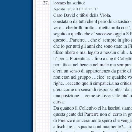
ha scritto:
lorenzo
Agosto 1st, 2011 alle 23:07
Caro David e tifosi della Viola,
constatato da tutti che il periodo calcistico
vero…che brilli molto…mettiamola cosi’, p
seguito a quello che e’ successo oggi a S.P
questo…Parterre….che e’ sempre in giro 
che io per tutti gli anni che sono stato in 
tifoso libero e mai legato a nessun club…
li’ per la Fiorentina… fino a che il Collett
per i tifosi nel bene e nel male ma sempre
c’era un senso di appartenenza da parte di 
non eran nel gruppo …cioe’ se qualche vol
righe…eccetto quelli simpatici..una critica
c’era come un senso di responsabilita’ da pa
una posizione….come se fosse stato piu’ o 
curva.
Da quando il Collettivo ci ha lasciati si
questa gente del Parterre non e’ certo in gr
di Firenze e sinceramente spero che veng
a fischiare la squadra continuamente?….