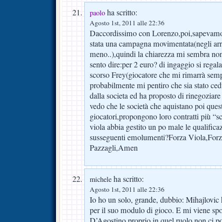
ha scritto:
paolo
Agosto 1st, 2011 alle 22:36
Daccordissimo con Lorenzo,poi,sapevamo
stata una campagna movimentata(negli arriv
meno..),quindi la chiarezza mi sembra non d
sento dire:per 2 euro? di ingaggio si regal
scorso Frey(giocatore che mi rimarrà semp
probabilmente mi pentiro che sia stato ce
dalla societa ed ha proposto di rinegoziare
vedo che le società che aquistano poi quest
giocatori,propongono loro contratti più “sc
viola abbia gestito un po male le qualific
susseguenti emolumenti?Forza Viola,Forza 
Pazzagli,Amen
ha scritto:
michele
Agosto 1st, 2011 alle 22:36
Io ho un solo, grande, dubbio: Mihajlovic h
per il suo modulo di gioco. E mi viene sp
D’Agostino proprio in quel ruolo non ci p