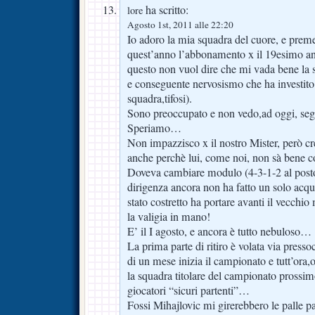
ha scritto:
lore
Agosto 1st, 2011 alle 22:20
Io adoro la mia squadra del cuore, e preme
quest’anno l’abbonamento x il 19esimo an
questo non vuol dire che mi vada bene la s
e conseguente nervosismo che ha investito 
squadra,tifosi).
Sono preoccupato e non vedo,ad oggi, segna
Speriamo…
Non impazzisco x il nostro Mister, però cr
anche perchè lui, come noi, non sà bene c
Doveva cambiare modulo (4-3-1-2 al posto
dirigenza ancora non ha fatto un solo acqui
stato costretto ha portare avanti il vecchi
la valigia in mano!
E’ il I agosto, e ancora è tutto nebuloso…
La prima parte di ritiro è volata via press
di un mese inizia il campionato e tutt’ora,
la squadra titolare del campionato prossi
giocatori “sicuri partenti”…
Fossi Mihajlovic mi girerebbero le palle 