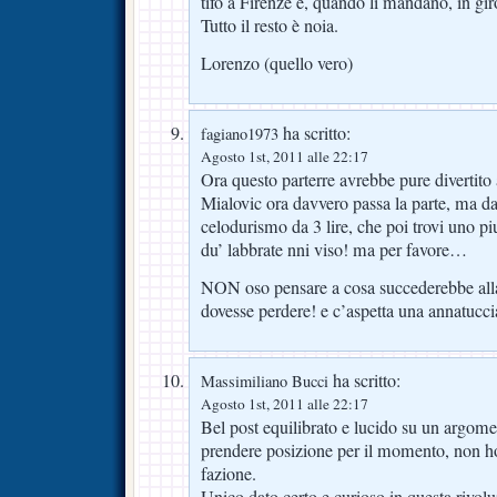
tifo a Firenze e, quando li mandano, in giro
Tutto il resto è noia.
Lorenzo (quello vero)
ha scritto:
fagiano1973
Agosto 1st, 2011 alle 22:17
Ora questo parterre avrebbe pure divert
Mialovic ora davvero passa la parte, ma da
celodurismo da 3 lire, che poi trovi uno pi
du’ labbrate nni viso! ma per favore…
NON oso pensare a cosa succederebbe alla t
dovesse perdere! e c’aspetta una annatuccia
ha scritto:
Massimiliano Bucci
Agosto 1st, 2011 alle 22:17
Bel post equilibrato e lucido su un argomen
prendere posizione per il momento, non ho 
fazione.