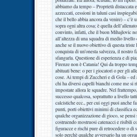
abbiamo da tempo – Proprietà distaccata e 
azzeccati, cessioni in taluni casi inspiegab
che il bello abbia ancora da venire) – c’è
sopra ogni altra cosa; è quella dell’allena
convinto, infatti, che il buon Mihajlovic 
all’altezza di una squadra di medio livello
anche se il nuovo obiettivo di questa triste
conquista di un’onesta salvezza, il nostro 
sfangarla. Questione di esperienza e di piaz
Firenze non è Catania! Qui da troppo tem
abituati bene: o per i giocatori o per gli al
cose. Ai tempi di Zuccheri e di Gola – ed 
chi ha diversi capelli bianchi come me si
impostate allora le squadre. Nel frattempo,
successo qualcosa, soprattutto a livello tat
calcistiche ecc., per cui oggi puoi anche 
punti, porti obiettivi minimi di classifica 
qualche organizzazione di gioco, se pensi 
costruendo mostruosi catenacci e risibili c
figuracce e rischi pure di retrocedere o di 
solo perchè qualche avversario ha un organ