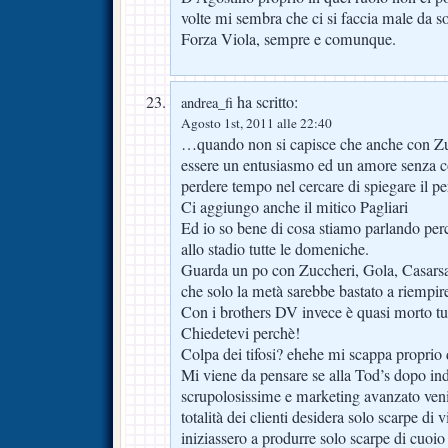
volte mi sembra che ci si faccia male da 
Forza Viola, sempre e comunque.
ha scritto:
andrea_fi
Agosto 1st, 2011 alle 22:40
…quando non si capisce che anche con Zu
essere un entusiasmo ed un amore senza con
perdere tempo nel cercare di spiegare il pe
Ci aggiungo anche il mitico Pagliari
Ed io so bene di cosa stiamo parlando per
allo stadio tutte le domeniche.
Guarda un po con Zuccheri, Gola, Casarsa,
che solo la metà sarebbe bastato a riempire g
Con i brothers DV invece è quasi morto tu
Chiedetevi perchè!
Colpa dei tifosi? ehehe mi scappa proprio d
Mi viene da pensare se alla Tod’s dopo in
scrupolosissime e marketing avanzato venis
totalità dei clienti desidera solo scarpe di 
iniziassero a produrre solo scarpe di cuoio 