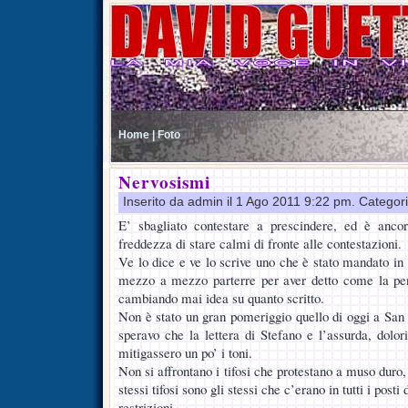
Home |
Foto
Nervosismi
Inserito da admin il 1 Ago 2011 9:22 pm. Categor
E’ sbagliato contestare a prescindere, ed è anco
freddezza di stare calmi di fronte alle contestazioni.
Ve lo dice e ve lo scrive uno che è stato mandato in
mezzo a mezzo parterre per aver detto come la pen
cambiando mai idea su quanto scritto.
Non è stato un gran pomeriggio quello di oggi a San P
speravo che la lettera di Stefano e l’assurda, dol
mitigassero un po’ i toni.
Non si affrontano i tifosi che protestano a muso duro,
stessi tifosi sono gli stessi che c’erano in tutti i post
restrizioni.