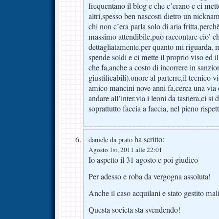
frequentano il blog e che c’erano e ci mett
altri,spesso ben nascosti dietro un nickna
chi non c’era parla solo di aria fritta,per
massimo attendibile,può raccontare cio’ c
dettagliatamente.per quanto mi riguarda, m
spende soldi e ci mette il proprio viso ed i
che fa,anche a costo di incorrere in sanzio
giustificabili).onore al parterre,il tecnico 
amico mancini nove anni fa,cerca una via 
andare all’inter.via i leoni da tastiera,ci s
soprattutto faccia a faccia, nel pieno rispet
ha scritto:
daniele da prato
Agosto 1st, 2011 alle 22:01
Io aspetto il 31 agosto e poi giudico
Per adesso e roba da vergogna assoluta!
Anche il caso acquilani e stato gestito mal
Questa societa sta svendendo!