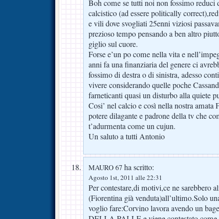
Boh come se tutti noi non fossimo reduci d
calcistico (ad essere politically correct),re
e vili dove svogliati 25enni viziosi passav
prezioso tempo pensando a ben altro piutto
giglio sul cuore.
Forse e’un po come nella vita e nell’impegn
anni fa una finanziaria del genere ci avreb
fossimo di destra o di sinistra, adesso con
vivere considerando quelle poche Cassandr
farneticanti quasi un disturbo alla quiete p
Cosi’ nel calcio e così nella nostra amata F
potere dilagante e padrone della tv che co
t’adurmenta come un cujun.
Un saluto a tutti Antonio
ha scritto:
MAURO 67
Agosto 1st, 2011 alle 22:31
Per contestare,di motivi,ce ne sarebbero 
(Fiorentina già venduta)all’ultimo.Solo u
voglio fare:Corvino lavora avendo un bage
DELLA PALLE e viene contestato come fo