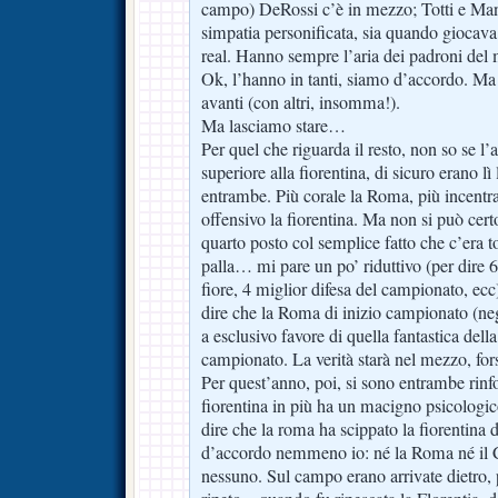
campo) DeRossi c’è in mezzo; Totti e Man
simpatia personificata, sia quando giocava 
real. Hanno sempre l’aria dei padroni del m
Ok, l’hanno in tanti, siamo d’accordo. Ma
avanti (con altri, insomma!).
Ma lasciamo stare…
Per quel che riguarda il resto, non so se l
superiore alla fiorentina, di sicuro erano lì
entrambe. Più corale la Roma, più incentra
offensivo la fiorentina. Ma non si può cert
quarto posto col semplice fatto che c’era 
palla… mi pare un po’ riduttivo (per dire 
fiore, 4 miglior difesa del campionato, ecc
dire che la Roma di inizio campionato (neg
a esclusivo favore di quella fantastica dell
campionato. La verità starà nel mezzo, for
Per quest’anno, poi, si sono entrambe rinf
fiorentina in più ha un macigno psicologic
dire che la roma ha scippato la fiorentina
d’accordo nemmeno io: né la Roma né il 
nessuno. Sul campo erano arrivate dietro,