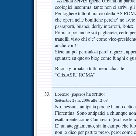
“Azienda Servizi Igiene Urbana),in parole 
ecologici insomma, tanto non ci arrivi, gli
Per togliere tutto il marcio della AS ROM
che opera nelle bonifiche perche’ ne avet
passaporti, bilanci, derby interrotti, Rolex.
Prima o poi anche voi pagherete, certo per
tranqilli visto chi c’e’ come vice-presiden
anche voi!!!
Siete un po’ permalosi pero’ ragazzi, app
spuntate su questo blog come funghi e guai
Buona giornata a tutti meno cha a te
“Cris.ASIU ROMA”
ha scritto:
Lorenzo (papero)
Settembre 28th, 2006 alle 12:08
No, nessuna antipatia perché hanno detto o
Fiorentina. Sono antipatici a chiunque non
esattamente come Cannavaro (escluse le r
E’ un atteggiamento, sia in campo che fuo
non lo dico per partito preso, però: come c