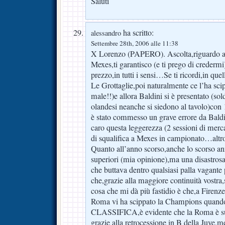
Saluti
ha scritto:
alessandro
Settembre 28th, 2006 alle 11:38
X Lorenzo (PAPERO). Ascolta,riguardo agl
Mexes,ti garantisco (e ti prego di credermi
prezzo,in tutti i sensi…Se ti ricordi,in que
Le Grottaglie,poi naturalmente ce l’ha s
male!!)e allora Baldini si è presentato (sold
olandesi neanche si siedono al tavolo)con
è stato commesso un grave errore da Bald
caro questa leggerezza (2 sessioni di merc
di squalifica a Mexes in campionato…altr
Quanto all’anno scorso,anche lo scorso an
superiori (mia opinione),ma una disastrosa
che buttava dentro qualsiasi palla vagante 
che,grazie alla maggiore continuità vostra,s
cosa che mi dà più fastidio è che,a Firenze
Roma vi ha scippato la Champions q
CLASSIFICA,è evidente che la Roma è s
grazie alla retrocessione in B della Juve,me