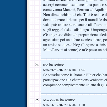
accorgi nemmeno se manca una punta o se
come vanno Mancini, Perrotta ed Aquilani 
Non dimentichiamoci che Totti è reduce da
dovuto forzare il rientro per il mondiale (be
volta può andare storto anche alla Roma m
se gli regge il fisico, alla lunga si impon
c’è un grosso difetto di preparazione atletic
agonistica; poi un difetto tecnico dietro, p
un amico su questo blog (Jorgense a sinist
Mutu/Pazzini al centro) e m’è preso un b
ha scritto:
bob
Settembre 28th, 2006 alle 11:04
Se squadre come la Roma e l’Inter che han
partecipazione alla champions venissero el
compirebbe semplicemente un atto di giust
ha scritto:
MaxVinella
Settembre 28th, 2006 alle 11:10