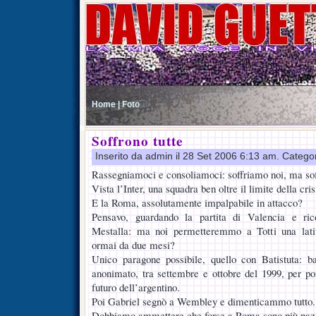
Home |
Foto
Soffrono tutte
Inserito da admin il 28 Set 2006 6:13 am. Catego
Rassegniamoci e consoliamoci: soffriamo noi, ma soff
Vista l’Inter, una squadra ben oltre il limite della cris
E la Roma, assolutamente impalpabile in attacco?
Pensavo, guardando la partita di Valencia e ric
Mestalla: ma noi permetteremmo a Totti una lati
ormai da due mesi?
Unico paragone possibile, quello con Batistuta: 
anonimato, tra settembre e ottobre del 1999, per p
futuro dell’argentino.
Poi Gabriel segnò a Wembley e dimenticammo tutto.
Dobbiamo ammettere che forse a Roma sono più pazie