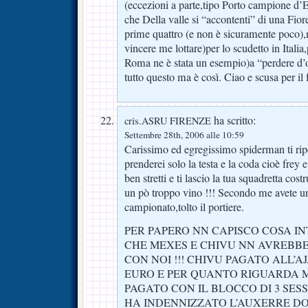
(eccezioni a parte,tipo Porto campione d’E
che Della valle si “accontenti” di una Fiore
prime quattro (e non è sicuramente poco),
vincere me lottare)per lo scudetto in Italia,
Roma ne è stata un esempio)a “perdere d’oc
tutto questo ma è così. Ciao e scusa per i
ha scritto:
cris.ASRU FIRENZE
Settembre 28th, 2006 alle 10:59
Carissimo ed egregissimo spiderman ti ripe
prenderei solo la testa e la coda cioè frey 
ben stretti e ti lascio la tua squadretta cos
un pò troppo vino !!! Secondo me avete un
campionato,tolto il portiere.
PER PAPERO NN CAPISCO COSA I
CHE MEXES E CHIVU NN AVREBB
CON NOI !!! CHIVU PAGATO ALL’AJ
EURO E PER QUANTO RIGUARDA 
PAGATO CON IL BLOCCO DI 3 SESS
HA INDENNIZZATO L’AUXERRE DO