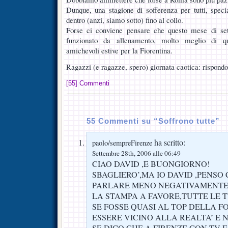
Dunque, una stagione di sofferenza per tutti, spec
dentro (anzi, siamo sotto) fino al collo.
Forse ci conviene pensare che questo mese di set
funzionato da allenamento, molto meglio di qu
amichevoli estive per la Fiorentina.
Ragazzi (e ragazze, spero) giornata caotica: rispondo 
[55] Commenti
55 Commenti su “Soffrono tutte”
ha scritto:
paolo/sempreFirenze
Settembre 28th, 2006 alle 06:49
CIAO DAVID ,E BUONGIORNO!
SBAGLIERO’,MA IO DAVID ,PENSO 
PARLARE MENO NEGATIVAMENTE 
LA STAMPA A FAVORE,TUTTE LE 
SE FOSSE QUASI AL TOP DELLA 
ESSERE VICINO ALLA REALTA’ E
SE DICO CHE A FIRENZE CON TV 