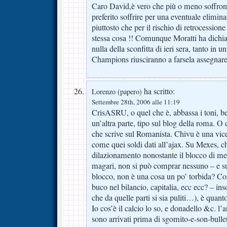
Caro David,è vero che più o meno soffrono
preferito soffrire per una eventuale elimi
piuttosto che per il rischio di retrocession
stessa cosa !! Comunque Moratti ha dichia
nulla della sconfitta di ieri sera, tanto in u
Champions riusciranno a farsela assegnare 
ha scritto:
Lorenzo (papero)
Settembre 28th, 2006 alle 11:19
CrisASRU, o quel che è, abbassa i toni, bel
un’altra parte, tipo sul blog della roma. O
che scrive sul Romanista. Chivu è una vice
come quei soldi dati all’ajax. Su Mexes, che
dilazionamento nonostante il blocco di mer
magari, non si può comprar nessuno – e sul
blocco, non è una cosa un po’ torbida? Come
buco nel bilancio, capitalia, ecc ecc? – i
che da quelle parti si sia puliti…), è quan
Io cos’è il calcio lo so, e donadello &c
sono arrivati prima di sgomito-e-son-bullet