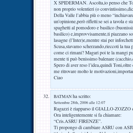
X SPIDERMAN. Ascolta,io penso che Toni
non proprio volentieri (o convintissimo,d
Della Valle l’abbia più o meno “inchiavar
un’opinione,però rifletti:se sei a tavola e s
spaghetti al pomodoro e basilico (buoni
basilico) e,improvvisamente,ti piazzano so
lasagne (l’Inter)e,mentre stai per inforchet
Scusa,stavamo scherzando,rieccoti la tua
come ci rimani? Magari poi te la mangi pur
mente ti può benissimo balenare (cacchio,
Spero di aver reso l’idea,quindi Toni,oltr
me ritrovare molto le motivazioni,importan
Ciao
ha scritto:
BATMAN
Settembre 28th, 2006 alle 12:07
Ragazzi è riapparso il GIALLO-ZOZZO
Ora inteligentemente si fa chiamare:
“Cris.ASRU FIRENZE”.
Ti propongo di cambiare ASRU con ASIU 