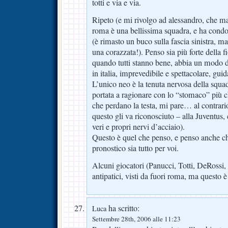
totti e via e via.
Ripeto (e mi rivolgo ad alessandro, che mag
roma è una bellissima squadra, e ha condo
(è rimasto un buco sulla fascia sinistra, 
una corazzata!). Penso sia più forte della f
quando tutti stanno bene, abbia un modo 
in italia, imprevedibile e spettacolare, gui
L’unico neo è la tenuta nervosa della squa
portata a ragionare con lo “stomaco” più ch
che perdano la testa, mi pare… al contrari
questo gli va riconosciuto – alla Juventus
veri e propri nervi d’acciaio).
Questo è quel che penso, e penso anche ch
pronostico sia tutto per voi.
Alcuni giocatori (Panucci, Totti, DeRossi,
antipatici, visti da fuori roma, ma questo è
ha scritto:
Luca
Settembre 28th, 2006 alle 11:23