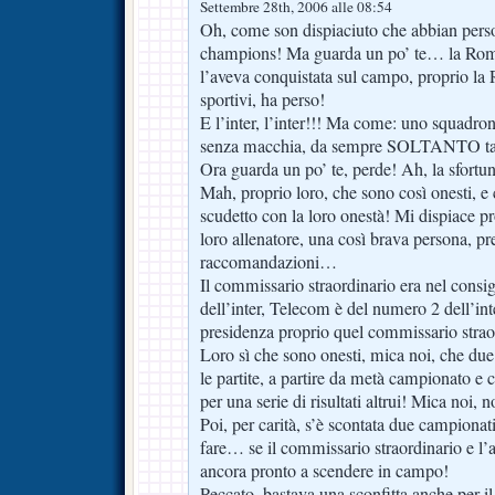
Settembre 28th, 2006 alle 08:54
Oh, come son dispiaciuto che abbian perso
champions! Ma guarda un po’ te… la Rom
l’aveva conquistata sul campo, proprio la R
sportivi, ha perso!
E l’inter, l’inter!!! Ma come: uno squadrone
senza macchia, da sempre SOLTANTO tar
Ora guarda un po’ te, perde! Ah, la sfortuna
Mah, proprio loro, che sono così onesti, e
scudetto con la loro onestà! Mi dispiace pr
loro allenatore, una così brava persona,
raccomandazioni…
Il commissario straordinario era nel consi
dell’inter, Telecom è del numero 2 dell’int
presidenza proprio quel commissario strao
Loro sì che sono onesti, mica noi, che due
le partite, a partire da metà campionato e c
per una serie di risultati altrui! Mica noi,
Poi, per carità, s’è scontata due campionat
fare… se il commissario straordinario e l
ancora pronto a scendere in campo!
Peccato, bastava una sconfitta anche per i