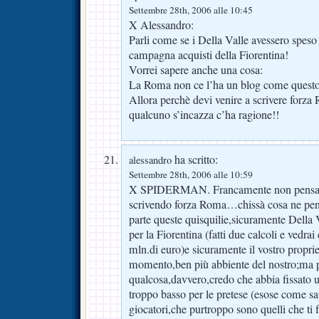
Settembre 28th, 2006 alle 10:45
X Alessandro:
Parli come se i Della Valle avessero speso 
campagna acquisti della Fiorentina!
Vorrei sapere anche una cosa:
La Roma non ce l’ha un blog come quest
Allora perchè devi venire a scrivere forz
qualcuno s’incazza c’ha ragione!!
ha scritto:
alessandro
Settembre 28th, 2006 alle 10:59
X SPIDERMAN. Francamente non pensavo
scrivendo forza Roma…chissà cosa ne pen
parte queste quisquilie,sicuramente Della 
per la Fiorentina (fatti due calcoli e vedrai
mln.di euro)e sicuramente il vostro proprie
momento,ben più abbiente del nostro;ma p
qualcosa,davvero,credo che abbia fissato u
troppo basso per le pretese (esose come sa
giocatori,che purtroppo sono quelli che ti 