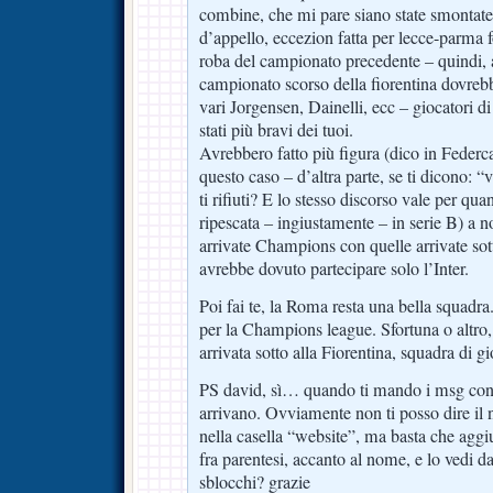
combine, che mi pare siano state smontate,
d’appello, eccezion fatta per lecce-parma 
roba del campionato precedente – quindi, a
campionato scorso della fiorentina dovrebbe
vari Jorgensen, Dainelli, ecc – giocatori d
stati più bravi dei tuoi.
Avrebbero fatto più figura (dico in Federca
questo caso – d’altra parte, se ti dicono: “
ti rifiuti? E lo stesso discorso vale per qua
ripescata – ingiustamente – in serie B) a n
arrivate Champions con quelle arrivate so
avrebbe dovuto partecipare solo l’Inter.
Poi fai te, la Roma resta una bella squadra
per la Champions league. Sfortuna o altro,
arrivata sotto alla Fiorentina, squadra di g
PS david, sì… quando ti mando i msg con l
arrivano. Ovviamente non ti posso dire il 
nella casella “website”, ma basta che aggi
fra parentesi, accanto al nome, e lo vedi d
sblocchi? grazie