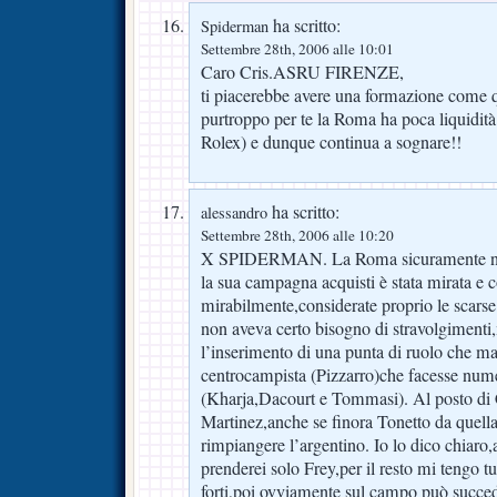
ha scritto:
Spiderman
Settembre 28th, 2006 alle 10:01
Caro Cris.ASRU FIRENZE,
ti piacerebbe avere una formazione come qu
purtroppo per te la Roma ha poca liquidit
Rolex) e dunque continua a sognare!!
ha scritto:
alessandro
Settembre 28th, 2006 alle 10:20
X SPIDERMAN. La Roma sicuramente non
la sua campagna acquisti è stata mirata e 
mirabilmente,considerate proprio le scarse
non aveva certo bisogno di stravolgimenti,
l’inserimento di una punta di ruolo che m
centrocampista (Pizzarro)che facesse nume
(Kharja,Dacourt e Tommasi). Al posto di C
Martinez,anche se finora Tonetto da quella 
rimpiangere l’argentino. Io lo dico chiaro,a
prenderei solo Frey,per il resto mi tengo t
forti,poi ovviamente sul campo può succe