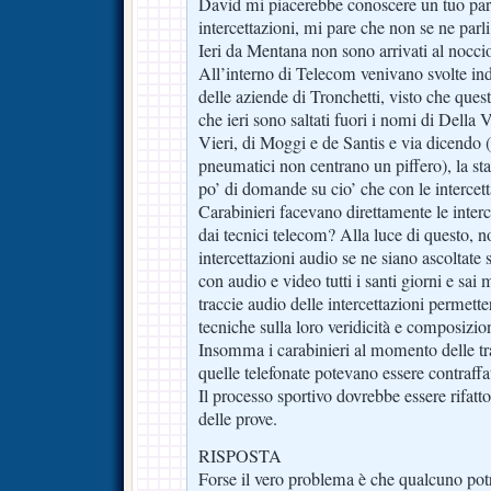
David mi piacerebbe conoscere un tuo pare
intercettazioni, mi pare che non se ne parl
Ieri da Mentana non sono arrivati al nocci
All’interno di Telecom venivano svolte ind
delle aziende di Tronchetti, visto che quest
che ieri sono saltati fuori i nomi di Della 
Vieri, di Moggi e de Santis e via dicendo 
pneumatici non centrano un piffero), la s
po’ di domande su cio’ che con le intercet
Carabinieri facevano direttamente le interc
dai tecnici telecom? Alla luce di questo, n
intercettazioni audio se ne siano ascoltate 
con audio e video tutti i santi giorni e sai
traccie audio delle intercettazioni permette
tecniche sulla loro veridicità e composizio
Insomma i carabinieri al momento delle tr
quelle telefonate potevano essere contraffat
Il processo sportivo dovrebbe essere rifatt
delle prove.
RISPOSTA
Forse il vero problema è che qualcuno potr