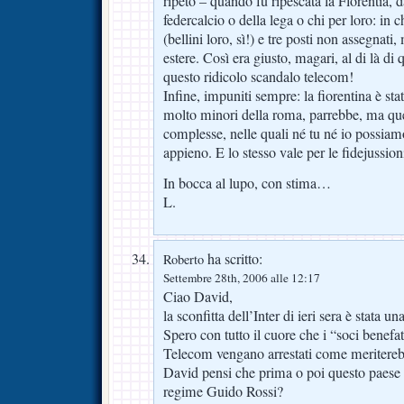
ripeto – quando fu ripescata la Florentia, d
federcalcio o della lega o chi per loro: in 
(bellini loro, sì!) e tre posti non assegnati
estere. Così era giusto, magari, al di là di 
questo ridicolo scandalo telecom!
Infine, impuniti sempre: la fiorentina è stata
molto minori della roma, parrebbe, ma ques
complesse, nelle quali né tu né io possiam
appieno. E lo stesso vale per le fidejussion
In bocca al lupo, con stima…
L.
ha scritto:
Roberto
Settembre 28th, 2006 alle 12:17
Ciao David,
la sconfitta dell’Inter di ieri sera è stata
Spero con tutto il cuore che i “soci benefat
Telecom vengano arrestati come meritereb
David pensi che prima o poi questo paese la
regime Guido Rossi?