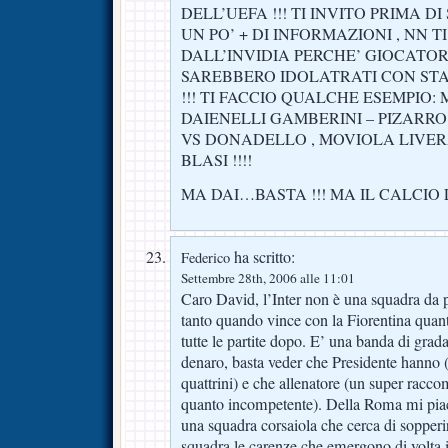
DELL’UEFA !!! TI INVITO PRIMA D
UN PO’ + DI INFORMAZIONI , NN 
DALL’INVIDIA PERCHE’ GIOCATOR
SAREBBERO IDOLATRATI CON STA
!!! TI FACCIO QUALCHE ESEMPIO:
DAIENELLI GAMBERINI – PIZARR
VS DONADELLO , MOVIOLA LIVER
BLASI !!!!
MA DAI…BASTA !!! MA IL CALCIO L
ha scritto:
Federico
Settembre 28th, 2006 alle 11:01
Caro David, l’Inter non è una squadra da p
tanto quando vince con la Fiorentina quan
tutte le partite dopo. E’ una banda di grada
denaro, basta veder che Presidente hanno (t
quattrini) e che allenatore (un super racc
quanto incompetente). Della Roma mi piac
una squadra corsaiola che cerca di sopper
squadra le carenze che emergono di volta i