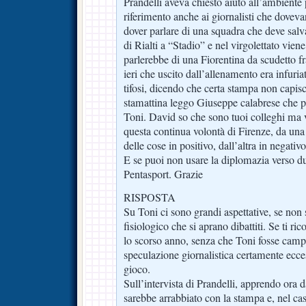
Prandelli aveva chiesto aiuto all’ambiente 
riferimento anche ai giornalisti che doveva
dover parlare di una squadra che deve salva
di Rialti a “Stadio” e nel virgolettato vien
parlerebbe di una Fiorentina da scudetto fr
ieri che uscito dall’allenamento era infuri
tifosi, dicendo che certa stampa non capisc
stamattina leggo Giuseppe calabrese che par
Toni. David so che sono tuoi colleghi ma
questa continua volontà di Firenze, da una 
delle cose in positivo, dall’altra in negativo
E se puoi non usare la diplomazia verso du
Pentasport. Grazie
RISPOSTA
Su Toni ci sono grandi aspettative, se non s
fisiologico che si aprano dibattiti. Se ti ri
lo scorso anno, senza che Toni fosse cam
speculazione giornalistica certamente ecce
gioco.
Sull’intervista di Prandelli, apprendo ora da
sarebbe arrabbiato con la stampa e, nel cas