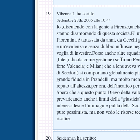
ha scritto:
Vibenna L
Settembre 28th, 2006 alle 10:44
Io ,discutendo con la gente a Firenze,anche
stanno disamorando di questa società.E’ u
Fiorentina é tartassata da anni, da Cecchi 
é un’evidenza e senza dubbio influisce ne
voglia di investire.Forse anche altre squadr
,Inter,ridicola come gestione) soffrono.P
forte Valencia) e Milan( che a lens aveva 
di Seedorf) si comportano globalmente,pi
grande fiducia in Prandelli, ma molto me
reputo all’altezza,per ora, dell’incarico per
Spero che a questo punto Diego della valle
prevaricando anche i limiti della “giustizia
interessi lesi e l’immagine pulita della So
pure pessimista, ma non vedo le risorse te
risalire.
ha scritto:
Spiderman