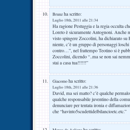
ha scritto:
Brunz
Luglio 18th, 2011 alle 21:34
Ha ragione Pestuggia e la regia occulta che
Loreto è sicuramente Antognoni. Anche 
visto spingere Zoccolini, ha dichiarato su
niente, c’è un gruppo di personaggi loschi
contro…”, nel frattempo Teotino si è pubb
Zoccolini, dicendo “..ma se non sai nemme
stai a casa tua!!!!!!”
ha scritto:
Giacomo
Luglio 18th, 2011 alle 21:36
David, ma sei matto? c’è qualche permaloso
qualche responsabile juventino della comu
denunciare per tentata ironia e diffamazion
che “havinto5scudettidelbilancioetc.etc.”
ha scritto:
Marco da Agliana