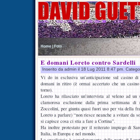
Home |
Foto
E domani Loreto contro Sardelli
Inserito da admin il 18 Lug 2011 8:47 pm. Catego
Vi do in esclusiva un’anticipazione sul casino d
domani in ritiro (è ormai accertato che un casino 
torno).
Loreto ha rilasciato un’intervista al veleno ad un 
clamorosa esclusione dalla prima settimana di r
Zoccolini, per giunta quasi fuori uso per via della fr
Loreto a parlare) “non riesce neanche a svitare da sol
si capisce cosa ci stia a fare a Cortina”.
Ha inoltre protestato per il reiterato impiego di Sard
Italia, in Europa e nel mondo.
Lo spogliatoio è completamente dalla parte di Lore