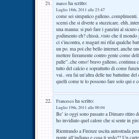
ha scritto:
marco
Luglio 18th, 2011 alle 23:47
come sei simpatico galleno..complimenti.
scemi che si diverte a stuzzicare. ehh..inte
una manna: si può fare i ganzini al sicuro d
godimento eh? chissà..visto che il mondo 
ci s’incontra, e magari mi rifai qualche battu
un po. ma poi che bello internet..anche u
mettere fieramente contro gente come della
palle”..che omo! bravo galleno, continua c
tutto del calcio e soprattutto di come funzi
vai.. ora fai un’altra delle tue battutine de
quelli come te lo possono fare solo qui e c
ha scritto:
Francesco
Luglio 19th, 2011 alle 00:04
Be’ io oggi sono passato a Dimaro ritiro d
ho invidiato quel calore che si sente in giro
Rientrando a Firenze uscita autostrada per
ponte all’indiano e cosa ti vedo?? Un car