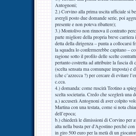
Antognoni;
2.) Corvino alla prima uscita ufficiale si b
avergli posto due domande serie, poi aggre
presente e non poteva ribattere);
3.) Montolivo non rinnova il contratto perc
parte migliore della propria breve carriera
detta della dirigenza – punta a collocarsi fr
la squadra lo confermerebbe capitano – co
ragione sotto il profilo delle scelte contratt
pertanto costretta ad attribuire la fascia d
(scelta sensata ma comunque imposta) e di
(che c’azzecca ?) per cercare di evitare l’
c.cca.
4.) domanda: come ruscirà Teotino a spie
scelta societaria. Credo che sceglerà una d
a.) accuserà Antognoni di aver colpito vol
Martina con una testata, come si nota chi
dell’epoca;
b.) chiederà le dimissioni di Corvino per 
alta nella busta per d’Agostino perché con l
in giro 500 euro per la metà di un giocator