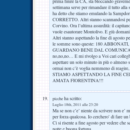
prima finire la CA, sta bloccando graveme
settimana serve per rimandare il tutto alla
ha detto che stiamo emulando la Sampdori
CORRETTO. Altri stanno scannandosi per
Corvino. Ora l’ultima assurdità: il capitano
vuole esautorare Montolivo. E giù domani 
Altri stanno aspettando la fine di agosto p
le somme sono queste: 180 ABBONAT
GUARDANO BENE DAL COMUNICARLO
no,no,no… E mi rivolgo a Voi cari collegh
aspettare un solo minuto in più o almeno s
ormai non c’è voglia nemmeno di reagire, 
STIAMO ASPETTANDO LA FINE C
AMATA FIORENTINA!!!
ha scritto:
picche
Luglio 18th, 2011 alle 23:20
Ma se non c’e’ niente da scrivere non e’ m
per forza qualcosa. Io cerchero’ di fare un
Ci si risente a fine agosto per vedere che
notte e buona fortuna.