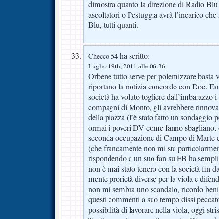
dimostra quanto la direzione di Radio Blu 
ascoltatori o Pestuggia avrà l’incarico che
Blu, tutti quanti.
ha scritto:
Checco 54
Luglio 19th, 2011 alle 06:36
Orbene tutto serve per polemizzare basta 
riportano la notizia concordo con Doc. Fa
società ha voluto togliere dall’imbarazzo i
compagni di Monto, gli avrebbere rinnovato
della piazza (l’è stato fatto un sondaggio pe
ormai i poveri DV come fanno sbagliano, 
seconda occupazione di Campo di Marte e
(che francamente non mi sta particolarme
rispondendo a un suo fan su FB ha sempl
non è mai stato tenero con la società fin da
mente prorietà diverse per la viola e difen
non mi sembra uno scandalo, ricordo ben
questi commenti a suo tempo dissi peccato
possibilità di lavorare nella viola, oggi stri