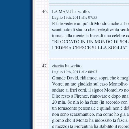
ha scritto:
LA MANU
Luglio 19th, 2011 alle 07:55
E fate vedere un po’ di Mondo anche a Lor
scantinato di studio che avete,diventa ve
tornata alla mente la frase di una celebre 
“BLOCCATO IN UN MONDO DI SO
L’EDERA CRESCE SULLA SOGLIA
ha scritto:
claudio
Luglio 19th, 2011 alle 08:07
Grande David, ridiamoci sopra che è megl
Vorrei un tuo giudizio sul caso Montolivo 
andare ai ferri corti, il signor Montolivo
Dire resto a Firenze, rinnovare e dopo una
20 mln. Se nln lo ha fatto (in accordo con 
un tornaconto personale e quindi non è dif
non sono scaramantico, ma come ho già av
giorno che il Monto ha indossato la fascia
e mezzo) la Fiorentina ha stabilito il recor