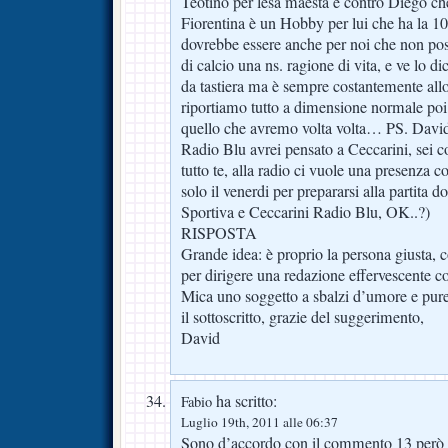
Teotino per lesa maestà e contro Diego ch
Fiorentina è un Hobby per lui che ha la 
dovrebbe essere anche per noi che non po
di calcio una ns. ragione di vita, e ve lo d
da tastiera ma è sempre costantemente allo 
riportiamo tutto a dimensione normale po
quello che avremo volta volta… PS. David 
Radio Blu avrei pensato a Ceccarini, sei c
tutto te, alla radio ci vuole una presenza c
solo il venerdi per prepararsi alla partita 
Sportiva e Ceccarini Radio Blu, OK..?)
RISPOSTA
Grande idea: è proprio la persona giusta, c
per dirigere una redazione effervescente c
Mica uno soggetto a sbalzi d’umore e pure
il sottoscritto, grazie del suggerimento,
David
ha scritto:
Fabio
Luglio 19th, 2011 alle 06:37
Sono d’accordo con il commento 13 però