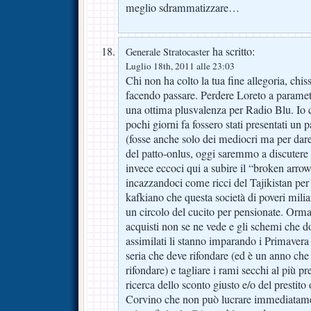
meglio sdrammatizzare…
ha scritto:
Generale Stratocaster
Luglio 18th, 2011 alle 23:03
Chi non ha colto la tua fine allegoria, chiss
facendo passare. Perdere Loreto a parame
una ottima plusvalenza per Radio Blu. Io c
pochi giorni fa fossero stati presentati un 
(fosse anche solo dei mediocri ma per dare 
del patto-onlus, oggi saremmo a discutere
invece eccoci qui a subire il “broken arrow
incazzandoci come ricci del Tajikistan per s
kafkiano che questa società di poveri mil
un circolo del cucito per pensionate. Orma
acquisti non se ne vede e gli schemi che d
assimilati li stanno imparando i Primavera
seria che deve rifondare (ed è un anno ch
rifondare) e tagliare i rami secchi al più pr
ricerca dello sconto giusto e/o del prestito
Corvino che non può lucrare immediatam