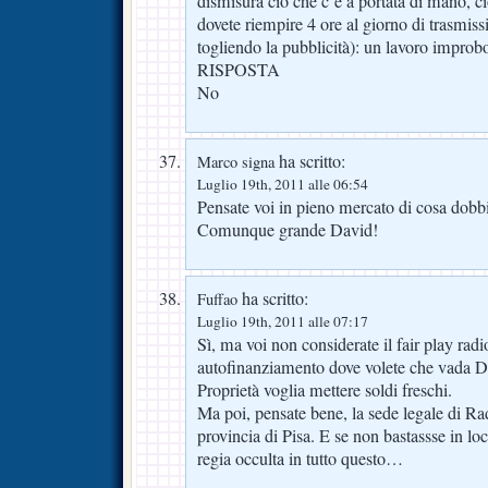
dismisura ciò che c’è a portata di mano, c
dovete riempire 4 ore al giorno di trasmis
togliendo la pubblicità): un lavoro improb
RISPOSTA
No
ha scritto:
Marco signa
Luglio 19th, 2011 alle 06:54
Pensate voi in pieno mercato di cosa d
Comunque grande David!
ha scritto:
Fuffao
Luglio 19th, 2011 alle 07:17
Sì, ma voi non considerate il fair play rad
autofinanziamento dove volete che vada D
Proprietà voglia mettere soldi freschi.
Ma poi, pensate bene, la sede legale di Ra
provincia di Pisa. E se non bastassse in l
regia occulta in tutto questo…