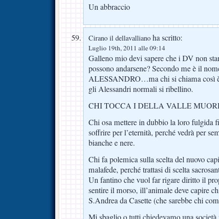
Un abbraccio
ha scritto:
Cirano il dellavalliano
Luglio 19th, 2011 alle 09:14
Galleno mio devi sapere che i DV non sta
possono andarsene? Secondo me è il nom
ALESSANDRO…ma chi si chiama così è s
gli Alessandri normali si ribellino.
CHI TOCCA I DELLA VALLE MUORE
Chi osa mettere in dubbio la loro fulgida f
soffrire per l’eternità, perché vedrà per se
bianche e nere.
Chi fa polemica sulla scelta del nuovo cap
malafede, perché trattasi di scelta sacrosan
Un fantino che vuol far rigare diritto il pro
sentire il morso, ill’animale deve capire c
S.Andrea da Casette (che sarebbe chi com
Mi sbaglio o tutti chiedevamo una società