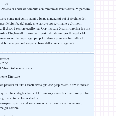
le 07:25
Grassina ci andai da bambino con mio zio di Pontassieve, vi penserò
pere come mai tutti i nomi a lungo annunciati poi si rivelano dei
 quel Mulumbu del quale si è parlato per settimane e ultimo il
, il disoc è sempre quello, per Corvino vale 5 poi si trascina la cosa
arriva l’inglese di turno e ce lo porta via almeno per il doppio. Ma
ere o sono solo depistaggi per poi andare a prendere in sordina i
 dobbiamo poi puntare per il bene della nostra stagione?
critto:
le 07:30
i Vinsanto buono ci sarà?
mente Direttore
le paralisi su tutti i fronti desta qualche perplessità, oltre la fiducia.
cquisto fuori dagli schemi del bilancio, ci vorrebbe qualcosa per far
n giovane (ne abbiamo tanti)
nzio quasi spettrale, dove nessuno parla, dove niente si muove,
ome gli zombie.