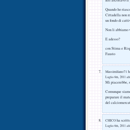
Ieri ascoltavo il
Quando ho riasco
Cittadella non m
un fondo di catti
Non li abbiamo v
E adesso?
con Stima e Ris
Fausto
ha
Massimiliano71
Luglio 6th, 2011 al
Mi piacerebbe, s
Comunque siamo a
preparare il mat
del calciomerca
ha scritt
CHICO
Luglio 6th, 2011 al