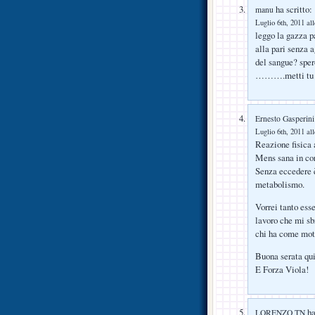
ha scritto:
manu
Luglio 6th, 2011 al
leggo la gazza p
alla pari senza a
del sangue? sper
……….metti tu l
Ernesto Gasperini
Luglio 6th, 2011 al
Reazione fisica 
Mens sana in co
Senza eccedere è
metabolismo.
Vorrei tanto esse
lavoro che mi sb
chi ha come mo
Buona serata qui
E Forza Viola!
ha
LORENZO TN