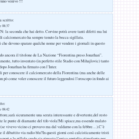
enno venivo !!!
 scritto:
le 08:37
a seconda che hai detto. Corvino potrà avere tanti difetti ma lui
di calciomercato ha sempre tenuto la bocca sigillata.
ti che devono sparare qualche nome per vendere i giornali in questo
do ancora il titolone de La Nazione “Fiorentina preso Jonathan”.
amente, tutto inventato (in perfetto stile Stadio con Mihajlovic) tanto
dopo Jonathan ha firmato con l’Inter.
li per conoscere il calciomercato della Fiorentina (ma anche delle
 un pò come voler conoscere il futuro leggendosi l’oroscopo in fondo ai
tto:
le 08:42
ttore,sarà sicuramente una serata interessante e divertente,del resto
tte le punte di diamante del tifo viola!Mi spiace,ma essendo malato
i(se vivevo vicino ci provavo ma dal valdarno con la febbre…).C’è
 il dibattito via radio blu?In questi giorni così calcisticamente tristi
asport e le pillole credo sia rimasto l’unico appiglio stimolante per