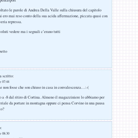
 pentasport
ltato le parole di Andrea Della Valle sulla chiusura del capitolo
i ero mai reso conto della sua acida affermazione, piccata quasi con
veria repressa.
oluti vedere ma i segnali c’erano tutti
petto
 scritto:
le 07:44
e non fosse che son chiuso in casa in convalescenza…:-(
 -8 dal ritiro di Cortina. Almeno il magazziniere lo abbiamo per
eriale da portare in montagna oppure ci pensa Corvino in una pausa
to?
o:
le 08:30