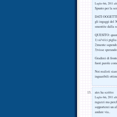
Luglio 6th, 2011 al
Spunto per la se
DATI OGGETTIVI:
gli ingaggi del 
smentite dalla s
QUESITO: quando
1) si/vi/ci pigli
2)mente sapendo
3)visse sperand
Gradirei di fro
fuori parole co
Noi realisti sia
inguaribili otti
ha scritto:
alex
Luglio 6th, 2011 al
ragazzi ma perch
sopporterei un al
andare via..