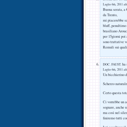
Luglio 6th, 2011 al
Buona serata, a 
da Trento,
mi piacerebbe sa
bluff, penultimo
brasiliano Arouca
per 15giorni poi 
sono trattative v
Remuli sui quali
ha s
DOC. FAUST.
Luglio 6th, 2011 al
Un bicchierino d
Scherzo natural
Certo questa tota
Ci vorrebbe un a
sognare, anche u
ma così nel sile
finiremo tutti c