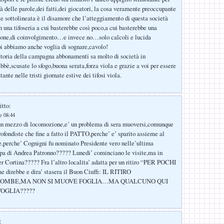
là delle parole,dei fatti,dei giocatori, la cosa veramente preoccupante
lte sottolineata è il disamore che l’atteggiamento di questa società
n una tifoseria a cui basterebbe così poco,a cui basterebbe una
sione,di coinvolgimento…e invece no…solo calcoli e lucida
i abbiamo anche voglia di sognare,cavolo!
storia della campagna abbonamenti sa molto di società in
è,scusate lo sfogo,buona serata,forza viola e grazie a voi per essere
ante nelle tristi giornate estive dei tifosi viola.
itto:
le 08:44
un mezzo di locomozione,e’ un problema di sera muoversi,comunque
rofondiste che fine a fatto il PATTO,perche’ e’ sparito assieme al
e,perche’ Cognigni fu nominato Presidente vero nelle’ultima
pa di Andrea Patronno????? Lunedi’ cominciano le visite,ma in
er Cortina????? Fra l’altro localita’ adatta per un ritiro “PER POCHI
irebbe e dira’ stasera il Buon Ciuffi: IL RITIRO
COMBE,MA NON SI MUOVE FOGLIA…MA QUALCUNO QUI
OGLIA?????
: