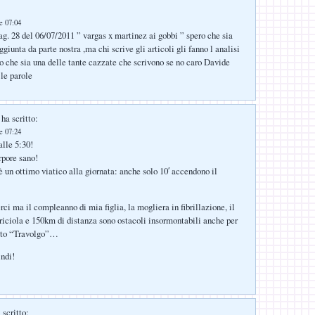
le 07:04
ag. 28 del 06/07/2011 ” vargas x martinez ai gobbi ” spero che sia
ggiunta da parte nostra ,ma chi scrive gli articoli gli fanno l analisi
o che sia una delle tante cazzate che scrivono se no caro Davide
e parole
ha scritto:
le 07:24
alle 5:30!
rpore sano!
 un ottimo viatico alla giornata: anche solo 10′ accendono il
rci ma il compleanno di mia figlia, la mogliera in fibrillazione, il
riciola e 150km di distanza sono ostacoli insormontabili anche per
tto “Travolgo”…
ndi!
 scritto: