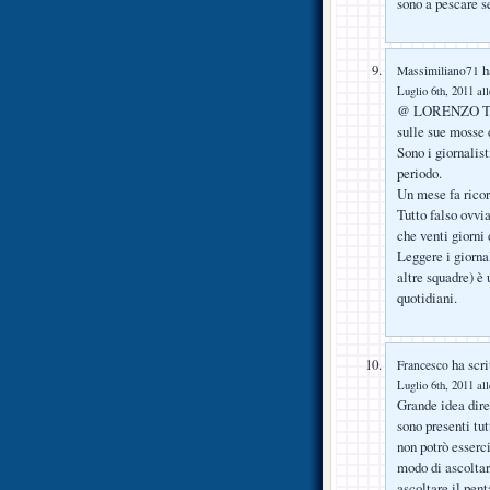
sono a pescare s
ha
Massimiliano71
Luglio 6th, 2011 al
@ LORENZO TN: l
sulle sue mosse 
Sono i giornalis
periodo.
Un mese fa ricor
Tutto falso ovvi
che venti giorni 
Leggere i giorna
altre squadre) è
quotidiani.
ha scri
Francesco
Luglio 6th, 2011 al
Grande idea dire
sono presenti tu
non potrò esserc
modo di ascoltare
ascoltare il pent