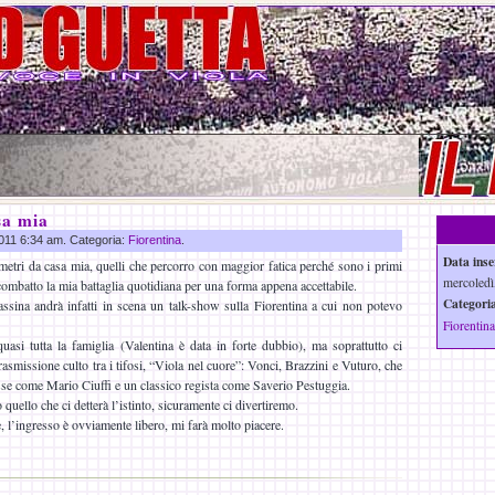
sa mia
2011 6:34 am. Categoria:
Fiorentina
.
Data inse
 metri da casa mia, quelli che percorro con maggior fatica perché sono i primi
mercoledì
combatto la mia battaglia quotidiana per una forma appena accettabile.
Categoria
ssina andrà infatti in scena un talk-show sulla Fiorentina a cui non potevo
Fiorentina
uasi tutta la famiglia (Valentina è data in forte dubbio), ma soprattutto ci
trasmissione culto tra i tifosi, “Viola nel cuore”: Vonci, Brazzini e Vuturo, che
se come Mario Ciuffi e un classico regista come Saverio Pestuggia.
uello che ci detterà l’istinto, sicuramente ci divertiremo.
e, l’ingresso è ovviamente libero, mi farà molto piacere.