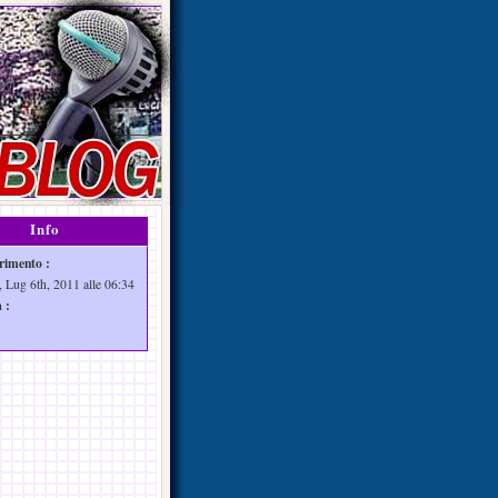
Info
rimento :
, Lug 6th, 2011 alle 06:34
 :