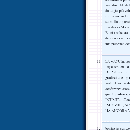
noi tifosi.AL di 
da te già più vo
stà provocando i
scintilla di pas
freddezza.Ma no
E poi anche stà 
dismissione…vabb
una presenza cost
ha scr
LA MANU
Luglio 6th, 2011 al
Da Prato senza 
gradirei che app
nostro President
conferenza stam
quanti partono p
INTIMI”….Come d
INCOMBE,IN
HA ANCORA V
ha scritto
benitez