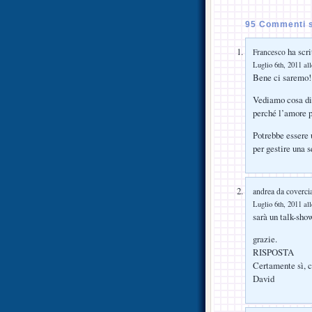
95 Commenti s
ha scri
Francesco
Luglio 6th, 2011 al
Bene ci saremo!!
Vediamo cosa dic
perché l’amore pe
Potrebbe essere 
per gestire una s
andrea da coverci
Luglio 6th, 2011 al
sarà un talk-sho
grazie.
RISPOSTA
Certamente sì, 
David