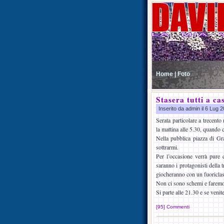
Home |
Foto
Stasera tutti a ca
Inserito da admin il 6 Lug 
Serata particolare a trecento
la mattina alle 5.30, quando 
Nella pubblica piazza di Gra
sottrarmi.
Per l’occasione verrà pure q
saranno i protagonisti della 
giocheranno con un fuoriclas
Non ci sono schemi e faremo q
Si parte alle 21.30 e se venit
[95] Commenti