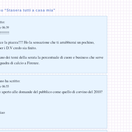
u “Stasera tutti a casa mia”
tto:
le 06:39
!!!!!!!
e la piazza!!!! Ho la sensazione che ti arrabbierai un pochino,
r i D.V credo sia finito.
uno dei temi della serata la percentuale di cuore e business che serve
quadra di calcio a Firenze.
ha scritto:
ano
le 06:55
w aperto alle domande del pubblico come quello di corvino del 2010?
ciao