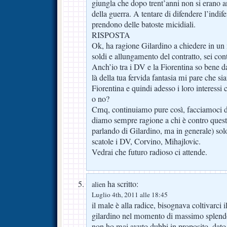
giungla che dopo trent’anni non si erano an
della guerra. A tentare di difendere l’indif
prendono delle batoste micidiali.
RISPOSTA
Ok, ha ragione Gilardino a chiedere in 
soldi e allungamento del contratto, sei con
Anch’io tra i DV e la Fiorentina so bene da
là della tua fervida fantasia mi pare che sia
Fiorentina e quindi adesso i loro interessi 
o no?
Cmq, continuiamo pure così, facciamoci de
diamo sempre ragione a chi è contro quest
parlando di Gilardino, ma in generale) sol
scatole i DV, Corvino, Mihajlovic.
Vedrai che futuro radioso ci attende.
ha scritto:
alien
Luglio 4th, 2011 alle 18:45
il male è alla radice, bisognava coltivarci 
gilardino nel momento di massimo splendor
non ho mai avuto dubbi in proposito, dat