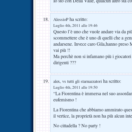
Io sto con Della Valle, qualcun’altro sta 
ha scritto:
AlessioP
Luglio 4th, 2011 alle 19:46
Questo l’è uno che vuole andare via da pi
scommettere che è uno di quelli che a gen
andarsene. Invece caro Gila,hanno preso Ma
vai più !!
Ma perchè non si infamano più i giocatori e
dirigenti ???
ha scritto:
alex, vs tutti gli starnazzatori
Luglio 4th, 2011 alle 19:50
“La Fiorentina è immersa nel suo assordan
eufemismo !
La Fiorentina che abbiamo ammirato quest
il vertice, la proprietà non ha più alcun int
No cittadella ? No party !