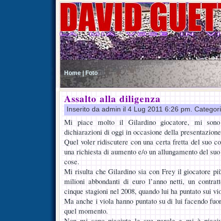
Home |
Foto
Assalto alla diligenza
Inserito da admin il 4 Lug 2011 6:26 pm. Categor
Mi piace molto il Gilardino giocatore, mi sono
dichiarazioni di oggi in occasione della presentazione 
Quel voler ridiscutere con una certa fretta del suo co
una richiesta di aumento e/o un allungamento del suo 
cose.
Mi risulta che Gilardino sia con Frey il giocatore pi
milioni abbondanti di euro l’anno netti, un contratt
cinque stagioni nel 2008, quando lui ha puntato sui vio
Ma anche i viola hanno puntato su di lui facendo fuori
quel momento.
Non mi sono piaciute le sue parole e mi è piaci