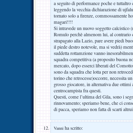
a seguito di performance poche e tuttaltro c
leggendo la vecchia dichiarazione di ujfalus
tornato solo a firenze, commossamente ho 
magari!!!!
Si intravede un nuovo soggetto calcistico (
Romulo perchè almenom lui, al contrario d
strapagato alla Lazio, pare avere piedi bu
il piede destro notevole, ma si vedrà) mentr
suddetta rottamzione vanno inesorabilmen
squadra competitiva (a proposito buona not
mercato, dopo esserci liberati del Comott
sono da squadra che lotta per non retrocede
torino che retrocesse)occorre, necessita un
grosso giocatore, in alternativa due ottimi
centrocampista fra questi.
Questi, come l’ultima del Gila, sono i seg
rinnovamento; speriamo bene, che ci con
di pacca, speriamo non fatta di scarti alt
ha scritto:
Vanni