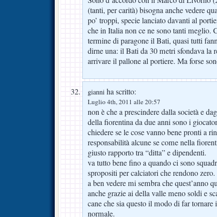
Sono d’accordo con il Marco di Livorno (26
(tanti, per carità) bisogna anche vedere qu
po’ troppi, specie lanciato davanti al port
che in Italia non ce ne sono tanti meglio
termine di paragone il Bati, quasi tutti fa
dirne una: il Bati da 30 metri sfondava la re
arrivare il pallone al portiere. Ma forse so
ha scritto:
gianni
Luglio 4th, 2011 alle 20:57
non è che a prescindere dalla società e dag
della fiorentina da due anni sono i giocato
chiedere se le cose vanno bene pronti a r
responsabilità alcune se come nella fiorent
giusto rapporto tra “ditta” e dipendenti.
va tutto bene fino a quando ci sono squad
spropositi per calciatori che rendono zero.
a ben vedere mi sembra che quest’anno qu
anche grazie ai della valle meno soldi e s
cane che sia questo il modo di far tornare i
normale.