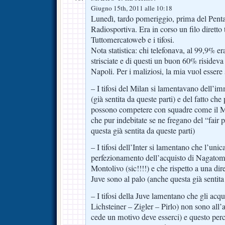
Giugno 15th, 2011 alle 10:18
Lunedì, tardo pomeriggio, prima del Penta,
Radiosportiva. Era in corso un filo diretto t
Tuttomercatoweb e i tifosi.
Nota statistica: chi telefonava, al 99,9% era
strisciate e di questi un buon 60% risideva a
Napoli. Per i maliziosi, la mia vuol essere 
– I tifosi del Milan si lamentavano dell’i
(già sentita da queste parti) e del fatto c
possono competere con squadre come il Ma
che pur indebitate se ne fregano del “fair 
questa già sentita da queste parti)
– I tifosi dell’Inter si lamentano che l’unica
perfezionamento dell’acquisto di Nagato
Montolivo (sic!!!!) e che rispetto a una di
Juve sono al palo (anche questa già sentita
– I tifosi della Juve lamentano che gli acqui
Lichsteiner – Zigler – Pirlo) non sono all’a
cede un motivo deve esserci) e questo pe