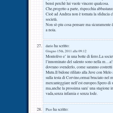
bensì perchè lui vuole vincere qualcosa.
Che,progetto a parte, rispecchia abbastanz
Cioè ad Andrea non è tornata la sfiducia c
società.
Non sò piu cosa pensare ma sicuramente è
a noia.
ha scritto:
dario
Giugno 15th, 2011 alle 09:12
Montolivo e’ in una botte di ferro.La socie
l’innominato del salento sono nella m…a!
dovrano svenderlo, come saranno costretti
Mutu.Il bidone rifilato alla Juve con Mel
sulla testa di Corvino,ormai bruciato nel m
mercanteggiare nell’est europeo.Spero di 
ma,anche la prossima sara’ una stagione i
vada,senza infamia e senza lode.
ha scritto:
Pico