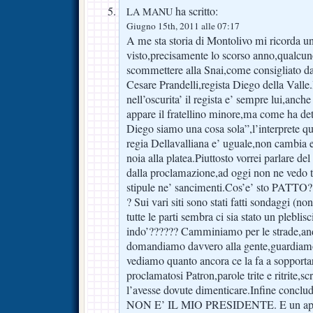
ha scritto:
LA MANU
Giugno 15th, 2011 alle 07:17
A me sta storia di Montolivo mi ricorda un
visto,precisamente lo scorso anno,qualcun
scommettere alla Snai,come consigliato da
Cesare Prandelli,regista Diego della Valle.I
nell’oscurita’ il regista e’ sempre lui,anche
appare il fratellino minore,ma come ha det
Diego siamo una cosa sola”,l’interprete qu
regia Dellavalliana e’ uguale,non cambia 
noia alla platea.Piuttosto vorrei parlare 
dalla proclamazione,ad oggi non ne vedo tr
stipule ne’ sancimenti.Cos’e’ sto PATTO?
? Sui vari siti sono stati fatti sondaggi (no
tutte le parti sembra ci sia stato un plebli
indo’?????? Camminiamo per le strade,an
domandiamo davvero alla gente,guardiamol
vediamo quanto ancora ce la fa a sopporta
proclamatosi Patron,parole trite e ritrite,scr
l’avesse dovute dimenticare.Infine conc
NON E’ IL MIO PRESIDENTE. E un applaus