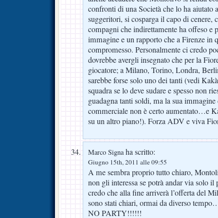
confronti di una Società che lo ha aiutato a
suggeritori, si cosparga il capo di cenere, c
compagni che indirettamente ha offeso e p
immagine e un rapporto che a Firenze in
compromesso. Personalmente ci credo poc
dovrebbe avergli insegnato che per la Fiore
giocatore; a Milano, Torino, Londra, Berl
sarebbe forse solo uno dei tanti (vedi Kakà
squadra se lo deve sudare e spesso non ries
guadagna tanti soldi, ma la sua immagine e
commerciale non è certo aumentato…e Kak
su un altro piano!). Forza ADV e viva Fio
ha scritto:
Marco Signa
Giugno 15th, 2011 alle 09:55
A me sembra proprio tutto chiaro, Montol
non gli interessa se potrà andar via solo i
credo che alla fine arriverà l’offerta del M
sono stati chiari, ormai da diverso t
NO PARTY!!!!!!