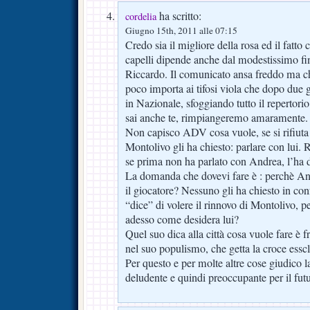
ha scritto:
cordelia
Giugno 15th, 2011 alle 07:15
Credo sia il migliore della rosa ed il fatto 
capelli dipende anche dal modestissimo fi
Riccardo. Il comunicato ansa freddo ma chi
poco importa ai tifosi viola che dopo due 
in Nazionale, sfoggiando tutto il repertori
sai anche te, rimpiangeremo amaramente.
Non capisco ADV cosa vuole, se si rifiuta 
Montolivo gli ha chiesto: parlare con lui. R
se prima non ha parlato con Andrea, l’ha d
La domanda che dovevi fare è : perchè An
il giocatore? Nessuno gli ha chiesto in co
“dice” di volere il rinnovo di Montolivo, p
adesso come desidera lui?
Quel suo dica alla città cosa vuole fare è
nel suo populismo, che getta la croce essc
Per questo e per molte altre cose giudico
deludente e quindi preoccupante per il futu