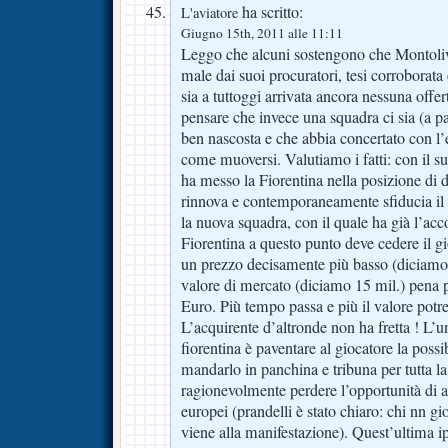
ha scritto:
L'aviatore
Giugno 15th, 2011 alle 11:11
Leggo che alcuni sostengono che Montolivo
male dai suoi procuratori, tesi corroborata 
sia a tuttoggi arrivata ancora nessuna offe
pensare che invece una squadra ci sia (a pa
ben nascosta e che abbia concertato con l’
come muoversi. Valutiamo i fatti: con il 
ha messo la Fiorentina nella posizione di 
rinnova e contemporaneamente sfiducia il
la nuova squadra, con il quale ha già l’ac
Fiorentina a questo punto deve cedere il g
un prezzo decisamente più basso (diciamo 9
valore di mercato (diciamo 15 mil.) pena 
Euro. Più tempo passa e più il valore potr
L’acquirente d’altronde non ha fretta ! L’
fiorentina è paventare al giocatore la possi
mandarlo in panchina e tribuna per tutta l
ragionevolmente perdere l’opportunità di a
europei (prandelli è stato chiaro: chi nn g
viene alla manifestazione). Quest’ultima ip