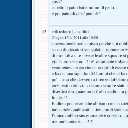
cosa?
aspetto il patto battemdomi il petto.
e poi patto di che? perchè?
ha scritto:
erik tedesco
Giugno 15th, 2011 alle 10:30
sinceramente non capisco perchè noi dob
sacco di giocatori svincolati…oppure arriva
di montolivo…e invece le altre squadre si 
gratis..grazie a noi..!! e’ veramente imba
veramente che corvino si ricordi di essere 
e faccia una squadra di Uomini che ci facc
po’ …ma che davvero a firenze dobbiamo 
terzi sesti o ottavi…o siamo sempre stati
divertirsi e sognare un po’ allo stadio…a pr
finale..!!
E allora poche critiche abbiamo una societ
industriale qualificati ….teniamoli stretti
l’unico dubbio sinceramente è corvino…se 
me puo’ andare …..!!!!