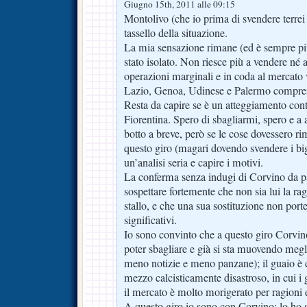
Giugno 15th, 2011 alle 09:15
Montolivo (che io prima di svendere terrei 
tassello della situazione.
La mia sensazione rimane (ed è sempre più 
stato isolato. Non riesce più a vendere né 
operazioni marginali e in coda al mercato v
Lazio, Genoa, Udinese e Palermo comprese,
Resta da capire se è un atteggiamento con
Fiorentina. Spero di sbagliarmi, spero e a 
botto a breve, però se le cose dovessero ri
questo giro (magari dovendo svendere i bi
un’analisi seria e capire i motivi.
La conferma senza indugi di Corvino da pa
sospettare fortemente che non sia lui la ra
stallo, e che una sua sostituzione non po
significativi.
Io sono convinto che a questo giro Corvino 
poter sbagliare e già si sta muovendo megli
meno notizie e meno panzane); il guaio è
mezzo calcisticamente disastroso, in cui i g
il mercato è molto morigerato per ragioni
A questo giro io sono con Corvino: lo ho