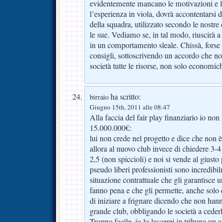
evidentemente mancano le motivazioni e la
l’esperienza in viola, dovrà accontentarsi 
della squadra, utilizzato secondo le nostr
le sue. Vediamo se, in tal modo, riuscirà a
in un comportamento sleale. Chissà, forse 
consigli, sottoscrivendo un accordo che no
società tutte le risorse, non solo economiche
ha scritto:
birraio
Giugno 15th, 2011 alle 08:47
Alla faccia del fair play finanziario io no
15.000.000€:
lui non crede nel progetto e dice che non è
allora al nuovo club invece di chiedere 3-4
2,5 (non spiccioli) e noi si vende al giusto
pseudo liberi professionisti sono incredib
situazione contrattuale che gli garantisce 
fanno pena e che gli permette, anche solo
di iniziare a frignare dicendo che non han
grande club, obbligando le società a cederl
Troppo facile, io lo lascerei in tribuna un 