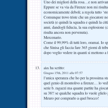
Uno dei migliori della rosa…e non arrivan
Eppure se va via da Firenze non mi risult
economicamente deboli; a regola tutto ‘s
Comunque trovo triste che un giocatore non
società (e quindi la squadra e quindi la cit
anni, dandogli fiducia, la sua esplosione (
risulta ancora non pervenuta).
Mercenario.
Come il 99,99% di tutti loro, oramai. Io s
che Sinisa gli faccia fare 365 giorni di tr
dopo voglio vedere in quanti si mettono a fa
ha scritto:
alex
Giugno 15th, 2011 alle 07:57
l’unica speranza che ho per la prossima st
quel genio di montolivo a firenze… lo ved
serie b. ragazzi ma quante partite ha gioca
su 38!! se qualche squadra lo vuole glielo p
Meuro per comprarlo a quel brocco!