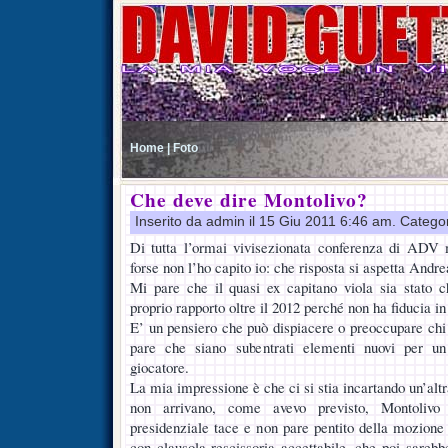
Home |
Foto
Che deve dire Montolivo?
Inserito da admin il 15 Giu 2011 6:46 am. Catego
Di tutta l’ormai vivisezionata conferenza di ADV 
forse non l’ho capito io: che risposta si aspetta Andr
Mi pare che il quasi ex capitano viola sia stato c
proprio rapporto oltre il 2012 perché non ha fiducia in
E’ un pensiero che può dispiacere o preoccupare ch
pare che siano subentrati elementi nuovi per un
giocatore.
La mia impressione è che ci si stia incartando un’altra
non arrivano, come avevo previsto, Montolivo 
presidenziale tace e non pare pentito della mozione 
con clausola rescissoria accettabile, che poi sarebb