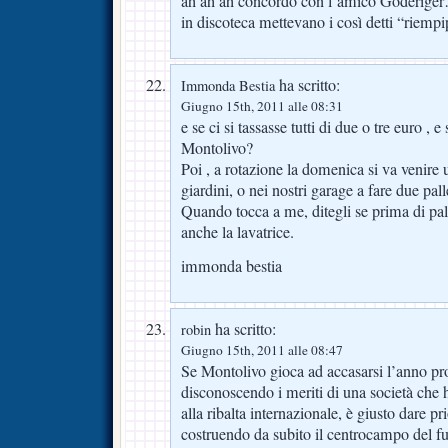
ah ah ah concordo con l’amico Goderiger
in discoteca mettevano i così detti “riemp
ha scritto:
Immonda Bestia
Giugno 15th, 2011 alle 08:31
e se ci si tassasse tutti di due o tre euro , e
Montolivo?
Poi , a rotazione la domenica si va venire 
giardini, o nei nostri garage a fare due pall
Quando tocca a me, ditegli se prima di pal
anche la lavatrice.
immonda bestia
ha scritto:
robin
Giugno 15th, 2011 alle 08:47
Se Montolivo gioca ad accasarsi l’anno pr
disconoscendo i meriti di una società che 
alla ribalta internazionale, è giusto dare pri
costruendo da subito il centrocampo del fu