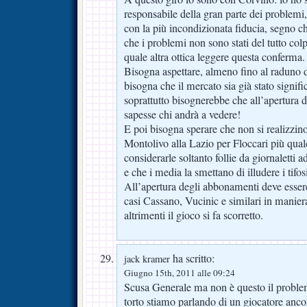
responsabile della gran parte dei problemi
con la più incondizionata fiducia, segno c
che i problemi non sono stati del tutto co
quale altra ottica leggere questa conferma.
Bisogna aspettare, almeno fino al raduno d
bisogna che il mercato sia già stato signi
soprattutto bisognerebbe che all’apertura d
sapesse chi andrà a vedere!
E poi bisogna sperare che non si realizzino
Montolivo alla Lazio per Floccari più qual
considerarle soltanto follie da giornaletti a
e che i media la smettano di illudere i tifo
All’apertura degli abbonamenti deve essere 
casi Cassano, Vucinic e similari in maniera
altrimenti il gioco si fa scorretto.
ha scritto:
jack kramer
Giugno 15th, 2011 alle 09:24
Scusa Generale ma non è questo il proble
torto stiamo parlando di un giocatore ancor