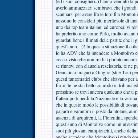
(ed i suoi consiglieri..) hanno venduto la p
averlo ammazzato: sembrava che i grandi c
scannarsi per avere fra le loro fila Montol
nessuno lo consideri più meritevole di una 
uno dei top team italiani ed europei; vi ren
ha preferito uno come Pirlo, molto avanti n
guardati bene i filmati delle partite che i
quest’anno…)! In questa situazione il colte
lo ha ADV che fa intendere a Montolivo ed 
cocco,visto che non mi hai portato ancora 
se rinnovi con clausola rescissoria, te ne p
Gennaio o magari a Giugno (stile Toni per
questi fantomatici clubs che sbavano per a
firmi, te ne stai bello comodo in tribuna,
prossimo se trovi ancora qualcuno che ti pi
frattempo ti perdi la Nazionale e la vetrin
che in questo modo le possibilità di trovar
pagarti e garantirti il posto da titolare, au
assenza di acquirenti, la Fiorentina spende
quest’anno di Montolivo come un investime
suoi più giovani campioncini, anche della
anche accadere che Montolivo si renda con