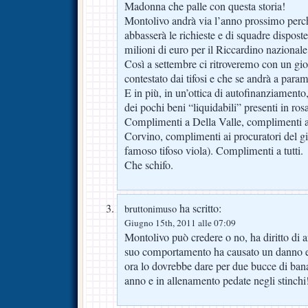
Madonna che palle con questa storia!
Montolivo andrà via l’anno prossimo perch
abbasserà le richieste e di squadre dispost
milioni di euro per il Riccardino nazional
Così a settembre ci ritroveremo con un gi
contestato dai tifosi e che se andrà a para
E in più, in un’ottica di autofinanziamen
dei pochi beni “liquidabili” presenti in ros
Complimenti a Della Valle, complimenti 
Corvino, complimenti ai procuratori del gio
famoso tifoso viola). Complimenti a tutti.
Che schifo.
ha scritto:
bruttonimuso
Giugno 15th, 2011 alle 07:09
Montolivo può credere o no, ha diritto di
suo comportamento ha causato un danno e
ora lo dovrebbe dare per due bucce di ba
anno e in allenamento pedate negli stinchi!