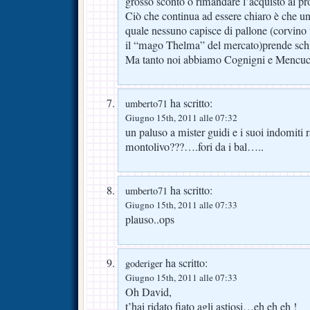
grosso sconto o rimandare l’acquisto al p
Ciò che continua ad essere chiaro è che una
quale nessuno capisce di pallone (corvin
il “mago Thelma” del mercato)prende schiaf
Ma tanto noi abbiamo Cognigni e Mencu
ha scritto:
umberto71
Giugno 15th, 2011 alle 07:32
un paluso a mister guidi e i suoi indomiti
montolivo???….fori da i bal…..
ha scritto:
umberto71
Giugno 15th, 2011 alle 07:33
plauso..ops
ha scritto:
goderiger
Giugno 15th, 2011 alle 07:33
Oh David,
t’hai ridato fiato agli astiosi…eh eh eh !