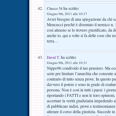
ha scritto:
Checco 54
Giugno 9th, 2011 alle 10:17
Avrei bisogno di una spiegazione da chi sc
Mencucci perchè è diventato il nemico n. 1 
cosi almeno se lo trovero giustificato, da
anche io, qui a volte si fa delle cose che n
terra…
ha scritto:
David T.
Giugno 9th, 2011 alle 10:31
Nippo96 condivido il tuo pensiero. Ma occ
serie per limitare l’anarchia che consente al
contrario di tutto senza prove. In questo p
davvero il potere e sono in grado di esalta
persona. Non è così in tutti i paesi: i gior
riportando i FATTI e non le loro opinioni,
accertare la verità giudiziaria impedendo a
di pubblicare indizi, prove e testimonianz
alterare il corso della giustizia. Succede i