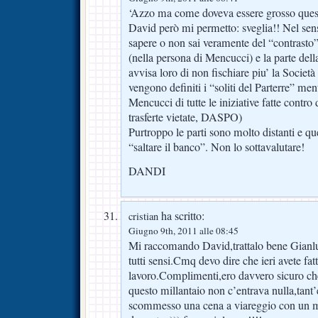
‘Azzo ma come doveva essere grosso ques
David però mi permetto: sveglia!! Nel sens
sapere o non sai veramente del “contrasto” 
(nella persona di Mencucci) e la parte dell
avvisa loro di non fischiare piu’ la Societ
vengono definiti i “soliti del Parterre” men
Mencucci di tutte le iniziative fatte contro d
trasferte vietate, DASPO)
Purtroppo le parti sono molto distanti e que
“saltare il banco”. Non lo sottavalutare!
DANDI
ha scritto:
cristian
Giugno 9th, 2011 alle 08:45
Mi raccomando David,trattalo bene Gianlu
tutti sensi.Cmq devo dire che ieri avete fa
lavoro.Complimenti,ero davvero sicuro che 
questo millantaio non c’entrava nulla,tan
scommesso una cena a viareggio con un m