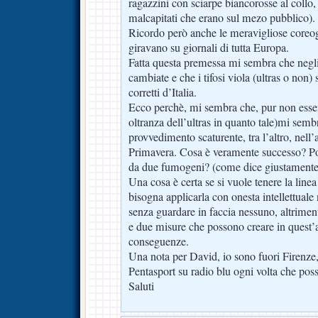
ragazzini con sciarpe biancorosse al collo, 
malcapitati che erano sul mezo pubblico).
Ricordo però anche le meravigliose coreog
giravano su giornali di tutta Europa.
Fatta questa premessa mi sembra che negli 
cambiate e che i tifosi viola (ultras o non) s
corretti d’Italia.
Ecco perchè, mi sembra che, pur non esse
oltranza dell’ultras in quanto tale)mi sem
provvedimento scaturente, tra l’altro, nel
Primavera. Cosa è veramente successo? Pos
da due fumogeni? (come dice giustamente 
Una cosa è certa se si vuole tenere la li
bisogna applicarla con onesta intellettuale n
senza guardare in faccia nessuno, altrimenti
e due misure che possono creare in quest’
conseguenze.
Una nota per David, io sono fuori Firenze,
Pentasport su radio blu ogni volta che pos
Saluti