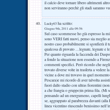
il calcio deve tornare libero altrimenti altr
non serviranno perchè gli stadi saranno vuo
ha scritto:
Lucky63
Giugno 9th, 2011 alle 09:56
Sul caso scommesse ho già espresso la mia
sono VERI fatti nuovi, penso sia meglio as
nostro caso probabilmente si sgonfierà il t
qualcosa di provato …legnate, legnate e le
Per quanto riguarda la faccenda dei Daspo
a fondo la situazione non essendo a Firenz
commenti specifici. Però ricordo che negl
trovato diverse volte in trasferta a vedere la
vicine a dove mi trovavo in quel momento
Pescara)e mi ricordo di aver talvolta assist
fuori dallo stadio con ultras fiorentini (no
a che frangia o gruppo)in prima fila. (Mi 
pensando ad un energumeno, capelli lungh
se, aggrappato al parabrezza davanti (alla 
linea vicentino riuscendo benissimo nell’in