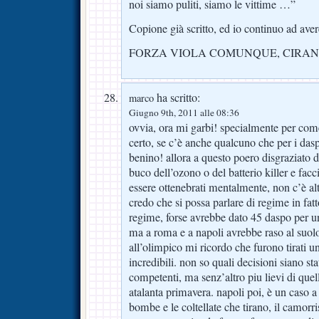
noi siamo puliti, siamo le vittime …”
Copione già scritto, ed io continuo ad aver
FORZA VIOLA COMUNQUE, CIRA
ha scritto:
marco
Giugno 9th, 2011 alle 08:36
ovvia, ora mi garbi! specialmente per com
certo, se c’è anche qualcuno che per i das
benino! allora a questo poero disgraziato 
buco dell’ozono o del batterio killer e facci
essere ottenebrati mentalmente, non c’è al
credo che si possa parlare di regime in fatt
regime, forse avrebbe dato 45 daspo per una
ma a roma e a napoli avrebbe raso al suolo
all’olimpico mi ricordo che furono tirati u
incredibili. non so quali decisioni siano st
competenti, ma senz’altro piu lievi di quell
atalanta primavera. napoli poi, è un caso a 
bombe e le coltellate che tirano, il camorri