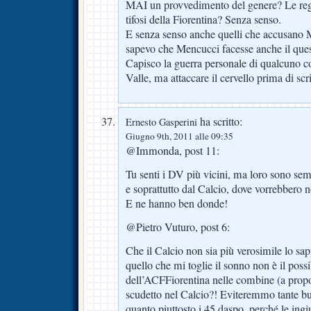
MAI un provvedimento del genere? Le rego
tifosi della Fiorentina? Senza senso.
E senza senso anche quelli che accusan
sapevo che Mencucci facesse anche il que
Capisco la guerra personale di qualcuno c
Valle, ma attaccare il cervello prima di sc
ha scritto:
Ernesto Gasperini
Giugno 9th, 2011 alle 09:35
@Immonda, post 11:
Tu senti i DV più vicini, ma loro sono sem
e soprattutto dal Calcio, dove vorrebbero n
E ne hanno ben donde!
@Pietro Vuturo, post 6:
Che il Calcio non sia più verosimile lo sa
quello che mi toglie il sonno non è il poss
dell’ACFFiorentina nelle combine (a propo
scudetto nel Calcio?! Eviteremmo tante buf
quanto piuttosto i 45 daspo, perché le ingi