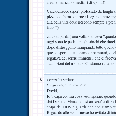
a valle mancano mediani di spinta!)
Calcioditacco (sport professato da lunghi 
pizzetto e birra sempre al seguito, proveni
alla bella vita dove riescono sempre a pre
tacco”)
calciodipunta ( una volta si diceva “qua
oggi sono le pedate negli stinchi che darei 
dopo distruggono mangiando tutto quello c
questo sport, di cui siamo innamorati, quel
regalava dei sorrisi immensi, che ci face
“campioni del mondo” Ci stanno rubando 
ha scritto:
zachini
Giugno 9th, 2011 alle 06:51
David,
Io ti capisco, ma cosa vuoi sperare quando
dei Daspo a Mencucci, si arrivera’ a dire 
colpa dei DDV e guarda che non siamo tan
Riguardo alle scommesse ho evitato di inte