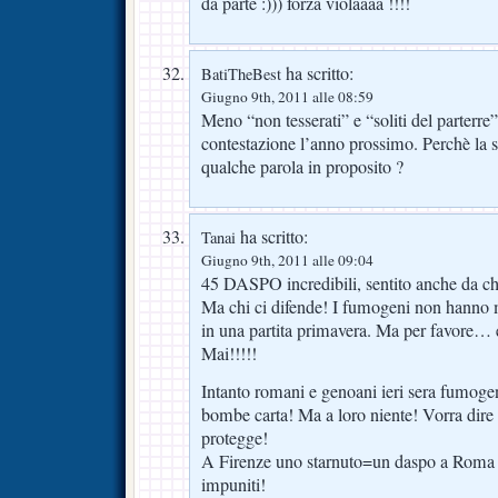
da parte :))) forza violaaaa !!!!
ha scritto:
BatiTheBest
Giugno 9th, 2011 alle 08:59
Meno “non tesserati” e “soliti del parterre
contestazione l’anno prossimo. Perchè la 
qualche parola in proposito ?
ha scritto:
Tanai
Giugno 9th, 2011 alle 09:04
45 DASPO incredibili, sentito anche da c
Ma chi ci difende! I fumogeni non hanno 
in una partita primavera. Ma per favore… 
Mai!!!!!
Intanto romani e genoani ieri sera fumoge
bombe carta! Ma a loro niente! Vorra dire 
protegge!
A Firenze uno starnuto=un daspo a Roma cen
impuniti!