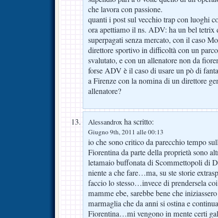
che lavora con passione.
quanti i post sul vecchio trap con luoghi 
ora apettiamo il ns. ADV: ha un bel tetrix 
superpagati senza mercato, con il caso Mon
direttore sportivo in difficoltà con un par
svalutato, e con un allenatore non da fiore
forse ADV è il caso di usare un pò di fanta
a Firenze con la nomina di un direttore g
allenatore?
ha scritto:
Alessandrox
Giugno 9th, 2011 alle 00:13
io che sono critico da parecchio tempo sul
Fiorentina da parte della proprietà sono alt
letamaio buffonata di Scommettopoli di D
niente a che fare…ma, su ste storie extras
faccio lo stesso…invece di prendersela coi
mamme ebe, sarebbe bene che iniziassero a
marmaglia che da anni si ostina e continua
Fiorentina…mi vengono in mente certi ga