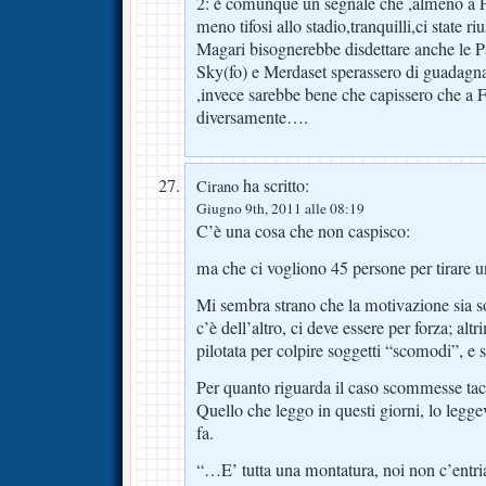
2: è comunque un segnale che ,almeno a F
meno tifosi allo stadio,tranquilli,ci state 
Magari bisognerebbe disdettare anche le P
Sky(fo) e Merdaset sperassero di guadagna
,invece sarebbe bene che capissero che a F
diversamente….
ha scritto:
Cirano
Giugno 9th, 2011 alle 08:19
C’è una cosa che non caspisco:
ma che ci vogliono 45 persone per tirare
Mi sembra strano che la motivazione sia s
c’è dell’altro, ci deve essere per forza; altr
pilotata per colpire soggetti “scomodi”, e 
Per quanto riguarda il caso scommesse tac
Quello che leggo in questi giorni, lo legge
fa.
“…E’ tutta una montatura, noi non c’entriam