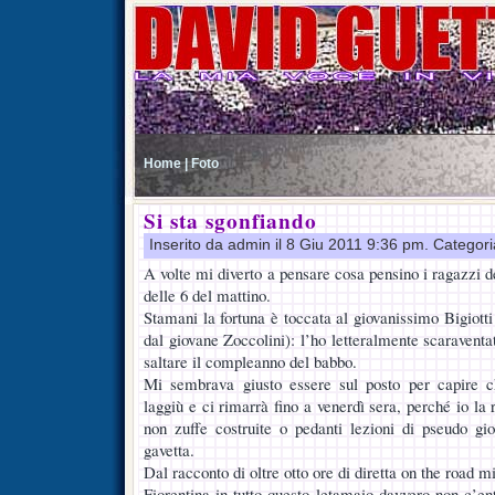
Home |
Foto
Si sta sgonfiando
Inserito da admin il 8 Giu 2011 9:36 pm. Categor
A volte mi diverto a pensare cosa pensino i ragazzi 
delle 6 del mattino.
Stamani la fortuna è toccata al giovanissimo Bigiotti
dal giovane Zoccolini): l’ho letteralmente scaravent
saltare il compleanno del babbo.
Mi sembrava giusto essere sul posto per capire c
laggiù e ci rimarrà fino a venerdì sera, perché io la 
non zuffe costruite o pedanti lezioni di pseudo gio
gavetta.
Dal racconto di oltre otto ore di diretta on the road 
Fiorentina in tutto questo letamaio davvero non c’ent