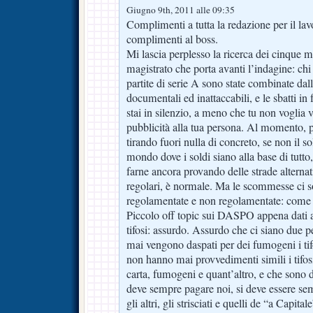
Giugno 9th, 2011 alle 09:35
Complimenti a tutta la redazione per il lav
complimenti al boss.
Mi lascia perplesso la ricerca dei cinque mi
magistrato che porta avanti l’indagine: chi
partite di serie A sono state combinate dal
documentali ed inattaccabili, e le sbatti in 
stai in silenzio, a meno che tu non voglia
pubblicità alla tua persona. Al momento, p
tirando fuori nulla di concreto, se non il s
mondo dove i soldi siano alla base di tutto,
farne ancora provando delle strade alternat
regolari, è normale. Ma le scommesse ci 
regolamentate e non regolamentate: come s
Piccolo off topic sui DASPO appena dati a
tifosi: assurdo. Assurdo che ci siano due 
mai vengono daspati per dei fumogeni i tif
non hanno mai provvedimenti simili i tifo
carta, fumogeni e quant’altro, e che sono di
deve sempre pagare noi, si deve essere sem
gli altri, gli strisciati e quelli de “a Capi