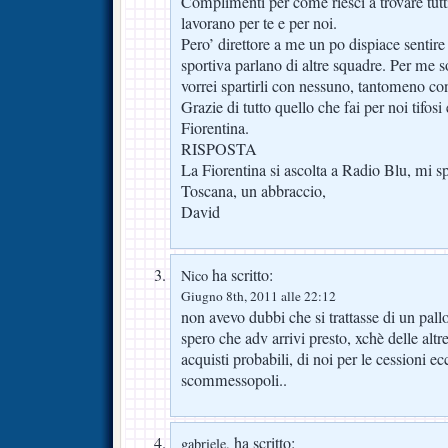
Complimenti per come riesci a trovare tutt
lavorano per te e per noi.
Pero’ direttore a me un po dispiace sentire 
sportiva parlano di altre squadre. Per me 
vorrei spartirli con nessuno, tantomeno con a
Grazie di tutto quello che fai per noi tifosi
Fiorentina.
RISPOSTA
La Fiorentina si ascolta a Radio Blu, mi sp
Toscana, un abbraccio,
David
ha scritto:
Nico
Giugno 8th, 2011 alle 22:12
non avevo dubbi che si trattasse di un pallo
spero che adv arrivi presto, xchè delle altre
acquisti probabili, di noi per le cessioni ec
scommessopoli..
ha scritto:
gabriele.