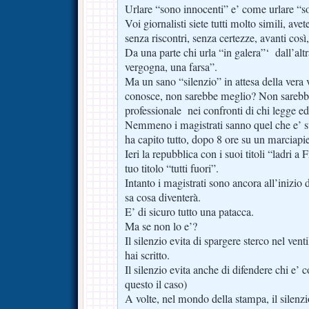
Urlare “sono innocenti” e’ come urlare “s
Voi giornalisti siete tutti molto simili, avete
senza riscontri, senza certezze, avanti così
Da una parte chi urla “in galera”‘ dall’altr
vergogna, una farsa”.
Ma un sano “silenzio” in attesa della vera 
conosce, non sarebbe meglio? Non sarebbe
professionale nei confronti di chi legge ed
Nemmeno i magistrati sanno quel che e’ s
ha capito tutto, dopo 8 ore su un marciap
Ieri la repubblica con i suoi titoli “ladri a
tuo titolo “tutti fuori”.
Intanto i magistrati sono ancora all’inizio
sa cosa diventerà.
E’ di sicuro tutto una patacca.
Ma se non lo e’?
Il silenzio evita di spargere sterco nel ven
hai scritto.
Il silenzio evita anche di difendere chi e’
questo il caso)
A volte, nel mondo della stampa, il silenzi