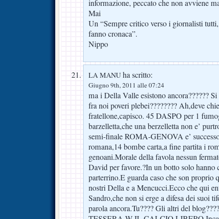
informazione, peccato che non avviene ma
Mai
Un “Sempre critico verso i giornalisti tutti,
fanno cronaca”.
Nippo
ha scritto:
LA MANU
Giugno 9th, 2011 alle 07:24
ma i Della Valle esistono ancora?????? Si
fra noi poveri plebei???????? Ah,deve chied
fratellone,capisco. 45 DASPO per 1 fum
barzelletta,che una berzelletta non e’ purtro
semi-finale ROMA-GENOVA e’ successo’ d
romana,14 bombe carta,a fine partita i rom
genoani.Morale della favola nessun ferma
David per favore.?In un botto solo hanno 
parterrino.E guarda caso che son proprio q
nostri Della e a Mencucci.Ecco che qui entr
Sandro,che non si erge a difesa dei suoi ti
parola ancora.Tu???? Gli altri del blo
TESSERA W IL CALCIO LIBERO.Incavo