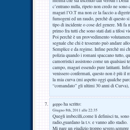
melma che sta uscendo dai verbali i Della 
c’entrano nulla, ripeto non credo ne sono 
magari l’O.T ma non ce la faccio a digeri
fumogeni ed un raudo, perchè di questo si 
tipo di incidente o cose del genere. Mi fa 
primo fra tutti che sono stati dati a tifosi v
Poi perchè è un provvedimento volutament
segnale che chi è tesserato può andare allo s
Semplice e da regime. Infine perchè mi chi
polizia quando i romani spaccano tutto, qu
camorristici assistono come un qualsiasi te
campo, magari essendo pure latitanti. Infi
venissero confermati, questo non è più il m
la mia curva (mi aspetto oggi qualche paro
“comandato” gli ultimi 30 anni di Curva),
ha scritto:
geppo
Giugno 8th, 2011 alle 22:35
Quegli imbecilli,come li definisci tu, sono 
radio,guardano la t.v. e vanno allo stadio.
Mi pare un giudizio troppo severo,sempre 