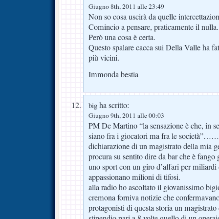
Giugno 8th, 2011 alle 23:49
Non so cosa uscirà da quelle intercettazion
Comincio a pensare, praticamente il nulla.
Però una cosa è certa.
Questo spalare cacca sui Della Valle ha fat
più vicini.
Immonda bestia
ha scritto:
big
Giugno 9th, 2011 alle 00:03
PM De Martino “la sensazione è che, in s
siano fra i giocatori ma fra le società
dichiarazione di un magistrato della mia g
procura su sentito dire da bar che è fango 
uno sport con un giro d’affari per miliardi 
appassionano milioni di tifosi.
alla radio ho ascoltato il giovanissimo bigi
cremona forniva notizie che confermavano i
protagonisti di questa storia un magistrato
stipendio pari a 8 volte quello di un opera