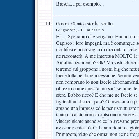
Brescia…per esempio…
ha scritto:
Generale Stratocaster
Giugno 9th, 2011 alle 00:19
Eh… Speriamo che vengano. Hanno rimand
Capisco i loro impegni, ma è comunque se
noi tifosi e poca voglia di raccontarci cos
ne racconterà. A me interessa MOLTO la g
Autofinanziamento? Ok! Ma visto ch econ 
terremo sul groppone i nostri big che nes
facile lotta per la retrocessione. Se non
non comprano io non faccio abbonamenti. 
ribrezzo come quest’anno sarà veramente l’o
sfere. Babbo ricco? E che me ne faccio se
figlio di un disoccupato? O investono o pa
aprano una impresa edile per ristrutturare t
tanto di calcio non ci capiscono niente e a
vincere niente anche se ce lo avevano pro
avessimo chiesto). Ci hanno ridotto a gioire
Primavera, visto che ormai non ce ne frega