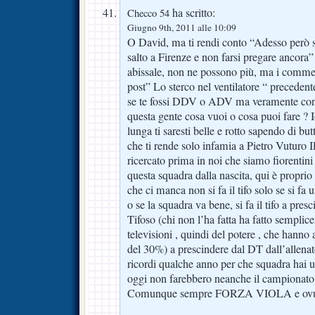
ha scritto:
Checco 54
Giugno 9th, 2011 alle 10:09
O David, ma ti rendi conto “Adesso però s
salto a Firenze e non farsi pregare ancora
abissale, non ne possono più, ma i commenti
post” Lo sterco nel ventilatore “ precedente
se te fossi DDV o ADV ma veramente conti
questa gente cosa vuoi o cosa puoi fare ? 
lunga ti saresti belle e rotto sapendo di but
che ti rende solo infamia a Pietro Vuturo 
ricercato prima in noi che siamo fiorentini 
questa squadra dalla nascita, qui è proprio
che ci manca non si fa il tifo solo se si fa
o se la squadra va bene, si fa il tifo a pres
Tifoso (chi non l’ha fatta ha fatto semplic
televisioni , quindi del potere , che hanno 
del 30%) a prescindere dal DT dall’allena
ricordi qualche anno per che squadra hai ur
oggi non farebbero neanche il campionato
Comunque sempre FORZA VIOLA e ov