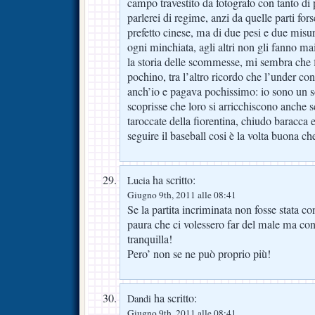
campo travestito da fotografo con tanto di 
parlerei di regime, anzi da quelle parti fo
prefetto cinese, ma di due pesi e due misur
ogni minchiata, agli altri non gli fanno ma
la storia delle scommesse, mi sembra che 
pochino, tra l’altro ricordo che l’under co
anch’io e pagava pochissimo: io sono un so
scoprisse che loro si arricchiscono anche 
taroccate della fiorentina, chiudo baracca e 
seguire il baseball cosi è la volta buona ch
ha scritto:
Lucia
Giugno 9th, 2011 alle 08:41
Se la partita incriminata non fosse stata c
paura che ci volessero far del male ma co
tranquilla!
Pero’ non se ne può proprio più!
ha scritto:
Dandi
Giugno 9th, 2011 alle 08:41