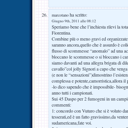
ha scritto:
marcotano
Giugno 9th, 2011 alle 08:12
Speriamo bene che l’inchiesta rilevi la tota
Fiorentina.
Combine più o meno gravi ed organizzate c
saranno ancora,quello che è assurdo è col
flusso di scommesse “anomalo” ad una ac
bloccano le scommesse o si bloccano i ca
siamo davanti ad una allegra brigata di dile
cavallo”col jolly Signori a capo che venga 
(e non le “sensazioni”)dimostrino l’esiste
complessa e potente,camorristica,allora il
-lo dico sapendo che è impossibile- bisog
anno tutti i campionati.
Sui 45 Daspo per 2 fumogeni in un campi
commenti:
1: concordo con Vuturo che si è voluto da
tesserati,ed è un fatto gravissimo,da venten
sudamericana,fate voi.