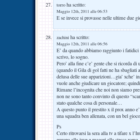
ha scritto:
torro
Maggio 12th, 2011 alle 06:53
E se invece si provasse nelle ultime due 
ha scritto:
zachini
Maggio 12th, 2011 alle 06:56
E’ da quando abbiamo raggiunto i fatidici 
scrivo, lo sogno.
Pero’ alla fine c’e’ gente che si ricorda di
(quando il Gila di gol fatti ne ha sbagliati
delusa delle sue apparizioni…gia’ xche’ in
vuole anche giudicare un giocatore; quind
Rimane l’incognita che noi non siamo pres
non ne sono tanto convinto di questo “sc
stato qualche cosa di personale…
A questo punto il prestito x il prox anno e
una squadra ben allenata, con un bel gioco
Ps
Certo ritrovarsi la sera alla tv a tifare x l’I
europa alla juve e magari alla stessa rom