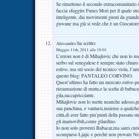
Se rimettono il secondo extracomunitario 
faccia sfuggire Funes Mori per il quale str
inteligente, dai movimenti giusti da gran
giovane ma già si vede che è un Giocatore
ha scritto:
Alessandro
Maggio 11th, 2011 alle 19:01
L’errore non è di Mihajlovic che non lo me
serbo sul senegalese è sempre stato chiaro f
estivo, ma sul socio del tecnico viola, l’am
questo blog: PANTALEO CORVINO.
Quest’ultimo ha fatto un mercato estivo per
riesumazione di mutu,e la scelta di babac
gila,raccapricciante.
Mihajlovic non lo mette neanche adesso,pe
sua panchina, e vantarsi,insieme a qualche
città,di aver fatto piu’punti della passata s
gli inamovibili,come gilardino.
Io non solo proverei Babacar,ma sarei curi
scomparso Ljajic e perchè non provare Ne