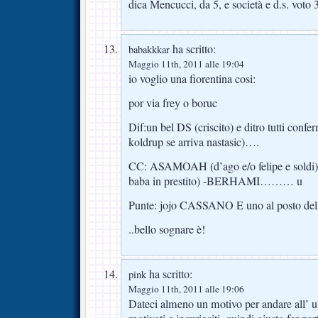
dica Mencucci, da 5, e società e d.s. voto 
ha scritto:
babakkkar
Maggio 11th, 2011 alle 19:04
io voglio una fiorentina cosi:
por via frey o boruc
Dif:un bel DS (criscito) e ditro tutti confer
koldrup se arriva nastasic)….
CC: ASAMOAH (d’ago e/o felipe e sold
baba in prestito) -BERHAMI……… u
Punte: jojo CASSANO E uno al posto del
..bello sognare è!
ha scritto:
pink
Maggio 11th, 2011 alle 19:06
Dateci almeno un motivo per andare all’ ul