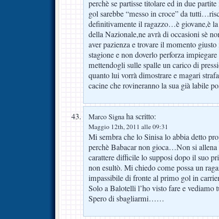
perchè se partisse titolare ed in due part
gol sarebbe “messo in croce” da tutti…ris
definitivamente il ragazzo…è giovane,è la 
della Nazionale,ne avrà di occasioni sè 
aver pazienza e trovare il momento giusto
stagione e non doverlo perforza impiegare 
mettendogli sulle spalle un carico di press
quanto lui vorrà dimostrare e magari straf
cacine che rovineranno la sua già labile p
ha scritto:
Marco Signa
Maggio 12th, 2011 alle 09:31
Mi sembra che lo Sinisa lo abbia detto prop
perchè Babacar non gioca…Non si allena c
carattere difficile lo supposi dopo il suo p
non esultò. Mi chiedo come possa un ragaz
impassibile di fronte al primo gol in carri
Solo a Balotelli l’ho visto fare e vediamo t
Spero di sbagliarmi……