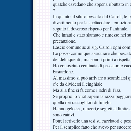
qualche cavedano che appena ributtato in a
?
In quanto al siluro pescato dal Cairoli, le 
divertimento per la spettacolare , emozion
seguito il doveroso rispetto per l’animale.
Che infatti è stato slamato e rimesso nel s
precauzione.
Lascio comunque al sig. Cairoli ogni com
Le posso comunque assicurare che pescato
dei delinquenti , ma sono i primi a rispetta
Ho conosciuto centinaia di pescatori e cacc
bastardone.
Al massimo si può arrivare a scambiarsi 
c’è da dividersi il cinghiale.
Ma alla fine si fà come i ladri di Pisa.
Se proprio lo vuol sapere la razza peggiore 
quella dei raccoglitori di funghi.
Hanno gelosie , rancori,e segreti al limite 
sono cattivi.
Potrei scriverle una tesi su cacciatori e pes
Per il semplice fatto che avevo per suocero 