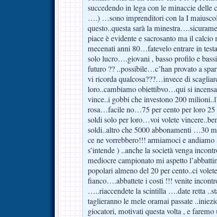
succedendo in lega con le minaccie delle c
….) …sono imprenditori con la I maiusco
questo..questa sarà la minestra….sicuramen
piace è evidente e sacrosanto ma il calcio 
mecenati anni 80…fatevelo entrare in test
solo lucro….giovani , basso profilo e bassi
futuro ?? ..possibile…c’han provato a sparig
vi ricorda qualcosa???…invece di scagliar
loro..cambiamo obiettibvo…qui si incensa g
vince..i gobbi che investono 200 milioni..l’
rosa…facile no…75 per cento per loro 25 p
soldi solo per loro…voi volete vincere..bene
soldi..altro che 5000 abbonamenti …30 m
ce ne vorrebbero!!! armiamoci e andiamo a
s’intende ) ..anche la società venga incontr
mediocre campionato mi aspetto l’abbatt
popolari almeno del 20 per cento..ci volete
fianco….abbattete i costi !!! venite incontr
…..riaccendete la scintilla ….date retta ..s
taglieranno le mele oramai passate ..iniezi
giocatori, motivati questa volta , e fare