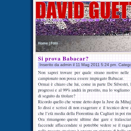
Home |
Foto
Si prova Babacar?
Inserito da admin il 11 Mag 2011 5:24 pm. Categ
Non saprei trovare per quale strano motivo nelle u
campionato non possa essere impiegato Babacar.
Ormai è chiaro che lui, come in parte De Silvestri, 
progressi e al 99% andrà in prestito, ma lo vogliamo
di seguito da titolare?
Ricordo quello che venne detto dopo la Juve da Mihajl
Io dissi e scrissi di non esagerare e il tecnico deve 
che l’età media della Fiorentina da Cagliari in poi rim
Ora rimangono queste ultime due gare e tralascian
faccende affaccendate si potrebbe vedere se il rag
nella passata stagione è ancora un giovane di belle s