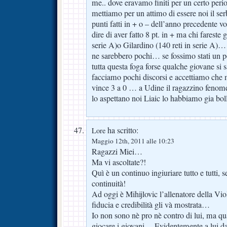
me.. dove eravamo finiti per un certo peri
mettiamo per un attimo di essere noi il serb
punti fatti in + o – dell’anno precedente vo
dire di aver fatto 8 pt. in + ma chi fareste
serie A)o Gilardino (140 reti in serie A)…
ne sarebbero pochi… se fossimo stati un 
tutta questa foga forse qualche giovane si 
facciamo pochi discorsi e accettiamo che 
vince 3 a 0 … a Udine il ragazzino fenom
lo aspettano noi Liaic lo habbiamo gia b
ha scritto:
Lore
Maggio 12th, 2011 alle 10:23
Ragazzi Miei…
Ma vi ascoltate?!
Quì è un continuo ingiuriare tutto e tutti, 
continuità!
Ad oggi è Mihijlovic l’allenatore della Vi
fiducia e credibilità gli và mostrata…
Io non sono nè pro nè contro di lui, ma qu
giocare i giovani… Evidentemente a lui d