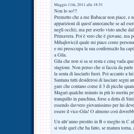
Maggio 11th, 2011 alle 18:51
Non lo so!!!
Premetto che a me Babacar non piace, e no
apparizioni di quest’anno(anche se ad ese
negli occhi), ma per averlo visto anche dal
Primavera. Poi è vero che è giovane, ma pe
Mihajlovic(il quale mi piace come person
e mi preoccupa la sua conferma)lo ha capit
a Gila.
Gila che non si sa se resta e cmq vada ques
stagione. Non penso che si faccia da parte
la senta di lasciarlo fuori. Poi accanto a l
Santana tutti desiderosi di lasciare segni 
gare che contano come il 3 di picche quand
Magari qualche minuto in più lo merita per 
tranquillo in panchina, forse a detta di Si
essendo davvero giovanissimo per lui deve
essere il vice-Gila! O almeno così dovrebb
Un altr’anno prestito in B o meglio in C 
si vede quel che ha fatto, se matura torna,