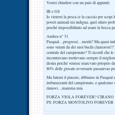
Vorrei chiudere con un paio di appunti:
IB e GS
Io vieterei la pesca (e la caccia) per scopi l
poveri animali mi indigna, quel siluro pr
perché impossibilitato ad usare la bocca per
Andrea n° 31
Pasqual…progressi…meriti? Ma quasi tutti
sono venuti da dei suoi buchi clamorosi!!! 
centrale del campionato? Ti ricordi che le
incontravano mettevano sempre il migliore 
destra perché venisse marcvato prioprio da
80% delle giocate avversarie passanvao pro
Ma fatemi il piacere, abbiamo in Pasqual e
imbarazzanti del campionato, e qualcuno s
rinnovi…mamma mia
FORZA VIOLA FOREVER? CIRANO
PS: FORZA MONTOLIVO FOREVER