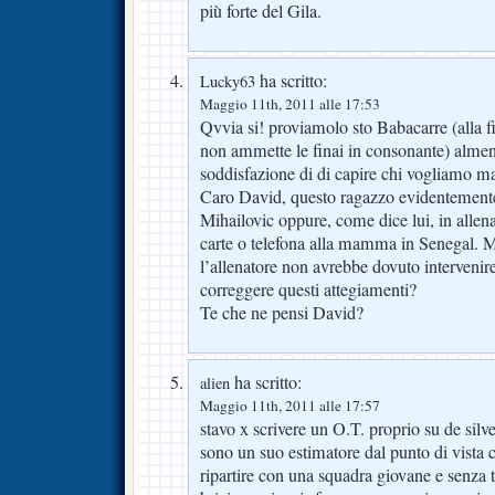
più forte del Gila.
ha scritto:
Lucky63
Maggio 11th, 2011 alle 17:53
Qvvia si! proviamolo sto Babacarre (alla f
non ammette le finai in consonante) almen
soddisfazione di di capire chi vogliamo ma
Caro David, questo ragazzo evidentemente 
Mihailovic oppure, come dice lui, in alle
carte o telefona alla mamma in Senegal. Ma
l’allenatore non avrebbe dovuto intervenir
correggere questi attegiamenti?
Te che ne pensi David?
ha scritto:
alien
Maggio 11th, 2011 alle 17:57
stavo x scrivere un O.T. proprio su de silv
sono un suo estimatore dal punto di vista 
ripartire con una squadra giovane e senza t