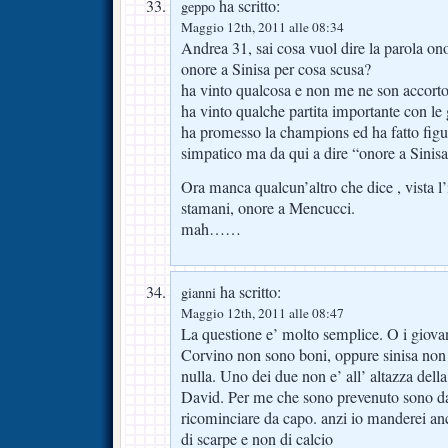
ha scritto:
geppo
Maggio 12th, 2011 alle 08:34
Andrea 31, sai cosa vuol dire la parola on
onore a Sinisa per cosa scusa?
ha vinto qualcosa e non me ne son accort
ha vinto qualche partita importante con le
ha promesso la champions ed ha fatto figu
simpatico ma da qui a dire “onore a Sinisa
Ora manca qualcun’altro che dice , vista l’i
stamani, onore a Mencucci.
mah……
ha scritto:
gianni
Maggio 12th, 2011 alle 08:47
La questione e’ molto semplice. O i giovan
Corvino non sono boni, oppure sinisa non e
nulla. Uno dei due non e’ all’ altazza della
David. Per me che sono prevenuto sono da 
ricominciare da capo. anzi io manderei a
di scarpe e non di calcio