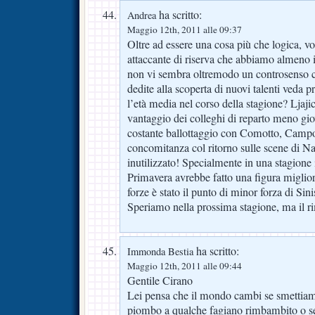
ha scritto:
Andrea
Maggio 12th, 2011 alle 09:37
Oltre ad essere una cosa più che logica, vo
attaccante di riserva che abbiamo almeno in
non vi sembra oltremodo un controsenso c
dedite alla scoperta di nuovi talenti veda 
l’età media nel corso della stagione? Lja
vantaggio dei colleghi di reparto meno giov
costante ballottaggio con Comotto, Campor
concomitanza col ritorno sulle scene di N
inutilizzato! Specialmente in una stagione i
Primavera avrebbe fatto una figura migliore
forze è stato il punto di minor forza di Sini
Speriamo nella prossima stagione, ma il r
ha scritto:
Immonda Bestia
Maggio 12th, 2011 alle 09:44
Gentile Cirano
Lei pensa che il mondo cambi se smettiamo
piombo a qualche fagiano rimbambito o s