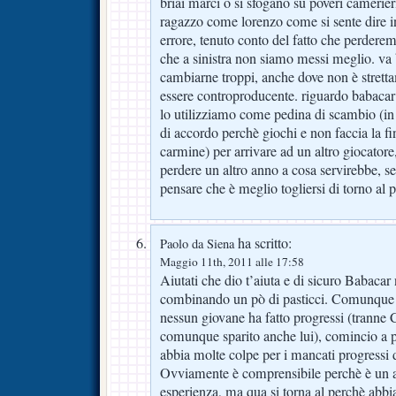
briai marci o si sfogano su poveri camerier
ragazzo come lorenzo come si sente dire i
errore, tenuto conto del fatto che perderem
che a sinistra non siamo messi meglio. va 
cambiarne troppi, anche dove non è strett
essere controproducente. riguardo babacar 
lo utilizziamo come pedina di scambio (in 
di accordo perchè giochi e non faccia la f
carmine) per arrivare ad un altro giocatore,
perdere un altro anno a cosa servirebbe, s
pensare che è meglio togliersi di torno al p
ha scritto:
Paolo da Siena
Maggio 11th, 2011 alle 17:58
Aiutati che dio t’aiuta e di sicuro Babacar
combinando un pò di pasticci. Comunque 
nessun giovane ha fatto progressi (tranne
comunque sparito anche lui), comincio a p
abbia molte colpe per i mancati progressi d
Ovviamente è comprensibile perchè è un a
esperienza, ma qua si torna al perchè abb