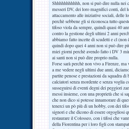
Shhhhhhhhhhh, non si può dire nulla nei c
messeri DV, dei loro magnifici conti, del 
attaccamento alle iniziative sociali, delle l
perchè sebbene gli si riconosca tutto quest
tifoso viola da sempre, quindi quasi 40 an
contro la gestione degli ultimi 2 anni perc
abbiamo fatto incette di scudetti e cl (non 
quindi dopo quei 4 anni non si può dire più
miei giorni perchè avendo fatto i DV 3 mira
ai santi non si può dire proprio nulla.
Forse sarà perchè non vivo a Firenze, ma 
a me vedere negli ultimi due anni, diciam
partite penose e prestazioni da squadra di 
calciatori senza mordente e senza voglia c
susseguirsi di eventi degni dei peggiori zam
messi insieme, con una proprietà che si sap
che non dico si potesse innamorare di qu
tenerci un pò più di un hobby, con dei tifo
signori e che dicono di essere orgogliosi
restaurare il Colosseo, con i tifosi che va
della Fiorentina per i loro figli con stampat