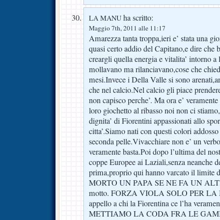
ha scritto:
LA MANU
Maggio 7th, 2011 alle 11:17
Amarezza tanta troppa,ieri e’ stata una gi
quasi certo addio del Capitano,e dire che b
creargli quella energia e vitalita’ intorno a
mollavano ma rilanciavano,cose che chiedia
mesi.Invece i Della Valle si sono arenati,a
che nel calcio.Nel calcio gli piace prender
non capisco perche’. Ma ora e’ veramente l’
loro giochetto al ribasso noi non ci stiamo,
dignita’ di Fiorentini appassionati allo spor
citta’.Siamo nati con questi colori addoss
seconda pelle.Vivacchiare non e’ un verbo
veramente basta.Poi dopo l’ultima del nost
coppe Europee ai Laziali,senza neanche de
prima,proprio qui hanno varcato il limite d
MORTO UN PAPA SE NE FA UN ALTRO. I
motto. FORZA VIOLA SOLO PER LA 
appello a chi la Fiorentina ce l’ha veram
METTIAMO LA CODA FRA LE GAMB