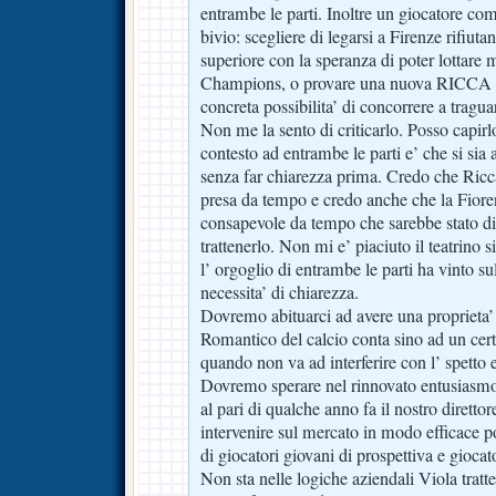
entrambe le parti. Inoltre un giocatore co
bivio: scegliere di legarsi a Firenze rifiut
superiore con la speranza di poter lottare
Champions, o provare una nuova RICCA av
concreta possibilita’ di concorrere a tragua
Non me la sento di criticarlo. Posso capir
contesto ad entrambe le parti e’ che si sia 
senza far chiarezza prima. Credo che Ricca
presa da tempo e credo anche che la Fiorent
consapevole da tempo che sarebbe stato dif
trattenerlo. Non mi e’ piaciuto il teatrino 
l’ orgoglio di entrambe le parti ha vinto s
necessita’ di chiarezza.
Dovremo abituarci ad avere una proprieta’ p
Romantico del calcio conta sino ad un ce
quando non va ad interferire con l’ spetto
Dovremo sperare nel rinnovato entusiasmo
al pari di qualche anno fa il nostro diretto
intervenire sul mercato in modo efficace 
di giocatori giovani di prospettiva e giocat
Non sta nelle logiche aziendali Viola trat