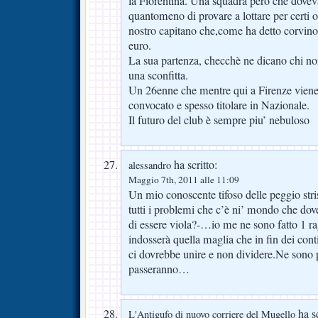
la Fiorentina. Una squadra però che dovev
quantomeno di provare a lottare per certi o
nostro capitano che,come ha detto corvino,
euro.
La sua partenza, checchè ne dicano chi no
una sconfitta.
Un 26enne che mentre qui a Firenze viene 
convocato e spesso titolare in Nazionale.
Il futuro del club è sempre piu’ nebuloso
ha scritto:
alessandro
Maggio 7th, 2011 alle 11:09
Un mio conoscente tifoso delle peggio st
tutti i problemi che c’è ni’ mondo che dov
di essere viola?-…io me ne sono fatto 1 ra
indosserà quella maglia che in fin dei cont
ci dovrebbe unire e non dividere.Ne sono pa
passeranno…
ha sc
L'Antigufo di nuovo corriere del Mugello