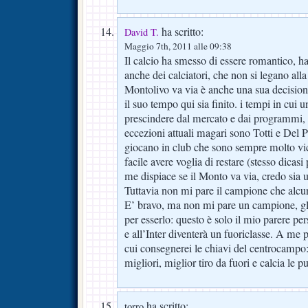
ha scritto:
David T.
Maggio 7th, 2011 alle 09:38
Il calcio ha smesso di essere romantico, h
anche dei calciatori, che non si legano al
Montolivo va via è anche una sua decisio
il suo tempo qui sia finito. i tempi in cui 
prescindere dal mercato e dai programmi,
eccezioni attuali magari sono Totti e Del
giocano in club che sono sempre molto vici
facile avere voglia di restare (stesso dicas
me dispiace se il Monto va via, credo sia 
Tuttavia non mi pare il campione che alcu
E’ bravo, ma non mi pare un campione, gl
per esserlo: questo è solo il mio parere pe
e all’Inter diventerà un fuoriclasse. A me 
cui consegnerei le chiavi del centrocampo:
migliori, miglior tiro da fuori e calcia le p
ha scritto:
torro