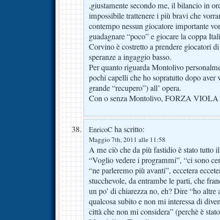
,giustamente secondo me, il bilancio in ord
impossibile trattenere i più bravi che vor
contempo nessun giocatore importante vorr
guadagnare “poco” e giocare la coppa Italia
Corvino è costretto a prendere giocatori di
speranze a ingaggio basso.
Per quanto riguarda Montolivo personalme
pochi capelli che ho sopratutto dopo aver 
grande “recupero”) all’ opera.
Con o senza Montolivo, FORZA VIOLA 
ha scritto:
EnricoC
Maggio 7th, 2011 alle 11:58
A me ciò che da più fastidio è stato tutto i
“Voglio vedere i programmi”, “ci sono cen
“ne parleremo più avanti”, eccetera eccete
stucchevole, da entrambe le parti, che fr
un po’ di chiarezza no, eh? Dire “ho altre
qualcosa subito e non mi interessa di dive
città che non mi considera” (perchè è sta