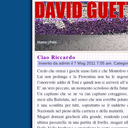
Home |
Foto
Ciao Riccardo
Inserito da admin il 7 Mag 2011 7:05 am. Catego
Credo che ormai i giochi siano fatti e che Montolivo 
Lui non prolunga e la Fiorentina non ha le urgen
l’onorevole addio di Toni e quindi non si arriverà all’
E’ un vero peccato, un momento scivoloso della futura
Un capitano che se ne va (un capitano coraggioso,
mesi alla Batistuta, nel senso che non avrebbe potuto 
è una sconfitta per tutti, soprattutto se il suddetto
Nazionale nel pieno della carriera e della maturità.
Magari domani giocherà alla grande, rendendo così
ultima passarella in una partita di livello, magari all
Della Valle brothers) e sparigliano le carte assicurando