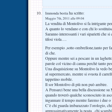
ha scritto:
Immonda bestia
Maggio 7th, 2011 alle 09:04
La vendita di Montolivo si fa intrigante per
A quanto lo vendano e con chi lo sostituis
Saranno interessanti i vari siparietti che si
tifosi viola….
Per esempio ,sotto ombrellone,tanto per far
di che.
Oppure mentre sei a pescare in un laghett
parole col vicino di canna perchè tanto p
Una disquisizione su Montolivo la vedo ben
al supermercato, mentre si svuota il carrell
tappetino mobile.
Il sor Montolivo di più non può ambire.
A Pensarci bene una bella discussione su 
quando troverò qualche sconosciuto in asce
ingannare il tempo mentre faremo i due o t
C’è chi guarda imbarazzato l’orologio, chi
approssimativamente la posta , chi scambi