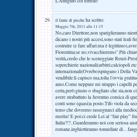
L’Antigufo col tortello
ha scritto:
il fante di picche
Maggio 7th, 2011 alle 11:15
No,caro Direttore,non spariglieranno nient
dicano i nostri più accesi,sono stati leali fi
costruire (e fare affari:ma è legittimo),a
Fiorentina;se no,vivacchieremo”.Più chiar
verità,credo che le sceneggiate Renzi-Pres
soperchierie nazionali(arbitri;calciopoli etc
internazionali(Ovrebo)spingano i Della Val
vendibile:li capisco ma,tolta l’ovvia gratitu
amo.Come neppure mi strappo i capelli 
certa,però:giusto o sbagliato che sia,non c
avere strabattuto la Juventus comica di ques
conti sono (quasi)a posto.Tifo viola da se
temo che dovremo rassegnarci alla mediocr
merita! E poi:ci crede Lei al “fair play” fi
Italia?!?..Guarderanno noi con seriosa auster
romane,inghiottiranno tonnellate di…fang