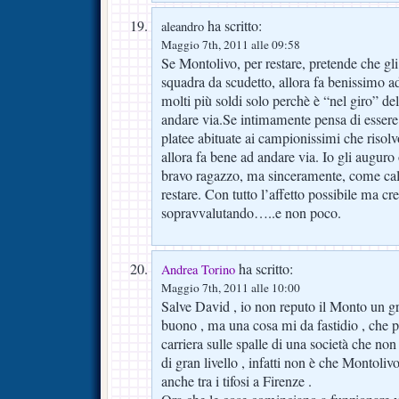
ha scritto:
aleandro
Maggio 7th, 2011 alle 09:58
Se Montolivo, per restare, pretende che gl
squadra da scudetto, allora fa benissimo a
molti più soldi solo perchè è “nel giro” de
andare via.Se intimamente pensa di essere
platee abituate ai campionissimi che risolvo
allora fa bene ad andare via. Io gli augur
bravo ragazzo, ma sinceramente, come calci
restare. Con tutto l’affetto possibile ma cre
sopravvalutando…..e non poco.
ha scritto:
Andrea Torino
Maggio 7th, 2011 alle 10:00
Salve David , io non reputo il Monto un g
buono , ma una cosa mi da fastidio , che pe
carriera sulle spalle di una società che non
di gran livello , infatti non è che Montoliv
anche tra i tifosi a Firenze .