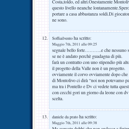
Costa,toldo, ed altri.Onestamente Montol
questo livello neanche lontanamente.Spero 
portare a casa abbastanza soldi.Di giocator
ne sono.
ha scritto:
Soffiailvento
Maggio 7th, 2011 alle 09:25
segnale bello forte………..e che nessuno sia
se ne è andato perchè guadagna di più.
farà un contratto con uno stipendio più al
il progetto della Valle non è un progetto.
ovviamente il corvo ovviamente dopo che 
di Montolivo ci dirà “noi non potevamo p
ma tra i Pontello e Dv ci vedete tutta quest
con cecchi gori un giorno da leone con dv
scelta.
ha scritto:
daniele da prato
Maggio 7th, 2011 alle 09:38
Ma avevate dubbi che non andasse a finire