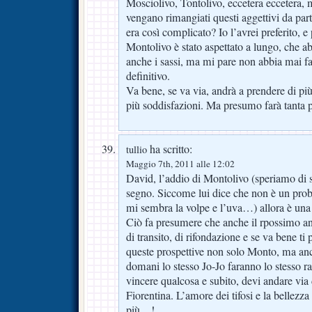
Mosciolivo, Tontolivo, eccetera eccetera,
vengano rimangiati questi aggettivi da parte
era così complicato? Io l’avrei preferito, e
Montolivo è stato aspettato a lungo, che a
anche i sassi, ma mi pare non abbia mai fatt
definitivo.
Va bene, se va via, andrà a prendere di più
più soddisfazioni. Ma presumo farà tanta 
ha scritto:
tullio
Maggio 7th, 2011 alle 12:02
David, l’addio di Montolivo (speriamo di s
segno. Siccome lui dice che non è un prob
mi sembra la volpe e l’uva…) allora è una 
Ciò fa presumere che anche il rpossimo an
di transito, di rifondazione e se va bene ti 
queste prospettive non solo Monto, ma anch
domani lo stesso Jo-Jo faranno lo stesso 
vincere qualcosa e subito, devi andare via 
Fiorentina. L’amore dei tifosi e la bellezza
più…!