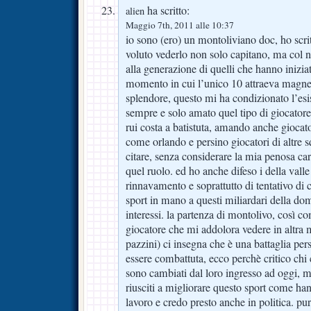
ha scritto:
alien
Maggio 7th, 2011 alle 10:37
io sono (ero) un montoliviano doc, ho scrit
voluto vederlo non solo capitano, ma col n
alla generazione di quelli che hanno inizia
momento in cui l’unico 10 attraeva magne
splendore, questo mi ha condizionato l’esi
sempre e solo amato quel tipo di giocator
rui costa a batistuta, amando anche giocat
come orlando e persino giocatori di altre 
citare, senza considerare la mia penosa car
quel ruolo. ed ho anche difeso i della valle
rinnavamento e soprattutto di tentativo d
sport in mano a questi miliardari della dom
interessi. la partenza di montolivo, così c
giocatore che mi addolora vedere in altra 
pazzini) ci insegna che è una battaglia per
essere combattuta, ecco perchè critico chi cr
sono cambiati dal loro ingresso ad oggi, 
riusciti a migliorare questo sport come ha
lavoro e credo presto anche in politica. pu