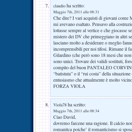
ha scritto:
claudio
Maggio 7th, 2011 alle 08:31
Che dire? I vari acquisti di giovani come 
mi avevano esaltato. Pensavo alla costruz
lottasse sempre al vertice e che giocasse
mistero dei DV che primeggiano in altri set
lasciano molto a desiderare o meglio fann
incomprensibili per noi tifosi. Rimane il f
Gilardino (che però sono 18 mesi che non 
sono unici. Trovare dei validi sostituti, fors
compito del buon PANTALEO CORVINO!!
“batistuta” o il “rui costa” della situazione 
entusiasmo che attualmente è molto vici
FORZA VIOLA
ha scritto:
Viola78
Maggio 7th, 2011 alle 08:34
Ciao David,
dovremo farcene una ragione. Il calcio no
romanitca poiche’ il romanticismo si spos