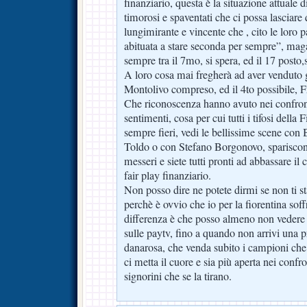
finanziario, questa è la situazione attuale di
timorosi e spaventati che ci possa lasciare 
lungimirante e vincente che , cito le loro p
abituata a stare seconda per sempre”, mag
sempre tra il 7mo, si spera, ed il 17 posto,s
A loro cosa mai fregherà ad aver venduto gl
Montolivo compreso, ed il 4to possibile, F
Che riconoscenza hanno avuto nei confron
sentimenti, cosa per cui tutti i tifosi della
sempre fieri, vedi le bellissime scene con
Toldo o con Stefano Borgonovo, spariscono
messeri e siete tutti pronti ad abbassare il 
fair play finanziario.
Non posso dire ne potete dirmi se non ti st
perchè è ovvio che io per la fiorentina soff
differenza è che posso almeno non vedere le
sulle paytv, fino a quando non arrivi una 
danarosa, che venda subito i campioni c
ci metta il cuore e sia più aperta nei confr
signorini che se la tirano.