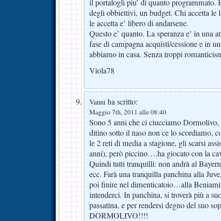
il portafogli piu’ di quanto programmato
degli obbiettivi, un budget. Chi accetta le
le accetta e’ libero di andarsene.
Questo e’ quanto. La speranza e’ in una 
fase di campagna acquisti/cessione e in un
abbiamo in casa. Senza troppi romanticism
Viola78
ha scritto:
Vanni
Maggio 7th, 2011 alle 08:40
Sono 5 anni che ci ciucciamo Dormolivo, p
ditino sotto il naso non ce lo scordiamo, 
le 2 reti di media a stagione, gli scarsi assi
anni), però piccino….ha giocato con la cav
Quindi tutti tranquilli: non andrà al Bayer
ecc. Farà una tranquilla panchina alla Juv
poi finire nel dimenticatoio…alla Beniami
intenderci. In panchina, si troverà più a su
passatina, e per rendersi degno del suo
DORMOLIVO!!!!