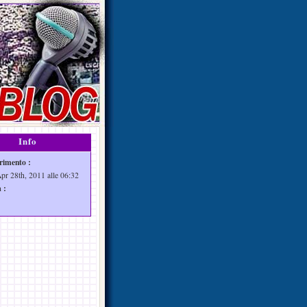
Info
rimento :
Apr 28th, 2011 alle 06:32
 :