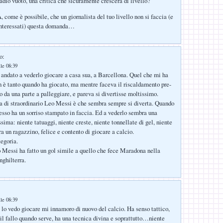
adio vuoto, una critica che sicuramente crescerà di livello?
e è possibile, che un giornalista del tuo livello non si faccia (e
 interessati) questa domanda…
o:
lle 08:39
andato a vederlo giocare a casa sua, a Barcellona. Quel che mi ha
on è tanto quando ha giocato, ma mentre faceva il riscaldamento pre-
o da una parte a palleggiare, e pareva si divertisse moltissimo.
a di straordinario Leo Messi è che sembra sempre si diverta. Quando
esso ha un sorriso stampato in faccia. Ed a vederlo sembra una
sima: niente tatuaggi, niente creste, niente tonnellate di gel, niente
a un ragazzino, felice e contento di giocare a calcio.
tegoria.
 Messi ha fatto un gol simile a quello che fece Maradona nella
Inghilterra.
lle 08:39
e lo vedo giocare mi innamoro di nuovo del calcio. Ha senso tattico,
 il fallo quando serve, ha una tecnica divina e soprattutto…niente