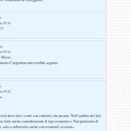
o:
lle 07:10
!!!
to:
lle 07:14
 Messi.
omotto l’argentino non avrebbe segnato.
:
lle 07:22
o.
ietà deve fare i conti con contratti che pesano. Nell’am­bito del fair
re fat­te anche considerazioni di tipo eco­nomico. Non pensiamo di
sa, solo a rafforzarla anche con eventuali cessioni».