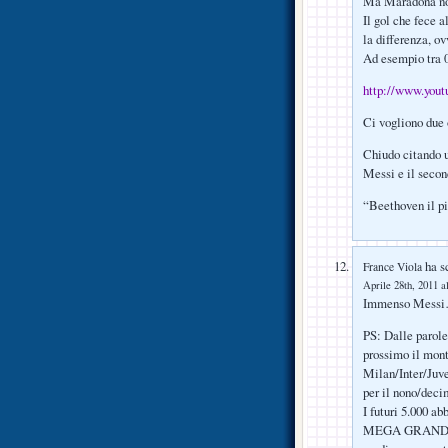
Ma Maradona non
Il gol che fece a
la differenza, ov
Ad esempio tra 0
http://www.you
Ci vogliono due 
Chiudo citando u
Messi e il sec
“Beethoven il p
ha sc
France Viola
Aprile 28th, 2011 a
Immenso Messi…
PS: Dalle parol
prossimo il mon
Milan/Inter/Ju
per il nono/deci
I futuri 5.000 
MEGA GRANDI E