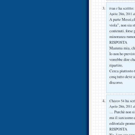
ha scritto:
ivan r
Aprile 28th, 2011 a
A parte Messi,ch
viola”, non sia s
contenuti. forse
minoranza rumor
RISPOSTA
Mamma mia, cha
Io non ho previs
vorrebbe dire ch
ripartire.
Cerca piuttosto t
cmq tutto deve a
discorso.
ha scri
Checco 54
Aprile 28th, 2011 a
… Purchè non si
ma il sarcasmo e
editoriale promo
RISPOSTA
No, è un suo vez