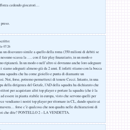
afforza cedendo giocatori…
 preso.
critto:
lle 07:26
a un disavanzo simile a quello della roma (350 milioni di debiti se
 nessuno scassa la …. con il fair play finanziario, in un modo o
uno ripianerà. In un modo o nell’altro si dovranno anche loro adeguare
 ci siamo adeguati almeno già da 2 anni. E infatti stiamo con la bocca
 una squadra che ha come gioiello e punta di diamante un
i. Noi, forse, potremo permetterci di tenere Cecci. Intanto, in una
a della dirigenza del Getafe, l’AD della squadra ha dichiarato che
estitori per acquistare altri top player e portare la squadra (che è la
ad essere in pianta stabile in europa, visto che servono quelli per
ece vendiamo i nostri top player per ritornare in CL, dando spazio ai
imavera… forse c’è qualcosa che non quadra nelle dichiarazioni di
, voi che dite? PONTELLO 2 – LA VENDETTA.