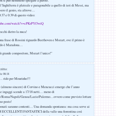
 si può nemmeno spiegare a parole.
ll’Inghilterra è plateale e paragonabile a quello di ieri di Messi, ma
vero il genio, sta altrove…
:37 e 0:39 di questo video:
tube.com/watch?v=cPKrPYf3wiQ
occhi dietro la nuca!
na frase di Rossini riguardo Beethoven e Mozart, ove il primo è
ondo è Maradona…
iù grande compositore, Mozart l’unico!”
ritto:
lle 08:18
 rido per Mourinho!!!
e (almeno sincere) di Corvino e Mencucci emerge che l’anno
te ingaggi scende a 17/18 netti… meno di
ve/Roma/Napoli/Genoa/Lazio/Palermo…ovvero come previsto lottare
mo posto!
abbonati saranno contenti… Una domanda spontanea: ma cosa serve ai
CCELLENTI FANTASTICI della valle una fiorentina così