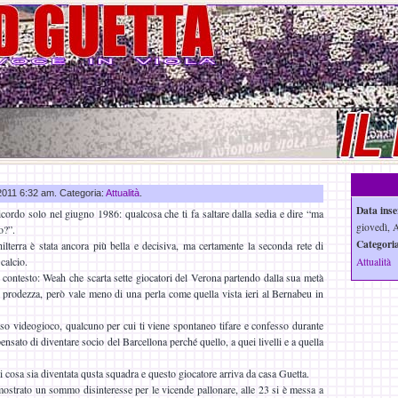
 2011 6:32 am. Categoria:
Attualità
.
Data inse
cordo solo nel giugno 1986: qualcosa che ti fa saltare dalla sedia e dire “ma
giovedì, 
o?”.
Categoria
lterra è stata ancora più bella e decisiva, ma certamente la seconda rete di
 calcio.
Attualità
 contesto: Weah che scarta sette giocatori del Verona partendo dalla sua metà
prodezza, però vale meno di una perla come quella vista ieri al Bernabeu in
o videogioco, qualcuno per cui ti viene spontaneo tifare e confesso durante
pensato di diventare socio del Barcellona perché quello, a quei livelli e a quella
 cosa sia diventata qusta squadra e questo giocatore arriva da casa Guetta.
ostrato un sommo disinteresse per le vicende pallonare, alle 23 si è messa a