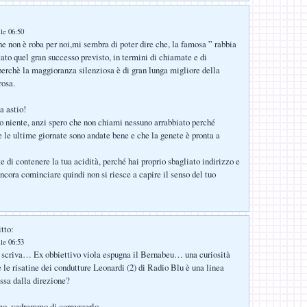
lle 06:50
e non è roba per noi,mi sembra di poter dire che, la famosa ” rabbia
tato quel gran successo previsto, in termini di chiamate e di
 perchè la maggioranza silenziosa è di gran lunga migliore della
osa.
 astio!
to niente, anzi spero che non chiami nessuno arrabbiato perché
e le ultime giornate sono andate bene e che la genete è pronta a
e di contenere la tua acidità, perché hai proprio sbagliato indirizzo e
ncora cominciare quindi non si riesce a capire il senso del tuo
tto:
lle 06:53
 scriva… Ex obbiettivo viola espugna il Bernabeu… una curiosità
 le risatine dei condutture Leonardi (2) di Radio Blu è una linea
ssa dalla direzione?
zo, vedremmo di correggerlo.