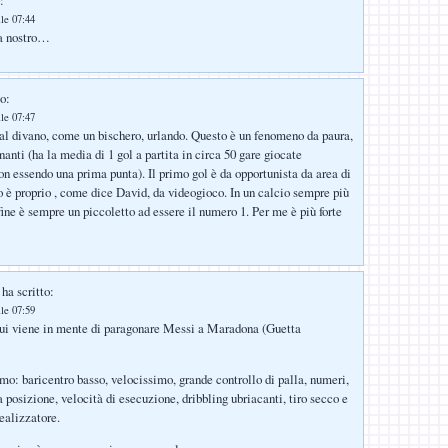
:
lle 07:44
ra nostro…
o:
lle 07:47
al divano, come un bischero, urlando. Questo è un fenomeno da paura,
anti (ha la media di 1 gol a partita in circa 50 gare giocate
on essendo una prima punta). Il primo gol è da opportunista da area di
do è proprio , come dice David, da videogioco. In un calcio sempre più
fine è sempre un piccoletto ad essere il numero 1. Per me è più forte
ha scritto:
lle 07:59
 cui viene in mente di paragonare Messi a Maradona (Guetta
mo: baricentro basso, velocissimo, grande controllo di palla, numeri,
a posizione, velocità di esecuzione, dribbling ubriacanti, tiro secco e
ealizzatore.