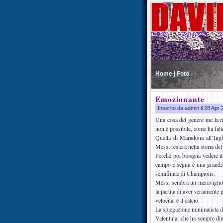
Home |
Foto
Emozionante
Inserito da admin il 28 Apr
Una cosa del genere me la ri
non è possibile, come ha fatt
Quella di Maradona all’Inghi
Messi resterà nella storia del
Perché poi biosgna vedere il
campo e segna è una grande 
semifinale di Champions.
Messi sembra un meraviglios
la partita di aver seriamente 
velocità, è il calcio.
La spiegazione minimalista di
Valentina, che ha sempre dim