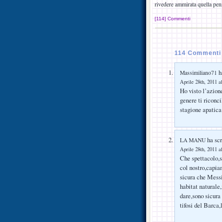
rivedere ammirata quella penn
[114] Commenti
114 Commenti
ha
Massimiliano71
Aprile 28th, 2011 a
Ho visto l’azione
genere ti riconc
stagione apatica
ha scr
LA MANU
Aprile 28th, 2011 a
Che spettacolo,s
col nostro,capia
sicura che Messi
habitat naturale
dare,sono sicur
tifosi del Barca,