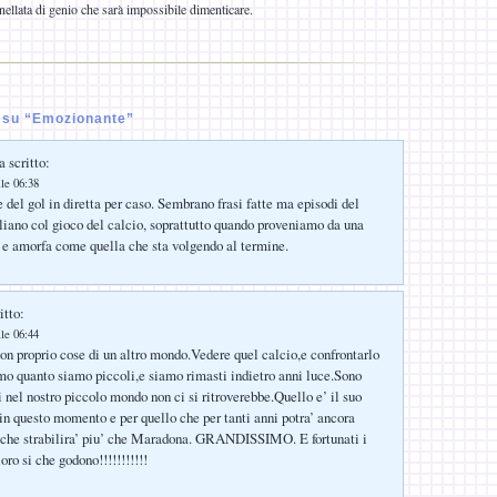
ellata di genio che sarà impossibile dimenticare.
 su “Emozionante”
 scritto:
lle 06:38
 del gol in diretta per caso. Sembrano frasi fatte ma episodi del
iliano col gioco del calcio, soprattutto quando proveniamo da una
 e amorfa come quella che sta volgendo al termine.
itto:
lle 06:44
on proprio cose di un altro mondo.Vedere quel calcio,e confrontarlo
mo quanto siamo piccoli,e siamo rimasti indietro anni luce.Sono
 nel nostro piccolo mondo non ci si ritroverebbe.Quello e’ il suo
,in questo momento e per quello che per tanti anni potra’ ancora
a che strabilira’ piu’ che Maradona. GRANDISSIMO. E fortunati i
loro si che godono!!!!!!!!!!!