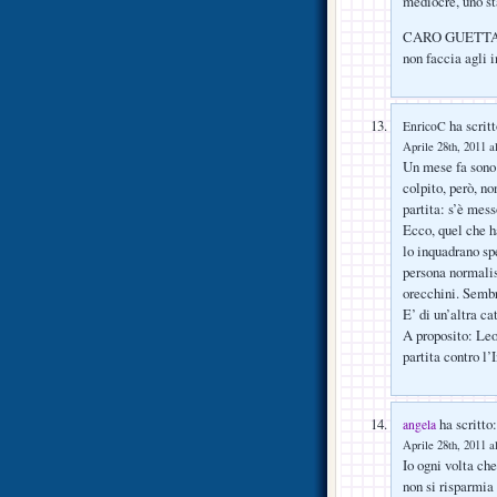
mediocre, uno st
CARO GUETTA, com
non faccia agli
ha scritt
EnricoC
Aprile 28th, 2011 a
Un mese fa sono 
colpito, però, n
partita: s’è mess
Ecco, quel che h
lo inquadrano sp
persona normalis
orecchini. Sembr
E’ di un’altra ca
A proposito: Leo
partita contro l’
ha scritto:
angela
Aprile 28th, 2011 a
Io ogni volta ch
non si risparmia