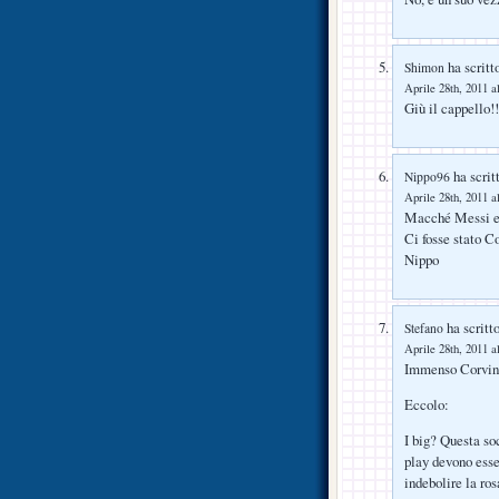
ha scritt
Shimon
Aprile 28th, 2011 a
Giù il cappello!!
ha scrit
Nippo96
Aprile 28th, 2011 a
Macché Messi e
Ci fosse stato C
Nippo
ha scritto
Stefano
Aprile 28th, 2011 a
Immenso Corvin
Eccolo:
I big? Questa soc
play devono esse
indeboli­re la ro