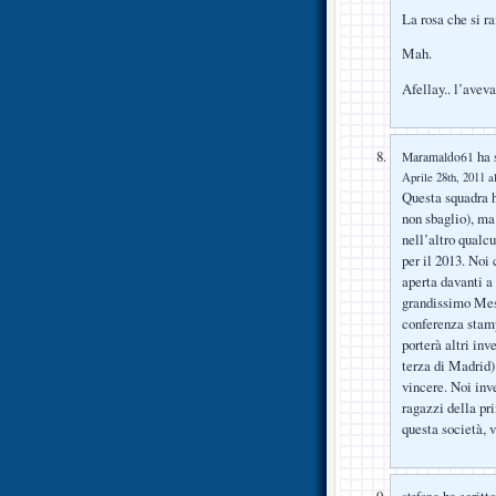
La rosa che si r
Mah.
Afellay.. l’aveva
ha s
Maramaldo61
Aprile 28th, 2011 a
Questa squadra h
non sbaglio), ma
nell’altro qualc
per il 2013. Noi
aperta davanti a
grandissimo Mess
conferenza stamp
porterà altri inv
terza di Madrid) 
vincere. Noi inv
ragazzi della pr
questa società