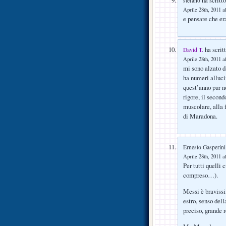
ha scritto
stefano
Aprile 28th, 2011 a
e pensare che e
ha scritt
David T.
Aprile 28th, 2011 a
mi sono alzato d
ha numeri allucin
quest’anno pur n
rigore, il secon
muscolare, alla 
di Maradona.
Ernesto Gasperini
Aprile 28th, 2011 a
Per tutti quelli
compreso…).
Messi è bravissi
estro, senso dell
preciso, grande r