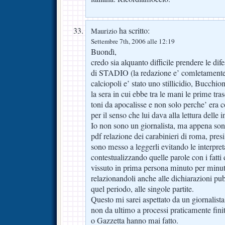
ha scritto:
Maurizio
Settembre 7th, 2006 alle 12:19
Buondì,
credo sia alquanto difficile prendere le 
di STADIO (la redazione e’ comletamente 
calciopoli e’ stato uno stillicidio, Bucchio
la sera in cui ebbe tra le mani le prime tra
toni da apocalisse e non solo perche’ era c
per il senso che lui dava alla lettura delle i
Io non sono un giornalista, ma appena son
pdf relazione dei carabinieri di roma, pres
sono messo a leggerli evitando le interpre
contestualizzando quelle parole con i fatt
vissuto in prima persona minuto per minu
relazionandoli anche alle dichiarazioni pub
quel periodo, alle singole partite.
Questo mi sarei aspettato da un giornalist
non da ultimo a processi praticamente finiti)
o Gazzetta hanno mai fatto.