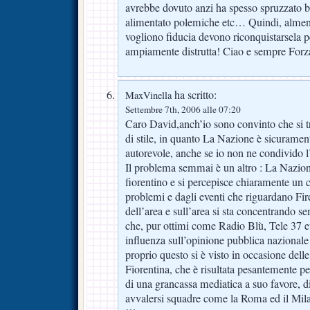
avrebbe dovuto anzi ha spesso spruzzato b
alimentato polemiche etc… Quindi, almeno 
vogliono fiducia devono riconquistarsela p
ampiamente distrutta! Ciao e sempre Forz
ha scritto:
MaxVinella
Settembre 7th, 2006 alle 07:20
Caro David,anch’io sono convinto che si tr
di stile, in quanto La Nazione è sicuramen
autorevole, anche se io non ne condivido l
Il problema semmai è un altro : La Nazion
fiorentino e si percepisce chiaramente un c
problemi e dagli eventi che riguardano Fi
dell’area e sull’area si sta concentrando s
che, pur ottimi come Radio Blù, Tele 37 e
influenza sull’opinione pubblica nazionale 
proprio questo si è visto in occasione delle
Fiorentina, che è risultata pesantemente p
di una grancassa mediatica a suo favore, d
avvalersi squadre come la Roma ed il Mila