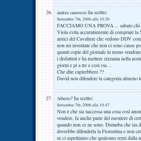
ha scritto:
andrea canavesio
Settembre 7th, 2006 alle 10:26
FACCIAMO UNA PROVA… sabato chi va all
Viola evita accuratamente di comprare la
amici del Cavaliere che vedono DDV come
non mi inventate che non ci sono cause poli
quanti copie del giornale in meno vendono,
i disfattisti e ha mettere zizzania nella nos
giorni e pi a tre e così via…
Che dite capirebbero ??
David non difendere la categoria almeno te 
ha scritto:
Alberto7
Settembre 7th, 2006 alle 10:47
Non è che sia successa una cosa così anom
vendere, fa anche parte del mestiere di cert
quando non ce ne sono. Disturba che sia d
dovrebbe difenderla la Fiorentina e non c
se ci aspettiamo che qualcuno remi dalla n