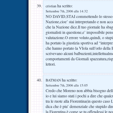
ha scritto:
cristian
Settembre 7th, 2006 alle 14:32
NO DAVID,STAI commettendo lo stesso e
Nazione,cioe’ stai intrepretando e non accet
che la Nazione dice.Il tuo giornale ha sbagl
giornalisti in questione,e’ impossibile pens
valutazione.O errore voluto,quindi, o stupid
ha portato la giustizia sportiva ad “interpre
che hanno portato la VIola sull’orlo della 
scrivevano alcuni balbuzienti,intellettualm
comportamenti da Giornali spazzatura,rispet
lettori.
ha scritto:
BATMAN
Settembre 7th, 2006 alle 15:05
Credo che Moreno non abbia bisogno della
io e lui siamo stati i pochi a dire che qual
tra le ruote alla Fiorentina(in questo caso 
dica che è piu’ demenziale che stupido di
la Fiorentina è come se tu offendessi le nos