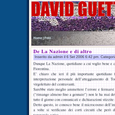
Home |
Foto
De La Nazione e di altro
Inserito da admin il 6 Set 2006 6:42 pm. Categor
Dunque La Nazione, quotidiano a cui voglio bene e co
Fiorentina.
E’ chiaro che ieri il più importante quotidiano 
interpretazione personale dell’atteggiamento di T
virgolettato del centravanti.
Sarebbe stato meglio ammettere l’errore e fermarsi 
(“rimango almeno fino a gennaio”) non le ha mai dett
tutto il giorno con comunicati e dichiarazioni stizzite 
Detto questo, io conosco bene il microcosmo dell’in
a volte si verificano dei corti circuiti che però
temporale estivo.