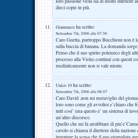
loro passione viola sia di molto inferiore a
dieci copie in più.
ha scritto:
Gianmarco
Settembre 7th, 2006 alle 07:56
Caro Guetta, purtroppo Bucchioni non è la
sulla buccia di banana. La domanda sorge 
Penso che il suo spirito polemico degli ult
processo alla Viola) continui con questi co
mediaticamente non si vale niente.
ha scritto:
Unico 10
Settembre 7th, 2006 alle 08:07
Caro David ,non mi meraviglio del giornali
loro sono come gli avvoltoi e’chiaro che 
tutti cosi’ (ma questo e’ un sistema di lav
un’altro discorso).
Quello che mi fa arrabbiare di piu’e’Carr
cavolo si chiama il direttore della nazione
inventare la scusa che il suo giornalista av