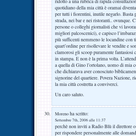
ridotto a una rubrica di rapida consultazion
quotidiano della mia città è oramai divent
per tutti i fiorentini, inutile negarlo. Basta
strada, nei bar e nei ristoranti.. ovunque. C
persone o colleghi giornalisti che vi lavor
migliori palcoscenici), e capisco l’imbar
più sufficenti nemmeno le locandine con tit
quart’ordine per risollevare le vendite e s
clamorosi gli scoop puramente fantasiosi
in stampa. E non è la prima volta. L’attend
a quella di Gino l’ortolano, uomo di mia c
che dichiarava aver conosciuto biblicament
signorine del quartiere. Povera Nazione, ri
la mia città costretta a conviverci.
Un caro saluto.
ha scritto:
Moreno
Settembre 7th, 2006 alle 11:37
perchè non inviti a Radio Blù il direttore o
per rispondere personalmente alle domande