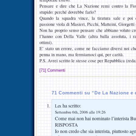
Pensare e dire che La Nazione remi contro la Fio
stupido: perché dovrebbe farlo?
Quando la squadra vince, la tiratura sale e poi
passione viola di Masieri, Picchi, Matteini, Giorgetti 
Non ha proprio senso pensare che abbiano voluto cr
l’hanno con Della Valle (altra balla assoluta, i 
ottimi).
E’ stato un errore, come ne facciamo diversi noi c
penna in mano, ma fermiamoci qui, per carità.
P.S. Avrei scritto le stesse cose per Repubblica (red
[71] Commenti
71 Commenti su “De La Nazione e d
ha scritto:
Lex
Settembre 6th, 2006 alle 19:26
Come mai non hai nominato l’interista B
RISPOSTA
Io non credo che sia interista, piuttosto a