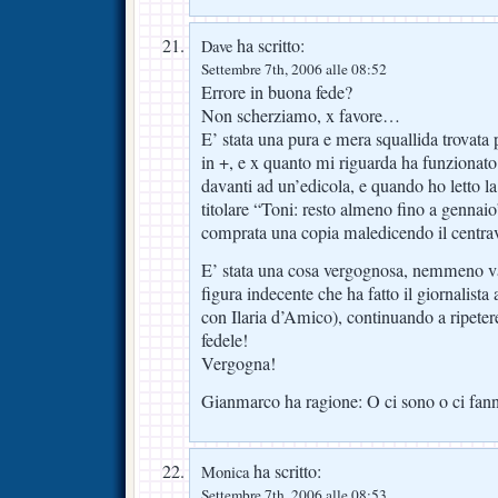
ha scritto:
Dave
Settembre 7th, 2006 alle 08:52
Errore in buona fede?
Non scherziamo, x favore…
E’ stata una pura e mera squallida trovata
in +, e x quanto mi riguarda ha funzionat
davanti ad un’edicola, e quando ho letto l
titolare “Toni: resto almeno fino a genna
comprata una copia maledicendo il centr
E’ stata una cosa vergognosa, nemmeno v
figura indecente che ha fatto il giornalist
con Ilaria d’Amico), continuando a ripetere
fedele!
Vergogna!
Gianmarco ha ragione: O ci sono o ci fan
ha scritto:
Monica
Settembre 7th, 2006 alle 08:53