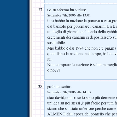
ha scritto:
Gelati Sforzini
Settembre 7th, 2006 alle 13:01
i mì babbo la nazione la portava a casa,pr
dal bar,solo per governare i canarini.Un te
un foglio di giornale,nel fondo della gabb
escrementi dei canarini si depositassero su
sostituibile…
Mio babbo è dal 1974 che non c’è più,ma su
quotidiano la nazione, nel tempo, io ho 
lui.
Non comprare la nazione è salutare,megli
o no???
ha scritto:
paolo
Settembre 7th, 2006 alle 14:13
ciao david,non so se io sono più demente o
un’idea su noi stessi ,è più facile per tutti 
sicuro che sia stato un’errore perchè come t
ALMENO dall’epoca dei pontello che pe