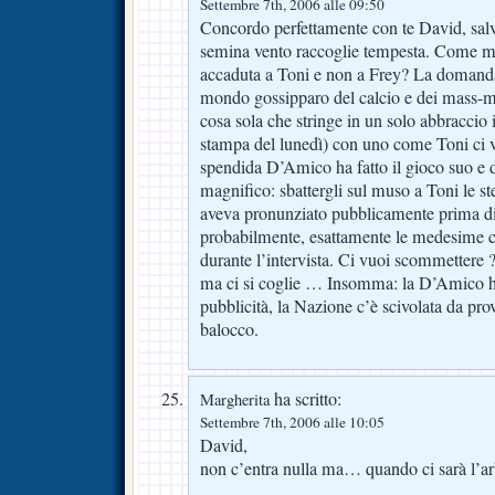
Settembre 7th, 2006 alle 09:50
Concordo perfettamente con te David, salv
semina vento raccoglie tempesta. Come ma
accaduta a Toni e non a Frey? La domanda 
mondo gossipparo del calcio e dei mass-m
cosa sola che stringe in un solo abbraccio i
stampa del lunedì) con uno come Toni ci v
spendida D’Amico ha fatto il gioco suo e 
magnifico: sbattergli sul muso a Toni le st
aveva pronunziato pubblicamente prima di 
probabilmente, esattamente le medesime 
durante l’intervista. Ci vuoi scommettere 
ma ci si coglie … Insomma: la D’Amico ha f
pubblicità, la Nazione c’è scivolata da pro
balocco.
ha scritto:
Margherita
Settembre 7th, 2006 alle 10:05
David,
non c’entra nulla ma… quando ci sarà l’ar