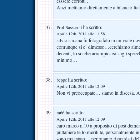
esssere corrotti .
Anzi mettiamo direttamente a bilancio Ital
ha scritto:
Prof.Sassaroli
Aprile 12th, 2011 alle 11:58
silvio sircana fu fotografato in un viale d
comunque si e’ dimesso…cerchiamo almen
decenti, lo so che arrampicarsi sugli specc
minimo…
ha scritto:
beppe
Aprile 12th, 2011 alle 12:09
Non vi preoccupate… siamo in discesa. Al
ha scritto:
m66
Aprile 12th, 2011 alle 12:09
caro marco n.10 a proposito di post demenz
puttaniere te lo meriti te, personalmente in 
sono mai stato….per quanto riguarda i del