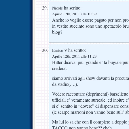
ha scritto:
Nicols
Aprile 12th, 2011 alle 10:39
Anche io voglio essere pagato per non pros
in vestito succinto sono uno spettacolo brut
blog?
ha scritto:
Enrico V
Aprile 12th, 2011 alle 11:23
Hitler diceva: piu’ grande e’ la bugia e piu
credera’.
siamo arrivati agli show davanti la procura, 
da stadio(….).
Vedere raccontare (deprimenti) barzellette 
ufficiali e’ veramente surreale, ed inoltre
si e’ sentito in “dovere” di dispensare cons
(le scarpe marroni non vanno bene sull’ ab
Ma lui lo sa che con il completo a dopp
TACCO non vanno bene?? eheh..