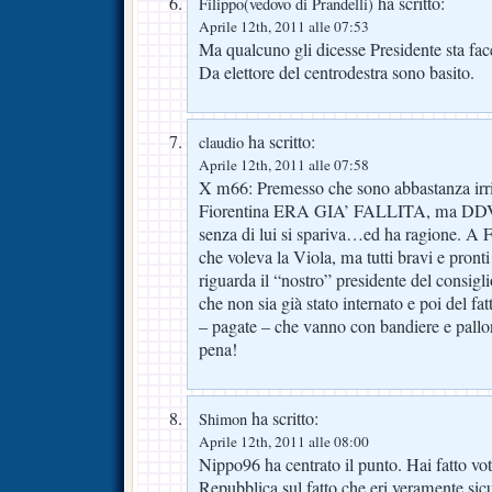
ha scritto:
Filippo(vedovo di Prandelli)
Aprile 12th, 2011 alle 07:53
Ma qualcuno gli dicesse Presidente sta fa
Da elettore del centrodestra sono basito.
ha scritto:
claudio
Aprile 12th, 2011 alle 07:58
X m66: Premesso che sono abbastanza irri
Fiorentina ERA GIA’ FALLITA, ma DDV si 
senza di lui si spariva…ed ha ragione. A 
che voleva la Viola, ma tutti bravi e pronti
riguarda il “nostro” presidente del consigl
che non sia già stato internato e poi del fa
– pagate – che vanno con bandiere e pallo
pena!
ha scritto:
Shimon
Aprile 12th, 2011 alle 08:00
Nippo96 ha centrato il punto. Hai fatto vo
Repubblica sul fatto che eri veramente sicur