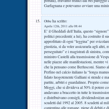
portata), eravamo reduci dal bel pareggio
Garfagnana e potevamo avviare una minise
ha scritto:
Obbe
Aprile 12th, 2011 alle 08:44
E’ il Gheddafi dell’Italia, questo “signore”
politici precedenti( a lui), ha costruito il 
approfittato di ogni “leggina” per svicolar
giustizia, sì da voler assicurarla agli altri,
perseguitato” e i magistrati di sinistra, com
ministro Castelli alla trasmissione di Vesp
nelle piazze alle manifestazioni, mentre vi
che la pensano come Berlusconi. Siamo all
Perfino nel calcio italiano la “longa manus
fidato luogotenente Galliani si stende e m
partite, arbitri e guardalinee. Proprio com
Moggi, che si divideva al 50% il potere co
andavano a braccetto in tutte le trasmission
e distribuivano consigli, dividendosi(un an
scudetti dal 1992 al 2005. 8 scudetti al mil
contentino alle romane, piene di debiti e 