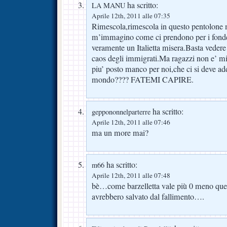
ha scritto:
LA MANU
Aprile 12th, 2011 alle 07:35
Rimescola,rimescola in questo pentolone
m’immagino come ci prendono per i fondel
veramente un Italietta misera.Basta vedere
caos degli immigrati.Ma ragazzi non e’ mic
piu’ posto manco per noi,che ci si deve add
mondo???? FATEMI CAPIRE.
ha scritto:
geppononnelparterre
Aprile 12th, 2011 alle 07:46
ma un more mai?
ha scritto:
m66
Aprile 12th, 2011 alle 07:48
bè…come barzelletta vale più 0 meno quell
avrebbero salvato dal fallimento….