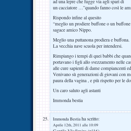
ad una lepre che fugge via agli spari di
un cacciatore …”quando fanno così le a
Rispondo infine al quesito
“meglio un prodiere buffone o un buffone 
sagace amico Nippo.
Meglio una puttanona prodiera e buffona.
La vecchia nave scuola per intendersi.
Rimpiango i tempi di quei babbi che qua
portavano i figli allo svezzamento nelle cas
alle cure sapienti di dame compiancenti ed
Venivano sù generazioni di giovani con 
paura della vagina , e più rispetto per le d
Un caro saluto agli astanti
Immonda bestia
ha scritto:
Immonda Bestia
Aprile 12th, 2011 alle 10:09
Gentile Vladimiro (n°16)