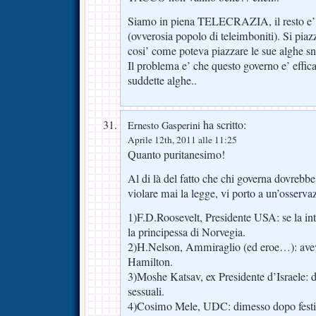
Siamo in piena TELECRAZIA, il resto e’ 
(ovverosia popolo di teleimboniti). Si piaz
cosi’ come poteva piazzare le sue alghe s
Il problema e’ che questo governo e’ effic
suddette alghe..
ha scritto:
Ernesto Gasperini
Aprile 12th, 2011 alle 11:25
Quanto puritanesimo!
Al di là del fatto che chi governa dovrebb
violare mai la legge, vi porto a un’osserva
1)F.D.Roosevelt, Presidente USA: se la int
la principessa di Norvegia.
2)H.Nelson, Ammiraglio (ed eroe…): ave
Hamilton.
3)Moshe Katsav, ex Presidente d’Israele: 
sessuali.
4)Cosimo Mele, UDC: dimesso dopo festino