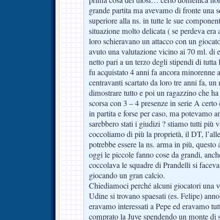
grande partita ma avevamo di fronte una s
superiore alla ns. in tutte le sue component
situazione molto delicata ( se perdeva era 
loro schieravano un attacco con un giocato
avuto una valutazione vicino ai 70 ml. di 
netto pari a un terzo degli stipendi di tutta
fu acquistato 4 anni fa ancora minorenne a
centravanti scartato da loro tre anni fa, u
dimostrare tutto e poi un ragazzino che h
scorsa con 3 – 4 presenze in serie A certo
in partita e forse per caso, ma potevamo 
sarebbero stati i giudizi ? stiamo tutti più 
coccoliamo di più la proprietà, il DT, l’all
potrebbe essere la ns. arma in più, questo
oggi le piccole fanno cose da grandi, anch
coccolava le squadre di Prandelli si faceva
giocando un gran calcio.
Chiediamoci perché alcuni giocatori una v
Udine si trovano spaesati (es. Felipe) anno
eravamo interessati a Pepe ed eravamo tutti
comprato la Juve spendendo un monte di sol