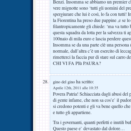
Benzi. Insomma se abbiamo un premier che
vere mignotte sono ‘tutti gli uomini del pre
spergiurare che lui è così, lo fa con tutti!
la Fiorentina ha preso due pappine ,e se lo 
filantropicamente gli chiede: ‘ma va tutto
questa squadra da lotta per la salvezza ti 
100naio di mila euro e lascia perdere ques
Insomma se da una parte cìè una persona (
normale, dall’altra c’è un esercito di lecca
rimetterci la faccia pur di stare sul carro de
CHI VI FA PIù PAURA?
ha scritto:
gino del gino
Aprile 12th, 2011 alle 10:35
Povera Patria! Schiacciata dagli abusi del 
di gente infame, che non sa cos’e` il pudor
si credono potenti e gli va bene quello che
e tutto gli appartiene.
Tra i governanti, quanti perfetti e inutili bu
Questo paese e` devastato dal dolore…