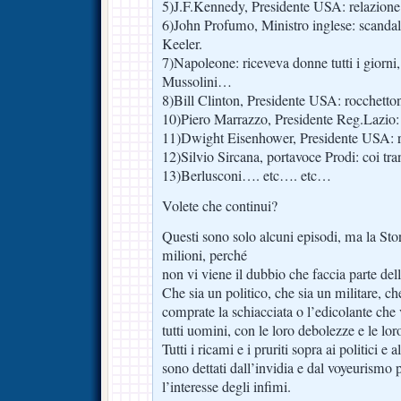
5)J.F.Kennedy, Presidente USA: relazion
6)John Profumo, Ministro inglese: scandalo
Keeler.
7)Napoleone: riceveva donne tutti i giorni
Mussolini…
8)Bill Clinton, Presidente USA: rocchettone
10)Piero Marrazzo, Presidente Reg.Lazio: 
11)Dwight Eisenhower, Presidente USA: rel
12)Silvio Sircana, portavoce Prodi: coi tra
13)Berlusconi…. etc…. etc…
Volete che continui?
Questi sono solo alcuni episodi, ma la Sto
milioni, perché
non vi viene il dubbio che faccia parte de
Che sia un politico, che sia un militare, ch
comprate la schiacciata o l’edicolante che 
tutti uomini, con le loro debolezze e le lo
Tutti i ricami e i pruriti sopra ai politici e 
sono dettati dall’invidia e dal voyeurismo 
l’interesse degli infimi.