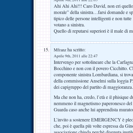
Ahi Ahi Ahi!!! Caro David, non eri quello 
morale” della sinistra…farsi domande e spa
tipico delle persone intelligenti e non tutte 
votano a sinistra.
Quello di reputarsi superiori è il male di mol
ha scritto:
Mfranz
Aprile 9th, 2011 alle 22:47
Intervengo per sottolineare che la Carfagn
Bocchino e non con il povero Cicchitto. Ch
componente sinistra Lombardiana, si trova
della commissione Anselmi sulla loggia P
dei capigruppo del partito di maggioranza.
Ma che non ha, credo, l’età e il phisique du 
nemmeno il magnetismo paperonesco del su
Guarda caso anche lui apprendista muratore
L’invito a sostenere EMERGENCY è pleon
che, poi è quella più volte espressa da Gin
associazione chiuda perchè divenuta inutil