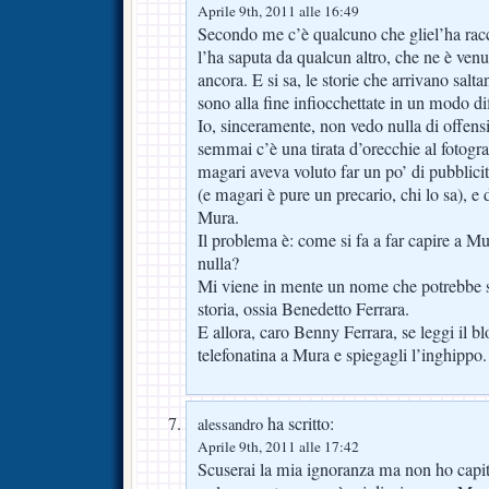
Aprile 9th, 2011 alle 16:49
Secondo me c’è qualcuno che gliel’ha racc
l’ha saputa da qualcun altro, che ne è ven
ancora. E si sa, le storie che arrivano sal
sono alla fine infiocchettate in un modo dif
Io, sinceramente, non vedo nulla di offen
semmai c’è una tirata d’orecchie al fotogr
magari aveva voluto far un po’ di pubblicit
(e magari è pure un precario, chi lo sa), e
Mura.
Il problema è: come si fa a far capire a Mu
nulla?
Mi viene in mente un nome che potrebbe s
storia, ossia Benedetto Ferrara.
E allora, caro Benny Ferrara, se leggi il b
telefonatina a Mura e spiegagli l’inghippo.
ha scritto:
alessandro
Aprile 9th, 2011 alle 17:42
Scuserai la mia ignoranza ma non ho capit