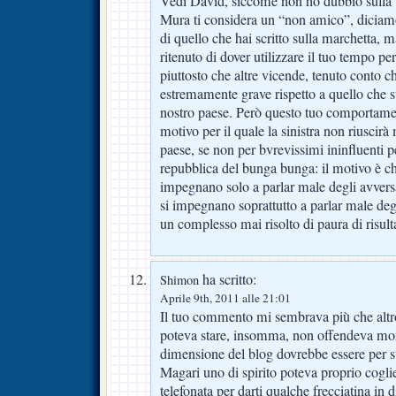
Vedi David, siccome non ho dubbio sulla t
Mura ti considera un “non amico”, diciamo 
di quello che hai scritto sulla marchetta, ma
ritenuto di dover utilizzare il tuo tempo pe
piuttosto che altre vicende, tenuto conto 
estremamente grave rispetto a quello che su
nostro paese. Però questo tuo comportament
motivo per il quale la sinistra non riuscir
paese, se non per bvrevissimi ininfluenti p
repubblica del bunga bunga: il motivo è che
impegnano solo a parlar male degli avversari
si impegnano soprattutto a parlar male degli
un complesso mai risolto di paura di risulta
ha scritto:
Shimon
Aprile 9th, 2011 alle 21:01
Il tuo commento mi sembrava più che altro
poteva stare, insomma, non offendeva mor
dimensione del blog dovrebbe essere per s
Magari uno di spirito poteva proprio coglie
telefonata per darti qualche frecciatina in d