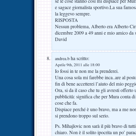
se le cose stanno così mi dispiace per Mura
e sagace giornalista sportivo.La sua famosa
la leggevo sempre.
RISPOSTA
Nessun problema, Alberto era Alberto Cirà
dicembre 2009 a 49 anni e mio amico da 
David
ha scritto:
andrea.b
Aprile 9th, 2011 alle 18:00
Io fossi in te non me la prenderei.
Una cosa sola mi farebbe inca..are al posto
fin di bene accetterei l’aiuto del mio pegg
Ora, si da il caso che tu gli avresti offerto
pubblicità: significa che per Mura conta di
cose che fa.
Dispiace perché è uno bravo, ma a me non
si prendono troppo sul serio.
Ps. Mihajlovic non sarà il più bravo di tutti
chiaro. Non è il solito ipocrita un po’ par