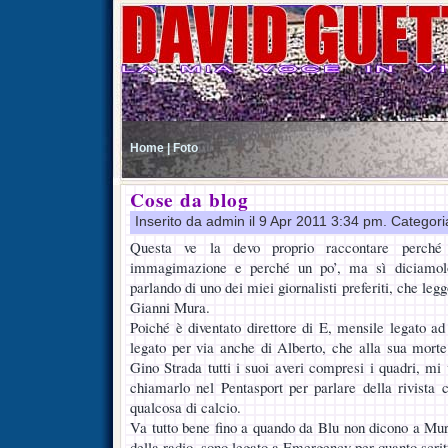
Home |
Foto
Cose da blog
Inserito da admin il 9 Apr 2011 3:34 pm. Categor
Questa ve la devo proprio raccontare perché
immagimazione e perché un po’, ma sì diciamolo
parlando di uno dei miei giornalisti preferiti, che le
Gianni Mura.
Poiché è diventato direttore di E, mensile legato 
legato per via anche di Alberto, che alla sua morte
Gino Strada tutti i suoi averi compresi i quadri, 
chiamarlo nel Pentasport per parlare della rivista 
qualcosa di calcio.
Va tutto bene fino a quando da Blu non dicono a Mura
della radio, sono legato a Emergency per quanto scrit