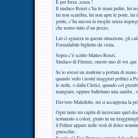
E per forza ,scusa !
Il sindaco Renzi c’ha le mani pulite, lui n
lui non scambia, lui non apre le porte, lu
gente, c’ha ancora la moglie senza impie
che uomo tutto d’un pezzo.
Lui ci sguazza in questa situazione, gli cal
Formidabile biglietto da visita.
Sopra c’è scritto Matteo Renzi,
Sindaco di Firenze, onesto uno di voi ,qui 
Se io avessi un mattone a portata di mano lo
quando vedo i nostri maggiori politici a P
le stelle, o dalla Clerici, quando col gremb
mangiare, oppure ballettano una samba , o
Davvero Maledetto, mi si accappona la pel
Ogni tanto mi capita di incrociare quel d
restaurato a colori, girato in un irraggiung
il Fuhrer appare nelle vesti di dolce nonnin
ginocchie .