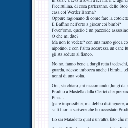
In sala c’è Eva Brown a servire il tè agli a
Piccirullina, di cosa parleranno, dello Sto
casa col Werder Brema?
Oppure ragionano di come fare la cotolette
E Baffino nell’orto a giocar coi bimbi?
Pover’omo, quello è un pazzoide assassin
O che mi dite?
Ma non lo vedete? con una mano gioca co
nipotino, e con l’altra accarezza un cane
gli sta seduto al fianco.
No no, fanno bene a dargli retta i tedeschi
guarda, adesso imbocca anche i bimbi…eh
nonni di una volta.
Ora, sia chiaro ,mi raccomando ,lungi da 
Prodi o a Mastella dalla Clerici che prepara
Pina…
(pare impossibile, ma debbo distinguere, 
salti fuori a scrivere che ho accostato Prod
Lo sai Maladetto qual è un’altra foto che m