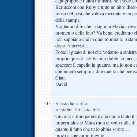
capogruppo e l’altra ministro, non vedo cos
Berlusconi con Ruby è tutto un altro disco
senso del post che voleva raccontare un cer
della stampa.
Vogliamo dire che la signora Flavia aveva 
momento della foto? Va bene, crediamo ch
non sappiano che in quel momento li sta
dopo l’intervista…
Forse il guaio di noi che votiamo a sinistr
proprio questo: coltiviamo dubbi, ci fac
spaccare il capello in quattro, ma io non 
continuerò sempre a dire quello che pems
Ciao,
David
ha scritto:
Alessio
Aprile 9th, 2011 alle 19:39
Guarda: il mio parere è che non è tanto il
impermalosito Mura (non ci vedo nulla di 
quanto il fatto che tu lo abbia scritto…
provo a spiegarmi meglio…