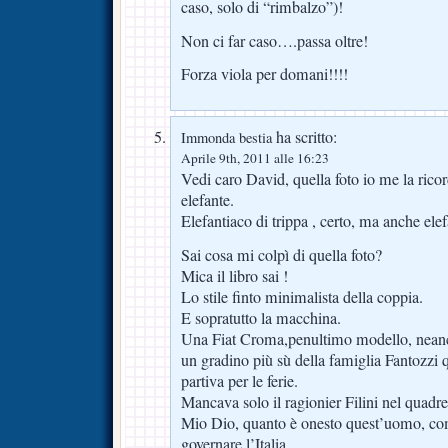
caso, solo di “rimbalzo”)!
Non ci far caso….passa oltre!
Forza viola per domani!!!!
ha scritto:
Immonda bestia
Aprile 9th, 2011 alle 16:23
Vedi caro David, quella foto io me la rico
elefante.
Elefantiaco di trippa , certo, ma anche el
Sai cosa mi colpì di quella foto?
Mica il libro sai !
Lo stile finto minimalista della coppia.
E sopratutto la macchina.
Una Fiat Croma,penultimo modello, neanc
un gradino più sù della famiglia Fantozzi
partiva per le ferie.
Mancava solo il ragionier Filini nel quadret
Mio Dio, quanto è onesto quest’uomo, come
governare l’Italia…