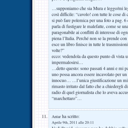
…supponiamo che sia Mura e leggo/mi leg
così difficile: “cavolo! con tutte le cose d
si può fare polemica per una foto a pag. 6 
parla di fustigare le malefatte, come se una
paragonabile ai conflitti di interesse di ogn
piena l’Italia. Perché non se la prende co
esce un libro finisce in tutte le trasmission
volte?”
ecco: vedendola da questo punto di vista 
impermalosirsi…
…detto questo: sono passati 4 anni e mi p
uno possa ancora essere incavolato per un
innocuo… …l’unica giustificazione un mi
rimasto irritato dal fatto che a chiedergli d
radio di quel giornalista che lo aveva accu
“marchettaro”…
ha scritto:
Antar
Aprile 9th, 2011 alle 20:11