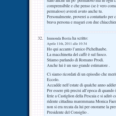
stato anche un po’ permaloso ma in ogni 
comprensibile e che penso (se è vero come
permaloso) avresti avuto anche tu.
Personalmente, proverei a contattarlo per
brava persona e magari con due chiacchiere
ha scritto:
Immonda Bestia
Aprile 11th, 2011 alle 10:34
Ho qui accanto l’amico Pichelhaube.
La macchinetta del caffè è sul fuoco.
Stiamo parlando di Romano Prodi.
Anche lui è un suo grande estimatore .
Ci siamo ricordati di un episodio che merit
Eccolo.
Accadde nell’estate di qualche anno addiet
Per essere più precisi all’epoca di quand
ferie a Castiglion della Pescaia e si adirò c
ridente cittadina maremmana Monica Faenzi
non si era recata da lui per onorarne la pre
Presidente del Consiglio .