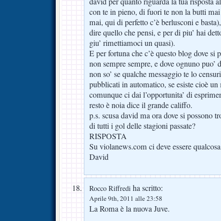
david per quanto riguarda la tua risposta a
con te in pieno, di fuori te non la butti ma
mai, qui di perfetto c’è berlusconi e basta),
dire quello che pensi, e per di piu’ hai de
giu’ rimettiamoci un quasi).
E per fortuna che c’è questo blog dove si p
non sempre sempre, e dove ognuno puo’ di
non so’ se qualche messaggio te lo censu
pubblicati in automatico, se esiste cioè u
comunque ci dai l’opportunita’ di esprimerc
resto è noia dice il grande califfo.
p.s. scusa david ma ora dove si possono tr
di tutti i gol delle stagioni passate?
RISPOSTA
Su violanews.com ci deve essere qualcosa,
David
ha scritto:
Rocco Riffredi
Aprile 9th, 2011 alle 23:58
La Roma è la nuova Juve.