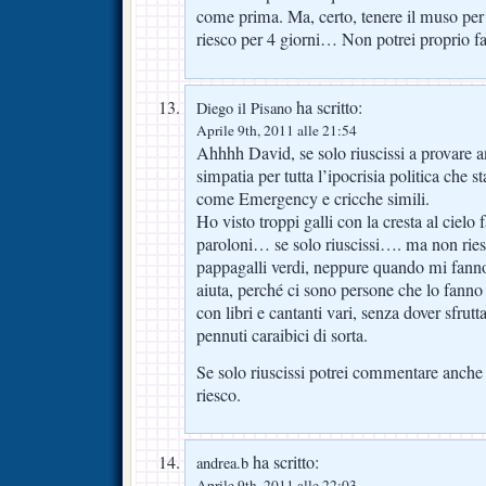
come prima. Ma, certo, tenere il muso per 
riesco per 4 giorni… Non potrei proprio far
ha scritto:
Diego il Pisano
Aprile 9th, 2011 alle 21:54
Ahhhh David, se solo riuscissi a provare a
simpatia per tutta l’ipocrisia politica che s
come Emergency e cricche simili.
Ho visto troppi galli con la cresta al cielo f
paroloni… se solo riuscissi…. ma non riesc
pappagalli verdi, neppure quando mi fann
aiuta, perché ci sono persone che lo fanno
con libri e cantanti vari, senza dover sfrutta
pennuti caraibici di sorta.
Se solo riuscissi potrei commentare anche
riesco.
ha scritto:
andrea.b
Aprile 9th, 2011 alle 22:03