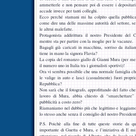
ammetterle e non pensare poi di essere i depositari
accade invece per tanti colleghi.
Ecco perché stamani mi ha colpito quella pubblic
come dire una delle massime autorità del settore, se
le altrui malefatte.
Protagonista addirittura il nostro Presidente del 
mentre sta per partire con la moglie per le vacanze.
Bagagli già caricati in macchina, sorriso da itali
tiene in mano la signora Flavia?
La copia del romanzo giallo di Gianni Mura (per me,
il numero uno in Italia tra i giornalisti sportivi)!
Ora vi sembra possibile che una normale famiglia che 
le valige in auto e lasci (casualmente) fuori proprio
Repubblica?
Non sarà che il fotografo, approfittando del fatto che
lavoro di Mura, abbia chiesto di “smarchettare” 
pubblicità a costo zero?
Riamaniamo nel dubbio più che legittimo e leggiamoc
lo stesso anche senza il consiglio del nostro President
P.S. Poichè alla fine di tutte queste storie da 
importante di Guetta e Mura, e l’iniziativa di E m
attenzione, nel ricordo di Alberto, che da lassù se 