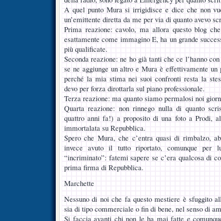
A quel punto Mura si irrigidisce e dice che non vu
un’emittente diretta da me per via di quanto avevo scr
Prima reazione: cavolo, ma allora questo blog che
esattamente come immagino E, ha un grande successo
più qualificate.
Seconda reazione: ne ho già tanti che ce l’hanno con
se ne aggiunge un altro e Mura è effettivamente un
perché la mia stima nei suoi confronti resta la stes
devo per forza dirottarla sul piano professionale.
Terza reazione: ma quanto siamo permalosi noi giorna
Quarta reazione: non rinnego nulla di quanto scris
quattro anni fa!) a proposito di una foto a Prodi, a
immortalata su Repubblica.
Spero che Mura, che c’entra quasi di rimbalzo, ab
invece avuto il tutto riportato, comunque per 
“incriminato”: fatemi sapere se c’era qualcosa di cos
prima firma di Repubblica.
Marchette
Nessuno di noi che fa questo mestiere è sfuggito al
sia di tipo commerciale o fin di bene, nel senso di a
Si faccia avanti chi non le ha mai fatte e comunqu