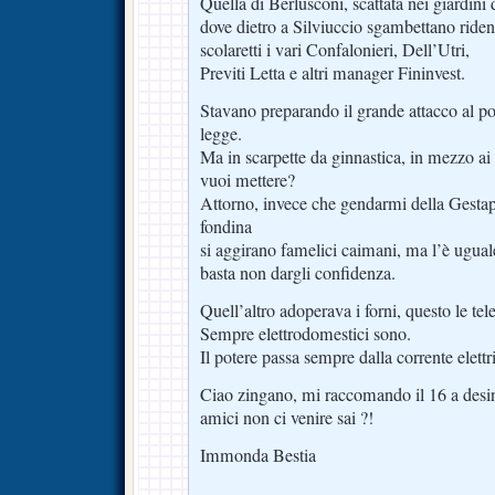
Quella di Berlusconi, scattata nei giardini 
dove dietro a Silviuccio sgambettano riden
scolaretti i vari Confalonieri, Dell’Utri,
Previti Letta e altri manager Fininvest.
Stavano preparando il grande attacco al pote
legge.
Ma in scarpette da ginnastica, in mezzo ai fi
vuoi mettere?
Attorno, invece che gendarmi della Gestap
fondina
si aggirano famelici caimani, ma l’è uguale
basta non dargli confidenza.
Quell’altro adoperava i forni, questo le tele
Sempre elettrodomestici sono.
Il potere passa sempre dalla corrente elettr
Ciao zingano, mi raccomando il 16 a desin
amici non ci venire sai ?!
Immonda Bestia