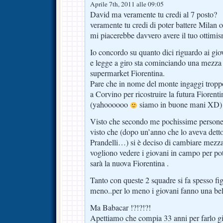
Aprile 7th, 2011 alle 09:05
David ma veramente tu credi al 7 posto?
veramente tu credi di poter battere Milan 
mi piacerebbe davvero avere il tuo ottimi
Io concordo su quanto dici riguardo ai gio
e legge a giro sta cominciando una mezza
supermarket Fiorentina.
Pare che in nome del monte ingaggi troppo 
a Corvino per ricostruire la futura Fiorent
(yahoooooo
siamo in buone mani XD)
Visto che secondo me pochissime persone 
visto che (dopo un’anno che lo aveva det
Prandelli…) si è deciso di cambiare mezza
vogliono vedere i giovani in campo per pot
sarà la nuova Fiorentina .
Tanto con queste 2 squadre si fa spesso f
meno..per lo meno i giovani fanno una bel
Ma Babacar !?!?!?!
Apettiamo che compia 33 anni per farlo gio