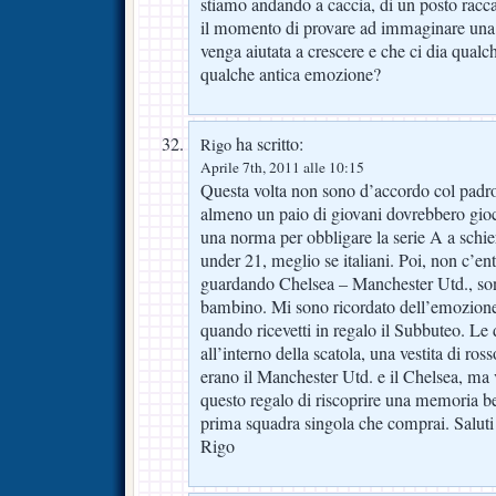
stiamo andando a caccia, di un posto racca
il momento di provare ad immaginare una 
venga aiutata a crescere e che ci dia qualc
qualche antica emozione?
ha scritto:
Rigo
Aprile 7th, 2011 alle 10:15
Questa volta non sono d’accordo col padr
almeno un paio di giovani dovrebbero gio
una norma per obbligare la serie A a schi
under 21, meglio se italiani. Poi, non c’entr
guardando Chelsea – Manchester Utd., son
bambino. Mi sono ricordato dell’emozione
quando ricevetti in regalo il Subbuteo. Le 
all’interno della scatola, una vestita di ro
erano il Manchester Utd. e il Chelsea, ma v
questo regalo di riscoprire una memoria bel
prima squadra singola che comprai. Saluti a
Rigo