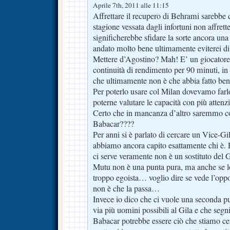
Aprile 7th, 2011 alle 11:15
Affrettare il recupero di Behrami sarebbe
stagione vessata dagli infortuni non affrett
significherebbe sfidare la sorte ancora una
andato molto bene ultimamente eviterei di 
Mettere d’Agostino? Mah! E’ un giocatore
continuità di rendimento per 90 minuti, in
che ultimamente non è che abbia fatto b
Per poterlo usare col Milan dovevamo farl
poterne valutare le capacità con più attenz
Certo che in mancanza d’altro saremmo cost
Babacar????
Per anni si è parlato di cercare un Vice
abbiamo ancora capito esattamente chi è.
ci serve veramente non è un sostituto del
Mutu non è una punta pura, ma anche se l
troppo egoista… voglio dire se vede l’oppor
non è che la passa…
Invece io dico che ci vuole una seconda pun
via più uomini possibili al Gila e che segni
Babacar potrebbe essere ciò che stiamo ce