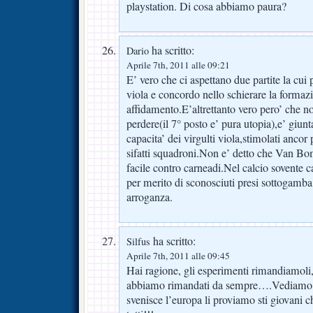
playstation. Di cosa abbiamo paura?
ha scritto:
Dario
Aprile 7th, 2011 alle 09:21
E’ vero che ci aspettano due partite la cui p
viola e concordo nello schierare la formazi
affidamento.E’altrettanto vero pero’ che n
perdere(il 7° posto e’ pura utopia),e’ giunt
capacita’ dei virgulti viola,stimolati ancor 
sifatti squadroni.Non e’ detto che Van Bo
facile contro carneadi.Nel calcio sovente c
per merito di sconosciuti presi sottogamb
arroganza.
ha scritto:
Silfus
Aprile 7th, 2011 alle 09:45
Hai ragione, gli esperimenti rimandiamoli
abbiamo rimandati da sempre….Vediamo s
svenisce l’europa li proviamo sti giovani 