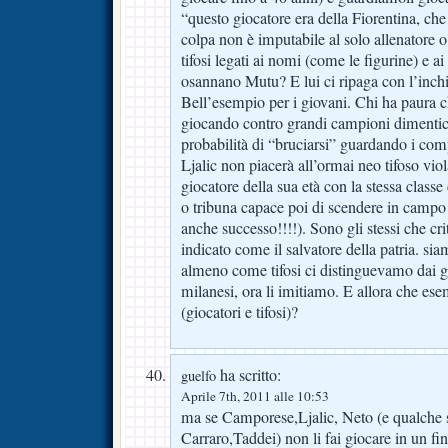
“questo giocatore era della Fiorentina, c
colpa non è imputabile al solo allenatore o
tifosi legati ai nomi (come le figurine) e ai 
osannano Mutu? E lui ci ripaga con l’inchi
Bell’esempio per i giovani. Chi ha paura c
giocando contro grandi campioni dimentic
probabilità di “bruciarsi” guardando i com
Ljalic non piacerà all’ormai neo tifoso vio
giocatore della sua età con la stessa clas
o tribuna capace poi di scendere in campo 
anche successo!!!!). Sono gli stessi che cri
indicato come il salvatore della patria. sia
almeno come tifosi ci distinguevamo dai g
milanesi, ora li imitiamo. E allora che es
(giocatori e tifosi)?
ha scritto:
guelfo
Aprile 7th, 2011 alle 10:53
ma se Camporese,Ljalic, Neto (e qualche 
Carraro,Taddei) non li fai giocare in un f