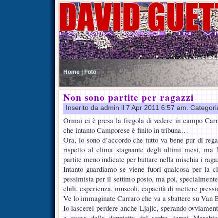
Home |
Foto
Non sono partite per ragazzi
Inserito da admin il 7 Apr 2011 6:57 am. Categor
Ormai ci è presa la fregola di vedere in campo Car
che intanto Camporese è finito in tribuna…
Ora, io sono d’accordo che tutto va bene pur di rega
rispetto al clima stagnante degli ultimi mesi, ma
partite meno indicate per buttare nella mischia i ra
Intanto guardiamo se viene fuori qualcosa per la c
pessimista per il settimo posto, ma poi, specialmente 
chili, esperienza, muscoli, capacità di mettere pressi
Ve lo immaginate Carraro che va a sbattere su Van
Io lascerei perdere anche Ljajic, sperando ovviament
a causa della doppietta del serbo, terrei Marchi