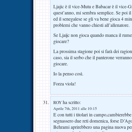
Ljajic è il vice-Mutu e Babacar è il vice-Gi
quest’anno, mi sembra semplice. Se poi il
ed il senegalese se gli va bene gioca 4 minu
problemi che vanno chiesti all’allenatore.
Se Ljaijc non gioca quando manca il rum
giocare?
La prossima stagione poi si farà dei ragiona
caso, sia il serbo che il panterone verranno
giocare.
Io la penso così.
Forza viola!
ha scritto:
ROY
Aprile 7th, 2011 alle 10:15
E con tutti i titolari in campo,cambierebbe 
segnassero due reti domenica, forse D’Agos
Behrami aprirebbero una pagina nuova per