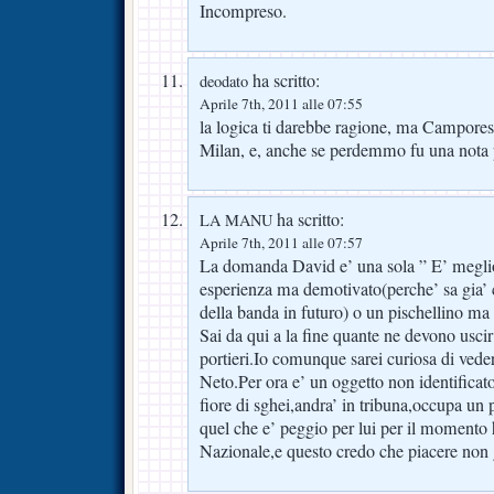
Incompreso.
ha scritto:
deodato
Aprile 7th, 2011 alle 07:55
la logica ti darebbe ragione, ma Camporese
Milan, e, anche se perdemmo fu una nota 
ha scritto:
LA MANU
Aprile 7th, 2011 alle 07:57
La domanda David e’ una sola ” E’ megli
esperienza ma demotivato(perche’ sa gia’ c
della banda in futuro) o un pischellino ma
Sai da qui a la fine quante ne devono uscir
portieri.Io comunque sarei curiosa di veder
Neto.Per ora e’ un oggetto non identificat
fiore di sghei,andra’ in tribuna,occupa un 
quel che e’ peggio per lui per il momento h
Nazionale,e questo credo che piacere non g