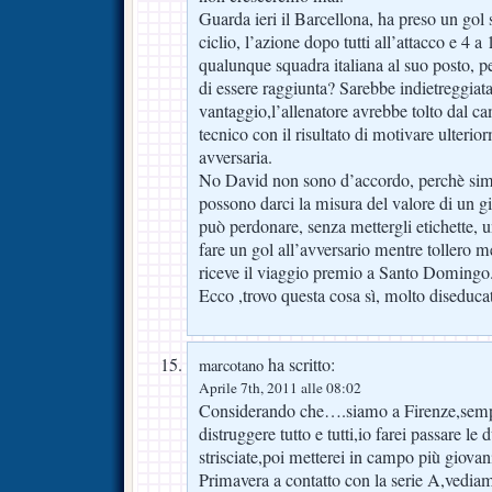
Guarda ieri il Barcellona, ha preso un gol 
ciclio, l’azione dopo tutti all’attacco e 4 a
qualunque squadra italiana al suo posto, pe
di essere raggiunta? Sarebbe indietreggiata
vantaggio,l’allenatore avrebbe tolto dal ca
tecnico con il risultato di motivare ulterio
avversaria.
No David non sono d’accordo, perchè simil
possono darci la misura del valore di un gi
può perdonare, senza mettergli etichette, 
fare un gol all’avversario mentre tollero 
riceve il viaggio premio a Santo Domingo
Ecco ,trovo questa cosa sì, molto diseducat
ha scritto:
marcotano
Aprile 7th, 2011 alle 08:02
Considerando che….siamo a Firenze,sempre
distruggere tutto e tutti,io farei passare le
strisciate,poi metterei in campo più giovan
Primavera a contatto con la serie A,vediam