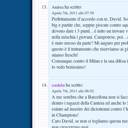
ha scritto:
Andrea
Aprile 7th, 2011 alle 07:58
Perfettamente d’accordo con te, David. Solo
big e partite che, seppur giocate contro sq
devono dare i 3 punti…è tutto un trovare v
nella mischia i giovani. Camporese, poi
è stato messo da parte? Mi auguro per prob
questo è il trattamento che riserviamo ai 
stiamo freschi!
Comunque contro il Milan e la sua difesa
lo vedo benissimo!
ha scritto:
cordelia
Aprile 7th, 2011 alle 08:02
A me sembra che a Barcellona non si facc
dentro i ragazzi della Cantera ed anche lo
esitato ad inserire dei diciottenni contro 
in Champions!
Caro David, se non ci togliamo questa men
non cresceremo mai.