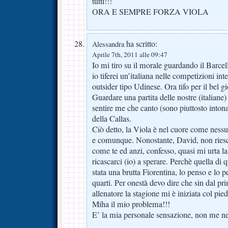
tutti!!!
ORA E SEMPRE FORZA VIOLA
ha scritto:
Alessandra
Aprile 7th, 2011 alle 09:47
Io mi tiro su il morale guardando il Barcel
io tiferei un’italiana nelle competizioni int
outsider tipo Udinese. Ora tifo per il bel g
Guardare una partita delle nostre (italiane
sentire me che canto (sono piuttosto intona
della Callas.
Ciò detto, la Viola è nel cuore come ness
e comunque. Nonostante, David, non riesca
come te ed anzi, confesso, quasi mi urta la
ricascarci (io) a sperare. Perchè quella di
stata una brutta Fiorentina, lo penso e lo p
quarti. Per onestà devo dire che sin dal p
allenatore la stagione mi è iniziata col p
Miha il mio problema!!!
E’ la mia personale sensazione, non me ne