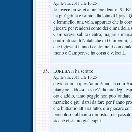
Aprile 7th, 2011 alle 10:25
Io invece proverei a mettere dentro, SUB
ha piu’ grinta e istinto alla lotta di Ljaijc
e Iemmello, una volta appurato che la cora e
giocare per rendersi conto del clima della
Camporese, subito dentro, magari a marcar
confronti sia di Natali che di Gamberini, h
che i giovani fanno i cento metri con qua
meno e Camporese ha corsa e velocità.
ha scritto:
LOREBATI
Aprile 7th, 2011 alle 10:25
david oramai quest’anno è andata com’è and
piangere addosso e se c’è da fare degli es
ora e addio, tanto peggio non puo’ andare
maniche e giu’ darsi da fare per l’anno pr
che buttiamo all’aria tutto, qui giocare con
pericoloso, abbiamo dimostrato in passato
sicché ci siamo gia’ capiti