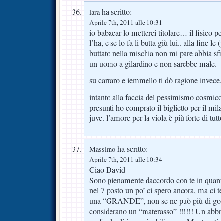
ha scritto:
lara
Aprile 7th, 2011 alle 10:31
io babacar lo metterei titolare… il fisico p
l’ha, e se lo fa li butta giù lui.. alla fine le
buttato nella mischia non mi pare abbia sf
un uomo a gilardino e non sarebbe male.
su carraro e iemmello ti dò ragione invece
intanto alla faccia del pessimismo cosmico 
presunti ho comprato il biglietto per il mi
juve. l’amore per la viola è più forte di tutt
ha scritto:
Massimo
Aprile 7th, 2011 alle 10:34
Ciao David
Sono pienamente daccordo con te in quant
nel 7 posto un po’ ci spero ancora, ma ci 
una “GRANDE”, non se ne può più di gobbi 
considerano un “materasso” !!!!!! Un abbr