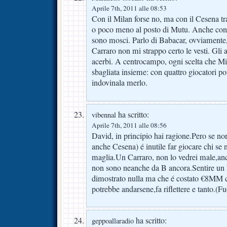
Aprile 7th, 2011 alle 08:53
Con il Milan forse no, ma con il Cesena t
o poco meno al posto di Mutu. Anche con 
sono mosci. Parlo di Babacar, ovviamente,
Carraro non mi strappo certo le vesti. Gli 
acerbi. A centrocampo, ogni scelta che Mih
sbagliata insieme: con quattro giocatori po
indovinala merlo.
ha scritto:
vibennal
Aprile 7th, 2011 alle 08:56
David, in principio hai ragione.Pero se no
anche Cesena) é inutile far giocare chi se n
maglia.Un Carraro, non lo vedrei male,anch
non sono neanche da B ancora.Sentire un 
dimostrato nulla ma che é costato €8MM c
potrebbe andarsene,fa riflettere e tanto.(F
ha scritto:
geppoallaradio