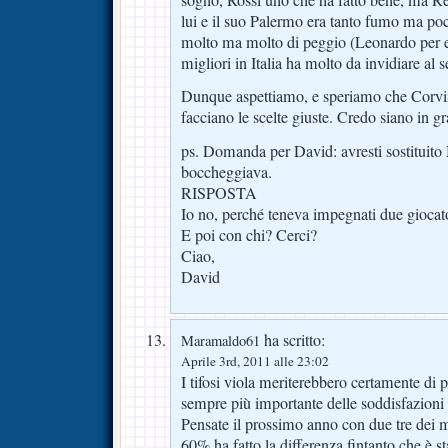
lui e il suo Palermo era tanto fumo ma poc
molto ma molto di peggio (Leonardo per e
migliori in Italia ha molto da invidiare al s
Dunque aspettiamo, e speriamo che Corvino
facciano le scelte giuste. Credo siano in gr
ps. Domanda per David: avresti sostituito 
boccheggiava.
RISPOSTA
Io no, perché teneva impegnati due giocato
E poi con chi? Cerci?
Ciao,
David
ha scritto:
Maramaldo61
Aprile 3rd, 2011 alle 23:02
I tifosi viola meriterebbero certamente di p
sempre più importante delle soddisfazioni p
Pensate il prossimo anno con due tre dei m
60% ha fatto la differenza fintanto che è s