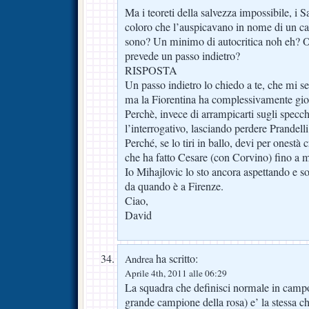
Ma i teoreti della salvezza impossibile, i S
coloro che l’auspicavano in nome di un ca
sono? Un minimo di autocritica noh eh? O 
prevede un passo indietro?
RISPOSTA
Un passo indietro lo chiedo a te, che mi s
ma la Fiorentina ha complessivamente gi
Perchè, invece di arrampicarti sugli specch
l’interrogativo, lasciando perdere Prandelli
Perché, se lo tiri in ballo, devi per onestà c
che ha fatto Cesare (con Corvino) fino a 
Io Mihajlovic lo sto ancora aspettando e s
da quando è a Firenze.
Ciao,
David
ha scritto:
Andrea
Aprile 4th, 2011 alle 06:29
La squadra che definisci normale in campo 
grande campione della rosa) e’ la stessa c