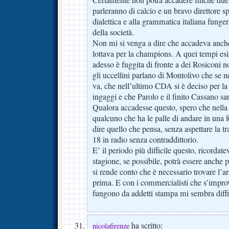
Certamente non potrà accadere finchè due
parleranno di calcio e un bravo direttore s
dialettica e alla grammatica italiana fung
della società.
Non mi si venga a dire che accadeva anche
lottava per la champions. A quei tempi esi
adesso è fuggita di fronte a dei Rosiconi n
gli uccellini parlano di Montolivo che se n
va, che nell’ultimo CDA si è deciso per l
ingaggi e che Parolo e il finito Cassano sar
Qualora accadesse questo, spero che nella v
qualcuno che ha le palle di andare in una 
dire quello che pensa, senza aspettare la t
18 in radio senza contraddittorio.
E’ il periodo più difficile questo, ricordat
stagione, se possibile, potrà essere anche 
si rende conto che è necessario trovare l’a
prima. E con i commercialisti che s’impro
fungono da addetti stampa mi sembra diffi
ha scritto:
nicolafirenze