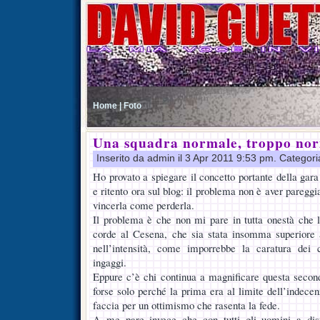
Home |
Foto
Una squadra normale, troppo no
Inserito da admin il 3 Apr 2011 9:53 pm. Categor
Ho provato a spiegare il concetto portante della gara 
e ritento ora sul blog: il problema non è aver pareggi
vincerla come perderla.
Il problema è che non mi pare in tutta onestà che 
corde al Cesena, che sia stata insomma superiore
nell’intensità, come imporrebbe la caratura dei 
ingaggi.
Eppure c’è chi continua a magnificare questa secon
forse solo perché la prima era al limite dell’indece
faccia per un ottimismo che rasenta la fede.
A me pare invece che con tutti gli uomini a disp