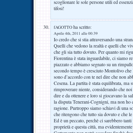
scoglionare le sole persone utili ed essenzia
tifosi!
ha scritto:
fAGOTTO
Aprile 4th, 2011 alle 00:39
Io credo che si stia attraversando una str
Quelli che vedono la realtà e quelli che v
che gli sia tutto dovuto. Per quanto mi rig
Fiorentina è stata inguardabile, ci siamo re
piazzato e abbiamo segnato su un rimpallo
secondo tempo è cresciuto Montolivo che 
sono d’accordo con te nel dire che non a
Cesena. La partita è stata equilibrata, ma 
rimproverare niente, considerando che no
dire e da ottenere e loro si giocavano la s
la disputa Tenerani-Cognigni, ma non ho du
ragione. Purtroppo siamo schiavi di una s
che ritengono che tutto sia dovuto e che le
Ed è un peccato, perchè ci sarebbero tanti
proprietà e questa città, ma evidentemente