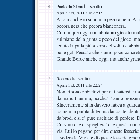
ha scritto:
Paolo da Siena
Aprile 3rd, 2011 alle 22:18
Allora anche io sono una pecora nera. All
pecora nera che pecora bianconera.
Comunque oggi non abbiamo giocato mal
sul piano della grinta e poco del gioco,
tenuto la palla più a terra del solito e abb
palle gol. Peccato che siamo poco concreti 
Grande Boruc anche oggi, ma anche grand
ha scritto:
Roberto
Aprile 3rd, 2011 alle 22:24
Non ci sono obbiettivi per cui battersi e mo
dannano l’ anima, perche’ l’ anno prossim
SInceramente si fa davvero fatica a guardar
come una partita di tennis dai contendent
da brodi e si e’ pure rischiato di perdere. D
Corvino che ci spieghera’ che questa non e
via. Lui lo pagano per dire queste fesserie
a vedere la Viola e di queste fesserie gradir