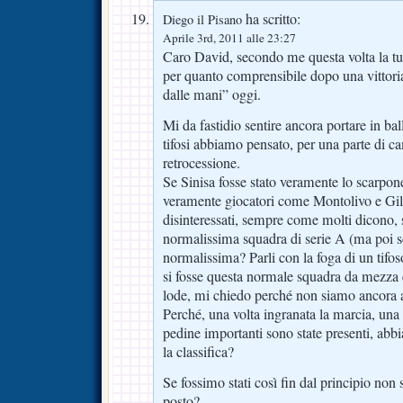
ha scritto:
Diego il Pisano
Aprile 3rd, 2011 alle 23:27
Caro David, secondo me questa volta la tua 
per quanto comprensibile dopo una vittoria
dalle mani” oggi.
Mi da fastidio sentire ancora portare in ba
tifosi abbiamo pensato, per una parte di c
retrocessione.
Se Sinisa fosse stato veramente lo scarpone
veramente giocatori come Montolivo e Gila
disinteressati, sempre come molti dicono, 
normalissima squadra di serie A (ma poi 
normalissima? Parli con la foga di un tif
si fosse questa normale squadra da mezza 
lode, mi chiedo perché non siamo ancora a
Perché, una volta ingranata la marcia, una v
pedine importanti sono state presenti, abb
la classifica?
Se fossimo stati così fin dal principio non 
posto?