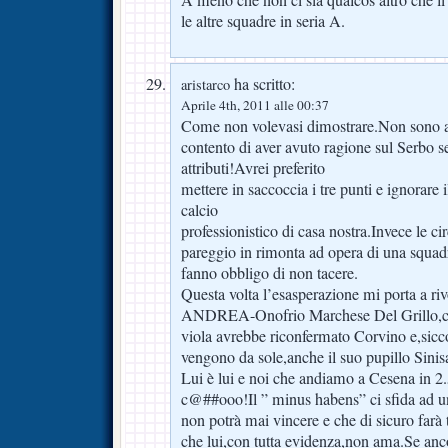
A meno che non ci sia qualcos’altro che li f
le altre squadre in seria A.
ha scritto:
aristarco
Aprile 4th, 2011 alle 00:37
Come non volevasi dimostrare.Non sono a
contento di aver avuto ragione sul Serbo s
attributi!Avrei preferito
mettere in saccoccia i tre punti e ignorare i
calcio
professionistico di casa nostra.Invece le c
pareggio in rimonta ad opera di una squad
fanno obbligo di non tacere.
Questa volta l’esasperazione mi porta a ri
ANDREA-Onofrio Marchese Del Grillo,che p
viola avrebbe riconfermato Corvino e,sicc
vengono da sole,anche il suo pupillo Sinis
Lui è lui e noi che andiamo a Cesena in 
c@##ooo!Il ” minus habens” ci sfida ad un
non potrà mai vincere e che di sicuro farà 
che lui,con tutta evidenza,non ama.Se anco