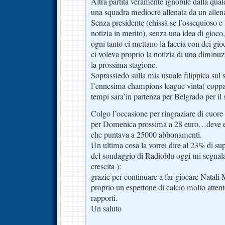
Altra partita veramente ignobile dalla qual
una squadra mediocre allenata da un allena
Senza presidente (chissà se l’ossequioso e 
notizia in merito), senza una idea di gioco,
ogni tanto ci mettano la faccia con dei gi
ci voleva proprio la notizia di una diminu
la prossima stagione.
Soprassiedo sulla mia usuale filippica su
l’ennesima champions league vinta( coppa i
tempi sara’in partenza per Belgrado per il
Colgo l’occasione per ringraziare di cuore c
per Domenica prossima a 28 euro…deve ess
che puntava a 25000 abbonamenti.
Un ultima cosa la vorrei dire al 23% di sup
del sondaggio di Radioblu oggi mi segnala
crescita ):
grazie per continuare a far giocare Natal
proprio un espertone di calcio molto attent
rapporti.
Un saluto