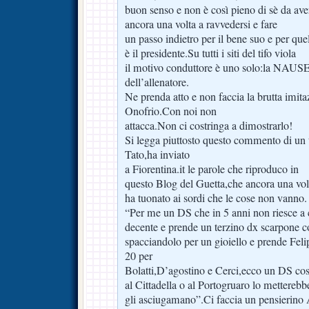
buon senso e non è così pieno di sè da aver
ancora una volta a ravvedersi e fare
un passo indietro per il bene suo e per que
è il presidente.Su tutti i siti del tifo viola
il motivo conduttore è uno solo:la NAUSE
dell’allenatore.
Ne prenda atto e non faccia la brutta imit
Onofrio.Con noi non
attacca.Non ci costringa a dimostrarlo!
Si legga piuttosto questo commento di un ti
Tato,ha inviato
a Fiorentina.it le parole che riproduco in
questo Blog del Guetta,che ancora una vol
ha tuonato ai sordi che le cose non vanno.
“Per me un DS che in 5 anni non riesce a c
decente e prende un terzino dx scarpone c
spacciandolo per un gioiello e prende Feli
20 per
Bolatti,D’agostino e Cerci,ecco un DS cos
al Cittadella o al Portogruaro lo metterebbe
gli asciugamano”.Ci faccia un pensierino