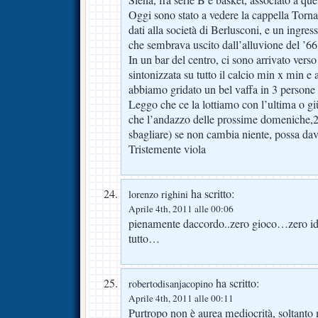
Siena, fra serie B e basket, associato a que
Oggi sono stato a vedere la cappella Torn
dati alla società di Berlusconi, e un ingres
che sembrava uscito dall’alluvione del ’66,
In un bar del centro, ci sono arrivato verso 
sintonizzata su tutto il calcio min x min e
abbiamo gridato un bel vaffa in 3 persone s
Leggo che ce la lottiamo con l’ultima o giù 
che l’andazzo delle prossime domeniche,
sbagliare) se non cambia niente, possa dav
Tristemente viola
ha scritto:
lorenzo righini
Aprile 4th, 2011 alle 00:06
pienamente daccordo..zero gioco…zero i
tutto…
ha scritto:
robertodisanjacopino
Aprile 4th, 2011 alle 00:11
Purtropo non è aurea mediocrità, soltanto 