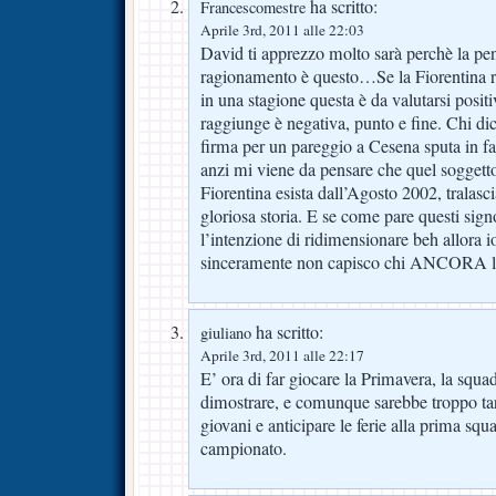
ha scritto:
Francescomestre
Aprile 3rd, 2011 alle 22:03
David ti apprezzo molto sarà perchè la 
ragionamento è questo…Se la Fiorentina 
in una stagione questa è da valutarsi posit
raggiunge è negativa, punto e fine. Chi d
firma per un pareggio a Cesena sputa in fac
anzi mi viene da pensare che quel soggett
Fiorentina esista dall’Agosto 2002, tralasci
gloriosa storia. E se come pare questi sig
l’intenzione di ridimensionare beh allora i
sinceramente non capisco chi ANCORA li d
ha scritto:
giuliano
Aprile 3rd, 2011 alle 22:17
E’ ora di far giocare la Primavera, la squa
dimostrare, e comunque sarebbe troppo tar
giovani e anticipare le ferie alla prima s
campionato.