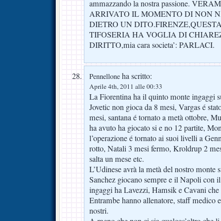
ammazzando la nostra passione. VE
ARRIVATO IL MOMENTO DI NON N
DIETRO UN DITO.FIRENZE,QUEST
TIFOSERIA HA VOGLIA DI CHIARE
DIRITTO,mia cara societa’: PARLACI.
ha scritto:
Pennellone
Aprile 4th, 2011 alle 00:33
La Fiorentina ha il quinto monte ingaggi su
Jovetic non gioca da 8 mesi, Vargas é sta
mesi, santana é tornato a metà ottobre, Mu
ha avuto ha giocato si e no 12 partite, Mont
l’operazione é tornato ai suoi livelli a G
rotto, Natali 3 mesi fermo, Kroldrup 2 mes
salta un mese etc.
L’Udinese avrà la metà del nostro monte s
Sanchez giocano sempre e il Napoli con il
ingaggi ha Lavezzi, Hamsik e Cavani che 
Entrambe hanno allenatore, staff medico e 
nostri.