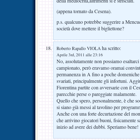
della mediocrità,altrimenti si è strisciati.
(appena tornato da Cesena).
p.s. qualcuno potrebbe suggerire a Mencuc
società dove mettere il bigliettone?
ha scritto:
Roberto Rapallo VIOLA
Aprile 3rd, 2011 alle 23:16
No, assolutamente non possiamo esaltarci 
campionato, però eravamo oramai convinti 
permanenza in A fino a poche domeniche fa
svariati, principalmente gli infortuni. Ag
Fiorentina partite con avversarie con il Ces
parecchie perse o pareggiate malamente.
Quello che spero, personalmente, è che soci
si siano già messi al tavolino per program
Anche con una forte decurtazione del mon
che arrivino giocatori buoni, fisicamente s
inizio ad avere dei dubbi. Speriamo bene!