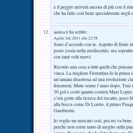
e il peggio arriverà ancora di più con il rin
che ha fatto così bene specialmente negli 
ha scritto:
andrea.b
Aprile 3rd, 2011 alle 22:58
Sono d’accordo con te. Aspetto di finire i
posto (ossia nella mediocrità), ma soprattu
con tanti volti nuovi.
Ricordo una cosa a tutti quelli che pensan
vinca. La migliore Fiorentina fu la prima 
un’annata disastrosa ed una rivoluzione c
fenomeni, Mutu venne l’anno dopo, Toni n
30 gol e costò quanto costerà Maxi Lopez
c’era gente alla ricerca del riscatto, poco
alla bocca come Di Loreto, il primo Pasqu
Gamberini.
Io voglio un mercato così, poi mi va bene
perché non esiste tanto di meglio sulla piaz
sogno, Rossi uno che ha fatto bene, ma Re