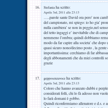
ha scritto:
Stefania
Aprile 3rd, 2011 alle 23:13
…..parole sante David ora pero’ non cambia
del campionato, mi spiego: io ho gia’ pro
nulla cambiera’ se non in peggio,nel sens
del tetto ingaggi e’ inevitabile che di ca
nemmeno l’ombra; quindi dobbiamo remare t
modo da far capire alla societa’ che dopo
quasi sicuro nono/decimo posto , la gente 
importantissima: cerchiamo di far abbassar
degli abbonamenti che da miei controlli sono
grazie
ha scritto:
gepposenzavoce
Aprile 3rd, 2011 alle 23:13
Coloro che hanno avanzato dubbi e perpless
considerati folli, chi lo fà adesso non vuol
lo farà domani è gobbo.
Quindi riconfermiamo allenatore e d.s. e an