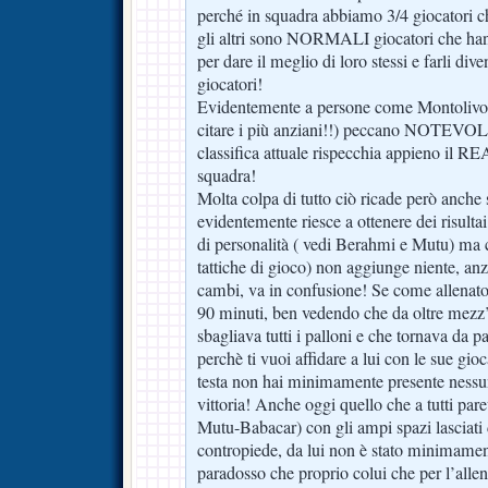
perché in squadra abbiamo 3/4 giocatori che
gli altri sono NORMALI giocatori che han
per dare il meglio di loro stessi e farli div
giocatori!
Evidentemente a persone come Montolivo 
citare i più anziani!!) peccano NOTEVOL
classifica attuale rispecchia appieno il R
squadra!
Molta colpa di tutto ciò ricade però anche 
evidentemente riesce a ottenere dei risulta
di personalità ( vedi Berahmi e Mutu) ma c
tattiche di gioco) non aggiunge niente, anz
cambi, va in confusione! Se come allenato
90 minuti, ben vedendo che da oltre mezz
sbagliava tutti i palloni e che tornava da p
perchè ti vuoi affidare a lui con le sue gio
testa non hai minimamente presente nessu
vittoria! Anche oggi quello che a tutti par
Mutu-Babacar) con gli ampi spazi lasciati 
contropiede, da lui non è stato minimamen
paradosso che proprio colui che per l’allen