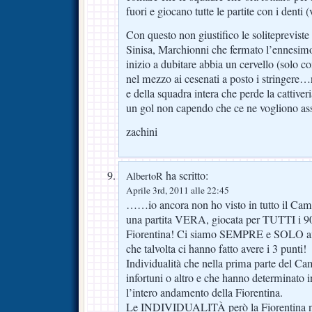
fuori e giocano tutte le partite con i denti (
Con questo non giustifico le solitepreviste e
Sinisa, Marchionni che fermato l’ennesim
inizio a dubitare abbia un cervello (solo c
nel mezzo ai cesenati a posto i stringe
e della squadra intera che perde la cattive
un gol non capendo che ce ne vogliono as
zachini
ha scritto:
AlbertoR
Aprile 3rd, 2011 alle 22:45
……io ancora non ho visto in tutto il Camp
una partita VERA, giocata per TUTTI i 90 
Fiorentina! Ci siamo SEMPRE e SOLO affid
che talvolta ci hanno fatto avere i 3 punti!
Individualità che nella prima parte del C
infortuni o altro e che hanno determinato 
l’intero andamento della Fiorentina.
Le INDIVIDUALITÀ però la Fiorentina no