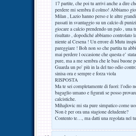
17 partite, che poi tu arrivi anche a dire ch
perdere mi sembra il colmo! Abbiamo gio
Milan , Lazio hanno perso e le altre grandi
passati in svantaggio su un calcio di puni
giocare a calcio prendendo un palo , una tr
risultato , dopodiché abbiamo controlato l
niente al Cesena ! Un errore di Mutu inspi
pareggiare ! Boh non so che partita tu abbi
mai perdere l occasione che questa e’ stat
pure, ma a me sembra che le basi buone per
Guarda un po’ più in la del tuo odio contr
sinisa ora e sempre e forza viola
RISPOSTA
Ma te sei completamente di fuori: l’odio n
bagaglio umano e figurati se posso provare
calcistiche.
Mihajlovic mi sta pure simpatico come uo
Non è per ora una stagione deludente?
Contento te…, ma datti una regolata nel 