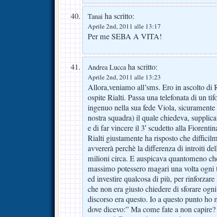
ha scritto:
Tanai
Aprile 2nd, 2011 alle 13:17
Per me SEBA A VITA!
ha scritto:
Andrea Lucca
Aprile 2nd, 2011 alle 13:23
Allora,veniamo all’sms. Ero in ascolto di 
ospite Rialti. Passa una telefonata di un 
ingenuo nella sua fede Viola, sicuramente
nostra squadra) il quale chiedeva, supplic
e di far vincere il 3′ scudetto alla Fiorenti
Rialti giustamente ha risposto che difficil
avvererà perchè la differenza di introiti de
milioni circa. E auspicava quantomeno c
massimo potessero magari una volta ogni ta
ed investire qualcosa di più, per rinforzar
che non era giusto chiedere di sforare ogn
discorso era questo. Io a questo punto ho
dove dicevo:” Ma come fate a non capire? 