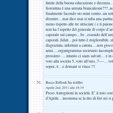
limite della buona educazione e decenza…
fiorentina è una armata brancaleone???..
finalmente facendo sto mini centro..un sett
divenire…mai dico mai si ruba una partita..
meno rispetto alle tre strisciate ( e ti pa
non ha l’aspetto del generale di corpo d’a
caporale sul campo…be ..essendo dell’ambi
caporali..fidati…poi tutto è migliorabile..s
disgraziata..infortuni a catena….non gioco.
armi….organigramma societario incompl
prossimo ….intanto ci siam salvati… e in
voto alla societa 5..voto all’sms..7—-…vot
sopra..4…e domani si vince !!!
ha scritto:
Rocco Riffredi
Aprile 2nd, 2011 alle 18:19
Preso Antognioni in società. E’ il mio co
d’Aprile…insomma se la tiro di fori mi si