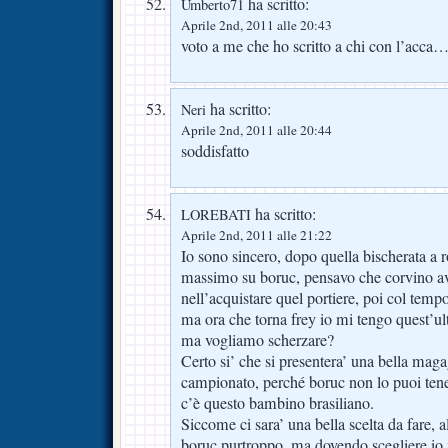
ha scritto:
Umberto71
Aprile 2nd, 2011 alle 20:43
voto a me che ho scritto a chi con l’acc
ha scritto:
Neri
Aprile 2nd, 2011 alle 20:44
soddisfatto
ha scritto:
LOREBATI
Aprile 2nd, 2011 alle 21:22
Io sono sincero, dopo quella bischerata a 
massimo su boruc, pensavo che corvino ave
nell’acquistare quel portiere, poi col temp
ma ora che torna frey io mi tengo ques
ma vogliamo scherzare?
Certo si’ che si presentera’ una bella maga
campionato, perché boruc non lo puoi tene
c’è questo bambino brasiliano.
Siccome ci sara’ una bella scelta da fare, al
boruc purtroppo, ma dovendo scegliere io