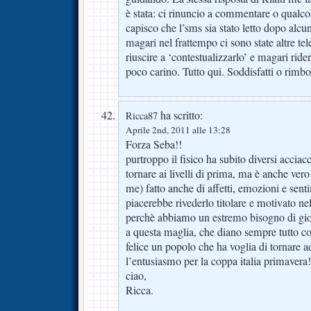
è stata: ci rinuncio a commentare o qualco
capisco che l’sms sia stato letto dopo alcu
magari nel frattempo ci sono state altre te
riuscire a ‘contestualizzarlo’ e magari rid
poco carino. Tutto qui. Soddisfatti o rimb
ha scritto:
Ricca87
Aprile 2nd, 2011 alle 13:28
Forza Seba!!
purtroppo il fisico ha subito diversi acciac
tornare ai livelli di prima, ma è anche vero
me) fatto anche di affetti, emozioni e sent
piacerebbe rivederlo titolare e motivato nel
perchè abbiamo un estremo bisogno di gioc
a questa maglia, che diano sempre tutto co
felice un popolo che ha voglia di tornare 
l’entusiasmo per la coppa italia primavera!
ciao,
Ricca.