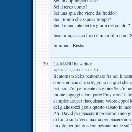
Sei un doppiogiochista?
Sei il terzo uomo?
Sei una spia che viene dal freddo?
Sei l’uomo che sapeva troppo?
Sei il mandante dei tre giorni del condor?
Insomma, caccia fuori il microfilm con l
Immonda Bestia
ha scritto:
LA MANU
Aprile 2nd, 2011 alle 08:50
Bentornato Seba,bentornato fra noi.Il no
con le notizie che si leggono da quel che 
ieri,non c’e’ per niente da gioire.Se c’e’ ne
monte ingaggi allora parte Frey,verra’ fatt
campionato,per riacquistare valore,eppoi l
dei giallozozzi gratis,questo sabato lo in
P.S. David per piacere il prossimo anno gli
di Lui,o sulla Vecchia,ma per piacere non c
un dito,per poi ricadere pesantemente sull’