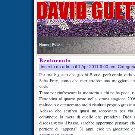
Home |
Foto
Bentornato
Inserito da admin il 1 Apr 2011 6:00 pm. Categor
Per ora è giusto che giochi Boruc, però credo vada sal
Seba Frey, uomo che meriterebbe una maggiore atten
viola.
Tanto per rinfrescare la memoria a chi ne ha poca, ric
Fiorentina al quarto posto nella strana stagione 200
maluccio e ottenemmo molti risultati proprio grazie a
Adesso che sembra quasi un sopportato per via 
comunque la metà di quello che prendeva Dida ne
discesa verso il basso, sarebbe opportuno pensare ch
portiere di “appena” 31 anni, cioè un giocatore c
campionati davanti.