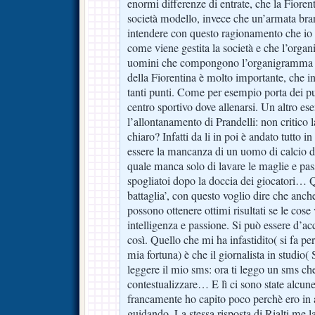
enormi differenze di entrate, che la Fiore
società modello, invece che un’armata br
intendere con questo ragionamento che io
come viene gestita la società e che l’organi
uomini che compongono l’organigramma (i
della Fiorentina è molto importante, che i
tanti punti. Come per esempio porta dei pun
centro sportivo dove allenarsi. Un altro es
l’allontanamento di Prandelli: non critico 
chiaro? Infatti da li in poi è andato tutto 
essere la mancanza di un uomo di calcio da
quale manca solo di lavare le maglie e pass
spogliatoi dopo la doccia dei giocatori… Q
battaglia’, con questo voglio dire che anch
possono ottenere ottimi risultati se le cos
intelligenza e passione. Si può essere d’a
così. Quello che mi ha infastidito( si fa per
mia fortuna) è che il giornalista in studio( 
leggere il mio sms: ora ti leggo un sms ch
contestualizzare… E lì ci sono state alcune 
francamente ho capito poco perchè ero in 
guidando. La stessa risposta di Rialti me 