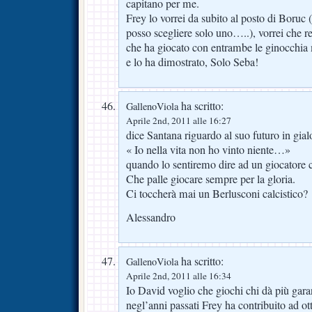
capitano per me.
Frey lo vorrei da subito al posto di Boruc 
posso scegliere solo uno…..), vorrei che r
che ha giocato con entrambe le ginocchia 
e lo ha dimostrato, Solo Seba!
ha scritto:
GallenoViola
Aprile 2nd, 2011 alle 16:27
dice Santana riguardo al suo futuro in gia
« Io nella vita non ho vinto niente…»
quando lo sentiremo dire ad un giocatore ch
Che palle giocare sempre per la gloria.
Ci toccherà mai un Berlusconi calcistico?
Alessandro
ha scritto:
GallenoViola
Aprile 2nd, 2011 alle 16:34
Io David voglio che giochi chi dà più garan
negl’anni passati Frey ha contribuito ad ott