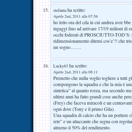
ha scritto:
stefania
Aprile 2nd, 2011 alle 07:56
ho letto ora del cda in cui andrea avre bbe
ingaggi fino ad arrivare 17/19 milioni di eur
occhi foderati di PROSCIUTTO-TOD’S: s
ridimensionamento ditemi cos’e’!! che tri
un sogno…….
ha scritto:
Lucky63
Aprile 2nd, 2011 alle 08:11
Premetto che nulla voglio togliere a tutti gli
compongono la squadra e che la mia è una
sintetica” al quanto rozza, ma secondo me 
ultimi anni ha fatto grandi cose anche per
(Frey) che faceva miracoli e un centravant
ogni dove (Tony e il primo Gila).
Una squadra di calcio che ha un portiere ch
rete” e un attaccante che segna con regolar
almeno il 50% del rendimento.