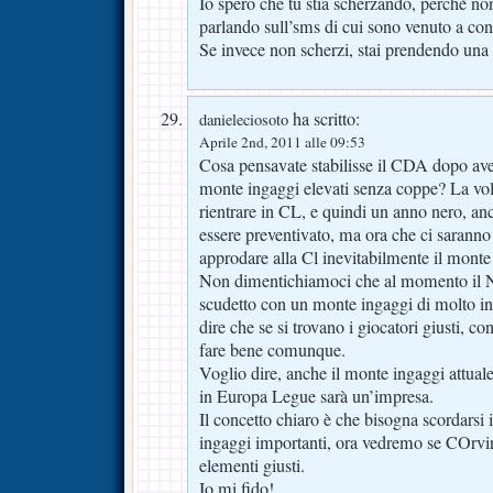
Io spero che tu stia scherzando, perchè no
parlando sull’sms di cui sono venuto a con
Se invece non scherzi, stai prendendo una 
ha scritto:
danieleciosoto
Aprile 2nd, 2011 alle 09:53
Cosa pensavate stabilisse il CDA dopo av
monte ingaggi elevati senza coppe? La vol
rientrare in CL, e quindi un anno nero, a
essere preventivato, ma ora che ci sarann
approdare alla Cl inevitabilmente il monte
Non dimentichiamoci che al momento il Na
scudetto con un monte ingaggi di molto inf
dire che se si trovano i giocatori giusti, c
fare bene comunque.
Voglio dire, anche il monte ingaggi attual
in Europa Legue sarà un’impresa.
Il concetto chiaro è che bisogna scordarsi
ingaggi importanti, ora vedremo se COrvino
elementi giusti.
Io mi fido!