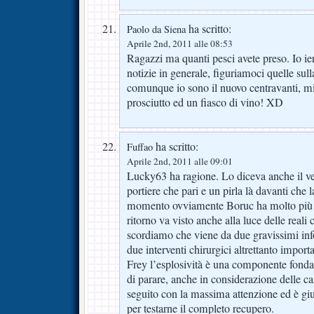
ha scritto:
Paolo da Siena
Aprile 2nd, 2011 alle 08:53
Ragazzi ma quanti pesci avete preso. Io ier
notizie in generale, figuriamoci quelle sul
comunque io sono il nuovo centravanti, m
prosciutto ed un fiasco di vino! XD
ha scritto:
Fuffao
Aprile 2nd, 2011 alle 09:01
Lucky63 ha ragione. Lo diceva anche il v
portiere che pari e un pirla là davanti che l
momento ovviamente Boruc ha molto più ri
ritorno va visto anche alla luce delle reali
scordiamo che viene da due gravissimi info
due interventi chirurgici altrettanto import
Frey l’esplosività è una componente fonda
di parare, anche in considerazione delle car
seguito con la massima attenzione ed è gi
per testarne il completo recupero.