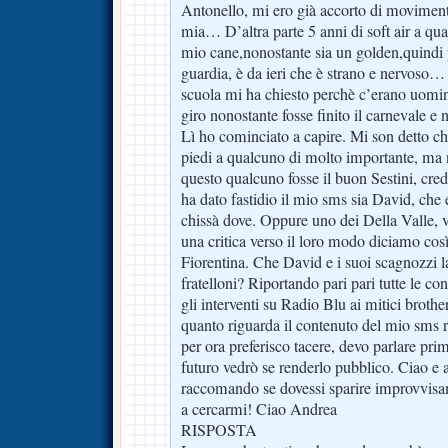
Antonello, mi ero già accorto di movimenti 
mia… D’altra parte 5 anni di soft air a qua
mio cane,nonostante sia un golden,quindi 
guardia, è da ieri che è strano e nervoso
scuola mi ha chiesto perchè c’erano uomi
giro nonostante fosse finito il carnevale e 
Lì ho cominciato a capire. Mi son detto ch
piedi a qualcuno di molto importante, ma
questo qualcuno fosse il buon Sestini, cred
ha dato fastidio il mio sms sia David, che 
chissà dove. Oppure uno dei Della Valle, v
una critica verso il loro modo diciamo così 
Fiorentina. Che David e i suoi scagnozzi la
fratelloni? Riportando pari pari tutte le co
gli interventi su Radio Blu ai mitici brot
quanto riguarda il contenuto del mio sms r
per ora preferisco tacere, devo parlare pri
futuro vedrò se renderlo pubblico. Ciao e
raccomando se dovessi sparire improvvis
a cercarmi! Ciao Andrea
RISPOSTA