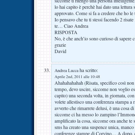
siccome ti ritengo una persona intelligent
lo hai capito è perchè hai dato una lettura 
approvato. Come si fa a credere che ho le t
Io pensavo che tu ti stessi facendo 2 risate
te… Ciao Andrea
RISPOSTA
No, è che anch’io sono curioso di sapere co
grazie
David
ha scritto:
Andrea Lucca
Aprile 2nd, 2011 alle 10:48
Ahahahahahah (Risata, specifico così non 
tempo, devo uscire, siccome non voglio es
capito) una seconda volta, in giornata, con
volete allestisco una conferenza stampa a r
avverto che rimarrete delusi, è una cosa d
siccome ci ha messo lo zampino l’Immond
amplificato la cosa, siccome ora anche te s
sms ha creato una suspence unica, manco fo
conferenze stampe di Corvino… A dopo, 