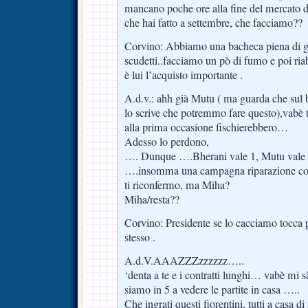
mancano poche ore alla fine del mercato d
che hai fatto a settembre, che facciamo??
Corvino: Abbiamo una bacheca piena di 
scudetti..facciamo un pò di fumo e poi ri
è lui l’acquisto importante .
A.d.v.: ahh già Mutu ( ma guarda che sul b
lo scrive che potremmo fare questo),vabè ta
alla prima occasione fischierebbero…
Adesso lo perdono,
…. Dunque ….Bherani vale 1, Mutu vale 2
….insomma una campagna riparazione coi 
ti riconfermo, ma Miha?
Miha/resta??
Corvino: Presidente se lo cacciamo tocca p
stesso .
A.d.V.AAAZZZzzzzzz…..
‘denta a te e i contratti lunghi… vabè mi 
siamo in 5 a vedere le partite in casa …..
Che ingrati questi fiorentini, tutti a casa