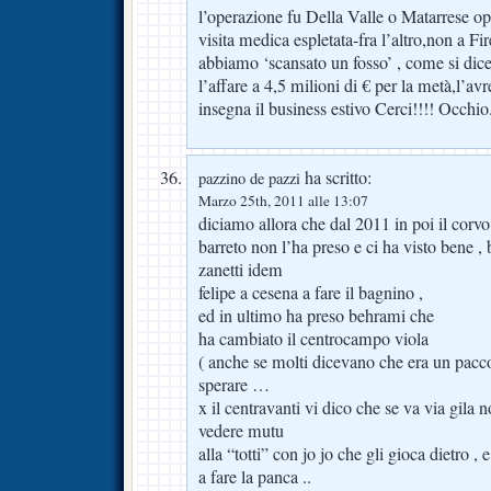
l’operazione fu Della Valle o Matarrese opp
visita medica espletata-fra l’altro,non a 
abbiamo ‘scansato un fosso’ , come si dice
l’affare a 4,5 milioni di € per la metà,l’av
insegna il business estivo Cerci!!!! Occhi
ha scritto:
pazzino de pazzi
Marzo 25th, 2011 alle 13:07
diciamo allora che dal 2011 in poi il corvo 
barreto non l’ha preso e ci ha visto bene , b
zanetti idem
felipe a cesena a fare il bagnino ,
ed in ultimo ha preso behrami che
ha cambiato il centrocampo viola
( anche se molti dicevano che era un pacc
sperare …
x il centravanti vi dico che se va via gila 
vedere mutu
alla “totti” con jo jo che gli gioca dietro ,
a fare la panca ..