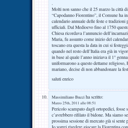
.
Molti non sanno che il 25 marzo la città di
“Capodanno Fiorentino”, il Comune ha inse
calendario annuale delle feste e tradizioni 
ufficiali. Dal Medioevo fino al 1750 questo 
Chiesa ricordava l’annuncio dell’incarnazi
Maria, fu assunto come inizio del calendar
toscano era questa la data in cui si festeg
quando nel resto dell’Italia era già in vigo
in base al quale l’anno iniziava il 1° gennai
uniformarono a questo dettame religioso, F
mariano, decise di non abbandonare la fes
saluti enrico
ha scritto:
Massimiliano Bucci
Marzo 25th, 2011 alle 08:51
Pericolo scampato dagli ortopedici, fosse s
c’avrebbero rifilato il bidone. Ma siamo s
prossima sessione di mercato già si sente p
Io vorrei rivedere giocare la Fiorentina c