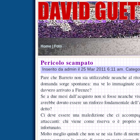
Home |
Foto
Pericolo scampato
Inserito da admin il 25 Mar 2011 6:11 am. Catego
Pare che Barreto non sia utilizzabile neanche al rit
domanda sorge spontanea: ma ve lo immaginate co
davvero arrivato a Firenze?
Se a due mesi dall’acquisto non si fosse neanche vis
avrebbe dovuto essere un rinforzo fondamentale dell’
detto?
Ci deve essere una maledizione che ci accompag
attaccanti: chi viene come riserva o è proprio 
infortunato.
Molto meglio quindi che non se ne sia fatto di nient
venga concessa la grazia di avere un usato sicuro di 