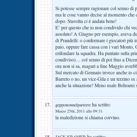
Si potesse sempre ragionare col senno di p
ma le cose vanno decise al momento che d
dopo. Stavolta ci è andata bene!
E’ per questo che io non condivido chi ve
assoluto! A Giugno per esempio, aveva due
di Prandelli: o confermare i giocatori più 
paio, oppure fare cassa con i vari Monto, 
erifondare la squadra. Ha puntato sulla p
condiviso)… col senno di poi fino a Dicemb
ora non si sa, magari a fine Maggio avrebbe 
Sul mercato di Gennaio invece anche io ci
Barreto o no, un vice-Gila e un terzino sx
anche la situazione! Meno male Behrami st
ha scritto:
geppononnelparterre
Marzo 25th, 2011 alle 09:31
la maledizione si chiama corvino.
ha scritto:
JACK KRAMER