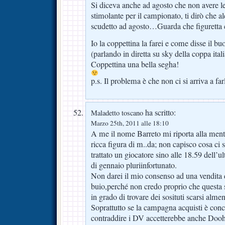
Si diceva anche ad agosto che non avere l
stimolante per il campionato, ti dirò che a
scudetto ad agosto…Guarda che figuretta c
Io la coppettina la farei e come disse il bu
(parlando in diretta su sky della coppa itali
Coppettina una bella segha!
p.s. Il problema è che non ci si arriva a far
ha scritto:
Maladetto toscano
Marzo 25th, 2011 alle 18:10
A me il nome Barreto mi riporta alla mente
ricca figura di m..da; non capisco cosa ci s
trattato un giocatore sino alle 18.59 dell’u
di gennaio pluriinfortunato.
Non darei il mio consenso ad una vendita 
buio,perché non credo proprio che questa 
in grado di trovare dei sosituti scarsi alme
Soprattutto se la campagna acquisti è conc
contraddire i DV accetterebbe anche Dooh