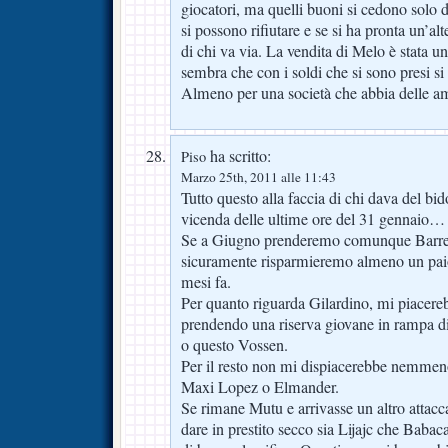
giocatori, ma quelli buoni si cedono solo d
si possono rifiutare e se si ha pronta un’alt
di chi va via. La vendita di Melo è stata un
sembra che con i soldi che si sono presi si s
Almeno per una società che abbia delle am
ha scritto:
Piso
Marzo 25th, 2011 alle 11:43
Tutto questo alla faccia di chi dava del bi
vicenda delle ultime ore del 31 gennaio…
Se a Giugno prenderemo comunque Barre
sicuramente risparmieremo almeno un paio 
mesi fa.
Per quanto riguarda Gilardino, mi piacereb
prendendo una riserva giovane in rampa d
o questo Vossen.
Per il resto non mi dispiacerebbe nemmeno
Maxi Lopez o Elmander.
Se rimane Mutu e arrivasse un altro attacca
dare in prestito secco sia Lijajc che Babac