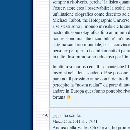
sempre a risolverlo, perche’ la fisica quant
l’osservatore crea l’osservabile: la realta’ e
un’illusione olografica come descritto ad e
Michael Talbot, the Holographic Universe. 
a se stessi sono il mondo invisibile e le s
nostra illusione olografica fino ai minimi d
non esistono malattie incurabili, e’ un’illu
sistema sanitario mondiale, basta convince
persone: per questo i cambiamenti di par
in tutto. Insomma, sono fiducioso per l’i
Infatti trovo curioso ed affascinante che l’
inserirsi nella lotta scudetto. E se possono
pure noi il prossimo anno con il rientro di
percepire la “nostra realta’” da parte di tu
andare in Europa quest’anno potrebbe rivel
fortuna
ha scritto:
geppo
Marzo 25th, 2011 alle 17:41
Andrea della Valle : Oh Corvo , ho promes