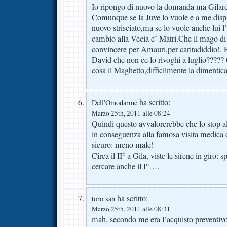
Io ripongo di nuovo la domanda ma Gilard
Comunque se la Juve lo vuole e a me dispia
nuovo strisciato,ma se lo vuole anche lui l
cambio alla Vecia e’ Matri.Che il mago di
convincere per Amauri,per caritadiddio!. P
David che non ce lo rivoghi a luglio?????
cosa il Maghetto,difficilmente la dimentica
ha scritto:
Dell'Omodarme
Marzo 25th, 2011 alle 08:24
Quindi questo avvalorerebbe che lo stop a
in conseguenza alla famosa visita medica d
sicuro: meno male!
Circa il II° a Gila, viste le sirene in giro:
cercare anche il I°….
ha scritto:
toro san
Marzo 25th, 2011 alle 08:31
mah, secondo me era l’acquisto preventivo 