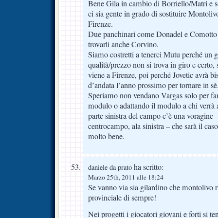
Bene Gila in cambio di Borriello/Matri e s
ci sia gente in grado di sostituire Montoliv
Firenze.
Due panchinari come Donadel e Comotto c
trovarli anche Corvino.
Siamo costretti a tenerci Mutu perché un g
qualità/prezzo non si trova in giro e certo,
viene a Firenze, poi perché Jovetic avrà b
d’andata l’anno prossimo per tornare in sè
Speriamo non vendano Vargas solo per far 
modulo o adattando il modulo a chi verrà a
parte sinistra del campo c’è una voragine –
centrocampo, ala sinistra – che sarà il c
molto bene.
ha scritto:
daniele da prato
Marzo 25th, 2011 alle 18:24
Se vanno via sia gilardino che montolivo r
provinciale di sempre!
Nei progetti i giocatori giovani e forti si t