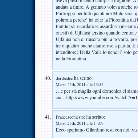
aveva preso il centrocampista migliore. 
andata a finire. A gennaio voleva anche r
Purtroppo per tutti quanti noi Mutu sara’ qu
poltrona perche’ ha tolto la Fiorentina dai b
Inutile poi ricordare le assurdita’ (insieme 
onesti) di Ujfalusi terzino quando centrale
Ujfalusi non e’ riuscito piu’ a trovarlo, po
tre o quattro buche clamorose a partita. E
intenditore? Della Valle lo tiene li’ solo p
nella Fiorentina.
ha scritto:
doribedee
Marzo 25th, 2011 alle 13:54
…e per stà maglia ogni domenica ci sia
cia…
http://www.youtube.com/watch?v=
ha scritto:
Francescomestre
Marzo 25th, 2011 alle 14:07
Ecco speriamo Gilardino resti con noi..visti