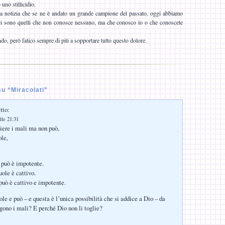
 uno stillicidio.
la notizia che se ne è andato un grande campione del passato, oggi abbiamo
ci sono quelli che non conosce nessuno, ma che conosco io o che conoscete
do, però fatico sempre di più a sopportare tutto questo dolore.
u “Miracolati”
tto:
lle 21:31
liere i mali ma non può,
ole,
 può è impotente.
ole è cattivo.
può è cattivo e impotente.
le e può – e questa è l’unica possibilità che si addice a Dio – da
ono i mali? E perché Dio non li toglie?