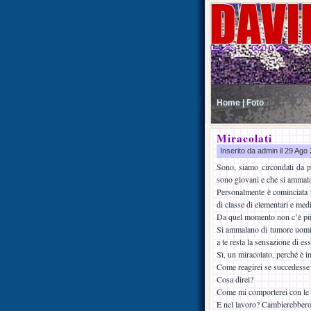
Home |
Foto
Miracolati
Inserito da admin il 29 Ag
Sono, siamo circondati da p
sono giovani e che si ammal
Personalmente è cominciata 
di classe di elementari e med
Da quel momento non c’è più s
Si ammalano di tumore uomini
a te resta la sensazione di es
Sì, un miracolato, perché è i
Come reagirei se succedesse
Cosa direi?
Come mi comporterei con le 
E nel lavoro? Cambierebbero (