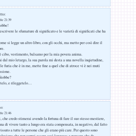
tto:
lle 21:39
iobbe!
scrivere le sfumature di significato e le varietà di significati che ha
ome si legge un altro libro, con gli occhi, ma metto per così dire il
re.
è cibo, vestimento, balsamo per la mia povera anima.
 dal mio letargo, la sua parola mi desta a una novella inqietudine,
ile furia che è in me, mette fine a quel che di atroce vi è nei muti
ssione.
Giobbe?
telo, e rileggetelo…
to:
lle 21:46
 che credo stimerai avendo la fortuna di fare il suo stesso mestiere,
una di vivere tanto a lungo era stata compensata, in negativo, dal fatto
issuto a tutte le persone che gli erano più care. Per questo sono
nclusione che non vorrei essere così longevo: e pensare che da