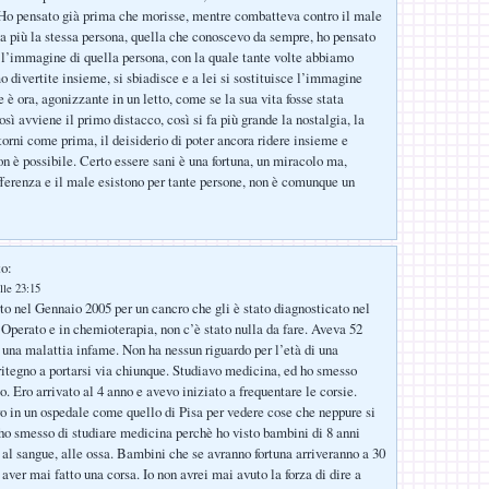
 Ho pensato già prima che morisse, mentre combatteva contro il male
 più la stessa persona, quella che conoscevo da sempre, ho pensato
 l’immagine di quella persona, con la quale tante volte abbiamo
o divertite insieme, si sbiadisce e a lei si sostituisce l’immagine
 è ora, agonizzante in un letto, come se la sua vita fosse stata
sì avviene il primo distacco, così si fa più grande la nostalgia, la
torni come prima, il deisiderio di poter ancora ridere insieme e
on è possibile. Certo essere sani è una fortuna, un miracolo ma,
fferenza e il male esistono per tante persone, non è comunque un
to:
lle 23:15
o nel Gennaio 2005 per un cancro che gli è stato diagnosticato nel
 Operato e in chemioterapia, non c’è stato nulla da fare. Aveva 52
è una malattia infame. Non ha nessun riguardo per l’età di una
ritegno a portarsi via chiunque. Studiavo medicina, ed ho smesso
o. Ero arrivato al 4 anno e avevo iniziato a frequentare le corsie.
ro in un ospedale come quello di Pisa per vedere cose che neppure si
o smesso di studiare medicina perchè ho visto bambini di 8 anni
 al sangue, alle ossa. Bambini che se avranno fortuna arriveranno a 30
 aver mai fatto una corsa. Io non avrei mai avuto la forza di dire a