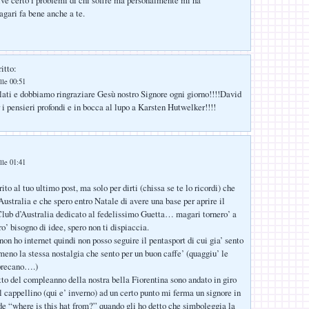
lve certo i problemi di chi soffre ma personalmente mi ha
agari fa bene anche a te.
itto:
lle 00:51
ati e dobbiamo ringraziare Gesù nostro Signore ogni giorno!!!!David
i pensieri profondi e in bocca al lupo a Karsten Hutwelker!!!!
lle 01:41
ito al tuo ultimo post, ma solo per dirti (chissa se te lo ricordi) che
Australia e che spero entro Natale di avere una base per aprire il
lub d’Australia dedicato al fedelissimo Guetta… magari tornero’ a
ro’ bisogno di idee, spero non ti dispiaccia.
on ho internet quindi non posso seguire il pentasport di cui gia’ sento
 meno la stessa nostalgia che sento per un buon caffe’ (quaggiu’ le
aprecano….)
etto del compleanno della nostra bella Fiorentina sono andato in giro
l cappellino (qui e’ inverno) ad un certo punto mi ferma un signore in
de “where is this hat from?” quando gli ho detto che simboleggia la