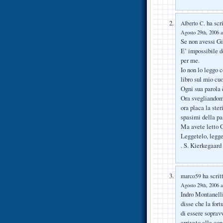
ha scri
Alberto C.
Agosto 29th, 2006 a
Se non avessi G
E’ impossibile de
per me.
Io non lo leggo c
libro sul mio cuo
Ogni sua parola 
Ora svegliandomi
ora placa la ster
spasimi della pa
Ma avete letto 
Leggetelo, legge
. S. Kierkegaard
ha scrit
marco59
Agosto 29th, 2006 a
Indro Montanelli,
disse che la fort
di essere sopravv
arrivato alla co