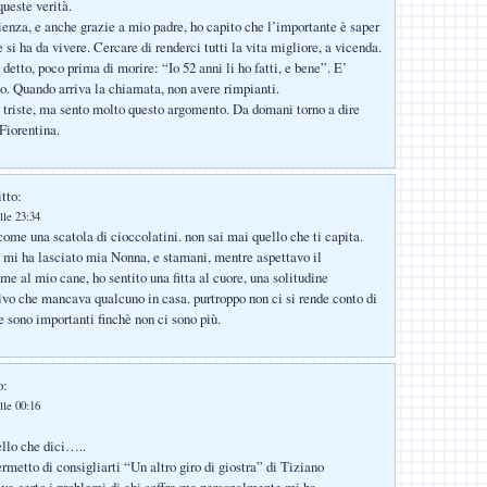
queste verità.
ienza, e anche grazie a mio padre, ho capito che l’importante è saper
 si ha da vivere. Cercare di renderci tutti la vita migliore, a vicenda.
etto, poco prima di morire: “Io 52 anni li ho fatti, e bene”. E’
to. Quando arriva la chiamata, non avere rimpianti.
o triste, ma sento molto questo argomento. Da domani torno a dire
Fiorentina.
tto:
lle 23:34
come una scatola di cioccolatini. non sai mai quello che ti capita.
 mi ha lasciato mia Nonna, e stamani, mentre aspettavo il
me al mio cane, ho sentito una fitta al cuore, una solitudine
tivo che mancava qualcuno in casa. purtroppo non ci si rende conto di
e sono importanti finchè non ci sono più.
o:
lle 00:16
llo che dici…..
rmetto di consigliarti “Un altro giro di giostra” di Tiziano