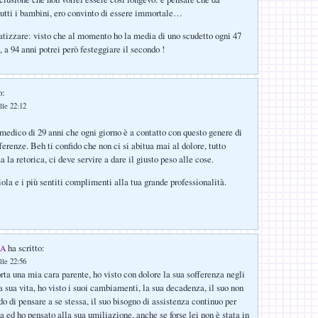
utti i bambini, ero convinto di essere immortale…
tizzare: visto che al momento ho la media di uno scudetto ogni 47
, a 94 anni potrei però festeggiare il secondo !
o:
lle 22:12
medico di 29 anni che ogni giorno è a contatto con questo genere di
ferenze. Beh ti confido che non ci si abitua mai al dolore, tutto
a la retorica, ci deve servire a dare il giusto peso alle cose.
ola e i più sentiti complimenti alla tua grande professionalità.
ha scritto:
LA
lle 22:56
rta una mia cara parente, ho visto con dolore la sua sofferenza negli
a sua vita, ho visto i suoi cambiamenti, la sua decadenza, il suo non
do di pensare a se stessa, il suo bisogno di assistenza continuo per
 ed ho pensato alla sua umiliazione, anche se forse lei non è stata in