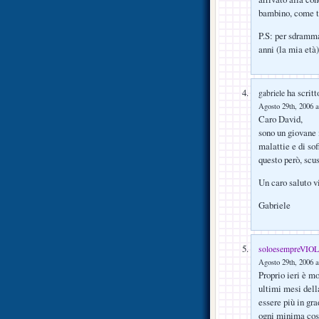
bambino, come t
P.S: per sdramma
anni (la mia età)
ha scritt
gabriele
Agosto 29th, 2006 a
Caro David,
sono un giovane 
malattie e di sof
questo però, scus
Un caro saluto vi
Gabriele
soloesempreVIO
Agosto 29th, 2006 a
Proprio ieri è mo
ultimi mesi dell
essere più in gra
ogni minima cosa