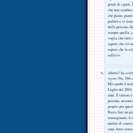
grado di capire.
che non sembrava
che piano, piano
parlato e ci siam
della persona che
sempre quella, co
voglia che tutto 
sapere che ciò n
sapere che la so
sollievo.
ha scrit
Alberto7
Agosto 29th, 2006 a
Mio padre è mort
Luglio del 2004.
anni. Il tumore 
persona, nessun 
proprio per quest
Basta fare un gi
immaginano. Io h
malati di cancro
anni, forse senza