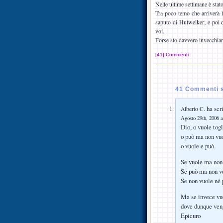
Nelle ultime settimane è stato
Tra poco temo che arriverà 
saputo di Hutwelker; e poi 
voi.
Forse sto davvero invecchian
[41] Commenti
41 Commenti s
ha scri
Alberto C.
Agosto 29th, 2006 a
Dio, o vuole tog
o può ma non vu
o vuole e può.
Se vuole ma non
Se può ma non vu
Se non vuole né 
Ma se invece vuo
dove dunque veng
Epicuro