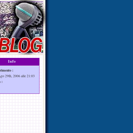
Info
rimento :
Ago 29th, 2006 alle 21:03
 :