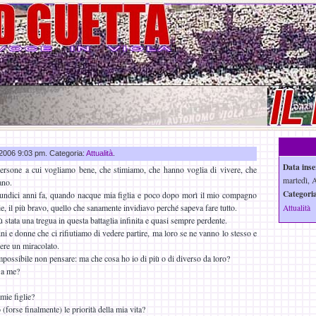
o 2006 9:03 pm. Categoria:
Attualità
.
Data inse
ersone a cui vogliamo bene, che stimiamo, che hanno voglia di vivere, che
martedì, 
ano.
Categoria
undici anni fa, quando nacque mia figlia e poco dopo morì il mio compagno
ie, il più bravo, quello che sanamente invidiavo perché sapeva fare tutto.
Attualità
tata una tregua in questa battaglia infinita e quasi sempre perdente.
 e donne che ci rifiutiamo di vedere partire, ma loro se ne vanno lo stesso e
sere un miracolato.
mpossibile non pensare: ma che cosa ho io di più o di diverso da loro?
 a me?
mie figlie?
forse finalmente) le priorità della mia vita?