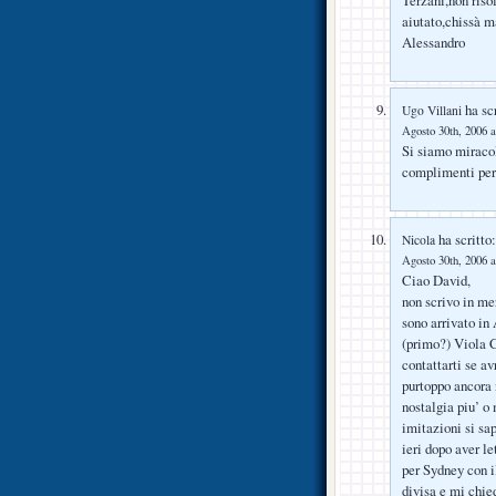
Terzani,non riso
aiutato,chissà m
Alessandro
ha scr
Ugo Villani
Agosto 30th, 2006 a
Si siamo miracol
complimenti per 
ha scritto:
Nicola
Agosto 30th, 2006 a
Ciao David,
non scrivo in mer
sono arrivato in 
(primo?) Viola C
contattarti se av
purtoppo ancora n
nostalgia piu’ o
imitazioni si s
ieri dopo aver l
per Sydney con i
divisa e mi chie