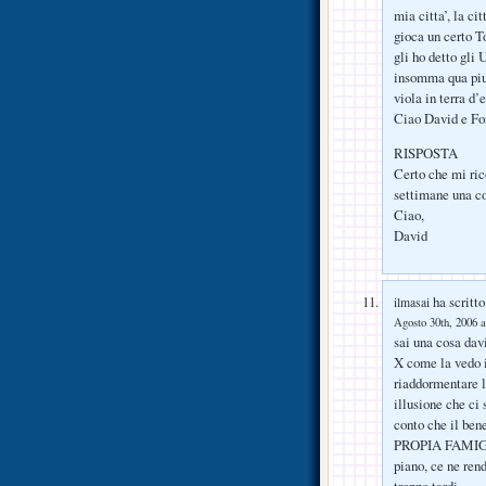
mia citta’, la ci
gioca un certo T
gli ho detto gli 
insomma qua piu 
viola in terra d’e
Ciao David e Fo
RISPOSTA
Certo che mi rico
settimane una cos
Ciao,
David
ha scritto
ilmasai
Agosto 30th, 2006 a
sai una cosa dav
X come la vedo i
riaddormentare la
illusione che ci
conto che il be
PROPIA FAMIGLIA
piano, ce ne ren