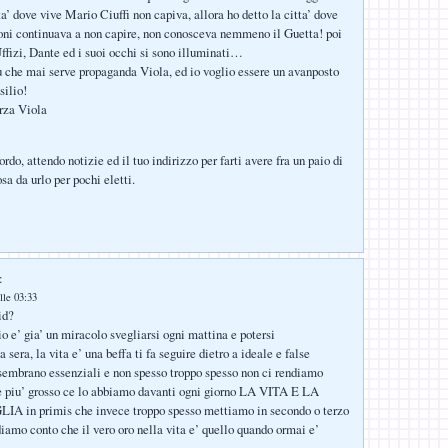
tta’ dove vive Mario Ciuffi non capiva, allora ho detto la citta’ dove
oni continuava a non capire, non conosceva nemmeno il Guetta! poi
Uffizi, Dante ed i suoi occhi si sono illuminati…
che mai serve propaganda Viola, ed io voglio essere un avanposto
silio!
rza Viola
rdo, attendo notizie ed il tuo indirizzo per farti avere fra un paio di
a da urlo per pochi eletti.
:
lle 03:33
id?
o e’ gia’ un miracolo svegliarsi ogni mattina e potersi
 sera, la vita e’ una beffa ti fa seguire dietro a ideale e false
 sembrano essenziali e non spesso troppo spesso non ci rendiamo
ne piu’ grosso ce lo abbiamo davanti ogni giorno LA VITA E LA
 in primis che invece troppo spesso mettiamo in secondo o terzo
diamo conto che il vero oro nella vita e’ quello quando ormai e’