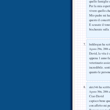
quelle famiglie 
Per la mia esper
vivere quello che
Mio padre mi ha d
questo il concet
E scusate il ton
bischerate sulla 
ha scri
hulkhogan
Agosto 29th, 2006 a
David, la vita è 
appena 1 anno fa
veterinario assie
incredibile. sen
quanto le person
ha scritt
alex346
Agosto 30th, 2006 a
Ciao David
capisco bene que
con affetto mi pe