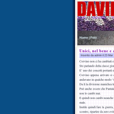
Home |
Foto
Unici, nel bene e
Inserito da admin il 23 Ma
Corvino non ci ha cambiati e
Sto parlando della classe gior
E’ uno dei concetti portanti 
Corvino appena arrivato si e
andavano in qualche modo “e
Da lì la divisione manichea tr
Può anche essere che Pantaleo
non lo cambi mai.
E quindi non cambi neanche il 
male.
Inutile quindi fare la guerr
scontro, ripartire da zero evi