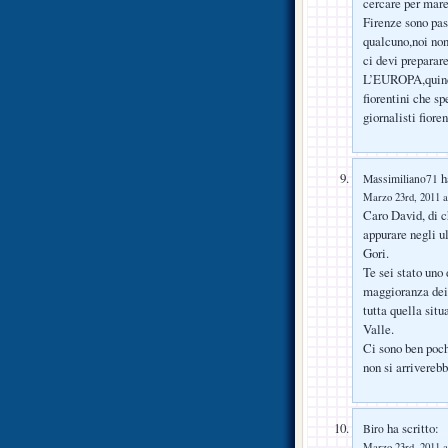
cercare per mare
Firenze sono pas
qualcuno,noi non
ci devi prepara
L’EUROPA,quindi 
fiorentini che s
giornalisti fiore
ha
Massimiliano71
Marzo 23rd, 2011 a
Caro David, di ch
appurare negli u
Gori.
Te sei stato uno
maggioranza dei 
tutta quella situ
Valle.
Ci sono ben poch
non si arrivereb
ha scritto:
Biro
Marzo 23rd, 2011 a