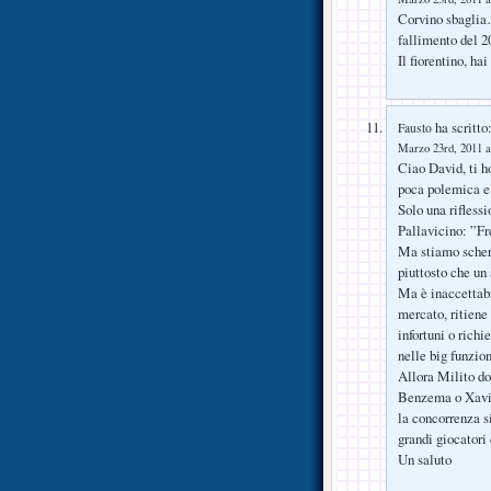
Corvino sbaglia…
fallimento del 
Il fiorentino, ha
ha scritto
Fausto
Marzo 23rd, 2011 a
Ciao David, ti ho
poca polemica e 
Solo una rifless
Pallavicino: ”F
Ma stiamo scher
piuttosto che un 
Ma è inaccettabil
mercato, ritiene 
infortuni o rich
nelle big funzi
Allora Milito do
Benzema o Xavi 
la concorrenza s
grandi giocatori 
Un saluto