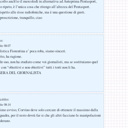
scolto anch’io il mercoledì in alternativa ad Anteprima Pentasport,
 lo ripeto, è l’unica cosa che ritengo all’altezza del Pentasport.
rispetto alle risse radiofoniche, ma è una questione di gusti.
proscrizione, tranquillo, ciao
to:
lle 08:07
listica Fiorentina e’ poca roba, siamo sinceri.
ito, ha ragione.
o suo, non ha studiato come voi giornalisti, ma se sostituiamo quel
 con “obiettivi e non obiettivi” tutti i torti non li ha.
SERA DEL GIORNALISTA
critto:
lle 08:14
mo avviso, Corvino deve solo cercare di ottenere il massimo dalla
quadra, per il resto dovrà far si che gli altri facciano le manipolazioni
derano.