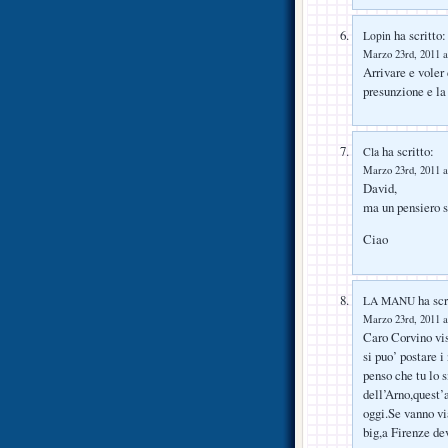
ha scritto:
Lopin
Marzo 23rd, 2011 a
Arrivare e voler
presunzione e l
ha scritto:
Cla
Marzo 23rd, 2011 a
David,
ma un pensiero s
Ciao
ha scr
LA MANU
Marzo 23rd, 2011 a
Caro Corvino vist
si puo’ postare i
penso che tu lo 
dell’Arno,quest’a
oggi.Se vanno vi
big,a Firenze de