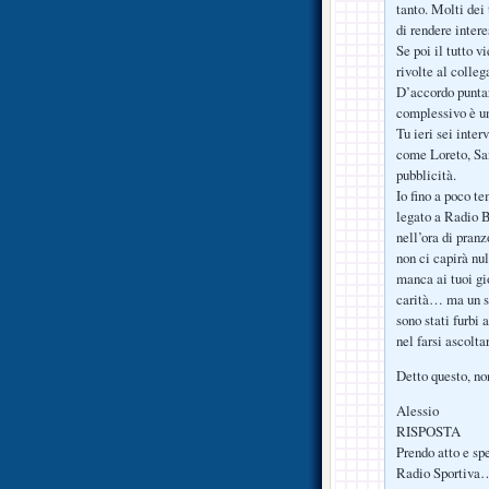
tanto. Molti dei
di rendere intere
Se poi il tutto v
rivolte al colleg
D’accordo puntar
complessivo è u
Tu ieri sei inte
come Loreto, San
pubblicità.
Io fino a poco t
legato a Radio 
nell’ora di pran
non ci capirà nul
manca ai tuoi g
carità… ma un sa
sono stati furbi
nel farsi ascolta
Detto questo, no
Alessio
RISPOSTA
Prendo atto e sp
Radio Sportiva