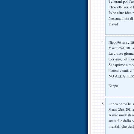
Tenerani poi l’a
l’ho detto ieri e
Io ho altre idee 
Nessuna lista di 
David
ha scrit
Nippo96
Marzo 23rd, 2011 a
La classe giorna
Corvino, nel mer
Si esprime a mod
“buoni e cattivi”
NO ALLA TES
Nippo
ha s
Enrico primo
Marzo 23rd, 2011 a
A mio modestissi
società e dalla s
mentali che desi