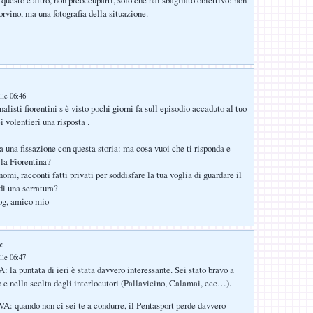
orvino, ma una fotografia della situazione.
lle 06:46
alisti fiorentini s è visto pochi giorni fa sull episodio accaduto al tuo
i volentieri una risposta .
a una fissazione con questa storia: ma cosa vuoi che ti risponda e
 la Fiorentina?
omi, racconti fatti privati per soddisfare la tua voglia di guardare il
i una serratura?
log, amico mio
:
lle 06:47
a puntata di ieri è stata davvero interessante. Sei stato bravo a
go e nella scelta degli interlocutori (Pallavicino, Calamai, ecc…).
quando non ci sei te a condurre, il Pentasport perde davvero