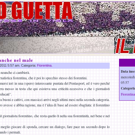
 anche nel male
r 2011 5:57 am. Categoria:
Fiorentina
.
Data inse
 neanche ci cambierà.
mercoledì
nalistica fiorentina, che è poi lo specchio stesso dei fiorentini.
05:57
emersi ieri in una (spero) interessante puntata del Pentasport, ed è vero perché
Categoria
ra messo in testa che qui esisteva una criticità eccessiva e che i giornalisti
ducati”.
Fiorentina
a buoni e cattivi, con massicci arrivi negli ultimi mesi nella seconda categoria.
 avesse e abbia ragione, ma è l’idea di base ad essere sbagliata: il fiorentino
giornalista fiorentino, che resta quello lì nella sua fiorentinità, nel bene e nel
a, meglio giocare di sponda, cercare un dialogo, fare pace un secondo dopo lo
tando i permali.