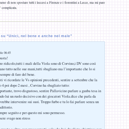
eno di non spostare tutti i leccesi a Firenze e i fiorentini a Lecce, ma mi pare
’ complicata.
su “Unici, nel bene e anche nel male”
lle 06:45
basta!
e ridicolo,tutti i mali della Viola sono di Corvino,i DV sono così
iano tutto nelle sue mani,tutti sbagliano ma l’importante che lo si
sempre di fare del bene.
i vi ricordate le Vs opinioni precedenti, sentire a settenbre che la
o 4 poi dopo 2 mesi , Corvino ha sbagliato tutto:
portante, trovo disgustoso, sentire Pallavicino parlare a ganba tesa in
ndo lui un ruolo decisivo con dei giocatori Viola.dice che parla da
rebbe intervenire sui suoi. Troppo furbo e tu lo fai parlare senza un
dittorio.
mpre seguito e per questo mi sono permesso.
sere svago non stress
questo e altro, non preoccuparti, solo che hai sbagliato obiettivo: non