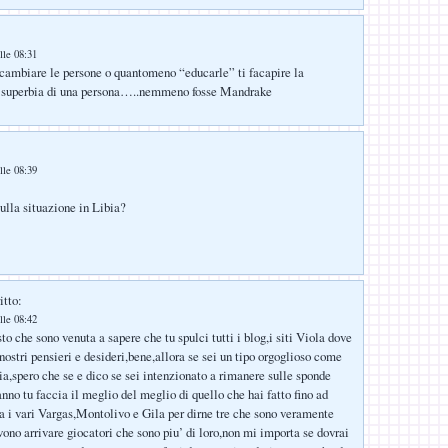
lle 08:31
 cambiare le persone o quantomeno “educarle” ti facapire la
a superbia di una persona…..nemmeno fosse Mandrake
lle 08:39
ulla situazione in Libia?
itto:
lle 08:42
o che sono venuta a sapere che tu spulci tutti i blog,i siti Viola dove
 nostri pensieri e desideri,bene,allora se sei un tipo orgoglioso come
sia,spero che se e dico se sei intenzionato a rimanere sulle sponde
nno tu faccia il meglio del meglio di quello che hai fatto fino ad
a i vari Vargas,Montolivo e Gila per dirne tre che sono veramente
vono arrivare giocatori che sono piu’ di loro,non mi importa se dovrai