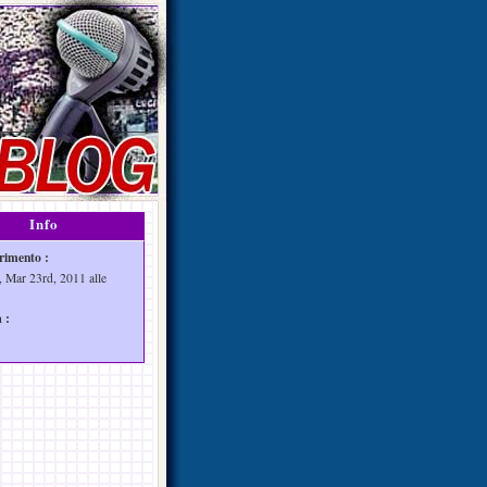
Info
rimento :
, Mar 23rd, 2011 alle
 :