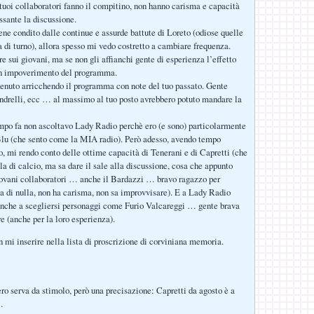
 tuoi collaboratori fanno il compitino, non hanno carisma e capacità
ssante la discussione.
iene condito dalle continue e assurde battute di Loreto (odiose quelle
a di turno), allora spesso mi vedo costretto a cambiare frequenza.
e sui giovani, ma se non gli affianchi gente di esperienza l’effetto
n impoverimento del programma.
rvenuto arricchendo il programma con note del tuo passato. Gente
drelli, ecc … al massimo al tuo posto avrebbero potuto mandare la
empo fa non ascoltavo Lady Radio perchè ero (e sono) particolarmente
Blu (che sento come la MIA radio). Però adesso, avendo tempo
zo, mi rendo conto delle ottime capacità di Tenerani e di Capretti (che
la di calcio, ma sa dare il sale alla discussione, cosa che appunto
iovani collaboratori … anche il Bardazzi … bravo ragazzo per
 di nulla, non ha carisma, non sa improvvisare). E a Lady Radio
 anche a scegliersi personaggi come Furio Valcareggi … gente brava
re (anche per la loro esperienza).
n mi inserire nella lista di proscrizione di corviniana memoria.
ero serva da stimolo, però una precisazione: Capretti da agosto è a
…