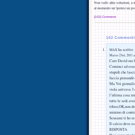
Non vedo altre soluzioni, a m
al momento un’ipotesi un po
[102] Commenti
102 Commenti 
ha scritto:
MAX
Marzo 23rd, 2011 a
Caro David ora 
Cominci ad esser
stupidi che lasc
faccia pensando 
Ma Voi giornalist
viola arrivava 3 
l’ultima cosa im
tutte le sedi ave
tifoso,OK,non dov
minimo di contra
Scusami ti ho se
Il calcio deve es
RISPOSTA
Puoi permetterti 