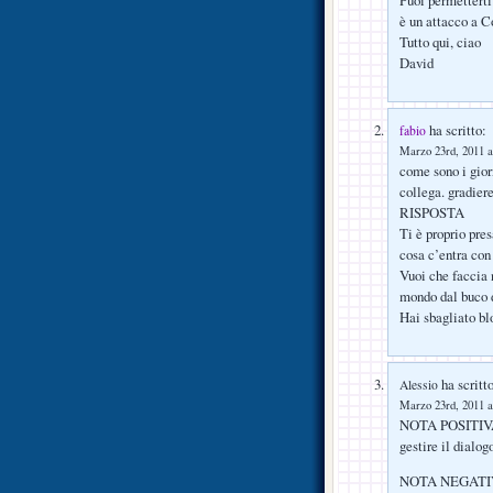
è un attacco a C
Tutto qui, ciao
David
ha scritto:
fabio
Marzo 23rd, 2011 a
come sono i giorn
collega. gradiere
RISPOSTA
Ti è proprio pres
cosa c’entra con
Vuoi che faccia n
mondo dal buco d
Hai sbagliato b
ha scritto
Alessio
Marzo 23rd, 2011 a
NOTA POSITIVA: l
gestire il dialo
NOTA NEGATIVA: 