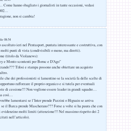
 Come hanno sbagliato i giornalisti in tante occasioni, vedasi
2002…
i ragione, non si cambia!
:
lle 08:54
 ascoltato ieri nel Pentasport, puntata interessante e costruttiva, con
molti punti di vista (condivisibili o meno, ma diretti).
ione (titolo da Violanews):
rey e Monto scontenti per Boruc e D’Ago”
zando??? Tifosi e stampa possono anche obiettare un acquisto
altro.
e che dei professionisti si lamentino se la società fa delle scelte di
opportuno rafforzare il proprio organico e si tutela per eventuali
ieste di cessione!!! Non vogliono essere leader in grandi squadre…
ona così…
vrebbe lamentarsi se l’Inter prende Pazzini o Higuain se arriva
se il Barca prende Mascherano??? Forse a volte si ha paura che con
i evidenzino molti limiti (attenzione!!! Nel massimo rispetto dei 2
citati nell’articolo).