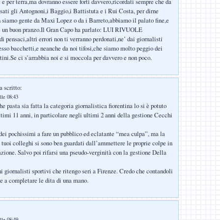
 e per terra,ma dovranno essere forti davvero,ricordati sempre che da
sati gli Antognoni,i Baggio,i Battistuta e i Rui Costa, per dirne
 siamo gente da Maxi Lopez o da i Barreto,abbiamo il palato fine,e
re un buon pranzo.Il Gran Capo ha parlato: LUI RIVUOLE
pensaci,altri errori non ti verranno perdonati,ne’ dai giornalisti
pesso bacchetti,e neanche da noi tifosi,che siamo molto peggio dei
ntini.Se ci s’arrabbia noi e si moccola per davvero e non poco.
 scritto:
lle 08:43
e pasta sia fatta la categoria giornalistica fiorentina lo si è potuto
ltimi 11 anni, in particolare negli ultimi 2 anni della gestione Cecchi
 dei pochissimi a fare un pubblico ed eclatante “mea culpa”, ma la
tuoi colleghi si sono ben guardati dall’ammettere le proprie colpe in
azione. Salvo poi rifarsi una pseudo-verginità con la gestione Della
i giornalisti sportivi che ritengo seri a Firenze. Credo che contandoli
be a completare le dita di una mano.
lle 08:49