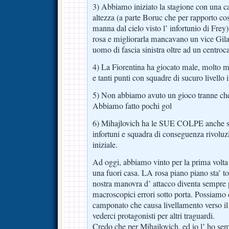
3) Abbiamo iniziato la stagione con una c
altezza (a parte Boruc che per rapporto cos
manna dal cielo visto l’ infortunio di Frey
rosa e migliorarla mancavano un vice Gila,
uomo di fascia sinistra oltre ad un centroca
4) La Fiorentina ha giocato male, molto ma
e tanti punti con squadre di sucuro livello i
5) Non abbiamo avuto un gioco tranne che
Abbiamo fatto pochi gol
6) Mihajlovich ha le SUE COLPE anche se 
infortuni e squadra di conseguenza rivoluzi
iniziale.
Ad oggi, abbiamo vinto per la prima volta d
una fuori casa. LA rosa piano piano sta’ t
nostra manovra d’ attacco diventa sempre 
macroscopici errori sotto porta. Possiamo
camponato che causa livellamento verso il
vederci protagonisti per altri traguardi.
Credo che per Mihajlovich, ed io l’ ho sem