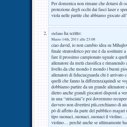
Per domenica non rimane che dotarsi di occ
protezione degli occhi dai fasci laser e sp
viola nelle partite che abbiamo giocato al
ha scritto:
stefano
Marzo 14th, 2011 alle 23:08
ciao david, io non cambio idea su Mihajlo
finale stratosferico per me è da sostituire
fare il prossimo campionato uguale a quell
allenatore da metà classifica e rimanendo a
livello.da che mondo è mondo i buoni gioc
allenatori di fiducia(guarda chi è arrivato
quelli che fanno la differenza)quindi se v
dobbiamo partire da un grande allenatore c
dietro anche grandi giocatori disposti a ve
in una “strisciata”e poi dovremmo recupera
davvero non divertirsi più,cerchiamo di aiu
pò di affetto da parte del pubblico magari u
tipo suonaci..suonaci..suonaci il violino….
violino… perchè anche se ultimamente ha s