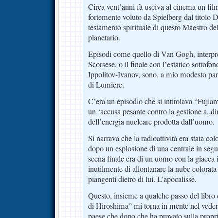
Circa vent’anni fà usciva al cinema un fi
fortemente voluto da Spielberg dal titolo
testamento spirituale di questo Maestro del
planetario.
Episodi come quello di Van Gogh, interpre
Scorsese, o il finale con l’estatico sottofo
Ippolitov-Ivanov, sono, a mio modesto parer
di Lumiere.
C’era un episodio che si intitolava “Fujia
un ‘accusa pesante contro la gestione a, dir
dell’energia nucleare prodotta dall’uomo.
Si narrava che la radioattività era stata col
dopo un esplosione di una centrale in seguit
scena finale era di un uomo con la giacca
inutilmente di allontanare la nube colora
piangenti dietro di lui. L’apocalisse.
Questo, insieme a qualche passo del libro 
di Hiroshima” mi torna in mente nel vedere
paese che dopo che ha provato sulla propria