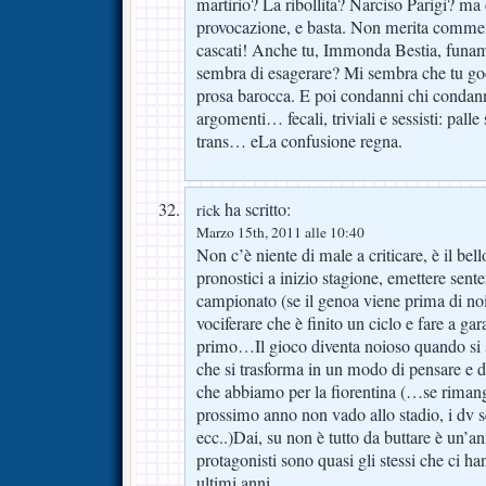
martirio? La ribollita? Narciso Parigi? ma
provocazione, e basta. Non merita commen
cascati! Anche tu, Immonda Bestia, funam
sembra di esagerare? Mi sembra che tu god
prosa barocca. E poi condanni chi condann
argomenti… fecali, triviali e sessisti: palle 
trans… eLa confusione regna.
ha scritto:
rick
Marzo 15th, 2011 alle 10:40
Non c’è niente di male a criticare, è il bell
pronostici a inizio stagione, emettere sente
campionato (se il genoa viene prima di noi 
vociferare che è finito un ciclo e fare a gar
primo…Il gioco diventa noioso quando si s
che si trasforma in un modo di pensare e d
che abbiamo per la fiorentina (…se riman
prossimo anno non vado allo stadio, i dv 
ecc..)Dai, su non è tutto da buttare è un’an
protagonisti sono quasi gli stessi che ci ha
ultimi anni