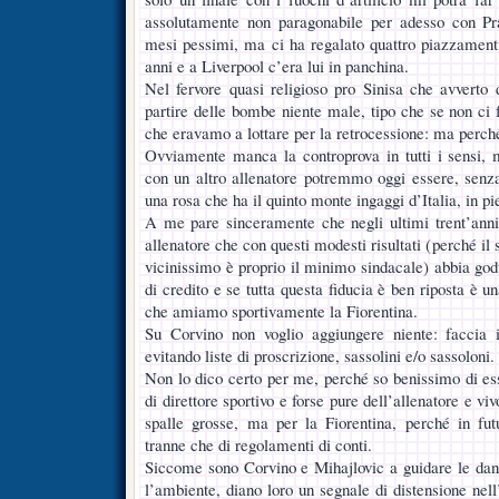
assolutamente non paragonabile per adesso con Pra
mesi pessimi, ma ci ha regalato quattro piazzament
anni e a Liverpool c’era lui in panchina.
Nel fervore quasi religioso pro Sinisa che avverto
partire delle bombe niente male, tipo che se non ci f
che eravamo a lottare per la retrocessione: ma perch
Ovviamente manca la controprova in tutti i sensi,
con un altro allenatore potremmo oggi essere, senz
una rosa che ha il quinto monte ingaggi d’Italia, in p
A me pare sinceramente che negli ultimi trent’anni
allenatore che con questi modesti risultati (perché il
vicinissimo è proprio il minimo sindacale) abbia god
di credito e se tutta questa fiducia è ben riposta è u
che amiamo sportivamente la Fiorentina.
Su Corvino non voglio aggiungere niente: faccia il
evitando liste di proscrizione, sassolini e/o sassoloni.
Non lo dico certo per me, perché so benissimo di esse
di direttore sportivo e forse pure dell’allenatore e vi
spalle grosse, ma per la Fiorentina, perché in fut
tranne che di regolamenti di conti.
Siccome sono Corvino e Mihajlovic a guidare le dan
l’ambiente, diano loro un segnale di distensione nell