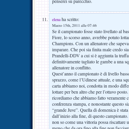
penserei su parecchio.
ha scritto:
elena
Marzo 15th, 2011 alle 07:46
Se il campionato fosse stato livellato al b
Fiore, lo scorso anno, avrebbe potuto lotta
Champions. Con un allenatore che sapeva i
imparare. Che poi sia finita male credo sia
Prandelli-DDV a cui si è aggiunta la truff
definitivamente tagliato le gambe a una sq
allenatore in conflitto.
Quest’anno il campionato è di livello bass
sprazzo, come l’Udinese attuale, e una squ
carta abbiamo noi, condotta in modo diffe
lottare per ben altro che per l’ottavo posto.
ricordiamo che abbiamo fatto veramente c
conferenza stampa, e nonostante questo sia
“grande Juve”. Quella di domenica è stata 
dall’inizio alla fine, di questo campionat
non so come una vittoria possa riscattare 
meno che da ora fino alla fine non facciam