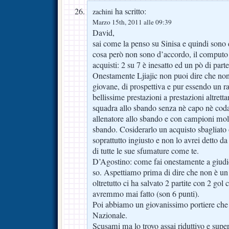
ha scritto:
zachini
Marzo 15th, 2011 alle 09:39
David,
sai come la penso su Sinisa e quindi sono 
cosa però non sono d’accordo, il computo s
acquisti: 2 su 7 è inesatto ed un pò di parte
Onestamente Ljiajic non puoi dire che non
giovane, di prospettiva e pur essendo un r
bellissime prestazioni a prestazioni altrett
squadra allo sbando senza nè capo nè coda
allenatore allo sbando e con campioni molto
sbando. Cosiderarlo un acquisto sbagliato 
soprattutto ingiusto e non lo avrei detto da
di tutte le sue sfumature come te.
D’Agostino: come fai onestamente a giudi
so. Aspettiamo prima di dire che non è un
oltretutto ci ha salvato 2 partite con 2 gol
avremmo mai fatto (son 6 punti).
Poi abbiamo un giovanissimo portiere che h
Nazionale.
Scusami ma lo trovo assai riduttivo e superf