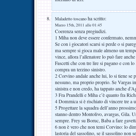
ha scritto:
Maladetto toscano
Marzo 15th, 2011 alle 01:45
Coerenza senza pregiudizi.
1 Miha non deve essere confermato, nem
Se con i giocatori scarsi si perde o si pareg
ma sempre si gioca male almeno un tempo e
vince, allora l’allenatore lo può fare anc
Fascetti che con tre lire si pagano e con lo
compra un terzino sinistro.
2 Corvino andale anche lui, lo si tiene se 
nessuno, ma proprio proprio. Se Vargas im
sinistra e non credo, ha tappato anche d’A
3 Fra Prandelli e Miha c’è quanto fra Ric
4 Domrnica si è rischiato di vincere tre a
5 Progettare la squadra dell’anno prossimo
stanno dentro Montolivo, avargas, Gila. Un
sempre. Frey su Boruc, Baba a fare gavetta
6 non è vero che non temi Corvino: lo dim
lastoria del sassolino, se il sassolino non se