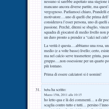
nessuno si sarebbe aspettato una stagione
mancano ancora diverse partite, ma quest’a
vergognoso. Parliamoci chiaro, Prandelli e
motivatore….uno di quelli che prima dell’e
considerava l’esser persona, uno di quelli 
passione. Perchè, ditemi se sbaglio, vince
squadra di giocatori di medio livello non p
un duro pronto a prender a “calci nel culo”
La verità è questa….abbiamo una rosa, una
medio (e a volte basso) livello; certo, esis
ma nel calcio serve trasmettere grinta, pas
gruppo….non ossessione per un quarto po
più lontano.
Prima di essere calciatori si è uomini!
ha scritto:
beba
Marzo 15th, 2011 alle 10:15
ho letto qua e là dei commenti… a dir poco
scaglia contro tutto e tutti… persino l’inn