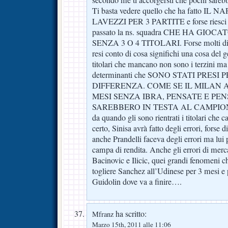
secondo me ti accorgersti che pochi sarebbe
Ti basta vedere quello che ha fatto I
LAVEZZI PER 3 PARTITE e forse riesci a
passato la ns. squadra CHE HA GIO
SENZA 3 O 4 TITOLARI. Forse molti di v
resi conto di cosa significhi una cosa del 
titolari che mancano non sono i terzini ma 
determinanti che SONO STATI PRESI
DIFFERENZA. COME SE IL MILAN 
MESI SENZA IBRA, PENSATE E PEN
SAREBBERO IN TESTA AL CAMPIONATO
da quando gli sono rientrati i titolari che 
certo, Sinisa avrà fatto degli errori, forse 
anche Prandelli faceva degli errori ma lui 
campa di rendita. Anche gli errori di merc
Bacinovic e Ilicic, quei grandi fenomeni c
togliere Sanchez all’Udinese per 3 mesi e 
Guidolin dove va a finire….
ha scritto:
Mfranz
Marzo 15th, 2011 alle 11:06