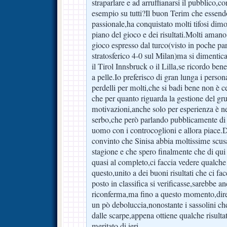
straparlare e ad arruffianarsi il pubblico,
esempio su tutti?Il buon Terim che essend
passionale,ha conquistato molti tifosi dim
piano del gioco e dei risultati.Molti amano 
gioco espresso dal turco(visto in poche pa
stratosferico 4-0 sul Milan)ma si dimentic
il Tirol Innsbruck o il Lilla,se ricordo be
a pelle.Io preferisco di gran lunga i person
perdelli per molti,che si badi bene non è 
che per quanto riguarda la gestione del gru
motivazioni,anche solo per esperienza è n
serbo,che però parlando pubblicamente di 
uomo con i controcoglioni e allora piace.
convinto che Sinisa abbia moltissime scus
stagione e che spero finalmente che di qui 
quasi al completo,ci faccia vedere qualche
questo,unito a dei buoni risultati che ci fa
posto in classifica si verificasse,sarebbe a
riconferma,ma fino a questo momento,direi
un pò deboluccia,nonostante i sassolini che l
dalle scarpe,appena ottiene qualche risult
meritato di ieri.