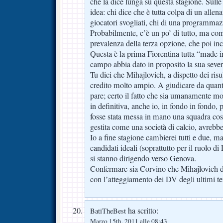
che la dice lunga su questa stagione. Sull
idea: chi dice che è tutta colpa di un allen
giocatori svogliati, chi di una programmaz
Probabilmente, c’è un po’ di tutto, ma co
prevalenza della terza opzione, che poi in
Questa è la prima Fiorentina tutta “made i
campo abbia dato in proposito la sua sever
Tu dici che Mihajlovich, a dispetto dei risu
credito molto ampio. A giudicare da quant
pare; certo il fatto che sia umanamente mo
in definitiva, anche io, in fondo in fondo, 
fosse stata messa in mano una squadra costr
gestita come una società di calcio, avrebb
Io a fine stagione cambierei tutti e due, ma
candidati ideali (soprattutto per il ruolo di
si stanno dirigendo verso Genova.
Confermare sia Corvino che Mihajlovich de
con l’atteggiamento dei DV degli ultimi t
ha scritto:
BatiTheBest
Marzo 15th, 2011 alle 08:43