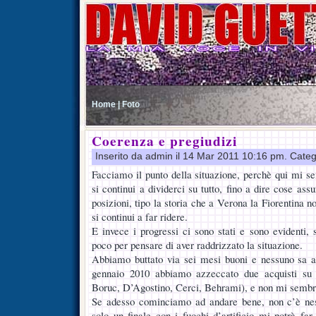
Home |
Foto
Coerenza e pregiudizi
Inserito da admin il 14 Mar 2011 10:16 pm. Cate
Facciamo il punto della situazione, perchè qui mi s
si continui a dividerci su tutto, fino a dire cose ass
posizioni, tipo la storia che a Verona la Fiorentina n
si continui a far ridere.
E invece i progressi ci sono stati e sono evidenti
poco per pensare di aver raddrizzato la situazione.
Abbiamo buttato via sei mesi buoni e nessuno sa a
gennaio 2010 abbiamo azzeccato due acquisti su se
Boruc, D’Agostino, Cerci, Behrami), e non mi sembr
Se adesso cominciamo ad andare bene, non c’è ne
solo un finale con i fuochi d’artificio mi potrà fa