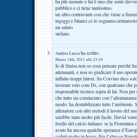
ha più suonato e lui è uno che sente davver
pubblico e ci tiene tantissimo.
un altro centravanti cosi che viene a firenze 
ingaggi e bilanci ce lo sognamo,teniamolo 
un saluto
stefano
ha scritto:
Andrea Lucca
Marzo 14th, 2011 alle 23:10
Io di Sinisa non so cosa pensare perchè h
attenuanti, e non so giudicare il suo opera
influito troppi fattori. Su Corvino dico so
lavorare solo com Ds, con qualcuno che pa
responsabile tecnico sopra di lui. Non per 
che tutto sia cominciato con l’allontanamen
modo: ha destabilizzato tutto l’ambiente.
allenatore con altri metodi il lavoro del s
sarebbe stato molto più facile. David vorre
livello del calcio italiano: se la Fiorentina
avuto ha ancora qualche speranza d’Europ
caduti molto in basso. Fra l’altro se Napol