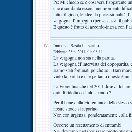
Ps: Mi chiedo se è così vera l’apparente un
che è sembrata esserci nei momenti diffic
tutto: il gioco, le idee, la professionalità, l
vergogna, l’impegno (per se stessi, il pubbl
E questo è frutto di accordo-intesa con l’
ha scritto:
Immonda Bestia
Febbraio 28th, 2011 alle 08:11
La vergogna non sta nella partita.
La vergogna èl’intervista del dopopartita,
siamo stati fortunati poichè se il Bari ma
vinto la partita e che pertanto questo è un
La Fiorentina che nel 2011 doveva lottare 
quindi ridotta così alo sbando ?
Per il bene della Fiorentina e dello stesso 
nostre strade si separino.
Non con urgenza, ponderatamente , alla f
Occorre un resettamento di entrambi.
Noi dovremo metabolizzare presto quest’an