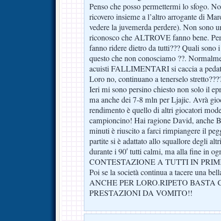
Penso che posso permettermi lo sfogo. No
ricovero insieme a l’altro arrogante di Ma
vedere la juvemerda perdere). Non sono un
riconosco che ALTROVE fanno bene. Perch
fanno ridere dietro da tutti??? Quali sono i 
questo che non conosciamo ??. Normalm
acuisti FALLIMENTARI si caccia a pedate n
Loro no, continuano a tenerselo stretto???
Ieri mi sono persino chiesto non solo il ep
ma anche dei 7-8 mln per Ljajic. Avrà gio
rendimento è quello di altri giocatori modes
campioncino! Hai ragione David, anche Be
minuti è riuscito a farci rimpiangere il p
partite si è adattato allo squallore degli al
durante i 90′ tutti calmi, ma alla fine in og
CONTESTAZIONE A TUTTI IN PRIMIS
Poi se la società continua a tacere una b
ANCHE PER LORO.RIPETO BASTA 
PRESTAZIONI DA VOMITO!!