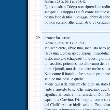
Febbraio 28th, 2011 alle 08:42
Qui se padron Diego non riprende le redini
sempre al galoppo.O si fa come lui dice o
nostra fede di tifosi viola,gia’ ebbra di sch
no non restano altre alternative e l’orizzzon
ha scritto:
Shimon
Febbraio 28th, 2011 alle 08:43
Vivacchierete, sibilò uno, inca..ato nero pe
tasca una lucrosa speculazione immobilia
tosto, uno che (chapeau!) in questi giorni 
un vecchio, potentissimo dinosauro della f
pure. Quindi, uno da prendere molto sul s
Non come il fratello, che sovente promett
se dice una cosa, è quella.
Viene quasi da pensare che tutto sia stato
tanto è riuscito bene. Che imparino, quei b
significa affrontare l’ira funesta di Don D
squadra a Corvino. Diamogli… come sia c
del Ciuffi? Ah, sì: biglia sciolta! Ecco, dia
Corvino, e impareranno a loro spese cosa 