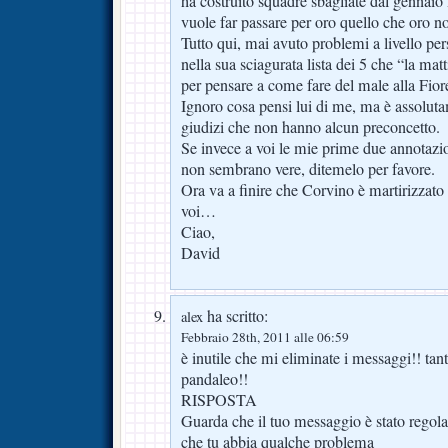
ha costruito squadre sbagliate dal gennai
vuole far passare per oro quello che oro n
Tutto qui, mai avuto problemi a livello p
nella sua sciagurata lista dei 5 che “la mat
per pensare a come fare del male alla Fior
Ignoro cosa pensi lui di me, ma è assoluta
giudizi che non hanno alcun preconcetto.
Se invece a voi le mie prime due annotazio
non sembrano vere, ditemelo per favore.
Ora va a finire che Corvino è martirizzato 
voi…
Ciao,
David
ha scritto:
alex
Febbraio 28th, 2011 alle 06:59
è inutile che mi eliminate i messaggi!! tanto
pandaleo!!
RISPOSTA
Guarda che il tuo messaggio è stato regol
che tu abbia qualche problema