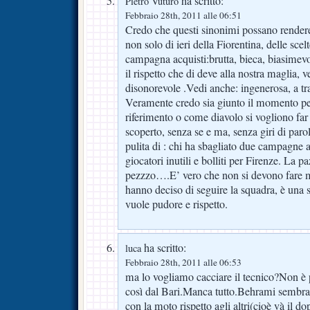
ha scritto:
Pietro Vuturo
Febbraio 28th, 2011 alle 06:51
Credo che questi sinonimi possano rendere l
non solo di ieri della Fiorentina, delle scelt
campagna acquisti:brutta, bieca, biasimev
il rispetto che di deve alla nostra maglia,
disonorevole .Vedi anche: ingenerosa, a tra
Veramente credo sia giunto il momento per 
riferimento o come diavolo si vogliono far
scoperto, senza se e ma, senza giri di parol
pulita di : chi ha sbagliato due campagne ac
giocatori inutili e bolliti per Firenze. La p
pezzzo….E’ vero che non si devono fare mar
hanno deciso di seguire la squadra, è una 
vuole pudore e rispetto.
ha scritto:
luca
Febbraio 28th, 2011 alle 06:53
ma lo vogliamo cacciare il tecnico?Non è p
così dal Bari.Manca tutto.Behrami sembra
con la moto rispetto agli altri(cioè và il d