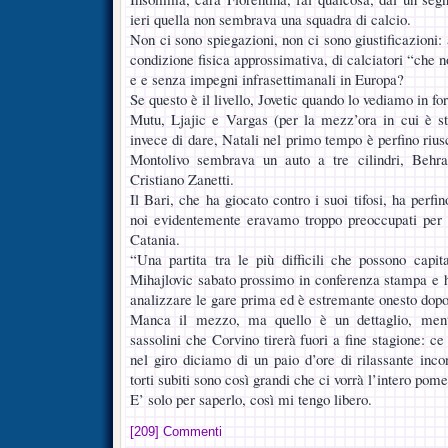
ieri quella non sembrava una squadra di calcio.
Non ci sono spiegazioni, non ci sono giustificazioni: 
condizione fisica approssimativa, di calciatori “che
e e senza impegni infrasettimanali in Europa?
Se questo è il livello, Jovetic quando lo vediamo in 
Mutu, Ljajic e Vargas (per la mezz’ora in cui è st
invece di dare, Natali nel primo tempo è perfino riusc
Montolivo sembrava un auto a tre cilindri, Behr
Cristiano Zanetti.
Il Bari, che ha giocato contro i suoi tifosi, ha perfin
noi evidentemente eravamo troppo preoccupati per 
Catania.
“Una partita tra le più difficili che possono capi
Mihajlovic sabato prossimo in conferenza stampa e h
analizzare le gare prima ed è estremante onesto dopo
Manca il mezzo, ma quello è un dettaglio, men
sassolini che Corvino tirerà fuori a fine stagione: ce
nel giro diciamo di un paio d’ore di rilassante incon
torti subiti sono così grandi che ci vorrà l’intero pom
E’ solo per saperlo, così mi tengo libero.
[209] Commenti