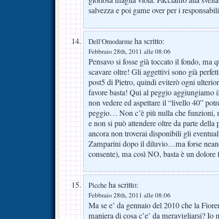
gloriosa maglia viola. Facciamo alla svelt
salvezza e poi game over per i responsabili 
ha scritto:
Dell'Omodarme
Febbraio 28th, 2011 alle 08:06
Pensavo si fosse già toccato il fondo, ma 
scavare oltre! Gli aggettivi sono già perfett
post5 di Pietro, quindi eviterò ogni ulteri
favore basta! Qui al peggio aggiungiamo il 
non vedere ed aspettare il “livello 40” pot
peggio… Non c’è più nulla che funzioni, n
e non si può attendere oltre da parte della
ancora non troverai disponibili gli eventual
Zamparini dopo il diluvio…ma forse neanc
consente), ma così NO, basta è un dolore f
ha scritto:
Picche
Febbraio 28th, 2011 alle 08:06
Ma se e’ da gennaio del 2010 che la Fioren
maniera di cosa c’e’ da meravigliarsi? Io