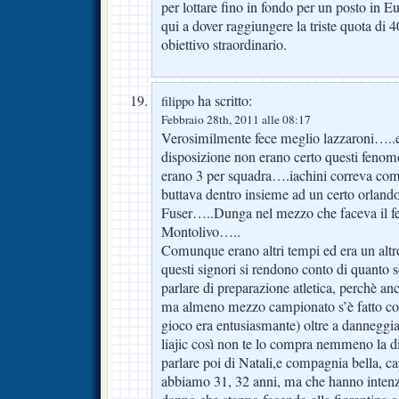
per lottare fino in fondo per un posto in 
qui a dover raggiungere la triste quota di 
obiettivo straordinario.
ha scritto:
filippo
Febbraio 28th, 2011 alle 08:17
Verosimilmente fece meglio lazzaroni…..e 
disposizione non erano certo questi fenome
erano 3 per squadra….iachini correva com
buttava dentro insieme ad un certo orlando
Fuser…..Dunga nel mezzo che faceva il 
Montolivo…..
Comunque erano altri tempi ed era un altr
questi signori si rendono conto di quanto s
parlare di preparazione atletica, perchè an
ma almeno mezzo campionato s’è fatto con 
gioco era entusiasmante) oltre a danneggiar
liajic così non te lo compra nemmeno la d
parlare poi di Natali,e compagnia bella, ca
abbiamo 31, 32 anni, ma che hanno intenzi