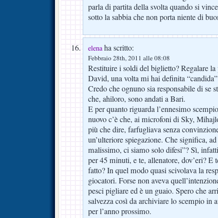
parla di partita della svolta quando si vince
sotto la sabbia che non porta niente di buo
ha scritto:
elena
Febbraio 28th, 2011 alle 08:08
Restituire i soldi del biglietto? Regalare l
David, una volta mi hai definita “candida” e
Credo che ognuno sia responsabile di se s
che, ahiloro, sono andati a Bari.
E per quanto riguarda l’ennesimo scempio 
nuovo c’è che, ai microfoni di Sky, Mihaj
più che dire, farfugliava senza convinzio
un’ulteriore spiegazione. Che significa, a
malissimo, ci siamo solo difesi”? Sì, infatt
per 45 minuti, e te, allenatore, dov’eri? E t
fatto? In quel modo quasi scivolava la resp
giocatori. Forse non aveva quell’intenzion
pesci pigliare ed è un guaio. Spero che ar
salvezza così da archiviare lo scempio in a
per l’anno prossimo.