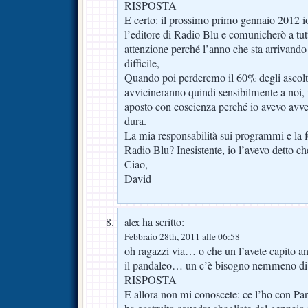
RISPOSTA
E certo: il prossimo primo gennaio 2012 io
l’editore di Radio Blu e comunicherò a tut
attenzione perché l’anno che sta arrivand
difficile,
Quando poi perderemo il 60% degli ascolti e
avvicineranno quindi sensibilmente a noi, 
aposto con coscienza perché io avevo avver
dura.
La mia responsabilità sui programmi e la 
Radio Blu? Inesistente, io l’avevo detto c
Ciao,
David
ha scritto:
alex
Febbraio 28th, 2011 alle 06:58
oh ragazzi via… o che un l’avete capito a
il pandaleo… un c’è bisogno nemmeno di
RISPOSTA
E allora non mi conoscete: ce l’ho con Pan