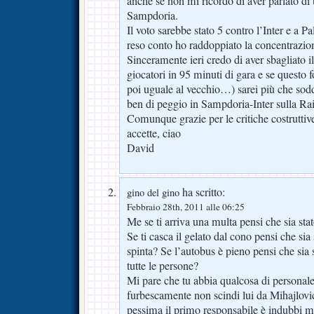
anche se non mi ricordo di aver parlato di 
Sampdoria.
Il voto sarebbe stato 5 contro l’Inter e a
reso conto ho raddoppiato la concentrazion
Sinceramente ieri credo di aver sbagliato i
giocatori in 95 minuti di gara e se questo 
poi uguale al vecchio…) sarei più che soddi
ben di peggio in Sampdoria-Inter sulla Rai
Comunque grazie per le critiche costrutti
accette, ciao
David
ha scritto:
gino del gino
Febbraio 28th, 2011 alle 06:25
Me se ti arriva una multa pensi che sia st
Se ti casca il gelato dal cono pensi che sia
spinta? Se l’autobus è pieno pensi che sia
tutte le persone?
Mi pare che tu abbia qualcosa di personal
furbescamente non scindi lui da Mihajlovic
pessima il primo responsabile è indubbi m