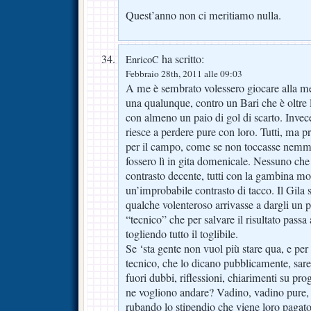
Quest’anno non ci meritiamo nulla.
ha scritto:
EnricoC
Febbraio 28th, 2011 alle 09:03
A me è sembrato volessero giocare alla 
una qualunque, contro un Bari che è oltre 
con almeno un paio di gol di scarto. Invec
riesce a perdere pure con loro. Tutti, ma pro
per il campo, come se non toccasse nemm
fossero lì in gita domenicale. Nessuno che 
contrasto decente, tutti con la gambina mol
un’improbabile contrasto di tacco. Il Gila s
qualche volenteroso arrivasse a dargli un 
“tecnico” che per salvare il risultato passa
togliendo tutto il toglibile.
Se ‘sta gente non vuol più stare qua, e per
tecnico, che lo dicano pubblicamente, sare
fuori dubbi, riflessioni, chiarimenti su prog
ne vogliono andare? Vadino, vadino pure, 
rubando lo stipendio che viene loro pagat