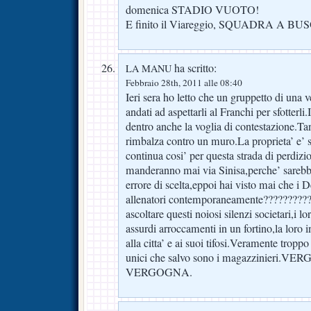
domenica STADIO VUOTO!
E finito il Viareggio, SQUADRA A BU
ha scritto:
LA MANU
Febbraio 28th, 2011 alle 08:40
Ieri sera ho letto che un gruppetto di una 
andati ad aspettarli al Franchi per sfotterli.I
dentro anche la voglia di contestazione.Ta
rimbalza contro un muro.La proprieta’ e’
continua cosi’ per questa strada di perdiz
manderanno mai via Sinisa,perche’ sarebb
errore di scelta,eppoi hai visto mai che i 
allenatori contemporaneamente?????????? 
ascoltare questi noiosi silenzi societari,i 
assurdi arroccamenti in un fortino,la loro in
alla citta’ e ai suoi tifosi.Veramente troppo 
unici che salvo sono i magazzinier
VERGOGNA.