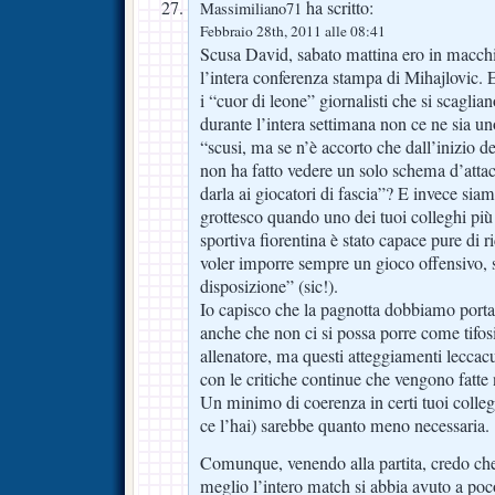
ha scritto:
Massimiliano71
Febbraio 28th, 2011 alle 08:41
Scusa David, sabato mattina ero in macchi
l’intera conferenza stampa di Mihajlovic. E
i “cuor di leone” giornalisti che si scaglian
durante l’intera settimana non ce ne sia un
“scusi, ma se n’è accorto che dall’inizio de
non ha fatto vedere un solo schema d’attac
darla ai giocatori di fascia”? E invece siam
grottesco quando uno dei tuoi colleghi più 
sportiva fiorentina è stato capace pure di r
voler imporre sempre un gioco offensivo, s
disposizione” (sic!).
Io capisco che la pagnotta dobbiamo portarc
anche che non ci si possa porre come tifosi
allenatore, ma questi atteggiamenti leccac
con le critiche continue che vengono fatte 
Un minimo di coerenza in certi tuoi colleg
ce l’hai) sarebbe quanto meno necessaria.
Comunque, venendo alla partita, credo ch
meglio l’intero match si abbia avuto a po