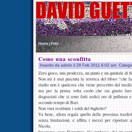
Home |
Foto
Come una sconfitta
Inserito da admin il 28 Feb 2011 6:02 am. Catego
Zero gioco, una prodezza, un punto e un quintale di fi
Non mi è mai piaciuta la retorica del tifoso “che fa
stadio non è qualcosa che viene prescritto dal medico
ma per la prima volta credo che sia giusto fare
disgraziati che si sono fatti sedici ore di pullman e
secondo tempo di Bari.
Non vuoi restituire i soldi del biglietto?
Va bene, allora regala quello della prossima trasfe
senza limitazioni, e affitta i mezzi per riportare a
Nicola.
Insomma, cara Fiorentina, fai qualcosa, dai un seg