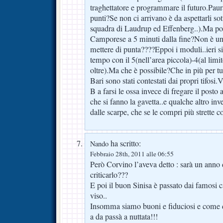
traghettatore e programmare il futuro.Paur
punti?Se non ci arrivano è da aspettarli sot
squadra di Laudrup ed Effenberg..).Ma po
Camporese a 5 minuti dalla fine?Non è un 
mettere di punta????Eppoi i moduli..ieri s
tempo con il 5(nell’area piccola)-4(al limi
oltre).Ma che è possibile?Che in più per tutt
Bari sono stati contestati dai propri ti
B a farsi le ossa invece di fregare il posto a 
che si fanno la gavetta..e qualche altro inve
dalle scarpe, che se le compri più strette co
ha scritto:
Nando
Febbraio 28th, 2011 alle 06:55
Però Corvino l’aveva detto : sarà un anno d
criticarlo???
E poi il buon Sinisa è passato dai famosi cal
viso..
Insomma siamo buoni e fiduciosi e come d
a da passà a nuttata!!!