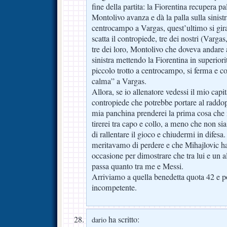
fine della partita: la Fiorentina recupera pal
Montolivo avanza e dà la palla sulla sinistra
centrocampo a Vargas, quest’ultimo si gira
scatta il contropiede, tre dei nostri (Varga
tre dei loro, Montolivo che doveva andare 
sinistra mettendo la Fiorentina in superiori
piccolo trotto a centrocampo, si ferma e c
calma” a Vargas.
Allora, se io allenatore vedessi il mio capi
contropiede che potrebbe portare al raddop
mia panchina prenderei la prima cosa che 
tirerei tra capo e collo, a meno che non sia 
di rallentare il gioco e chiudermi in difesa. 
meritavamo di perdere e che Mihajlovic h
occasione per dimostrare che tra lui e un a
passa quanto tra me e Messi.
Arriviamo a quella benedetta quota 42 e p
incompetente.
ha scritto:
dario