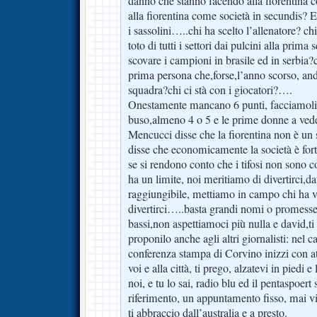
danno che stanno facendo alla fiorentina 
alla fiorentina come società in secundis? E
i sassolini…..chi ha scelto l’allenatore? ch
toto di tutti i settori dai pulcini alla prim
scovare i campioni in brasile ed in serbia?
prima persona che,forse,l’anno scorso, a
squadra?chi ci stà con i giocatori?….
Onestamente mancano 6 punti, facciamoli e
buso,almeno 4 o 5 e le prime donne a ve
Mencucci disse che la fiorentina non è un
disse che economicamente la società è for
se si rendono conto che i tifosi non son
ha un limite, noi meritiamo di divertirci,d
raggiungibile, mettiamo in campo chi ha vo
divertirci…..basta grandi nomi o promes
bassi,non aspettiamoci più nulla e david,ti
proponilo anche agli altri giornalisti: nel ca
conferenza stampa di Corvino inizzi con att
voi e alla città, ti prego, alzatevi in piedi e
noi, e tu lo sai, radio blu ed il pentaspoert
riferimento, un appuntamento fisso, mai vi
ti abbraccio dall’australia e a presto.