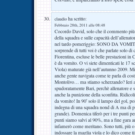
ha scritto:
claudio
Febbraio 28th, 2011 alle 08:48
Cocordo David, solo che il commento più g
della squadra e sulle capacità dell’allenato
nel tardo pomeriggio: SONO DA VOMITO!
sorprende di tutti voi è che parlate solo di
Fiorentina, escluse le belle prestazioni in
è da vomito. O vi siete dimenticati le 17 sc
Viola) maturate già nell’autunno 2009. Mi 
anche gente navigata come te parla di cost
Montolivo… ma stiamo scherzando? Ieri all
spudoratamente Bari, perchè allenatore e 
anche la punizione della sconfitta. Ridicol
da vomito! In 90′ solo il lampo del gol, po
indegna di una squadra nond di A ma di pro
grande). Domenica tiferò per i tre punti per
punti siamo salvi al 90%, ma a fine gara anc
infamerò come meritano. Sono tutti, più o
indossare la maglia viola e lo dico come ti