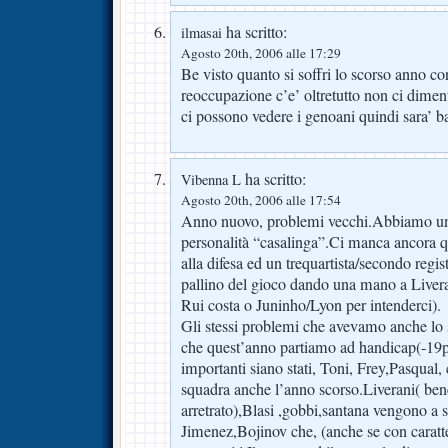
ha scritto:
ilmasai
Agosto 20th, 2006 alle 17:29
Be visto quanto si soffri lo scorso anno con
reoccupazione c’e’ oltretutto non ci dime
ci possono vedere i genoani quindi sara’ ba
ha scritto:
Vibenna L
Agosto 20th, 2006 alle 17:54
Anno nuovo, problemi vecchi.Abbiamo un
personalità “casalinga”.Ci manca ancora q
alla difesa ed un trequartista/secondo regi
pallino del gioco dando una mano a Liverani
Rui costa o Juninho/Lyon per intenderci).
Gli stessi problemi che avevamo anche lo
che quest’anno partiamo ad handicap(-19p
importanti siano stati, Toni, Frey,Pasqual,
squadra anche l’anno scorso.Liverani( ben
arretrato),Blasi ,gobbi,santana vengono a 
Jimenez,Bojinov che, (anche se con caratte