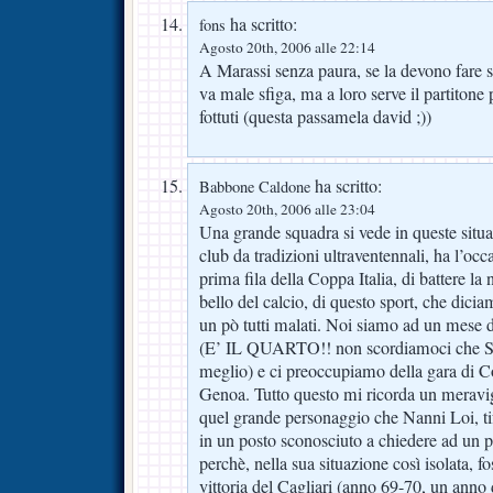
ha scritto:
fons
Agosto 20th, 2006 alle 22:14
A Marassi senza paura, se la devono fare so
va male sfiga, ma a loro serve il partiton
fottuti (questa passamela david ;))
ha scritto:
Babbone Caldone
Agosto 20th, 2006 alle 23:04
Una grande squadra si vede in queste situa
club da tradizioni ultraventennali, ha l’occa
prima fila della Coppa Italia, di battere l
bello del calcio, di questo sport, che dici
un pò tutti malati. Noi siamo ad un mese d
(E’ IL QUARTO!! non scordiamoci che SO
meglio) e ci preoccupiamo della gara di Co
Genoa. Tutto questo mi ricorda un meravigl
quel grande personaggio che Nanni Loi, ti
in un posto sconosciuto a chiedere ad un 
perchè, nella sua situazione così isolata, f
vittoria del Cagliari (anno 69-70, un anno 