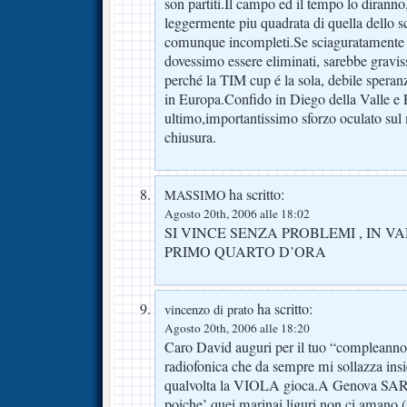
son partiti.Il campo ed il tempo lo diranno
leggermente piu quadrata di quella dello 
comunque incompleti.Se sciaguratamente 
dovessimo essere eliminati, sarebbe gravi
perché la TIM cup é la sola, debile speranz
in Europa.Confido in Diego della Valle e 
ultimo,importantissimo sforzo oculato sul 
chiusura.
ha scritto:
MASSIMO
Agosto 20th, 2006 alle 18:02
SI VINCE SENZA PROBLEMI , IN V
PRIMO QUARTO D’ORA
ha scritto:
vincenzo di prato
Agosto 20th, 2006 alle 18:20
Caro David auguri per il tuo “compleanno”
radiofonica che da sempre mi sollazza ins
qualvolta la VIOLA gioca.A Genova SA
poiche’ quei marinai liguri non ci amano