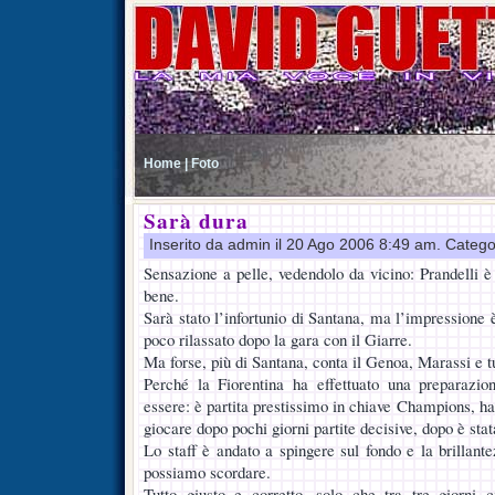
Home |
Foto
Sarà dura
Inserito da admin il 20 Ago 2006 8:49 am. Catego
Sensazione a pelle, vedendolo da vicino: Prandelli è
bene.
Sarà stato l’infortunio di Santana, ma l’impressione è
poco rilassato dopo la gara con il Giarre.
Ma forse, più di Santana, conta il Genoa, Marassi e tut
Perché la Fiorentina ha effettuato una preparazi
essere: è partita prestissimo in chiave Champions, ha 
giocare dopo pochi giorni partite decisive, dopo è stat
Lo staff è andato a spingere sul fondo e la brillant
possiamo scordare.
Tutto giusto e corretto, solo che tra tre giorni 