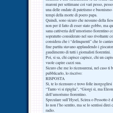
maroni per settimane coi vari pesso, pessot
una delle ondate di patetismo e buonismo d
tempi della morte di poero papa.
Quindi, sono sicuro che nessuno della fieso
non per il fatto di esser stato gobbo, ma q
sana cattiveria dell’umorismo fiorentino co
sopratutto considerato nel suo rivoltante 
considera che i “delinquenti” che lo cantav
fine partita stavano applaudendo i giocat
gaudimento di tutti i giornalisti fiorentini.
Poi, si sa, chi capisce capisce, chi un capis
vuole capire cazzi sua.
Sicuro che me lo ricensurerai, nel caso ti b
pubblicarlo, lo riscrivo:
RISPOSTA
Sì, te lo ricensuro e trovo folle inorgoglirs
“Tanto vi si ripiglia”, “Giorgi sì, ma Eleon
dell’umorismo fiorentino.
Speculare sull’Hysel, Scirea o Pessotto è d
Io non l’ho sentito, ma se lo sentissi direi
radio.