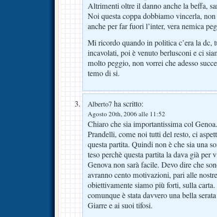
Altrimenti oltre il danno anche la beffa, 
Noi questa coppa dobbiamo vincerla, non 
anche per far fuori l’inter, vera nemica pe
Mi ricordo quando in politica c’era la dc, t
incavolati, poi è venuto berlusconi e ci sia
molto peggio, non vorrei che adesso succe
temo di si.
ha scritto:
Alberto7
Agosto 20th, 2006 alle 11:52
Chiaro che sia importantissima col Genoa.
Prandelli, come noi tutti del resto, ci aspe
questa partita. Quindi non è che sia una so
teso perchè questa partita la dava già per 
Genova non sarà facile. Devo dire che so
avranno cento motivazioni, pari alle nostre
obiettivamente siamo più forti, sulla carta
comunque è stata davvero una bella serata
Giarre e ai suoi tifosi.