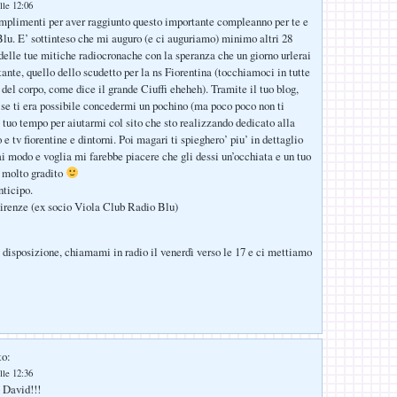
lle 12:06
mplimenti per aver raggiunto questo importante compleanno per te e
Blu. E’ sottinteso che mi auguro (e ci auguriamo) minimo altri 28
 delle tue mitiche radiocronache con la speranza che un giorno urlerai
tante, quello dello scudetto per la ns Fiorentina (tocchiamoci in tutte
 del corpo, come dice il grande Ciuffi eheheh). Tramite il tuo blog,
 se ti era possibile concedermi un pochino (ma poco poco non ti
 tuo tempo per aiutarmi col sito che sto realizzando dedicato alla
o e tv fiorentine e dintorni. Poi magari ti spieghero’ piu’ in dettaglio
ai modo e voglia mi farebbe piacere che gli dessi un’occhiata e un tuo
 molto gradito
nticipo.
irenze (ex socio Viola Club Radio Blu)
 disposizione, chiamami in radio il venerdì verso le 17 e ci mettiamo
to:
lle 12:36
 David!!!