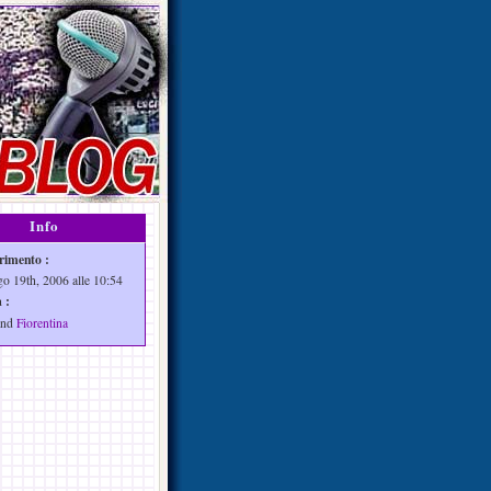
Info
rimento :
go 19th, 2006 alle 10:54
 :
nd
Fiorentina