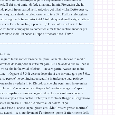
sberleffi dei miei amici di fede amaranto la mia Fiorentina che ho
do picchi in curva sud nello spicchio coi tifosi viola. Detto questo,
 la squadra sin dalle telecronache su tele 37 o l’allora teleregione,
ato a seguire le trasmissioni del Ciuffi da quando nella sigla batteva
na curva Fiesole vuota (troppo bello)! E poi dulcis in fundo le tue
e mi fanno compagnia la domenica e mi fanno sentire ancor di più
ere tifoso viola! In bocca al lupo e “toccati tutto” David!
:
lle 13:26
 seguire le tue radiocronache nei primi anni 80…facevo le medie…
ocronaca da Bari,dove si vinse mi pare 1-0, che andava via la linea di
 mi sa che la facevi al telefono…un vero patire!Avevo una radio
tone… Oppure il 3-3 di cesena dopo che si era in vantaggio per 3-0…
perso perche’ ho cominciato a seguirla in traferta, e oggi patisco
o neanche a vederla in tv. Ricordo anche che ogni tanto interveniva
co la verita’, non ho mai capito perche’ non intervenga piu’ spesso
voce simpatica e sembra un gran tifoso.La sua esultanza dopo la
nza in coppa Italia contro l’Inter(era la viola di Baggio e Borgonovo)
asta impressa. L’unico tuo difetto e’ di essere un po’
ma forse e’ anche un po’ giusto cosi’.Ma il vostro grosso merito e’
isto avanti…se siete diventati l’emittente- punto di riferimento della