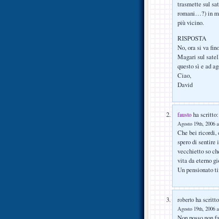
trasmette sul sa
romani…?) in modo
più vicino.
RISPOSTA
No, ora si va fin
Magari sul satel
questo sì e ad ag
Ciao,
David
ha scritto:
fausto
Agosto 19th, 2006 a
Che bei ricordi, 
spero di sentire
vecchietto so ch
vita da eterno gi
Un pensionato ti
ha scritto
roberto
Agosto 19th, 2006 a
Non posso non far