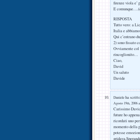
firenze viola e’
E comunque….(da
RISPOSTA
Tutto vero: a Li
Italia e abbiamo
Qui c’entrano du
2) sono fissato c
Ovviamente col 
rincoglionito…
Ciao,
David
Un saluto
Davide
ha scritto
Daniele
Agosto 19th, 2006 a
Carissimo David 
future ho appena 
ricordati uno per
momento della pa
potesse emozion
gridava.Sperando