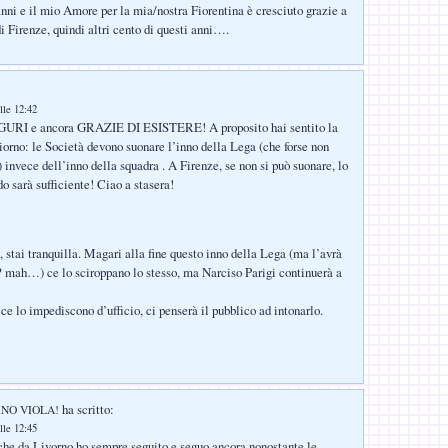
anni e il mio Amore per la mia/nostra Fiorentina è cresciuto grazie a
i Firenze, quindi altri cento di questi anni….
lle 12:42
GURI e ancora GRAZIE DI ESISTERE! A proposito hai sentito la
giorno: le Società devono suonare l’inno della Lega (che forse non
invece dell’inno della squadra . A Firenze, se non si può suonare, lo
o sarà sufficiente! Ciao a stasera!
, stai tranquilla. Magari alla fine questo inno della Lega (ma l’avrà
? mah…) ce lo sciroppano lo stesso, ma Narciso Parigi continuerà a
ce lo impediscono d’ufficio, ci penserà il pubblico ad intonarlo.
ha scritto:
ORNO VIOLA!
lle 12:45
che da Livorno ho sempre seguito e seguo ancora nonostante le