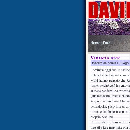
Home |
Foto
Ventotto anni
Inserito da admin il 19 Ag
Comincia oggi con la radioc
di fedeltà che ha pochi riscont
Molti hanno pensato che Rad
fosse, perché così la sento d
al mese per fare una trasmiss
Quella trasmissione si chiam
Mi guardo dentro ed è bello s
permalosità, già prima ad un 
Certo, è cambiato il contest
proprio nessuno.
Ero un alieno, l’unico di una
passati a fare marchette con n