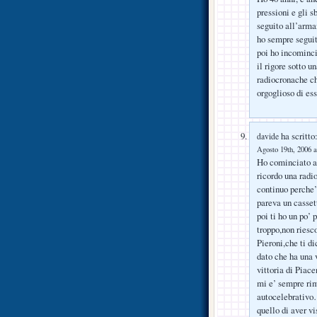
pressioni e gli 
seguito all’arman
ho sempre seguito
poi ho incominci
il rigore sotto u
radiocronache ch
orgoglioso di ess
ha scritto
davide
Agosto 19th, 2006 a
Ho cominciato a
ricordo una radi
continuo perche’
pareva un casset
poi ti ho un po’ 
troppo,non riesc
Pieroni,che ti di
dato che ha una 
vittoria di Piace
mi e’ sempre rim
autocelebrativo…
quello di aver v