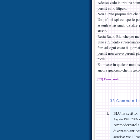
Adesso vado in tribuna stamp
perché ci ho litigato.
Non si può proprio dire che i
Un po’ mi spiace, specie per
assunti o sistemati da altre 
stesso.
Resta Radio Blu, che per me s
Uno strumento straordinario
fare ad ogni costo il giornal
perché non avevo parenti gio
piedi.
Ed invece in qualche modo s
ancora qualcuno che mi ascolt
[33] Commenti
33 Commenti s
ha scritto:
BLU
Agosto 19th, 2006 a
Ammodernatela pe
diventato antipat
sentivo voci “ro