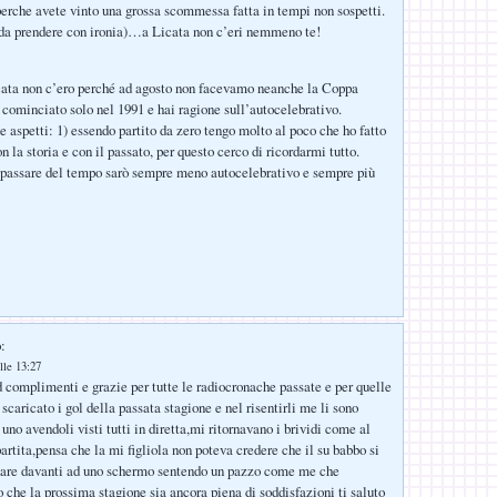
 perche avete vinto una grossa scommessa fatta in tempi non sospetti.
 prendere con ironia)…a Licata non c’eri nemmeno te!
cata non c’ero perché ad agosto non facevamo neanche la Coppa
 cominciato solo nel 1991 e hai ragione sull’autocelebrativo.
e aspetti: 1) essendo partito da zero tengo molto al poco che ho fatto
on la storia e con il passato, per questo cerco di ricordarmi tutto.
passare del tempo sarò sempre meno autocelebrativo e sempre più
:
lle 13:27
complimenti e grazie per tutte le radiocronache passate e per quelle
scaricato i gol della passata stagione e nel risentirli me li sono
 uno avendoli visti tutti in diretta,mi ritornavano i brividi come al
rtita,pensa che la mi figliola non poteva credere che il su babbo si
are davanti ad uno schermo sentendo un pazzo come me che
 che la prossima stagione sia ancora piena di soddisfazioni ti saluto