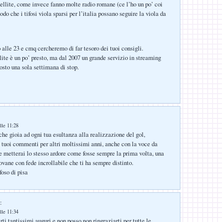
tellite, come invece fanno molte radio romane (ce l’ho un po’ coi
 che i tifosi viola sparsi per l’italia possano seguire la viola da
o alle 23 e cmq cercheremo di far tesoro dei tuoi consigli.
lite è un po’ presto, ma dal 2007 un grande servizio in streaming
osto una sola settimana di stop.
lle 11:28
che gioia ad ogni tua esultanza alla realizzazione del gol,
 i tuoi commenti per altri moltissimi anni, anche con la voce da
e metterai lo stesso ardore come fosse sempre la prima volta, una
ovane con fede incrollabile che ti ha sempre distinto.
foso di pisa
:
lle 11:34
ti tantissimi auguri e non posso non ringraziarti per tutte le