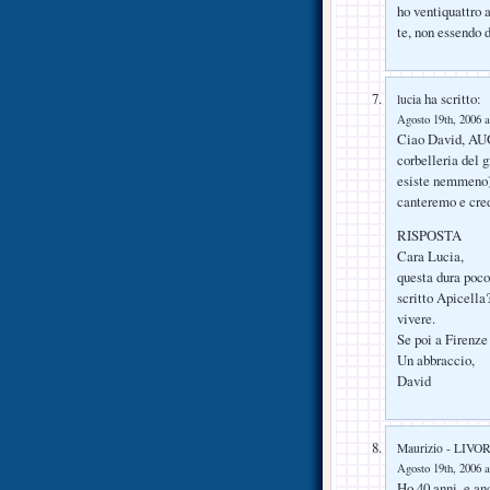
ho ventiquattro 
te, non essendo d
ha scritto:
lucia
Agosto 19th, 2006 a
Ciao David, AU
corbelleria del 
esiste nemmeno) 
canteremo e cred
RISPOSTA
Cara Lucia,
questa dura poco
scritto Apicella
vivere.
Se poi a Firenze 
Un abbraccio,
David
Maurizio - LIV
Agosto 19th, 2006 a
Ho 40 anni, e an