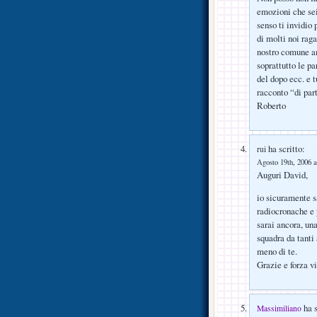
emozioni che sei
senso ti invidio
di molti noi raga
nostro comune am
soprattutto le pa
del dopo ecc. e t
racconto “di par
Roberto
ha scritto:
rui
Agosto 19th, 2006 a
Auguri David,
io sicuramente sa
radiocronache e 
sarai ancora, un
squadra da tanti 
meno di te.
Grazie e forza v
ha s
Massimiliano