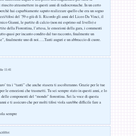
 riuscito atrasmettere in questi anni di radiocronache. In un certo
 perchè hai caparbiamente saputo realizzare quello che era un sogno
zzi/tifosi del ’59 o giù di lì. Ricordo gli anni del Liceo Da Vinci, il
ico Gianni, le partite di calcio (non mi esprimo sul livello) e
rtite della Fiorentina, l’attesa, le emozioni della gara, i commenti
utto quasi per incanto condito dal tuo racconto, finalmente un
te”, finalmente uno di noi…..Tanti auguri e un abbraccio di cuore.
lle 11:41
ro’ tra i “tanti” che anche stasera ti ascolteranno. Grazie per le tue
per le emozioni che trasmetti. Tu sei sempre stato in questi anni, e lo
a delle componenti del “mondo” fiorentina. Sei la voce di questa
anni e ti assicuro che per molti tifosi viola sarebbe difficile fare a
iola sempre
critto: