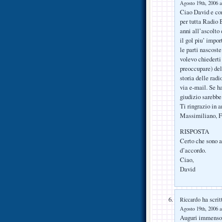
Agosto 19th, 2006 a
Ciao David e co
per tutta Radio 
anni all’ascolto
il gol piu’ impor
le parti nascoste
volevo chiederti
preoccupare) del
storia delle radi
via e-mail. Se h
giudizio sarebbe
Ti ringrazio in a
Massimiliano, F
RISPOSTA
Certo che sono a
d’accordo.
Ciao,
David
ha scrit
Riccardo
Agosto 19th, 2006 a
Auguri immenso