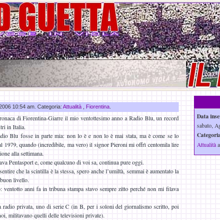
o 2006 10:54 am. Categoria:
Attualità
,
Fiorentina
.
Data inse
ronaca di Fiorentina-Giarre il mio ventottesimo anno a Radio Blu, un record
sabato, A
ri in Italia.
Categoria
io Blu fosse in parte mia: non lo è e non lo è mai stata, ma è come se lo
al 1979, quando (incredibile, ma vero) il signor Pieroni mi offrì centomila lire
Attualità
a
ione alla settimana.
ava Pentasport e, come qualcuno di voi sa, continua pure oggi.
entire che la scintilla è la stessa, spero anche l’umiltà, semmai è aumentato la
buon livello.
o: ventotto anni fa in tribuna stampa stavo sempre zitto perché non mi filava
 radio privata, uno di serie C (in B, per i soloni del giornalismo scritto, poi
oi, militavano quelli delle televisioni private).