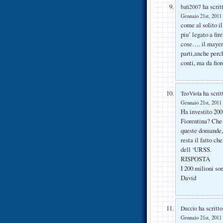
ha scrit
bati2007
Gennaio 21st, 2011 
come al solito i
piu’ legato a fir
cose…. il mayer
parti,anche perc
conti, ma da fio
ha scrit
TeoViola
Gennaio 21st, 2011 
Ha investito 200
Fiorentina? Che 
queste domande, 
resta il fatto che
dell ‘URSS.
RISPOSTA
I 200 milioni son
David
ha scritto
Duccio
Gennaio 21st, 2011 