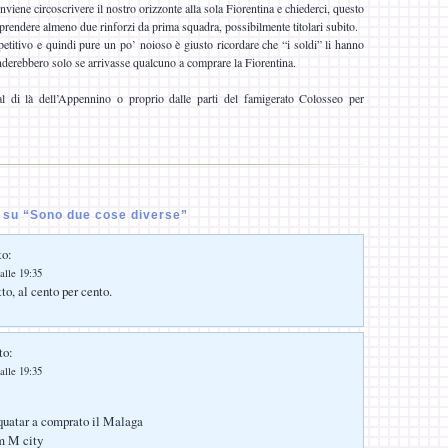
nviene circoscrivere il nostro orizzonte alla sola Fiorentina e chiederci, questo
i prendere almeno due rinforzi da prima squadra, possibilmente titolari subito.
etitivo e quindi pure un po’ noioso è giusto ricordare che “i soldi” li hanno
prenderebbero solo se arrivasse qualcuno a comprare la Fiorentina.
l di là dell’Appennino o proprio dalle parti del famigerato Colosseo per
su “Sono due cose diverse”
to:
alle 19:35
to, al cento per cento.
to:
alle 19:35
quatar a comprato il Malaga
im M city