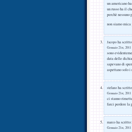
un americano ha
un russo ha il ch
perchè nessuno p
non siamo mica 
ha scritto
Jacopo
Gennaio 21st, 2011 
sono evidentemen
data delle dichia
sapevano di spen
aspettano solo i
ha scritto
stefano
Gennaio 21st, 2011 
ci stanno rimett
farci perdere la
ha scritto:
marco
Gennaio 21st, 2011 