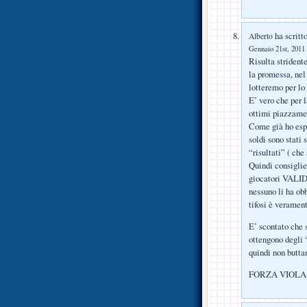
ha scritto
Alberto
Gennaio 21st, 2011 
Risulta strident
la promessa, nel
lotteremo per lo
E’ vero che per 
ottimi piazzamen
Come già ho espr
soldi sono stati
“risultati” ( che
Quindi consiglie
giocatori VALIDI)
nessuno li ha obb
tifosi è veramen
E’ scontato che 
ottengono degli “
quindi non buttan
FORZA VIOLA