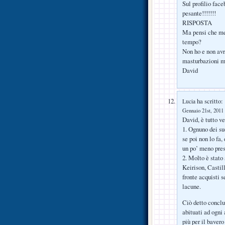
Sul profilio face
pesante!!!!!!!
RISPOSTA
Ma pensi che me
tempo?
Non ho e non avr
masturbazioni me
David
ha scritto:
Lucia
Gennaio 21st, 2011 
David, è tutto ve
1. Ognuno dei su
se poi non lo fa,
un po’ meno presi
2. Molto è stato 
Keirison, Castil
fronte acquisti 
lacune.
Ciò detto conclu
abituati ad ogni 
più per il baver