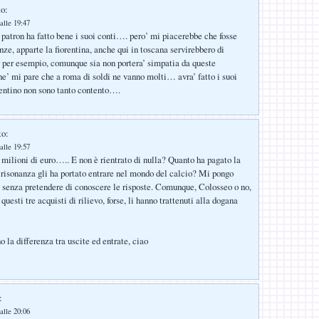
to:
alle 19:47
l patron ha fatto bene i suoi conti…. pero’ mi piacerebbe che fosse
enze, apparte la fiorentina, anche qui in toscana servirebbero di
 per esempio, comunque sia non portera’ simpatia da queste
he’ mi pare che a roma di soldi ne vanno molti… avra’ fatto i suoi
rentino non sono tanto contento….
to:
alle 19:57
 milioni di euro….. E non è rientrato di nulla? Quanto ha pagato la
risonanza gli ha portato entrare nel mondo del calcio? Mi pongo
senza pretendere di conoscere le risposte. Comunque, Colosseo o no,
 questi tre acquisti di rilievo, forse, li hanno trattenuti alla dogana
o la differenza tra uscite ed entrate, ciao
:
alle 20:06