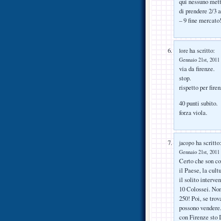
qui nessuno mett
di prendere 2/3 a
– 9 fine mercato
ha scritto:
lore
Gennaio 21st, 2011 
via da firenze.
stop.
rispetto per firen
40 punti subito.
forza viola.
ha scritto
jacopo
Gennaio 21st, 2011 
Certo che son co
il Paese, la cul
il solito interve
10 Colossei. Non
250! Poi, se trov
possono vendere.
con Firenze sto