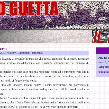
erse
n 2011 7:28 pm. Categoria:
Fiorentina
.
Data inse
a frazione di secondo ho pensato che questo annuncio da autentico mecenate
venerdì, 
aliano strideva maledettamente con l’irritante immobilismo del mercato di
Categoria
a, perchè poi sulle cose bisogna ragionarci sopra ed è purtroppo vero che il
Fiorentina
lle un nono di quanto abbia speso finora per la Fiorentina, così com’è
uoi soldi, ci fa quello che vuole.
no che lanciava anatemi contro i nostri investimenti per potenziare il
e spese per le varie trasferte e ricordo di quanto fossi allibito quando qualcuno
zze.
 fondo è sempre il solito: siamo tutti più o meno inconsciamente convinti che
 dovuto, che i Della Valle debbano buttare nella fornace del calcio milioni e
uindi le crisi di gelosia se i (suoi) soldi vengono spesi da altre parti.