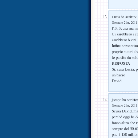
ha scritto:
Lucia
Gennaio 21st, 2011 
P.S. Scusa ma mi
Ci sarebbero i c
sarebbero buoni 
Infine consentim
proprio sicuri ch
le partite da sol
RISPOSTA
Sì, cara Lucia, p
un bacio
David
ha scritto
jacopo
Gennaio 21st, 2011 
Scusa David, ma
perché oggi ha d
fanno altro che r
sempre del 50-6
p.s.- i 150 mili