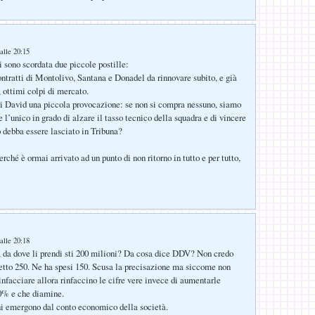
alle 20:15
 sono scordata due piccole postille:
ontratti di Montolivo, Santana e Donadel da rinnovare subito, e già
, ottimi colpi di mercato.
i David una piccola provocazione: se non si compra nessuno, siamo
e l’unico in grado di alzare il tasso tecnico della squadra e di vincere
o debba essere lasciato in Tribuna?
erché è ormai arrivato ad un punto di non ritorno in tutto e per tutto,
:
alle 20:18
 da dove li prendi sti 200 milioni? Da cosa dice DDV? Non credo
etto 250. Ne ha spesi 150. Scusa la precisazione ma siccome non
infacciare allora rinfaccino le cifre vere invece di aumentarle
0% e che diamine.
oni emergono dal conto economico della società.