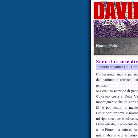
Home |
Foto
Sono due cose div
Inserito da admin il 21 Ge
Confessione: anch’io per un
del patrimonio artistico it
gennaio.
Ma era una reazione di panci
Colosseo costa a Della Va
inoppugnabile che lui, con i s
Mi è poi venuto in mente u
Pentasport, irrideva le nostr
mi riportava queste sciocche
Detto questo, il problema di
come Fiorentina tutto ci sia
milioni di euro e ci vengono q