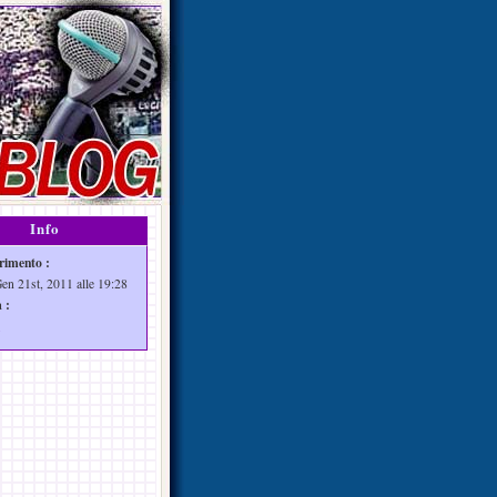
Info
rimento :
Gen 21st, 2011 alle 19:28
 :