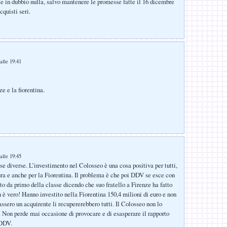
e in dubbio nulla, salvo mantenere le promesse fatte il 16 dicembre
cquisti seri.
!
alle 19:41
ze e la fiorentina.
:
alle 19:45
se diverse. L’investimento nel Colosseo è una cosa positiva per tutti,
tura e anche per la Fiorentina. Il problema è che poi DDV se esce con
nto da primo della classe dicendo che suo fratello a Firenze ha fatto
 è vero! Hanno investito nella Fiorentina 150,4 milioni di euro e non
assero un acquirente li recupererebbero tutti. Il Colosseo non lo
 Non perde mai occasione di provocare e di esasperare il rapporto
 DDV.