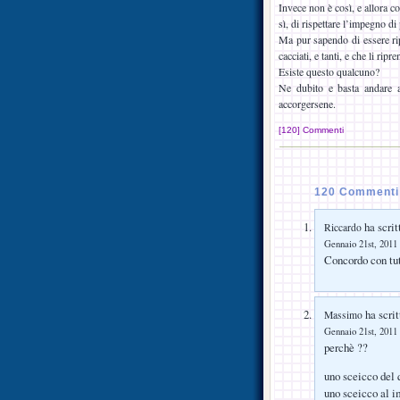
Invece non è così, e allora co
sì, di rispettare l’impegno d
Ma pur sapendo di essere rip
cacciati, e tanti, e che li ri
Esiste questo qualcuno?
Ne dubito e basta andare a
accorgersene.
[120] Commenti
120 Commenti 
ha scrit
Riccardo
Gennaio 21st, 2011 
Concordo con tut
ha scrit
Massimo
Gennaio 21st, 2011 
perchè ??
uno sceicco del 
uno sceicco al 