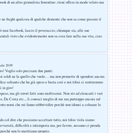
book di un altro giornalista fiorentino ,vieni offeso in modo velato ma
 ne freghi qualcosa di qualche demente che non sa come passare il
ò mai facebook, lascio il poveraccio, chiunque sia, alle sue
ntali visto che evidentemente non sa cosa fare nella sua vita, ciao
alle 20:09
ro! Voglio solo precisare due punti:
oi soldi ne fa quello che vuole… ma non promette di spendere ancora
 dice soltanto che ha già speso e basta così e noi tifosi ci sentiremmo
 in giro!
speso, ma gli errori fatti sono moltissimi. Non sto ad elencarti i vari
lo, Da Costa etc.., li conosci meglio di me ma purtroppo ancora sul
sento nomi che mi fanno rabbrividire perchè non idonei a colmare le
do col dire che possiamo accettare tutto, noi tifosi viola siamo
avversità, difficoltà e intemperia ma, per favore, nessuno ci prenda
o perchè non lo meritiamo proprio.