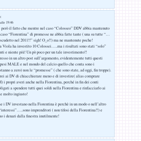
:
alle 19:46
e però il fatto che mentre nel caso “Colosseo” DDV abbia mantenuto
 caso “Fiorentina” di promesse ne abbia fatte tante ( una su tutte “…
 scudetto nel 2011!!” sigh! O_o!!) ma ne mantenute poche!
la Viola ha investito 10 Colossei…..ma i risultati sono stati “solo”
ti e niente più! Un pò poco per un tale investimento!!
esso in un altro post sull’argomento, evidentemente tutti questi
 spesi MALE e nel mondo del calcio quello che conta sono i
 stanno a zero) non le “promesse” ( che sono state, ad oggi, fin troppe).
rei ai DV di chiacchierare meno e di investire( alias comprare
 i propri averi anche nella Fiorentina, perché in fin dei conti
ligati a spendere tutti quei soldi nella Fiorentina e rinfacciarlo ai
te molto ingiusto!
se i DV investano nella Fiorentina è perchè in un modo o nell’altro
interessi”…..sono imprenditori ( non tifosi della Fiorentina!!) e
o i denari dalla finestra inutilmente!