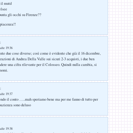
 il mutd
elsee
unta gli occhi su Firenze??
piacenza!!
:
alle 19:36
te due cose diverse; così come è evidente che già il 16 dicembre,
razioni di Andrea Della Valle sui sicuri 2-3 acquisti, i due ben
dere una cifra rilevante per il Colosseo. Quindi nulla cambia, si
 nomi.
:
alle 19:37
endo il conto …..mah speriamo bene ma per me fanno di tutto per
 pazienza sono deluso
alle 19:38