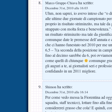
ha scritto:
Marco Gruppo Chiava
Dicembre 31st, 2010 alle 16:03
Uhm, non saprei, io avevo inteso che “o dir
alle ultime due giornate di campionato per
proprio in risultato striminzito, ma tale da
strappato con molta forza e benevolenza.”
un risultato striminzito ma tale da giustifi
comunque date le premesse dell’annata e con
che ci hanno funestato nel 2010 per me un
6,5 – 7(a seconda della posizione in camp
fino al decimo sarebbe da 6, poi ovviament
come quelli di chiunque
comunque grazi
gli auguri a te, ai giornalisti seri e profession
confidando in un 2011 migliore.
ha scritto:
Shimon
Dicembre 31st, 2010 alle 16:14
Per come vedo messa la Fiorentina ad oggi (
squadra, staff tecnico), lottare fino alla fi
considererei grasso che cola! E quindi, c