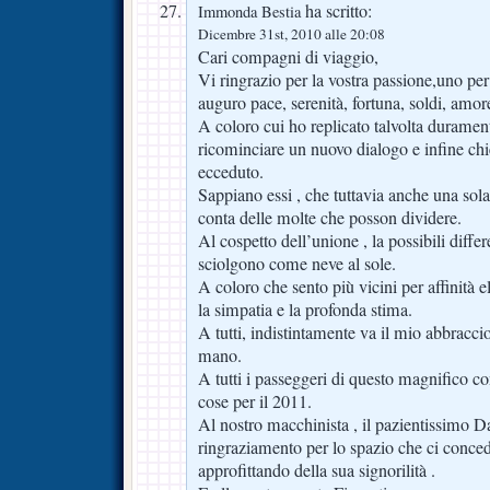
ha scritto:
Immonda Bestia
Dicembre 31st, 2010 alle 20:08
Cari compagni di viaggio,
Vi ringrazio per la vostra passione,uno per
auguro pace, serenità, fortuna, soldi, amore
A coloro cui ho replicato talvolta durament
ricominciare un nuovo dialogo e infine ch
ecceduto.
Sappiano essi , che tuttavia anche una sol
conta delle molte che posson dividere.
Al cospetto dell’unione , la possibili diffe
sciolgono come neve al sole.
A coloro che sento più vicini per affinità e
la simpatia e la profonda stima.
A tutti, indistintamente va il mio abbraccio
mano.
A tutti i passeggeri di questo magnifico c
cose per il 2011.
Al nostro macchinista , il pazientissimo D
ringraziamento per lo spazio che ci conced
approfittando della sua signorilità .