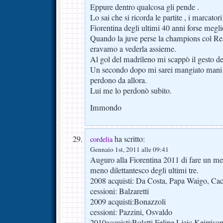
Eppure dentro qualcosa gli pende .
Lo sai che si ricorda le partite , i marcator
Fiorentina degli ultimi 40 anni forse megl
Quando la juve perse la champions col Rea
eravamo a vederla assieme.
Al gol del madrileno mi scappò il gesto de
Un secondo dopo mi sarei mangiato mani 
perdono da allora.
Lui me lo perdonò subito.
Immondo
ha scritto:
cordelia
Gennaio 1st, 2011 alle 09:41
Auguro alla Fiorentina 2011 di fare un me
meno dilettantesco degli ultimi tre.
2008 acquisti: Da Costa, Papa Waigo, Cac
cessioni: Balzaretti
2009 acquisti:Bonazzoli
cessioni: Pazzini, Osvaldo
2010acquisti:Bolatti,Felipe,Ljaic,Keirriso