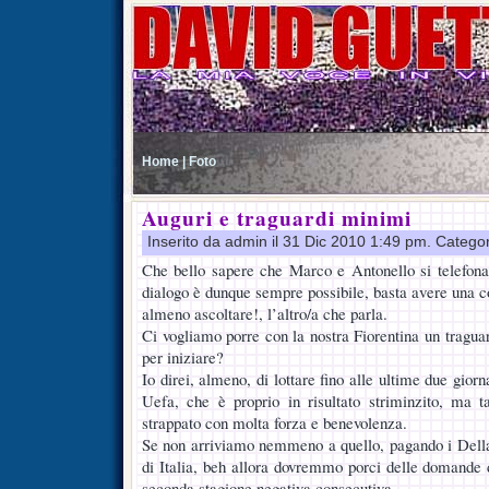
Home |
Foto
Auguri e traguardi minimi
Inserito da admin il 31 Dic 2010 1:49 pm. Catego
Che bello sapere che Marco e Antonello si telefona
dialogo è dunque sempre possibile, basta avere una co
almeno ascoltare!, l’altro/a che parla.
Ci vogliamo porre con la nostra Fiorentina un tragua
per iniziare?
Io direi, almeno, di lottare fino alle ultime due gior
Uefa, che è proprio in risultato striminzito, ma t
strappato con molta forza e benevolenza.
Se non arriviamo nemmeno a quello, pagando i Della
di Italia, beh allora dovremmo porci delle domande d
seconda stagione negativa consecutiva.