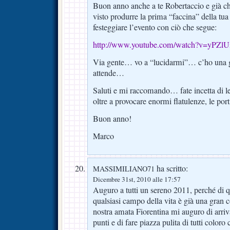
Buon anno anche a te Robertaccio e già che
visto produrre la prima “faccina” della tua 
festeggiare l’evento con ciò che segue:
http://www.youtube.com/watch?v=yPZl
Via gente… vo a “lucidarmi”… c’ho una g
attende…
Saluti e mi raccomando… fate incetta di le
oltre a provocare enormi flatulenze, le p
Buon anno!
Marco
ha scritto:
MASSIMILIANO71
Dicembre 31st, 2010 alle 17:57
Auguro a tutti un sereno 2011, perché di qu
qualsiasi campo della vita è già una gran c
nostra amata Fiorentina mi auguro di arriv
punti e di fare piazza pulita di tutti color