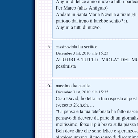
Auguri di felice anno nuovo a tutti i parteci
Per Marco (alias Antigufo)
Andare in Santa Maria Novella a tirare gli 
partono dal treno ti farebbe schifo? :).
Auguri a tutti di nuovo.
ha scritto:
cassinoviola
Dicembre 31st, 2010 alle 15:23
AUGURI A TUTTI i “VIOLA” DEL MON
pessimista
ha scritto:
massimo
Dicembre 31st, 2010 alle 15:35
Ciao David, ho letto la tua risposta al p
(versetto 2)eh,eh….
“Ci penso e la tua telefonata ha fatto nas
pensavo di ricevere da parte di un giornali
moltissimo, forse il più bravo sulla piazza
Beh devo dire che sono felice e speranzoso,
al valore umano, il tuo senso di discernime