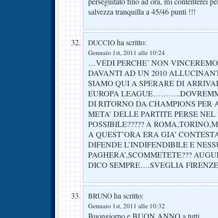
perseguitato fino ad ora, mi contenterei p
salvezza tranquilla a 45/46 punti !!!
ha scritto:
DUCCIO
Gennaio 1st, 2011 alle 10:24
…VEDI PERCHE’ NON VINCEREM
DAVANTI AD UN 2010 ALLUCINAN
SIAMO QUI A SPERARE DI ARRIVA
EUROPA LEAGUE………..DOVREMM
DI RITORNO DA CHAMPIONS PER A
META’ DELLE PARTITE PERSE NEL 
POSSIBILE????? A ROMA,TORINO,M
A QUEST’ORA ERA GIA’ CONTESTA
DIFENDE L’INDIFENDIBILE E NES
PAGHERA’,SCOMMETETE??? AUGUR
DICO SEMPRE….SVEGLIA FIRENZE!!
ha scritto:
BRUNO
Gennaio 1st, 2011 alle 10:32
Buongiorno e BUON ANNO a tutti,