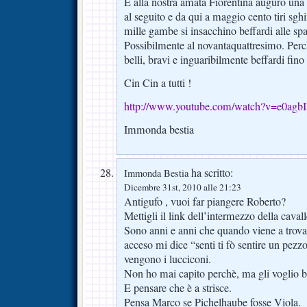
E alla nostra amata Fiorentina auguro una v
al seguito e da qui a maggio cento tiri sg
mille gambe si insacchino beffardi alle spal
Possibilmente al novantaquattresimo. Perch
belli, bravi e inguaribilmente beffardi fino
Cin Cin a tutti !
http://www.youtube.com/watch?v=e0agb
Immonda bestia
ha scritto:
Immonda Bestia
Dicembre 31st, 2010 alle 21:23
Antigufo , vuoi far piangere Roberto?
Mettigli il link dell’intermezzo della caval
Sono anni e anni che quando viene a trova
acceso mi dice “senti ti fò sentire un pezzo”
vengono i lucciconi.
Non ho mai capito perchè, ma gli voglio b
E pensare che è a strisce.
Pensa Marco se Pichelhaube fosse Viola.