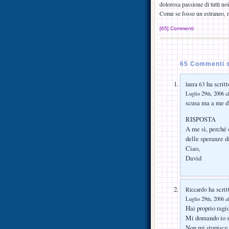
dolorosa passione di tutti noi
Come se fosse un estraneo, m
[65] Commenti
65 Commenti 
ha scritt
laura 63
Luglio 29th, 2006 a
scusa ma a me di
RISPOSTA
A me sì, perché 
delle speranze d
Ciao,
David
ha scrit
Riccardo
Luglio 29th, 2006 a
Hai proprio ragi
Mi domando io s
Non mi stupisce 