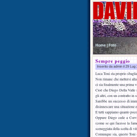
Home |
Foto
Sempre peggio
Inserito da admin il 29 Lu
Luca Toni sta proprio sbagli
Non rimane che mettersi alla
ci sia finalmente una prima vo
Cioè che Diego Della Valle s
gli altri, con un contratto in
Sarebbe un successo di imma
disinnescare una situazione e
E tutti sappiamo quanto poco
Oppure Diego cede a Corvin
(come se qui facesse la fame
sceneggiata della scelta di vit
Comunque sia, questo Toni è