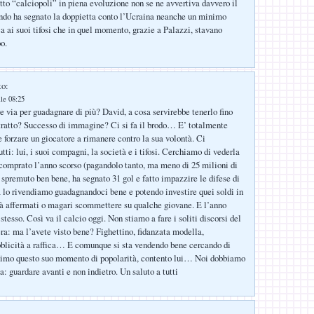
to “calciopoli” in piena evoluzione non se ne avvertiva davvero il
ndo ha segnato la doppietta conto l’Ucraina neanche un minimo
a ai suoi tifosi che in quel momento, grazie a Palazzi, stavano
o.
to:
lle 08:25
e via per guadagnare di più? David, a cosa servirebbe tenerlo fino
ntratto? Successo di immagine? Ci si fa il brodo… E’ totalmente
 forzare un giocatore a rimanere contro la sua volontà. Ci
tti: lui, i suoi compagni, la società e i tifosi. Cerchiamo di vederla
comprato l’anno scorso (pagandolo tanto, ma meno di 25 milioni di
 spremuto ben bene, ha segnato 31 gol e fatto impazzire le difese di
ora lo rivendiamo guadagnandoci bene e potendo investire quei soldi in
già affermati o magari scommettere su qualche giovane. E l’anno
stesso. Così va il calcio oggi. Non stiamo a fare i soliti discorsi del
ra: ma l’avete visto bene? Fighettino, fidanzata modella,
blicità a raffica… E comunque si sta vendendo bene cercando di
ssimo questo suo momento di popolarità, contento lui… Noi dobbiamo
a: guardare avanti e non indietro. Un saluto a tutti