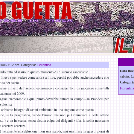
g 2006 7:12 am. Categoria:
Fiorentina
.
Data inse
ando tutto ed il suo in questo momento è un silenzio assordante.
sabato, L
 finestra per vedere come andrà a finire, perché potrebbe anche succedere che
Categoria
lta del calcio.
e ne infischi dell’aspetto economico e consideri Toni un giocatore come tutti
Fiorentina
 scadenza nel 2009.
gine clamoroso e a qual punto dovrebbe entrare in campo San Prandelli per
splosiva.
 abbiamo bisogno di casini ambientali in una stagione come questa.
o, si fa pragmatico, vende l’uomo che non puà rinunciare a certe offerte
…) e va in scena, senza alcuna colpa dei dirigenti viola, la solita nauseante
a eccetera eccetera.
 veramente una delusione: non una parola, mai una frase in questi giorni di