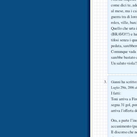
come dici te, ad
al mese, ma i cal
guerra tra di lor
rolex, ville, barc
Quello che urta 
(BRAVO!!!) e hai
tifosi senza i qu
pedata, sarebber
Comunque vada io
sarebbe bastato 
Un saluto viola!!
ha scritto
Gianni
Luglio 29th, 2006 a
I fatti:
Toni arriva a Fi
segna 31 gol, po
arriva l’offerta d
Ora, a parte l’in
accanimento (par
Il discorso che 