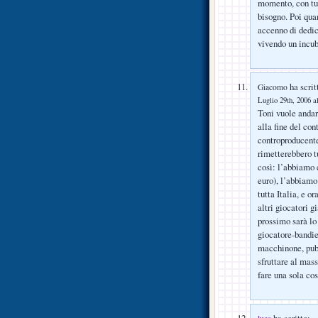
momento, con tut
bisogno. Poi qua
accenno di dedic
vivendo un incub
ha scrit
Giacomo
Luglio 29th, 2006 a
Toni vuole andar
alla fine del co
controproducente
rimetterebbero tu
così: l’abbiamo 
euro), l’abbiamo
tutta Italia, e 
altri giocatori 
prossimo sarà lo 
giocatore-bandie
macchinone, pub
sfruttare al ma
fare una sola cos