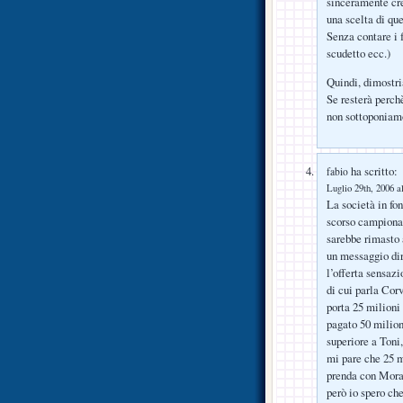
sinceramente cre
una scelta di qu
Senza contare i f
scudetto ecc.)
Quindi, dimostria
Se resterà perch
non sottoponiamo
ha scritto:
fabio
Luglio 29th, 2006 a
La società in fon
scorso campionat
sarebbe rimasto a
un messaggio dir
l’offerta sensaz
di cui parla Corv
porta 25 milioni 
pagato 50 milion
superiore a Toni
mi pare che 25 mi
prenda con Moratt
però io spero che