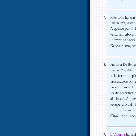
ha scri
roberto tn
Luglio 29th, 2006 a
A questo punto T
testa non abbiam
Fiorentina facess
Gennaio, ma, per
Pierluigi De Bened
Luglio 29th, 2006 a
Io lo terrei un p
procuratore potr
preoccuparsi del 
solite cretinate
all’Inter). A qu
recuperato dall’
Fiorentina ha ca
Ciao, un saluto v
ha scri
L.Vibenna