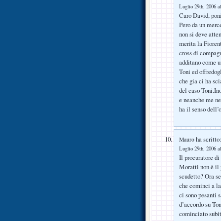
Luglio 29th, 2006 a
Caro David, poni
Pero da un merce
non si deve atte
merita la Fioren
cross di compagn
additano come un
Toni ed offredog
che gia ci ha sc
del caso Toni.Ino
e neanche me ne 
ha il senso dell’
ha scritto
Mauro
Luglio 29th, 2006 a
Il procuratore di
Moratti non è il
scudetto? Ora s
che cominci a las
ci sono pesanti 
d’accordo su Ton
cominciato subito