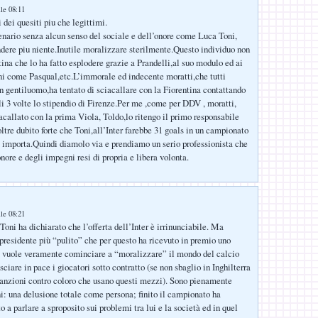
lle 08:11
 dei quesiti piu che legittimi.
nario senza alcun senso del sociale e dell’onore come Luca Toni,
ndere piu niente.Inutile moralizzare sterilmente.Questo individuo non
tina che lo ha fatto esplodere grazie a Prandelli,al suo modulo ed ai
i come Pasqual,etc.L’immorale ed indecente moratti,che tutti
 gentiluomo,ha tentato di sciacallare con la Fiorentina contattando
li 3 volte lo stipendio di Firenze.Per me ,come per DDV , moratti,
iacallato con la prima Viola, Toldo,lo ritengo il primo responsabile
ltre dubito forte che Toni,all’Inter farebbe 31 goals in un campionato
importa.Quindi diamolo via e prendiamo un serio professionista che
onore e degli impegni resi di propria e libera volonta.
:
lle 08:21
 Toni ha dichiarato che l’offerta dell’Inter è irrinunciabile. Ma
 presidente più “pulito” che per questo ha ricevuto in premio uno
e vuole veramente cominciare a “moralizzare” il mondo del calcio
ciare in pace i giocatori sotto contratto (se non sbaglio in Inghilterra
sanzioni contro coloro che usano questi mezzi). Sono pienamente
i: una delusione totale come persona; finito il campionato ha
 a parlare a sproposito sui problemi tra lui e la società ed in quel