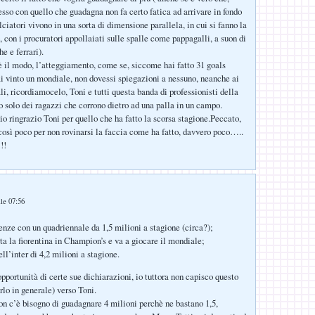
esso con quello che guadagna non fa certo fatica ad arrivare in fondo
ciatori vivono in una sorta di dimensione parallela, in cui si fanno la
o, con i procuratori appollaiati sulle spalle come pappagalli, a suon di
he e ferrari).
è il modo, l’atteggiamento, come se, siccome hai fatto 31 goals
 vinto un mondiale, non dovessi spiegazioni a nessuno, neanche ai
ali, ricordiamocelo, Toni e tutti questa banda di professionisti della
o solo dei ragazzi che corrono dietro ad una palla in un campo.
 ringrazio Toni per quello che ha fatto la scorsa stagione.Peccato,
così poco per non rovinarsi la faccia come ha fatto, davvero poco…..
!!
:
lle 07:56
renze con un quadriennale da 1,5 milioni a stagione (circa?);
rta la fiorentina in Champion’s e va a giocare il mondiale;
ell’inter di 4,2 milioni a stagione.
opportunità di certe sue dichiarazioni, io tuttora non capisco questo
lo in generale) verso Toni.
non c’è bisogno di guadagnare 4 milioni perchè ne bastano 1,5,