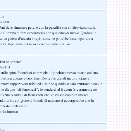
tto:
lle 08:03
oni deve rimanere perché con la penalità che si ritroviamo sulla
o il tempo di fare esperimenti con qualcuno di nuovo. Qualora la
e un girone d’andata strepitoso se ne potrebbe forse riparlare a
 ora, tappiamoci il naso e continuiamo con Toni.
ha scritto:
etti
lle 08:11
ò sulle spine facendoci capire che il giochino messo in atto col suo
ebbe non andare a buon fine. Dovrebbe quindi incominciare a
nuovo rapporto coi tifosi ed alla fine quando si sarà sputtanato con le
 che dicono “sti fenomeni”, lo venderei al Bayern (sicuramente no
esto punto andrei su Bonazzoli che se avesse completamente
infortunio, col gioco di Prandelli nessuno si accorgerebbe che la
mbiato centravanti.
iola intenso.
tto: