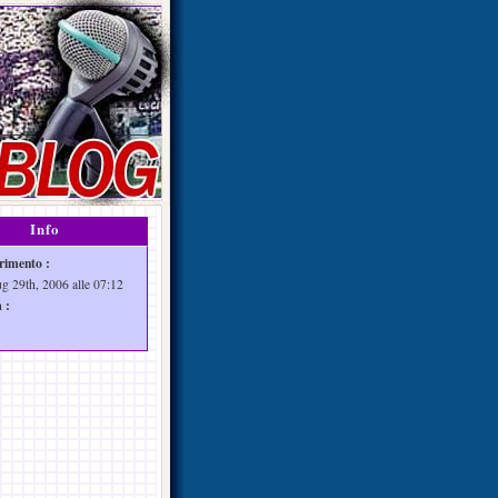
Info
rimento :
ug 29th, 2006 alle 07:12
 :