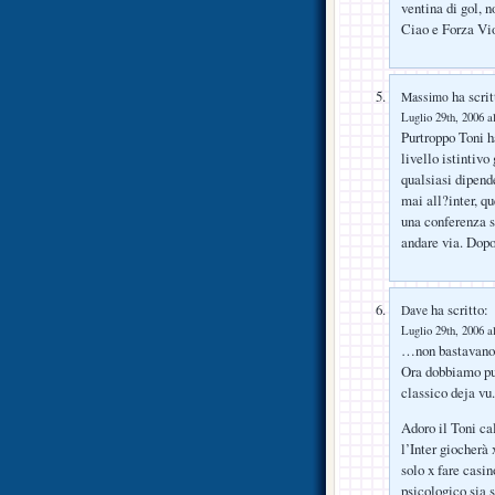
ventina di gol, 
Ciao e Forza Vi
ha scrit
Massimo
Luglio 29th, 2006 a
Purtroppo Toni ha
livello istintiv
qualsiasi dipend
mai all?inter, q
una conferenza s
andare via. Dopo 
ha scritto:
Dave
Luglio 29th, 2006 a
…non bastavano 
Ora dobbiamo pur
classico deja vu.
Adoro il Toni ca
l’Inter giocherà
solo x fare casi
psicologico si