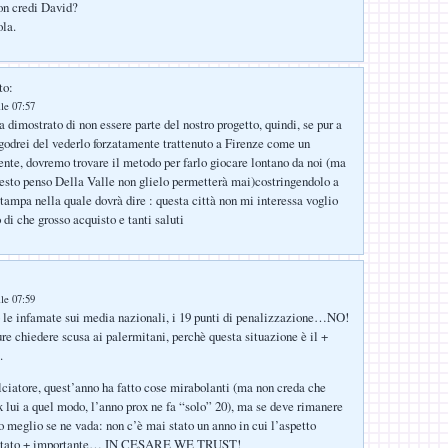
non credi David?
ola.
to:
lle 07:57
 dimostrato di non essere parte del nostro progetto, quindi, se pur a
o godrei del vederlo forzatamente trattenuto a Firenze come un
ente, dovremo trovare il metodo per farlo giocare lontano da noi (ma
uesto penso Della Valle non glielo permetterà mai)costringendolo a
tampa nella quale dovrà dire : questa città non mi interessa voglio
di che grosso acquisto e tanti saluti
lle 07:59
le infamate sui media nazionali, i 19 punti di penalizzazione…NO!
e chiedere scusa ai palermitani, perchè questa situazione è il +
.
lciatore, quest’anno ha fatto cose mirabolanti (ma non creda che
 x lui a quel modo, l’anno prox ne fa “solo” 20), ma se deve rimanere
no meglio se ne vada: non c’è mai stato un anno in cui l’aspetto
a stato + importante… IN CESARE WE TRUST!