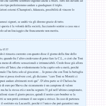
do che sarebbe sembrato ingenuo anche a Marx. Tutti noi davanti ad
esto tipo preferiremmo andare a guadagnare il triplo.
attori esterni (Champion’s, fidanzata, possibilità di vincere lo
moci signori, se andrà via gli diremo grazie di tutto.
è questa è la volontà della società, facciamolo sentire a casa sua e
lo ad un linciaggio che francamente non merita.
lle 07:57
do è rimasta coerente con quanto disse il giorno della fine dello
o, quando fra l’altro credevamo di poter fare la C.L., e cioè che Toni
 meno di offerte sensazionali e irrinunciabili. Credo fosse già allora
etto all’Inter, che evidentemente lo ha capito solo a metà, perchè
ionale l’ha fatta solo al giocatore… Io penso che con Toni la battaglia
ino si possa risolvere così, gli diciamo: “caro Toni se Moratti ci
puoi andare altrimenti resti qui”. D’altra parte se il Chelsea ha
i di euro per Sheva che sicuramente è un campione di valore
, ma ha la stessa età e non ha segnato 31 gol nell’ultimo campionato,
lioni siano il giusto prezzo, quindi il nostro caro bomber se la
i se non potrà coronare il suo sogno a strisce. In caso di partenza
 il sostituto sia Lucarelli, perchè è l’unico che può garantirci una