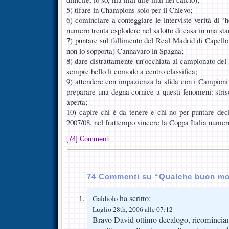
5) tifare in Champions solo per il Chievo;
6) cominciare a conteggiare le interviste-verità di 
numero trenta esplodere nel salotto di casa in una sta
7) puntare sul fallimento del Real Madrid di Capell
non lo sopporta) Cannavaro in Spagna;
8) dare distrattamente un’occhiata al campionato del
sempre bello lì comodo a centro classifica;
9) attendere con impazienza la sfida con i Campioni d
preparare una degna cornice a questi fenomeni: stris
aperta;
10) capire chi è da tenere e chi no per puntare dec
2007/08, nel frattempo vincere la Coppa Italia numero
[74] Commenti
74 Commenti su “Qualche buon m
ha scritto:
Galdiolo
Luglio 28th, 2006 alle 07:12
Bravo David ottimo decalogo, ricominciam