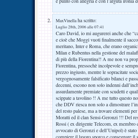
e pulito con allegria e con l’arguta ironia de
ha scritto:
MaxVinella
Luglio 28th, 2006 alle 07:41
Caro David, io mi augurerei anche che “calc
e cioè che Moggi vuoti finalmente il sacco 
meritano, Inter e Roma, che erano organich
Milan e Rubentus nella gestione del malaff
di più della Fiorentina!! A me non va propr
Fiorentina, pressochè incolpevole e sempre
prezzo ingiusto, mentre le sopracitate soc
vergognosamente falsificato bilanci e passap
decenni, escono non solo indenni dall’inch
assurdamente premiate con scudetti e qua
scippate a tavolino !! A me tutto questo n
che DDV riesca non solo a dimostrare l’in
del resto palese, ma a trovare elementi per
Moratti ed il clan Sensi-Geronzi !!! Del re
Rossi ( ex dirigente Telecom, ex membro d
avvocato di Geronzi e dell’Unipol) è stato
compiere il lavoro sporco e consegnare il 