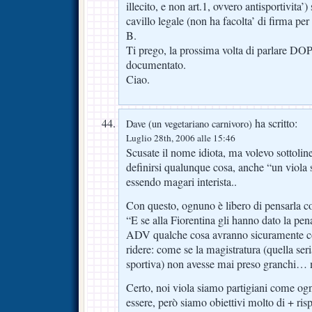
illecito, e non art.1, ovvero antisportivita’
cavillo legale (non ha facolta’ di firma per 
B.
Ti prego, la prossima volta di parlare D
documentato.
Ciao.
ha scritto:
Dave (un vegetariano carnivoro)
Luglio 28th, 2006 alle 15:46
Scusate il nome idiota, ma volevo sottoli
definirsi qualunque cosa, anche “un viola
essendo magari interista..
Con questo, ognuno è libero di pensarla c
“E se alla Fiorentina gli hanno dato la pe
ADV qualche cosa avranno sicuramente co
ridere: come se la magistratura (quella ser
sportiva) non avesse mai preso granchi… 
Certo, noi viola siamo partigiani come ogni
essere, però siamo obiettivi molto di + risp