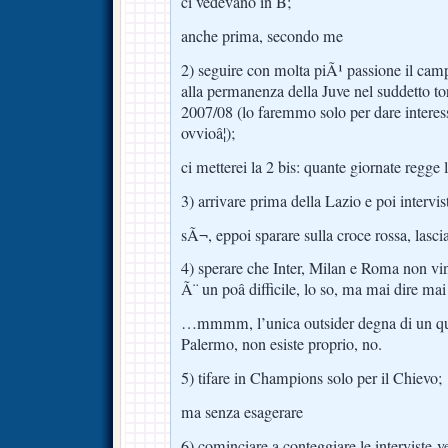
ci vedevano in B;
anche prima, secondo me
2) seguire con molta piÃ¹ passione il cam
alla permanenza della Juve nel suddetto to
2007/08 (lo faremmo solo per dare interes
ovvioâ¦);
ci metterei la 2 bis: quante giornate regge 
3) arrivare prima della Lazio e poi intervis
sÃ¬, eppoi sparare sulla croce rossa, las
4) sperare che Inter, Milan e Roma non vi
Ã¨ un poâ difficile, lo so, ma mai dire mai
…mmmm, l’unica outsider degna di un qua
Palermo, non esiste proprio, no.
5) tifare in Champions solo per il Chievo;
ma senza esagerare
6) cominciare a conteggiare le interviste-ve