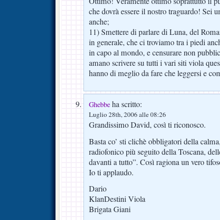
Ottimo! Veramente ottimo soprattutto il pu
che dovrà essere il nostro traguardo! Sei 
anche;
11) Smettere di parlare di Luna, del Romanis
in generale, che ci troviamo tra i piedi a
in capo al mondo, e censurare non pubblic
amano scrivere su tutti i vari siti viola q
hanno di meglio da fare che leggersi e comm
ha scritto:
Ghebbe
Luglio 28th, 2006 alle 08:26
Grandissimo David, così ti riconosco.
Basta co’ sti clichè obbligatori della cal
radiofonico più seguito della Toscana, delle
davanti a tutto”. Così ragiona un vero tifos
Io ti applaudo.
Dario
KlanDestini Viola
Brigata Giani