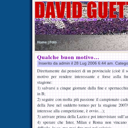
Home |
Foto
Qualche buon motivo…
Inserito da admin il 28 Lug 2006 6:44 am. Catego
Direttamente dai pensieri di un provinciale (cioè il s
motivo per rendere interessante e forse aslla fi
stagione:
1) salvarsi a cinque giornate dalla fine e spernacchia
in B;
2) seguire con molta più passione il campionato cad
della Juve nel suddetto torneo per la stagione 200
interesse alla competizione, è ovvio…);
3) arrivare prima della Lazio e poi intervistare sull’
4) sperare che Inter, Milan e Roma non vincano 
difficile, lo so, ma mai dire mai nel calcio);