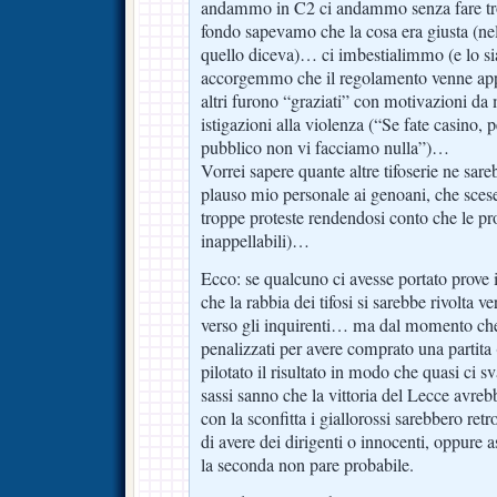
andammo in C2 ci andammo senza fare tr
fondo sapevamo che la cosa era giusta (ne
quello diceva)… ci imbestialimmo (e lo s
accorgemmo che il regolamento venne appl
altri furono “graziati” con motivazioni da 
istigazioni alla violenza (“Se fate casino, 
pubblico non vi facciamo nulla”)…
Vorrei sapere quante altre tifoserie ne sare
plauso mio personale ai genoani, che scese
troppe proteste rendendosi conto che le pro
inappellabili)…
Ecco: se qualcuno ci avesse portato prove in
che la rabbia dei tifosi si sarebbe rivolta ve
verso gli inquirenti… ma dal momento che 
penalizzati per avere comprato una partit
pilotato il risultato in modo che quasi ci 
sassi sanno che la vittoria del Lecce avreb
con la sconfitta i giallorossi sarebbero re
di avere dei dirigenti o innocenti, oppure
la seconda non pare probabile.