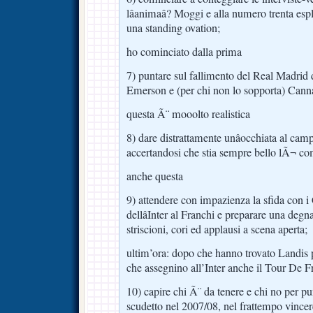
lâanimaâ? Moggi e alla numero trenta espl
una standing ovation;
ho cominciato dalla prima
7) puntare sul fallimento del Real Madrid 
Emerson e (per chi non lo sopporta) Cann
questa Ã¨ mooolto realistica
8) dare distrattamente unâocchiata al ca
accertandosi che stia sempre bello lÃ¬ com
anche questa
9) attendere con impazienza la sfida con i 
dellâInter al Franchi e preparare una deg
striscioni, cori ed applausi a scena aperta;
ultim’ora: dopo che hanno trovato Landis p
che assegnino all’Inter anche il Tour De F
10) capire chi Ã¨ da tenere e chi no per p
scudetto nel 2007/08, nel frattempo vince