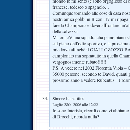
mondo io mi sento (e sono orgoglioso di es
francese, tedesco o spagnolo…
Comunque tornando alle cose di casa nostr
nostri amici gobbi in B con -17 mi ripaga i
fare la Champions e dover affrontare un’alt
della salvezza.
Ma ora c’è una squadra cha piano piano st
sul piano dell’odio sportivo, e la prossima 
mie forze affinchè il GIALLOZOZZO BA
campionato ma soprattutto in quella Cham
vergognosamente rubato!!!!!!
P.S. A vedere nel 2002 Florentia Viola – 
35000 persone, secondo te David, quanti g
prossimo anno a vedere Rubentus – Frosi
ha scritto:
Simone
Luglio 28th, 2006 alle 12:22
Io sono Interista, ricordi come vi abbiamo
di Brocchi, ricorda nulla?