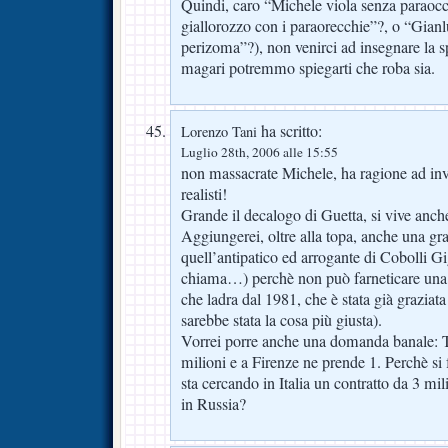
Quindi, caro “Michele viola senza paraocch
giallorozzo con i paraorecchie”?, o “Gianl
perizoma”?), non venirci ad insegnare la spo
magari potremmo spiegarti che roba sia.
ha scritto:
Lorenzo Tani
Luglio 28th, 2006 alle 15:55
non massacrate Michele, ha ragione ad invit
realisti!
Grande il decalogo di Guetta, si vive anch
Aggiungerei, oltre alla topa, anche una gr
quell’antipatico ed arrogante di Cobolli Gi
chiama…) perchè non può farneticare una 
che ladra dal 1981, che è stata già graziata
sarebbe stata la cosa più giusta).
Vorrei porre anche una domanda banale: T
milioni e a Firenze ne prende 1. Perchè si 
sta cercando in Italia un contratto da 3 mi
in Russia?