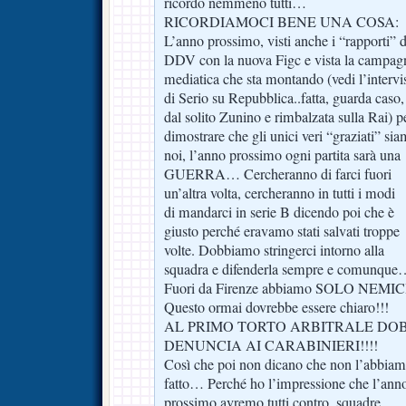
ricordo nemmeno tutti…
RICORDIAMOCI BENE UNA COSA:
L’anno prossimo, visti anche i “rapporti” d
DDV con la nuova Figc e vista la campag
mediatica che sta montando (vedi l’intervi
di Serio su Repubblica..fatta, guarda caso,
dal solito Zunino e rimbalzata sulla Rai) p
dimostrare che gli unici veri “graziati” si
noi, l’anno prossimo ogni partita sarà una
GUERRA… Cercheranno di farci fuori
un’altra volta, cercheranno in tutti i modi
di mandarci in serie B dicendo poi che è
giusto perché eravamo stati salvati troppe
volte. Dobbiamo stringerci intorno alla
squadra e difenderla sempre e comunque
Fuori da Firenze abbiamo SOLO NEMI
Questo ormai dovrebbe essere chiaro!!!
AL PRIMO TORTO ARBITRALE DO
DENUNCIA AI CARABINIERI!!!!
Così che poi non dicano che non l’abbia
fatto… Perché ho l’impressione che l’ann
prossimo avremo tutti contro, squadre,