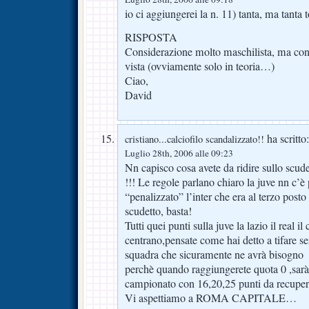
io ci aggiungerei la n. 11) tanta, ma tanta 
RISPOSTA
Considerazione molto maschilista, ma cond
vista (ovviamente solo in teoria…)
Ciao,
David
ha scritto:
cristiano...calciofilo scandalizzato!!
Luglio 28th, 2006 alle 09:23
Nn capisco cosa avete da ridire sullo scudett
!!! Le regole parlano chiaro la juve nn c’è 
“penalizzato” l’inter che era al terzo posto g
scudetto, basta!
Tutti quei punti sulla juve la lazio il real 
centrano,pensate come hai detto a tifare se
squadra che sicuramente ne avrà bisogno
perchè quando raggiungerete quota 0 ,sarà
campionato con 16,20,25 punti da recup
Vi aspettiamo a ROMA CAPITALE…