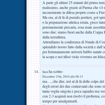
A parte gli ultimi 25 minuti del primo t
malissimo, anche grazie al Parma che s’è 
inconsistente in difesa proprio come a Fir
Ma ora, al di là di pseudo-portieri, gol sprec
o la preparazione atletica errata, gioco late
perennemente precaria, rosa male assortita
sono due: siamo fuori anche dalla Coppa It
dalla terzultima.
Attendiamo la conferenza di Natale di Cor
splendido lavoro fatto dalla società e dall’
poi fortunatamente arriverà babbo natale c
la scopa e noi tifosi viola vivremo un felic
ha scritto:
luca
Dicembre 15th, 2010 alle 08:13
ma…..che dire, ieri al di là delle colpe del
degli errori dei due centravanti che sono st
tanta voglia singola e poca squadra ma ve
con 2-3 acquisti non risolvi il probema, co
tempo per amalgamarli.