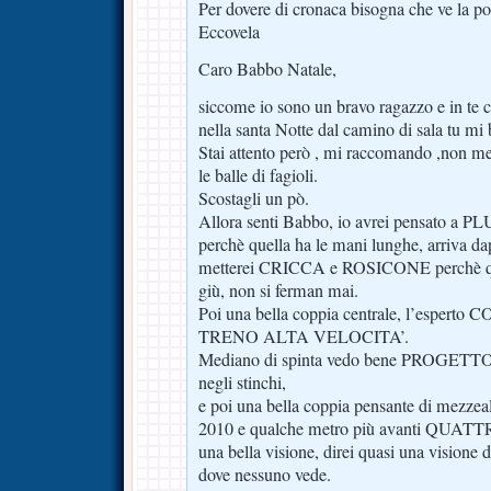
Per dovere di cronaca bisogna che ve la pos
Eccovela
Caro Babbo Natale,
siccome io sono un bravo ragazzo e in te c
nella santa Notte dal camino di sala tu mi b
Stai attento però , mi raccomando ,non me 
le balle di fagioli.
Scostagli un pò.
Allora senti Babbo, io avrei pensato a 
perchè quella ha le mani lunghe, arriva dap
metterei CRICCA e ROSICONE perchè quel
giù, non si ferman mai.
Poi una bella coppia centrale, l’esperto
TRENO ALTA VELOCITA’.
Mediano di spinta vedo bene PROGETTO, p
negli stinchi,
e poi una bella coppia pensante di mez
2010 e qualche metro più avanti QUA
una bella visione, direi quasi una visione 
dove nessuno vede.