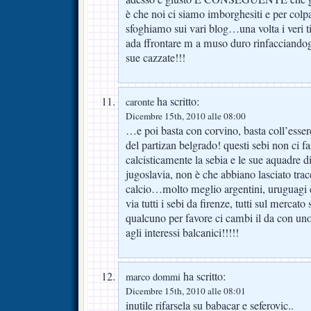
è che noi ci siamo imborghesiti e per colpa 
sfoghiamo sui vari blog…una volta i veri t
ada ffrontare m a muso duro rinfacciandogl
sue cazzate!!!
ha scritto:
caronte
Dicembre 15th, 2010 alle 08:00
…e poi basta con corvino, basta coll’esser
del partizan belgrado! questi sebi non ci f
calcisticamente la sebia e le sue aquadre 
jugoslavia, non è che abbiano lasciato tracc
calcio…molto meglio argentini, uruguagi e
via tutti i sebi da firenze, tutti sul mercato
qualcuno per favore ci cambi il da con un
agli interessi balcanici!!!!!
ha scritto:
marco dommi
Dicembre 15th, 2010 alle 08:01
inutile rifarsela su babacar e seferovic..