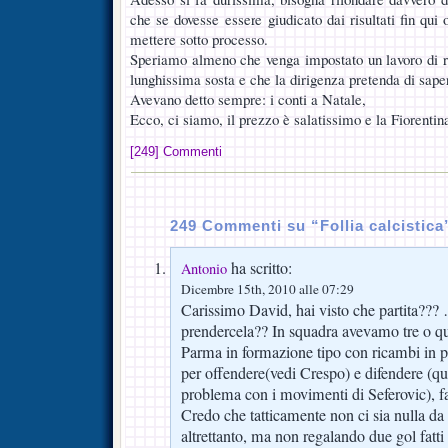
che se dovesse essere giudicato dai risultati fin qui
mettere sotto processo.
Speriamo almeno che venga impostato un lavoro di r
lunghissima sosta e che la dirigenza pretenda di sape
Avevano detto sempre: i conti a Natale,
Ecco, ci siamo, il prezzo è salatissimo e la Fiorentin
[249] Commenti
249 Commenti su “Follia calcistica
ha scritto:
Antonio
Dicembre 15th, 2010 alle 07:29
Carissimo David, hai visto che partita?
prendercela?? In squadra avevamo tre o quatt
Parma in formazione tipo con ricambi in p
per offendere(vedi Crespo) e difendere (q
problema con i movimenti di Seferovic), fa
Credo che tatticamente non ci sia nulla d
altrettanto, ma non regalando due gol fatti