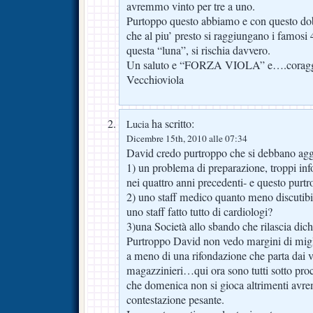
avremmo vinto per tre a uno.
Purtoppo questo abbiamo e con questo do
che al piu’ presto si raggiungano i famosi 
questa “luna”, si rischia davvero.
Un saluto e “FORZA VIOLA” e….coragg
Vecchioviola
ha scritto:
Lucia
Dicembre 15th, 2010 alle 07:34
David credo purtroppo che si debbano agg
1) un problema di preparazione, troppi info
nei quattro anni precedenti- e questo purt
2) uno staff medico quanto meno discutib
uno staff fatto tutto di cardiologi?
3)una Società allo sbando che rilascia dichi
Purtroppo David non vedo margini di migl
a meno di una rifondazione che parta dai ver
magazzinieri…qui ora sono tutti sotto proc
che domenica non si gioca altrimenti avre
contestazione pesante.