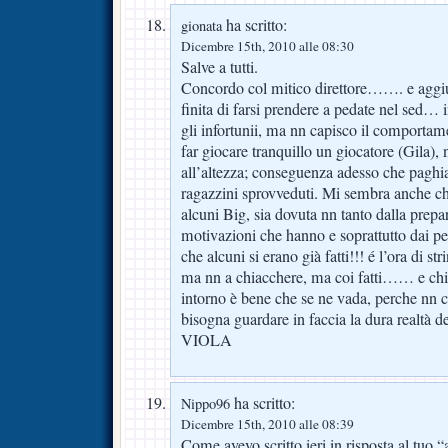
ha scritto:
gionata
Dicembre 15th, 2010 alle 08:30
Salve a tutti.
Concordo col mitico direttore……. e aggiun
finita di farsi prendere a pedate nel sed… i
gli infortunii, ma nn capisco il comportame
far giocare tranquillo un giocatore (Gila), 
all’altezza; conseguenza adesso che paghi
ragazzini sprovveduti. Mi sembra anche ch
alcuni Big, sia dovuta nn tanto dalla prepa
motivazioni che hanno e soprattutto dai pe
che alcuni si erano già fatti!!! é l’ora di str
ma nn a chiacchere, ma coi fatti…… e chi
intorno è bene che se ne vada, perche nn c
bisogna guardare in faccia la dura realtà
VIOLA
ha scritto:
Nippo96
Dicembre 15th, 2010 alle 08:39
Come avevo scritto ieri in risposta al tuo “