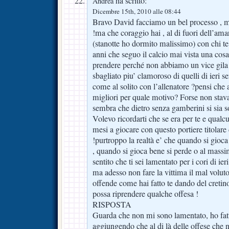
ha scritto:
Andrea
Dicembre 15th, 2010 alle 08:44
Bravo David facciamo un bel processo , me
!ma che coraggio hai , al di fuori dell’ama
(stanotte ho dormito malissimo) con chi te
anni che seguo il calcio mai vista una cosa
prendere perché non abbiamo un vice gila 
sbagliato piu’ clamoroso di quelli di ieri s
come al solito con l’allenatore ?pensi che a
migliori per quale motivo? Forse non sta
sembra che dietro senza gamberini si sia so
Volevo ricordarti che se era per te e qualc
mesi a giocare con questo portiere titolare 
!purtroppo la realtà e’ che quando si gioc
, quando si gioca bene si perde o al massi
sentito che ti sei lamentato per i cori di ie
ma adesso non fare la vittima il mal volut
offende come hai fatto te dando del cretin
possa riprendere qualche offesa !
RISPOSTA
Guarda che non mi sono lamentato, ho fatto
aggiungendo che al di là delle offese che