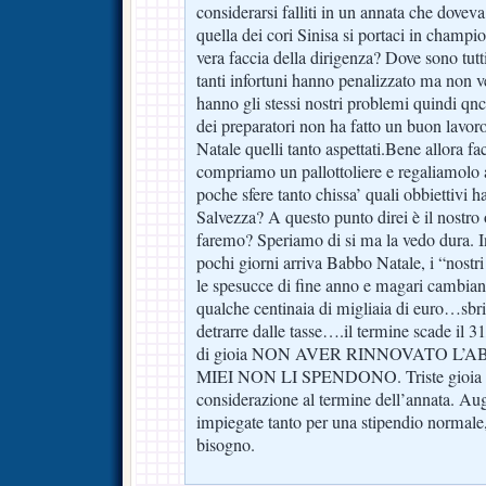
considerarsi falliti in un annata che doveva
quella dei cori Sinisa si portaci in champi
vera faccia della dirigenza? Dove sono tut
tanti infortuni hanno penalizzato ma non v
hanno gli stessi nostri problemi quindi qnc
dei preparatori non ha fatto un buon lavoro
Natale quelli tanto aspettati.Bene allora f
compriamo un pallottoliere e regaliamolo
poche sfere tanto chissa’ quali obbiettivi h
Salvezza? A questo punto direi è il nostro 
faremo? Speriamo di si ma la vedo dura. Inta
pochi giorni arriva Babbo Natale, i “nostri
le spesucce di fine anno e magari cambia
qualche centinaia di migliaia di euro…sbrig
detrarre dalle tasse….il termine scade il 
di gioia NON AVER RINNOVATO L’
MIEI NON LI SPENDONO. Triste gioia m
considerazione al termine dell’annata. Augu
impiegate tanto per una stipendio normale,
bisogno.