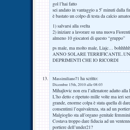
gol l’hai fatto
sei andato in vantaggio a 5′ minuti dalla f
è bastato un colpo di testa da calcio amatori
1) salvarsi alla svelta
2) iniziare a lavorare su una nuova Fiorent
almeno 10 giocatori di questo “gruppo”
ps male, ma molto male, Liajc… bohhhh
ANNO SOLARE TERRIFICANTE..UNO
DEPRIMENTI CHE IO RICORDI
ha scritto:
Massimiliano71
Dicembre 15th, 2010 alle 08:03
Mihajlovic non era l’allenatore adatto alla 
L’ho detto e ripetuto mille volte ma ieri ser
grande, enorme colpa è stata quella di da
consentimi l’equivalenza, sta ad un portie
Malgioglio sta all’organo genitale femmini
Costava troppo dare fiducia ad un ventenn
portiere dell’under21?