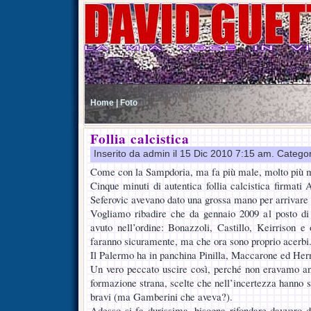
Home |
Foto
Follia calcistica
Inserito da admin il 15 Dic 2010 7:15 am. Catego
Come con la Sampdoria, ma fa più male, molto più 
Cinque minuti di autentica follia calcistica firma
Seferovic avevano dato una grossa mano per arrivare 
Vogliamo ribadire che da gennaio 2009 al posto d
avuto nell’ordine: Bonazzoli, Castillo, Keirrison e
faranno sicuramente, ma che ora sono proprio acerbi
Il Palermo ha in panchina Pinilla, Maccarone ed Her
Un vero peccato uscire così, perché non eravamo an
formazione strana, scelte che nell’incertezza hanno spe
bravi (ma Gamberini che aveva?).
Adesso si fa durissima, bisogna rifondare davvero 