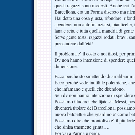
questi ragazzi sono modesti. Anche ieri l’a
Barcellona, era un Parma discreto ma nient
Hai detto una cosa giusta, rifondare, rifond
spendere, non autofinanziarsi, pianticelle,
lana e seta, e tutta quella mandria di gente
Serve gente tosta, ragazzi rodati, bravi, san
prescindere dall’età!
Il problema e’ il costo e noi tifosi, per pr
Dv non hanno intenzione di spendere quella
dimensione.
Ecco perché sto smettendo di arrabbiarmi.
Ecco perché vedo inutili le polemiche, anch
che infamano e quelli che difendono.
Se i dv non hanno intenzione di spendere 
Possiamo illuderci che lijaic sia Messi, po
diventerà titolare del Barcellona, possiamo 
nuovo balotelli e che gilardino e’ come bat
Possiamo dire che montolivo e’ il più forte
che sinisa trasmette grinta….
Poi vai a Parma e perdi.