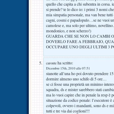
quello che capita a chi subentra in corsa. 
si prende? te lo dico io: i primi 3 nomi ch
mia simpatia personale, ma van bene tutti 
cagni, cosmi e papadopulo…se ne vuoi un a
camolese e, ma solo per ultimo, novellino.
mondonico, e non scherzo!)
GUARDA CHE SE NON LO CAMBI OR
DOVERLO FARE A FEBBRAIO, QU
OCCUPARE UNO DEGLI ULTIMI 3 PO
ha scritto:
caronte
Dicembre 15th, 2010 alle 07:51
stanotte all’una ho poi dovuto prendere 15
dormire almeno uno schifo di 5 ore…
se ci fosse una proprietà un minimo interess
squadra, ds e mister sarebbero stati cambiat
ma lo vuoi capire che in penale la resp è p
situazione da codice penale: l’esecutore 
colpevoli, ovvero i mandanti, sono ds e mis
tutti e tre via dai coglioni!!!