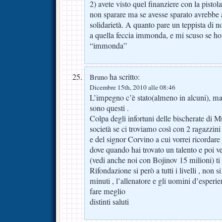
2) avete visto quel finanziere con la pisto
non sparare ma se avesse sparato avrebbe a
solidarietà. A quanto pare un teppista di 
a quella feccia immonda, e mi scuso se ho 
“immonda”
ha scritto:
Bruno
Dicembre 15th, 2010 alle 08:46
L’impegno c’è stato(almeno in alcuni), ma 
sono questi .
Colpa degli infortuni delle bischerate di M
società se ci troviamo così con 2 ragazzini 
e del signor Corvino a cui vorrei ricordare
dove quando hai trovato un talento e poi ve
(vedi anche noi con Bojinov 15 milioni) ti 
Rifondazione si però a tutti i livelli , non s
minuti , l’allenatore e gli uomini d’esper
fare meglio
distinti saluti