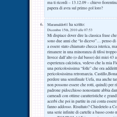
ma ti ricordi – 13.12.09 – chievo fiorenti
papera di avra sul primo gol loro?
ha scritto:
Maramaldo61
Dicembre 15th, 2010 alle 07:53
Mi dispiace dover dire la classica frase che
sono due anni che “lo dicevo”… penso di e
a essere stato chiamato checca isterica, m
rimanere in una minoranza di tifosi troppo
Invece dall’alto (o dal basso) dei miei 43 an
esperienza calcistica, vedevo che la mia F
una pericolosissima “folle” che ora addirit
pericolosissima retromarcia. Castillo,Bonaz
perdere una semifinale Uefa, ma anche tanti
non possono essere che rotti, quindi) per ri
padrone pidocchioso nonostante abbia danari
carneadi con ottime caratteristiche e grand
acerbi che poi in partite in cui conta esser
fanno addosso. Risultato? Chiedetelo a Co
una serie infinite di cartelle a basso costo 