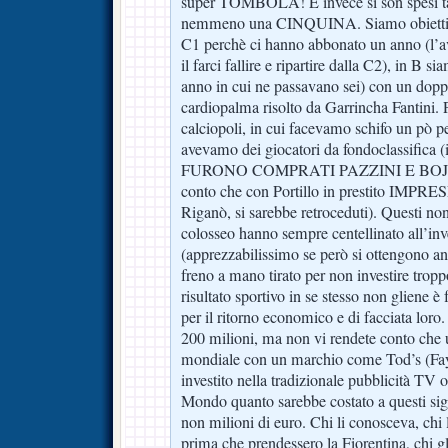
super TOMBOLA! E invece si son spesi tant
nemmeno una CINQUINA. Siamo obiettivi:
C1 perchè ci hanno abbonato un anno (l’av
il farci fallire e ripartire dalla C2), in B si
anno in cui ne passavano sei) con un dopp
cardiopalma risolto da Garrincha Fantini. 
calciopoli, in cui facevamo schifo un pò
avevamo dei giocatori da fondoclassific
FURONO COMPRATI PAZZINI E BOJINOV
conto che con Portillo in prestito IMP
Riganò, si sarebbe retroceduti). Questi nono
colosseo hanno sempre centellinato all’inv
(apprezzabilissimo se però si ottengono anc
freno a mano tirato per non investire troppo
risultato sportivo in se stesso non gliene è
per il ritorno economico e di facciata loro
200 milioni, ma non vi rendete conto che u
mondiale con un marchio come Tod’s (Fay e
investito nella tradizionale pubblicità TV o
Mondo quanto sarebbe costato a questi sig
non milioni di euro. Chi li conosceva, chi l
prima che prendessero la Fiorentina, chi gl