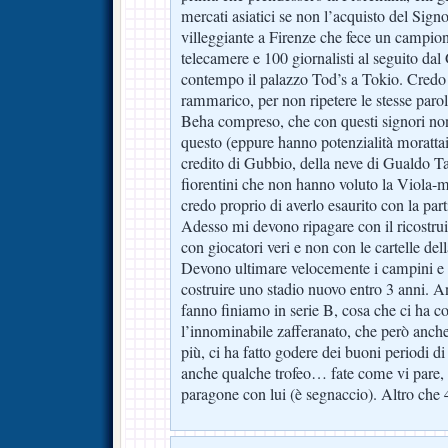
mercati asiatici se non l’acquisto del Sig
villeggiante a Firenze che fece un campio
telecamere e 100 giornalisti al seguito dal
contempo il palazzo Tod’s a Tokio. Cre
rammarico, per non ripetere le stesse parole 
Beha compreso, che con questi signori no
questo (eppure hanno potenzialità morattaian
credito di Gubbio, della neve di Gualdo Ta
fiorentini che non hanno voluto la Viola-m
credo proprio di averlo esaurito con la partit
Adesso mi devono ripagare con il ricostru
con giocatori veri e non con le cartelle de
Devono ultimare velocemente i campini e 
costruire uno stadio nuovo entro 3 anni. 
fanno finiamo in serie B, cosa che ci ha co
l’innominabile zafferanato, che però anc
più, ci ha fatto godere dei buoni periodi di
anche qualche trofeo… fate come vi pare,
paragone con lui (è segnaccio). Altro che