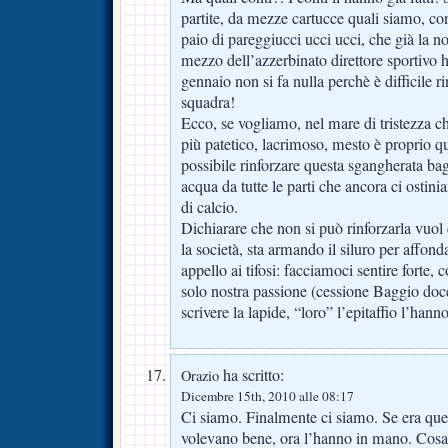
partite, da mezze cartucce quali siamo, con
paio di pareggiucci ucci ucci, che già la no
mezzo dell’azzerbinato direttore sportivo h
gennaio non si fa nulla perchè è difficile 
squadra!
Ecco, se vogliamo, nel mare di tristezza c
più patetico, lacrimoso, mesto è proprio q
possibile rinforzare questa sgangherata ba
acqua da tutte le parti che ancora ci ostin
di calcio.
Dichiarare che non si può rinforzarla vuol d
la società, sta armando il siluro per affon
appello ai tifosi: facciamoci sentire forte, 
solo nostra passione (cessione Baggio doce
scrivere la lapide, “loro” l’epitaffio l’hann
ha scritto:
Orazio
Dicembre 15th, 2010 alle 08:17
Ci siamo. Finalmente ci siamo. Se era quell
volevano bene, ora l’hanno in mano. Cosa?