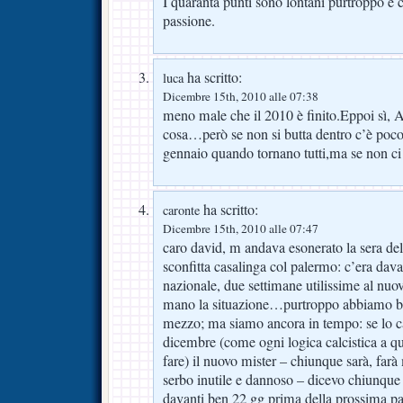
I quaranta punti sono lontani purtroppo e c
passione.
ha scritto:
luca
Dicembre 15th, 2010 alle 07:38
meno male che il 2010 è finito.Eppoi sì, 
cosa…però se non si butta dentro c’è poc
gennaio quando tornano tutti,ma se non ci
ha scritto:
caronte
Dicembre 15th, 2010 alle 07:47
caro david, m andava esonerato la sera del
sconfitta casalinga col palermo: c’era davan
nazionale, due settimane utilissime al nuo
mano la situazione…purtroppo abbiamo bu
mezzo; ma siamo ancora in tempo: se lo
dicembre (come ogni logica calcistica a q
fare) il nuovo mister – chiunque sarà, far
serbo inutile e dannoso – dicevo chiunque 
davanti ben 22 gg prima della prossima par