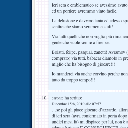
Ieri sera e emblematico se avessimo avuto 
ed un portiere avremmo vinto facile.
La delusione e davvero tanta ed adesso spe
sentire che siamo veramente stufi!
Via tutti quelli che non voglio più riman
gente che vuole venire a firenze.
Bolatti, felipe, pasqual, zanetti! Avramov (
comprato) via tutti, babacar diamolo in pre
miglio che ha bisogno di giocare!!!
Io manderei via anche corvino perche non 
tutto da troppo tempo!!!
ha scritto:
caronte
Dicembre 15th, 2010 alle 07:57
…se poi gli piace giocare d’azzardo, allora
di ieri sera (avra confermato in porta dopo
undici mesi fa) mi dispiace per lui, non
adesso è giusto E CONSEGUENTE che gli s