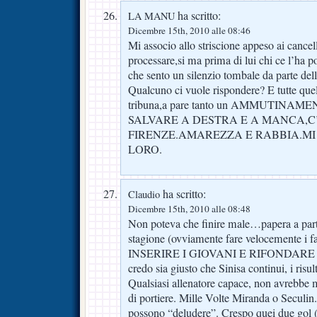
ha scritto:
LA MANU
Dicembre 15th, 2010 alle 08:46
Mi associo allo striscione appeso ai cancel
processare,si ma prima di lui chi ce l’ha 
che sento un silenzio tombale da parte del
Qualcuno ci vuole rispondere? E tutte quell
tribuna,a pare tanto un AMMUTINAM
SALVARE A DESTRA E A MANCA,C
FIRENZE.AMAREZZA E RABBIA.MI
LORO.
ha scritto:
Claudio
Dicembre 15th, 2010 alle 08:48
Non poteva che finire male…papera a parte
stagione (ovviamente fare velocemente i fa
INSERIRE I GIOVANI E RIFONDARE
credo sia giusto che Sinisa continui, i risul
Qualsiasi allenatore capace, non avrebbe 
di portiere. Mille Volte Miranda o Seculin
possono “deludere”. Crespo quei due gol (