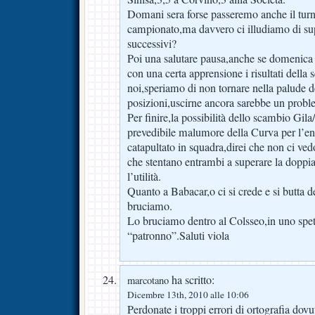
Domani sera forse passeremo anche il turn
campionato,ma davvero ci illudiamo di sup
successivi?
Poi una salutare pausa,anche se domenica
con una certa apprensione i risultati della 
noi,speriamo di non tornare nella palude d
posizioni,uscirne ancora sarebbe un probl
Per finire,la possibilità dello scambio Gila
prevedibile malumore della Curva per l’e
catapultato in squadra,direi che non ci ve
che stentano entrambi a superare la doppia
l’utilità.
Quanto a Babacar,o ci si crede e si butta de
bruciamo.
Lo bruciamo dentro al Colsseo,in uno spett
“patronno”.Saluti viola
ha scritto:
marcotano
Dicembre 13th, 2010 alle 10:06
Perdonate i troppi errori di ortografia dovuti