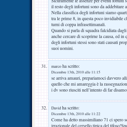
Sicuramente le assenze per eventi fortuiti
il resto degli infortuni sono da addebitare a
Nella classifica degli infortuni siamo quar
tra le prime 8, in questa poco invidiabile c
turni di coppa infrasettimanali.
Quando si parla di squadra falcidiata dagli
anche cercare di scoprirne la causa, ed in
degli infortuni stessi sono stati causati prop
suoi uomini.
ha scritto:
marco
Dicembre 13th, 2010 alle 11:15
se arriva amauri, prepariamoci davvero alla
quello che mi amareggia è la rassegnazione
i dv sono riusciti nell’intento di far disamo
ha scritto:
David
Dicembre 13th, 2010 alle 11:22
Come ha detto massimiliano 71 ci spero so
irrazionale del cervello tipica del tifoso!