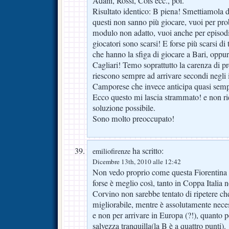
Adani, Rossi, Cois ecc., poi.
Risultato identico: B piena! Smettiamola d
questi non sanno più giocare, vuoi per prob
modulo non adatto, vuoi anche per episodi
giocatori sono scarsi! E forse più scarsi di t
che hanno la sfiga di giocare a Bari, oppu
Cagliari! Temo soprattutto la carenza di pr
riescono sempre ad arrivare secondi negli i
Camporese che invece anticipa quasi sempr
Ecco questo mi lascia strammato! e non ri
soluzione possibile.
Sono molto preoccupato!
ha scritto:
emiliofirenze
Dicembre 13th, 2010 alle 12:42
Non vedo proprio come questa Fiorentina
forse è meglio così, tanto in Coppa Italia
Corvino non sarebbe tentato di ripetere c
migliorabile, mentre è assolutamente nece
e non per arrivare in Europa (?!), quanto 
salvezza tranquilla(la B è a quattro punti).