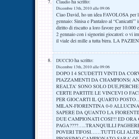
ha scritto:
Claudio
Dicembre 13th, 2010 alle 09:06
Ciao David, ho un idea FAVOLOSA per la 
gennaio: Sinisa e Pantaleo al “Canicatti'” i
diritto di riscatto a loro favore per 10.000 
2 gennaio con i signorini giocatori: o vi imp
il viale dei mille a tutta birra. LA PAZ
ha scritto:
DUCCIO
Dicembre 13th, 2010 alle 09:06
DOPO I 4 SCUDETTI VINTI DA CO
PIAZZAMENTI DA CHAMPIONS( ANC
REALTA’ SONO SOLO DUE,PERCHE
CERTE PARTITE LE VINCEVI O FACE
PER GIOCARTI IL QUARTO POST
MILAN-FIORENTINA 0-0 ALLUCINA
SAPERE DA QUANTO LA FIORENT
DUE CAMPIONATI COSI!!! ED ORA 
PAGA????…..TRANQUILLI PAGHER
POVERI TIFOSI……TUTTI GLI ALTRI
PROSSIMO CAMPIONATO SARA’ Q