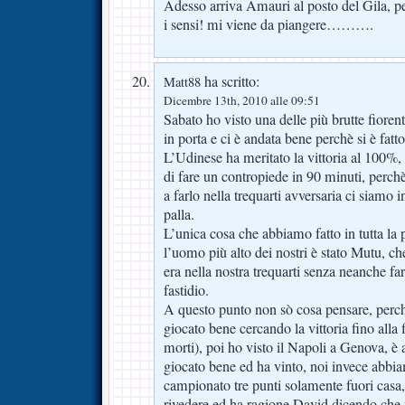
Adesso arriva Amauri al posto del Gila, pe
i sensi! mi viene da piangere……….
ha scritto:
Matt88
Dicembre 13th, 2010 alle 09:51
Sabato ho visto una delle più brutte fioren
in porta e ci è andata bene perchè si è fatto
L’Udinese ha meritato la vittoria al 100%,
di fare un contropiede in 90 minuti, perch
a farlo nella trequarti avversaria ci siamo 
palla.
L’unica cosa che abbiamo fatto in tutta la pa
l’uomo più alto dei nostri è stato Mutu, 
era nella nostra trequarti senza neanche fa
fastidio.
A questo punto non sò cosa pensare, perch
giocato bene cercando la vittoria fino alla 
morti), poi ho visto il Napoli a Genova, è
giocato bene ed ha vinto, noi invece abbiam
campionato tre punti solamente fuori casa,
rivedere ed ha ragione David dicendo che