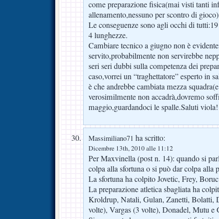
come preparazione fisica(mai visti tanti inf
allenamento,nessuno per scontro di gioco)
Le conseguenze sono agli occhi di tutti:19
4 lunghezze.
Cambiare tecnico a giugno non è evident
servito,probabilmente non servirebbe nep
seri seri dubbi sulla competenza dei prepara
caso,vorrei un “traghettatore” esperto in 
è che andrebbe cambiata mezza squadra(e 
verosimilmente non accadrà,dovremo soffr
maggio,guardandoci le spalle.Saluti viola!
ha scritto:
Massimiliano71
Dicembre 13th, 2010 alle 11:12
Per Maxvinella (post n. 14): quando si parla
colpa alla sfortuna o si può dar colpa alla 
La sfortuna ha colpito Jovetic, Frey, Boru
La preparazione atletica sbagliata ha colpit
Kroldrup, Natali, Gulan, Zanetti, Bolatti,
volte), Vargas (3 volte), Donadel, Mutu e 