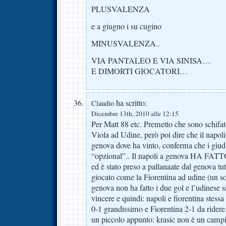
PLUSVALENZA
e a giugno i su cugino
MINUSVALENZA..
VIA PANTALEO E VIA SINISA…
E DIMORTI GIOCATORI…
ha scritto:
Claudio
Dicembre 13th, 2010 alle 12:15
Per Matt 88 etc. Premetto che sono schifato
Viola ad Udine, però poi dire che il napol
genova dove ha vinto, conferma che i giudi
“opzional”.. Il napoli a genova HA F
ed è stato preso a pallanaate dal genova tutt
giocato come la Fiorentina ad udine (un sol
genova non ha fatto i due gol e l’udinese s
vincere e quindi: napoli e fiorentina stess
0-1 grandissimo e Fiorentina 2-1 da ridere.
un piccolo appunto: krasic non è un camp