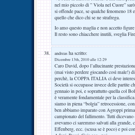
nel mio piccolo di ” Viola nel Cuore” sar
si offende pace, se qualche fenomeno 18 e
quello che dico chi se ne strafrega.
Io amo questo maglia e non accetto figure 
Il resto sono chiacchere inutili, sveglia Fir
ha scritto:
andreas
Dicembre 13th, 2010 alle 12:29
Caro David, dopo l’allucinante prestazione
(mai visto perdere giocando così male!) di
perchè, la COPPA ITALIA ci deve interessa
Società si occupasse invece delle partite c
gennaio in poi, e soprattutto quella col Bo
è veramente fondamentale per la classific
siamo in piena “bolgia” retrocessione, con
ben abbiamo imparato con Agroppi prima
campionato del fallimento. Tutti dicevano
avevamo ci saremmo salvati alla grande, c
Effenberg, ecc. (scusa se è poco) e poi co