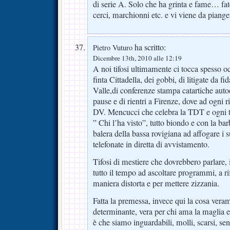
di serie A. Solo che ha grinta e fame… fat
cerci, marchionni etc. e vi viene da piange
ha scritto:
Pietro Vuturo
Dicembre 13th, 2010 alle 12:19
A noi tifosi ultimamente ci tocca spesso oc
finta Cittadella, dei gobbi, di litigate da fi
Valle,di conferenze stampa catartiche auto
pause e di rientri a Firenze, dove ad ogni 
DV. Mencucci che celebra la TDT e ogni ta
” Chi l’ha visto”, tutto biondo e con la ba
balera della bassa rovigiana ad affogare i s
telefonate in diretta di avvistamento.
Tifosi di mestiere che dovrebbero parlare, 
tutto il tempo ad ascoltare programmi, a rif
maniera distorta e per mettere zizzania.
Fatta la premessa, invece qui la cosa vera
determinante, vera per chi ama la maglia 
è che siamo inguardabili, molli, scarsi, se