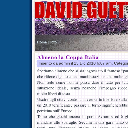
Home |
Foto
Almeno la Coppa Italia
Inserito da admin il 13 Dic 2010 6:07 am. Catego
Speriamo almeno che si sia ingrossato il famoso “part
che ritiene dignitosa una manifestazione che molte gio
Non vedo come non si possa dare il tutto per tut
situazione ideale, senza neanche l’impegno succe
molto liberi di testa.
Uscire agli ottavi contro un avversario inferiore sulla
un 2010 terrificante, passare il turno significherebb
porticina sull’Europa.
Temo che giochi ancora in porta Avramov ed è giu
mandare allo sbaraglio Seculin in una gara tanto de
vorrà una Fiorentina molto da corsa e maga