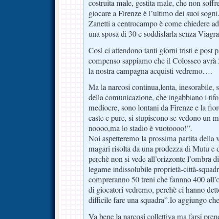
costruita male, gestita male, che non soffr
giocare a Firenze è l’ultimo dei suoi sogni
Zanetti a centrocampo è come chiedere ad
una sposa di 30 e soddisfarla senza Viagra
Così ci attendono tanti giorni tristi e post 
compenso sappiamo che il Colosseo avrà 2
la nostra campagna acquisti vedremo….
Ma la narcosi continua,lenta, inesorabile, s
della comunicazione, che ingabbiano i tifo
mediocre, sono lontani da Firenze e la fior
caste e pure, si stupiscono se vedono un
noooo,ma lo stadio è vuotoooo!”.
Noi aspetteremo la prossima partita della 
magari risolta da una prodezza di Mutu e d
perchè non si vede all’orizzonte l’ombra di 
legame indissolubile proprietà-città-squa
compreranno 50 treni che fannno 400 all
di giocatori vedremo, perchè ci hanno dett
difficile fare una squadra”.Io aggiungo ch
Va bene la narcosi collettiva ma farsi pren