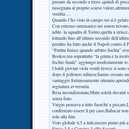
passare da secondo a terzo ,quindi di gio
rassegnata al proprio scarso valore,altrime
vendita….
Quando l’ho visto in campo mi si è gelat
Con estremo rammarico mi sonon trovato,i
udite- la squadra di Torino,quella a strisce
lottando fino all’ultimo secondo dell’ult
peraltro ha fatto anche il Napoli contro il
“Partita finisce quando arbitro fischia” avr
Boskov,ma soprattutto “la grinta e la moti
fischio finale” aggiungo modestamente io.
I baldi giovani viola vestiti invece si sono 
dopo il gollonzo udinese,hanno cessato anc
vantaggio fortunosamente ottenuto,aprendo
segnatura avversaria.
Resa incondizionata,Mutu sololà davanti se
senza fiato.
Vargas pensava a tutto fuorché a giocare,Lj
confermato essere lì per caso,Babacar no
solo alla fine.
Voto globale 4,5 a tutti,mezzo punto più a 
Sinisa,3,5 a Corvino,3 allla Società.