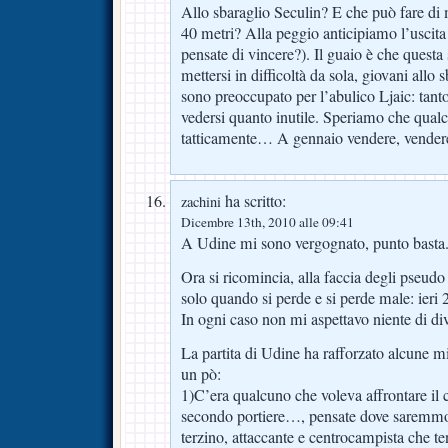
Allo sbaraglio Seculin? E che può fare di
40 metri? Alla peggio anticipiamo l’uscita
pensate di vincere?). Il guaio è che questa
mettersi in difficoltà da sola, giovani allo
sono preoccupato per l’abulico Ljaic: tanto
vedersi quanto inutile. Speriamo che qual
tatticamente… A gennaio vendere, vendere
ha scritto:
zachini
Dicembre 13th, 2010 alle 09:41
A Udine mi sono vergognato, punto basta
Ora si ricomincia, alla faccia degli pseudo
solo quando si perde e si perde male: ieri 
In ogni caso non mi aspettavo niente di di
La partita di Udine ha rafforzato alcune m
un pò:
1)C’era qualcuno che voleva affrontare i
secondo portiere…, pensate dove saremmo 
terzino, attaccante e centrocampista che te