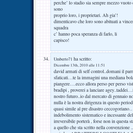
perche’ lo stadio sia sempre mezzo vuoto e
sono
proprio loro, i proprietari. Ah gia’!
dimenticavo che loro sono abituati a vinc
squadra
c’ hanno poca speranza di farlo, li
capisco!
ha scritto:
Umberto71
Dicembre 13th, 2010 alle 11:51
david armati di self control..domani il par
sfaticati…te la immagini una mediana bola
piangere….ecco allora perso per perso vista
bradipi , proverei a lanciare agey..tadde
nostro futuro..io dal mercato di gennaio n
nulla è la nostra dirigenza in questo perio
quasi simile al pre disastro ceccogoriano…
indebolimento sistematico e incessante d
irreversibile porterà , forse non in questa 
a quello che sta scritto nella convenzione ..