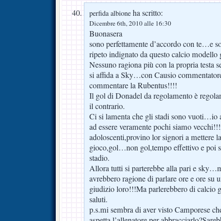
ha scritto:
perfida albione
Dicembre 6th, 2010 alle 16:30
Buonasera
sono perfettamente d’accordo con te…e s
ripeto indignato da questo calcio modello g
Nessuno ragiona più con la propria testa s
si affida a Sky…con Causio commentato
commentare la Rubentus!!!!
Il gol di Donadel da regolamento è regolar
il contrario.
Ci si lamenta che gli stadi sono vuoti…io a
ad essere veramente pochi siamo vecchi!!
adoloscenti,provino lor signori a mettere la
gioco,gol…non gol,tempo effettivo e poi si
stadio.
Allora tutti si parterebbe alla pari e sky…
avrebbero ragione di parlare ore e ore su 
giudizio loro!!!Ma parlerebbero di calcio g
saluti.
p.s.mi sembra di aver visto Camporese che a
aspetta l’allenatore per abbracciarlo?Sare