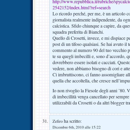
http://www.repubblica.it/rubriche/spycalc
2542152/index.html?ref=search
Lo ricordo perché, per me, è un articolo coi
giornalista realmente indipendente, da ogn
calcistica. Sfido chiunque a capire, da ques
squadra preferita di Bianchi.
Quello di Crosetti, invece, e mi dispiace p
post di un tifoso qualsiasi. Se hai avuto il
commento al numero 90 del tuo vecchio po
te su quegli imbecilli e, sono d’accordo, qu
dovrebbero essere isolati e cacciati. Ques
vedere, non abbiamo bisogno di cori e atte
Ci imbruttiscono, ci fanno assomigliare al
quella che accoltella, che cresce nell’impu
Io non rivoglio la Fiesole degli anni ’80. 
di imbecillità venga cancellato per sempre e
utilizzabili da Crosetti o da altri blogger tra
ha scritto:
Zefiro
Dicembre 6th, 2010 alle 15:22