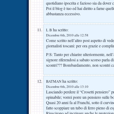
quotidiano ipocrita e fazioso sia da dover 
Poi il blog è tuo ed hai diritto a farne que
abbastanza eccessivo.
ha scritto:
L B
Dicembre 6th, 2010 alle 12:58
Come scritto nell’altro post aspetto di vede
giornalisti toscani: per ora grazie e comp
P:S: Tanto per chiarire ulteriormente, nell’
signore riferendosi a sabato scorso parla d
scontri??? Bombardamento, non scontri ca
ha scritto:
BATMAN
Dicembre 6th, 2010 alle 13:10
Lasciando perdere il “Crosetti pensiero” 
opinabile; vorrei porre un pensiero sulle b
Quasi 20 anni fa al Franchi, sotto il curvi
fatto scoppiare un tubo di ferro pieno di es
Riuscirono ad incrinare anche le protezioni 