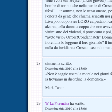
volte i cori sull’Heysel (anche giovedì), ma
bombe di torino, che nelle parole di Croset
tifosi”… insomma, non lo trovo onesto, pe
l’onestà da gente che chiama sciacalli noi 
Liverpool dopo aver LORO calpestato i cada
alzare quella dannata coppa che non aveva
vittimismo dei violenti, ti provocano e poi
“avete visto? Orrore!Condannateli” Doman
fiorentina lo leggono il loro giornale? Il 
nulla da invidiare a Crosetti, secondo me. 
ha scritto:
simone
Dicembre 6th, 2010 alle 15:00
«Non è saggio usare la morale nei giorni fe
la troviamo in disordine la domenica.»
Mark Twain
ha scritto:
W La Fiorentina
Dicembre 6th, 2010 alle 15:06