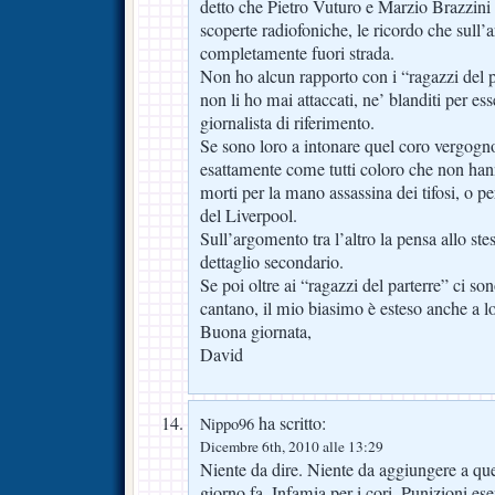
detto che Pietro Vuturo e Marzio Brazzini 
scoperte radiofoniche, le ricordo che sull’
completamente fuori strada.
Non ho alcun rapporto con i “ragazzi del p
non li ho mai attaccati, ne’ blanditi per es
giornalista di riferimento.
Se sono loro a intonare quel coro vergogno
esattamente come tutti coloro che non hanno
morti per la mano assassina dei tifosi, o p
del Liverpool.
Sull’argomento tra l’altro la pensa allo s
dettaglio secondario.
Se poi oltre ai “ragazzi del parterre” ci so
cantano, il mio biasimo è esteso anche a l
Buona giornata,
David
ha scritto:
Nippo96
Dicembre 6th, 2010 alle 13:29
Niente da dire. Niente da aggiungere a qu
giorno fa. Infamia per i cori. Punizioni es