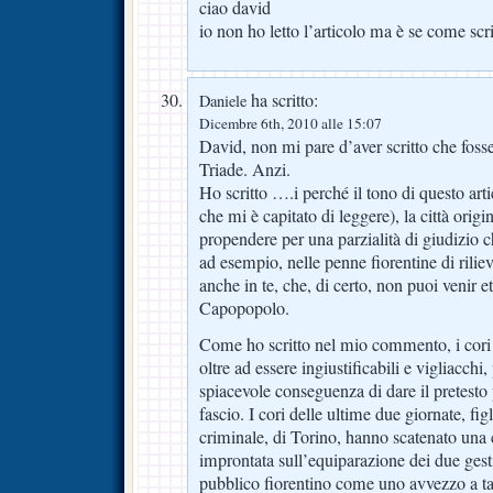
ciao david
io non ho letto l’articolo ma è se come scr
ha scritto:
Daniele
Dicembre 6th, 2010 alle 15:07
David, non mi pare d’aver scritto che foss
Triade. Anzi.
Ho scritto ….i perché il tono di questo arti
che mi è capitato di leggere), la città origi
propendere per una parzialità di giudizio c
ad esempio, nelle penne fiorentine di rilie
anche in te, che, di certo, non puoi venir 
Capopopolo.
Come ho scritto nel mio commento, i cori s
oltre ad essere ingiustificabili e vigliacchi
spiacevole conseguenza di dare il pretesto p
fascio. I cori delle ultime due giornate, fig
criminale, di Torino, hanno scatenato una 
improntata sull’equiparazione dei due gesti
pubblico fiorentino come uno avvezzo a tal