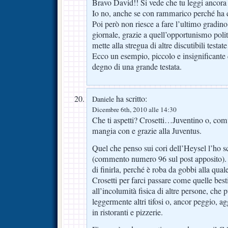
Bravo David!! Si vede che tu leggi ancora
Io no, anche se con rammarico perché ha d
Poi però non riesce a fare l’ultimo gradin
giornale, grazie a quell’opportunismo polit
mette alla stregua di altre discutibili testa
Ecco un esempio, piccolo e insignificante
degno di una grande testata.
ha scritto:
Daniele
Dicembre 6th, 2010 alle 14:30
Che ti aspetti? Crosetti…Juventino o, com
mangia con e grazie alla Juventus.
Quel che penso sui cori dell’Heysel l’ho sc
(commento numero 96 sul post apposito). 
di finirla, perché è roba da gobbi alla qua
Crosetti per farci passare come quelle best
all’incolumità fisica di altre persone, che
leggermente altri tifosi o, ancor peggio, agg
in ristoranti e pizzerie.