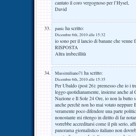
cantato il coro vergognoso per l’Hysel,
David
ha scritto:
panic
Dicembre 6th, 2010 alle 15:32
io sono per il lancio di banane che venne 
RISPOSTA
Altra imbecillità
ha scritto:
Massimiliano71
Dicembre 6th, 2010 alle 15:35
Per Ubaldo (post 26): premesso che io i tre 
leggo quotidianamente, insieme anche al C
Nazione e Il Sole 24 Ore, io non la butto s
anche perchè non ho mai votato neppure B
veramente poco difendere una parte politica
nonostante mi ritengo in diritto di far not
vorrebbe accreditarsi come il più serio, aff
panorama giornalistico italiano non dovreb