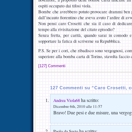
ospiti occupato dai tifosi viola.
Bombe che avrebbero potuto provocare drammi ben più
dall’incauto fiorentino che aveva avuto l’ardire di avv
Non pensi caro Crosetti che sia il caso di dedicar
tempo alla rivisitazione del citato episodio?
Senza fretta, per carità, quando sarai in comodo e
sopportare la fatica di scriverne su Repubblica.
P.S. Se per i cori, che ribadisco sono vergognosi, c
superiore alla bomba carta di Torino, stavolta facci
[127] Commenti
127 Commenti su “Caro Crosetti, c
ha scritto:
Andrea Viola68
Dicembre 6th, 2010 alle 11:57
Bravo! Due pesi e due misure, una vergog
ha scritto:
Paolo da Sesto