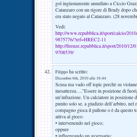
gol ingiustamente annullato a Ciccio Grazi
Catanzaro con un rigore di Brady dopo che
era stato negato al Catanzaro. (28 novemb
Vedi:
http://www.repubblica.it/sport/calcio/2010
9875776/?ref=HREC2-11
http://firenze.repubblica.it/sport/2010/
9708539/
ha scritto:
Filippo
Dicembre 6th, 2010 alle 16:44
Scusa ma vado off topic perchè su violanew
inesattezza….”Essere in posizione di fuori
un’infrazione. Un calciatore in posizione d
punito solo se, a giudizio dell’arbitro, ne
compagno gioca il pallone o è da questo to
attiva al gioco:
• intervenendo nel gioco;
oppure
• influenzando un avversario;