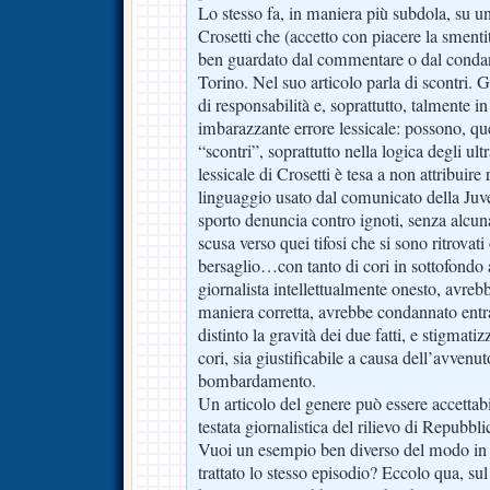
Lo stesso fa, in maniera più subdola, su un
Crosetti che (accetto con piacere la smentit
ben guardato dal commentare o dal conda
Torino. Nel suo articolo parla di scontri. 
di responsabilità e, soprattutto, talmente i
imbarazzante errore lessicale: possono, quel
“scontri”, soprattutto nella logica degli ul
lessicale di Crosetti è tesa a non attribuire 
linguaggio usato dal comunicato della Juv
sporto denuncia contro ignoti, senza alcun
scusa verso quei tifosi che si sono ritrovati
bersaglio…con tanto di cori in sottofondo
giornalista intellettualmente onesto, avrebb
maniera corretta, avrebbe condannato entr
distinto la gravità dei due fatti, e stigmatiz
cori, sia giustificabile a causa dell’avvenu
bombardamento.
Un articolo del genere può essere accettab
testata giornalistica del rilievo di Repubbli
Vuoi un esempio ben diverso del modo in cu
trattato lo stesso episodio? Eccolo qua, su