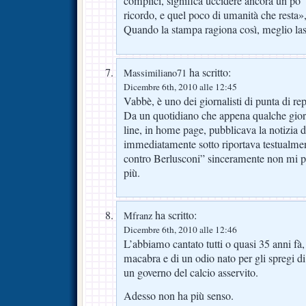
complici, significa uccidere ancora un po’ 
ricordo, e quel poco di umanità che resta»
Quando la stampa ragiona così, meglio lasc
ha scritto:
Massimiliano71
Dicembre 6th, 2010 alle 12:45
Vabbè, è uno dei giornalisti di punta di r
Da un quotidiano che appena qualche giorn
line, in home page, pubblicava la notizia d
immediatamente sotto riportava testualment
contro Berlusconi” sinceramente non mi po
più.
ha scritto:
Mfranz
Dicembre 6th, 2010 alle 12:46
L’abbiamo cantato tutti o quasi 35 anni fà,
macabra e di un odio nato per gli spregi d
un governo del calcio asservito.
Adesso non ha più senso.