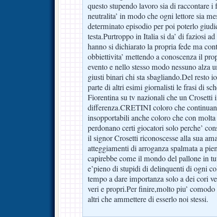
questo stupendo lavoro sia di raccontare i f
neutralita’ in modo che ogni lettore sia me
determinato episodio per poi poterlo giudi
testa.Purtroppo in Italia si da’ di faziosi ad
hanno si dichiarato la propria fede ma con
obbiettivita’ mettendo a conoscenza il prop
evento e nello stesso modo nessuno alza un
giusti binari chi sta sbagliando.Del resto 
parte di altri esimi giornalisti le frasi di s
Fiorentina su tv nazionali che un Crosetti 
differenza.CRETINI coloro che continuano 
insopportabili anche coloro che con molta
perdonano certi giocatori solo perche’ cons
il signor Crosetti riconoscesse alla sua ama
atteggiamenti di arroganza spalmata a pie
capirebbe come il mondo del pallone in tu
e’pieno di stupidi di delinquenti di ogni c
tempo a dare importanza solo a dei cori ve
veri e propri.Per finire,molto piu’ comodo 
altri che ammettere di esserlo noi stessi.