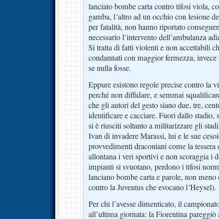
lanciato bombe carta contro tifosi viola, 
gamba, l´altro ad un occhio con lesione dell
per fatalità, non hanno riportato conseguen
necessario l’intervento dell’ambulanza adia
Si tratta di fatti violenti e non accettabili
condannati con maggior fermezza, invece la
se nulla fosse.
Eppure esistono regole precise contro la vi
perché non diffidare, e semmai squalifica
che gli autori del gesto siano due, tre, cent
identificare e cacciare. Fuori dallo stadio,
si è riusciti soltanto a militarizzare gli st
Ivan di invadere Marassi, lui e le sue ceso
provvedimenti draconiani come la tessera de
allontana i veri sportivi e non scoraggia i d
impianti si svuotano, perdono i tifosi norm
lanciano bombe carta e parole, non meno e
contro la Juventus che evocano l´Heysel).
Per chi l’avesse dimenticato, il campionato
all’ultima giornata: la Fiorentina pareggi