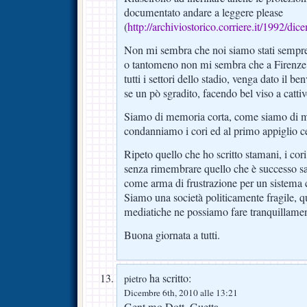
documentato andare a leggere please
(
http://archiviostorico.corriere.it/1992
Non mi sembra che noi siamo stati sempre d
o tantomeno non mi sembra che a Firenze il
tutti i settori dello stadio, venga dato il 
se un pò sgradito, facendo bel viso a catti
Siamo di memoria corta, come siamo di m
condanniamo i cori ed al primo appiglio ce
Ripeto quello che ho scritto stamani, i cor
senza rimembrare quello che è successo saba
come arma di frustrazione per un sistema 
Siamo una società politicamente fragile, 
mediatiche ne possiamo fare tranquillame
Buona giornata a tutti.
ha scritto:
pietro
Dicembre 6th, 2010 alle 13:21
Gent.mo Dott. Guetta,