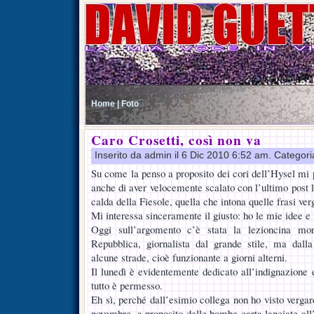
Home |
Foto
Caro Crosetti, così non va
Inserito da admin il 6 Dic 2010 6:52 am. Categor
Su come la penso a proposito dei cori dell’Hysel mi
anche di aver velocemente scalato con l’ultimo post le
calda della Fiesole, quella che intona quelle frasi ver
Mi interessa sinceramente il giusto: ho le mie idee e 
Oggi sull’argomento c’è stata la lezioncina mor
Repubblica, giornalista dal grande stile, ma dal
alcune strade, cioè funzionante a giorni alterni.
Il lunedì è evidentemente dedicato all’indignazione
tutto è permesso.
Eh sì, perché dall’esimio collega non ho visto verga
novembre, a proposito delle bombe carta lanciate all