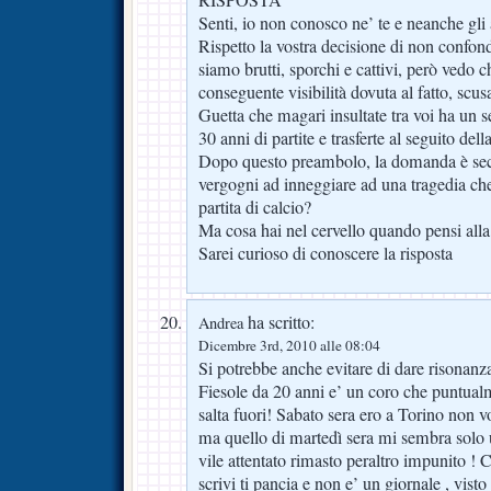
RISPOSTA
Senti, io non conosco ne’ te e neanche gli a
Rispetto la vostra decisione di non confond
siamo brutti, sporchi e cattivi, però vedo c
conseguente visibilità dovuta al fatto, scus
Guetta che magari insultate tra voi ha un s
30 anni di partite e trasferte al seguito dell
Dopo questo preambolo, la domanda è secc
vergogni ad inneggiare ad una tragedia che
partita di calcio?
Ma cosa hai nel cervello quando pensi alla
Sarei curioso di conoscere la risposta
ha scritto:
Andrea
Dicembre 3rd, 2010 alle 08:04
Si potrebbe anche evitare di dare risonanza
Fiesole da 20 anni e’ un coro che puntual
salta fuori! Sabato sera ero a Torino non v
ma quello di martedì sera mi sembra solo 
vile attentato rimasto peraltro impunito !
scrivi ti pancia e non e’ un giornale , visto