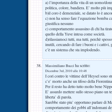
a) l’importanza della vita di un uomo/do
politica, colore, bandiera. E’ molto più im
b)il coro è demenziale, se datato lo è ancor
c) non ha senso fare l’equazione bomba ca
giustifica nessuno
c) comportamento assassino di chi ha tira
quello della Yuve intesa come società.
d)rilassiamoci tutti, ma tutti, perchè spes
inutili, cercando di fare i buoni e i cattivi
c’è un sistema che sta implodendo.
ha scritto:
Massimiliano Bucci
Dicembre 3rd, 2010 alle 10:48
I cori contro le vittime dell`Heysel sono s
c`e` morto anche un tifoso della Fiorentina
Per il resto ha detto tutto molto bene Nipp
E` assurdo mettere sullo stesso piano un t
liberta` di parola.
Sarebbe stato piu` opportuno parlare di Ma
comportamento dei gobbi all`indomani d