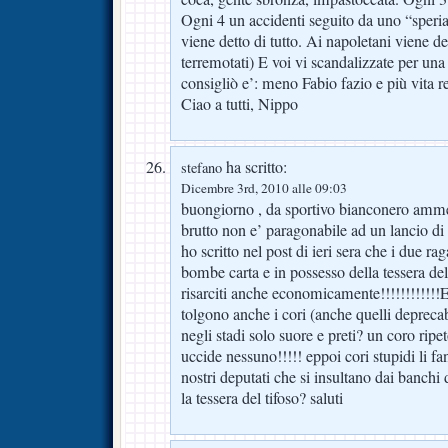
Ogni 4 un accidenti seguito da uno “speri
viene detto di tutto. Ai napoletani viene det
terremotati) E voi vi scandalizzate per un
consigliò e’: meno Fabio fazio e più vita re
Ciao a tutti, Nippo
ha scritto:
stefano
Dicembre 3rd, 2010 alle 09:03
buongiorno , da sportivo bianconero amme
brutto non e’ paragonabile ad un lancio d
ho scritto nel post di ieri sera che i due rag
bombe carta e in possesso della tessera del
risarciti anche economicamente!!!!!!!!!!!!E
tolgono anche i cori (anche quelli deprecab
negli stadi solo suore e preti? un coro ripe
uccide nessuno!!!!! eppoi cori stupidi li f
nostri deputati che si insultano dai banchi
la tessera del tifoso? saluti