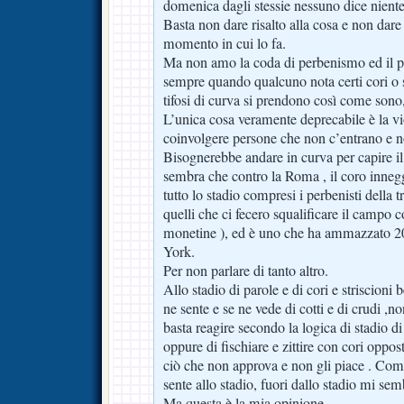
domenica dagli stessie nessuno dice niente
Basta non dare risalto alla cosa e non dare
momento in cui lo fa.
Ma non amo la coda di perbenismo ed il pol
sempre quando qualcuno nota certi cori o str
tifosi di curva si prendono così come sono,
L’unica cosa veramente deprecabile è la vi
coinvolgere persone che non c’entrano e n
Bisognerebbe andare in curva per capire il
sembra che contro la Roma , il coro inneg
tutto lo stadio compresi i perbenisti della 
quelli che ci fecero squalificare il campo c
monetine ), ed è uno che ha ammazzato 2
York.
Per non parlare di tanto altro.
Allo stadio di parole e di cori e striscioni 
ne sente e se ne vede di cotti e di crudi ,no
basta reagire secondo la logica di stadio d
oppure di fischiare e zittire con cori oppos
ciò che non approva e non gli piace . Comm
sente allo stadio, fuori dallo stadio mi sem
Ma questa è la mia opinione.