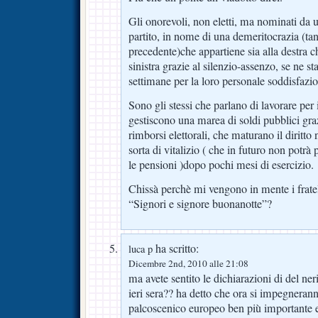
Gli onorevoli, non eletti, ma nominati da u
partito, in nome di una demeritocrazia (tant
precedente)che appartiene sia alla destra ch
sinistra grazie al silenzio-assenzo, se ne s
settimane per la loro personale soddisfazi
Sono gli stessi che parlano di lavorare per 
gestiscono una marea di soldi pubblici gr
rimborsi elettorali, che maturano il diritt
sorta di vitalizio ( che in futuro non potr
le pensioni )dopo pochi mesi di esercizio.
Chissà perchè mi vengono in mente i frate
“Signori e signore buonanotte”?
ha scritto:
luca p
Dicembre 2nd, 2010 alle 21:08
ma avete sentito le dichiarazioni di del ne
ieri sera?? ha detto che ora si impegnerann
palcoscenico europeo ben più importante e 