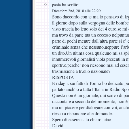
ha scritto:
paola
Dicembre 2nd, 2010 alle 22:29
Sono daccordo con te ma io pensavo di l
il giorno dopo sulla vergogna delle bombe
visto traccia ho letto solo dei 4 euro,se mi
ma trovo da parte tua un eccesso nelpuntua
parte di pochi mentre dall’altra parte si e’
criminale senza che nessuno,neppure l’ar
un dito.Un ultima cosa qualcuno mi sa spie
innumerevoli giornalisti viola presenti in 
sportive,perche’ non riescono mai ad esser
trasmissione a livello nazionale?
RISPOSTA
E ridagli: sui fatti di Torino ho dedicato p
parlato anch’io a tutta l’Italia in Radio Spo
Questo non è un giornale, qui scrivo di pa
raccontare a seconda del momento, non è 
ma un piacere per dialogare con voi, anch
riesco a rispondere alle domande.
Spero di essere stato chiaro, ciao
David