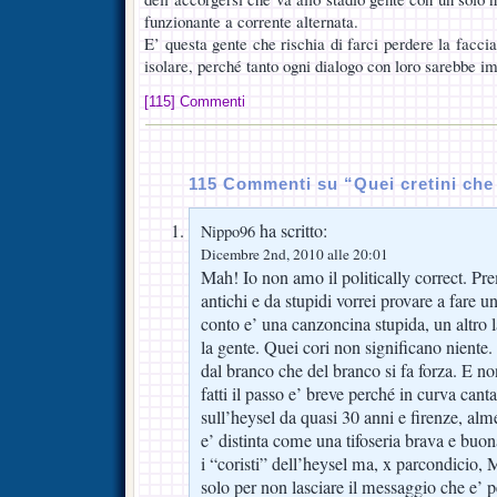
funzionante a corrente alternata.
E’ questa gente che rischia di farci perdere la facc
isolare, perché tanto ogni dialogo con loro sarebbe im
[115] Commenti
115 Commenti su “Quei cretini che
ha scritto:
Nippo96
Dicembre 2nd, 2010 alle 20:01
Mah! Io non amo il politically correct. Pr
antichi e da stupidi vorrei provare a fare 
conto e’ una canzoncina stupida, un altro 
la gente. Quei cori non significano niente.
dal branco che del branco si fa forza. E no
fatti il passo e’ breve perché in curva can
sull’heysel da quasi 30 anni e firenze, alm
e’ distinta come una tifoseria brava e bu
i “coristi” dell’heysel ma, x parcondicio,
solo per non lasciare il messaggio che e’ 