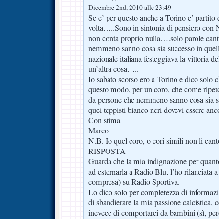
Dicembre 2nd, 2010 alle 23:49
Se e’ per questo anche a Torino e’ partito 
volta…..Sono in sintonia di pensiero con 
non conta proprio nulla….solo parole cant
nemmeno sanno cosa sia successo in quella
nazionale italiana festeggiava la vittoria 
un’altra cosa…..
Io sabato scorso ero a Torino e dico solo c
questo modo, per un coro, che come ripeto
da persone che nemmeno sanno cosa sia suc
quei teppisti bianco neri dovevi essere a
Con stima
Marco
N.B. Io quel coro, o cori simili non li canto
RISPOSTA
Guarda che la mia indignazione per quanto
ad esternarla a Radio Blu, l’ho rilanciata a
compresa) su Radio Sportiva.
Lo dico solo per completezza di informazi
di sbandierare la mia passione calcistica, 
inevece di comportarci da bambini (sì, pe