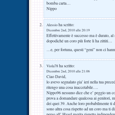
bomba carta…
Nippo
ha scritto:
Alessio
Dicembre 2nd, 2010 alle 20:19
Effettivamente è successo ma è durato, a
dopodiché un coro più forte li ha zittiti…
…e, per fortuna, questi “geni” non ci han
ha scritto:
Viola78
Dicembre 2nd, 2010 alle 21:06
Ciao David,
lo avevo segnalato gia’ ieri nella tua prec
ritengo una cosa inaccetabile….
Nippo96 nessuno dice che e’ peggio un c
prova a domandare qualcosa ai genitori, mo
dei quei 39. Anche loro probabilmente ti 
sono altra cosa rispetto ad un coro ma ti 
perso all’ Hysel merita rispetto indipende