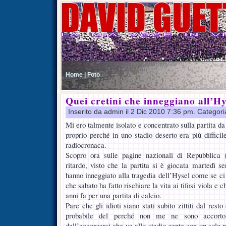
Home |
Foto
Quei cretini che inneggiano all’Hy
Inserito da admin il 2 Dic 2010 7:36 pm. Categor
Mi ero talmente isolato e concentrato sulla partita da
proprio perché in uno stadio deserto era più difficile
radiocronaca.
Scopro ora sulle pagine nazionali di Repubblica 
ritardo, visto che la partita si è giocata martedì se
hanno inneggiato alla tragedia dell’Hysel come se ci 
che sabato ha fatto rischiare la vita ai tifosi viola e c
anni fa per una partita di calcio.
Pare che gli idioti siano stati subito zittiti dal rest
probabile del perché non me ne sono accorto
dell’accorgersi che va allo stadio gente con un solo n