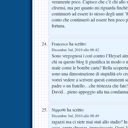
veramente poco. Capisco che c’è chi allo 
clivensi, ma per quanto mi riguarda finchè 
continuerò ad essere lo stesso degli anni 
conto che continuerò ad essere ben poco po
fortuna.
ha scritto:
Francesco
Dicembre 3rd, 2010 alle 08:42
Sono vergognosi i cori contro l’Heysel a
chi su questo blog li giustifica in modo o 
male come le bombe carta? Bella scopert
sono una dimostrazione di stupidità e/o c
vorrei vedere a scrivere questi commenti s
padre o un fratello…che tristezza che fate!
David…pieno appoggio alla tua condanna 
ha scritto:
Nippo96
Dicembre 3rd, 2010 alle 08:49
ragazzi ma ci siete mai stati allo stadio? I
coca, gente sbronza, impastoccata. Ogni 