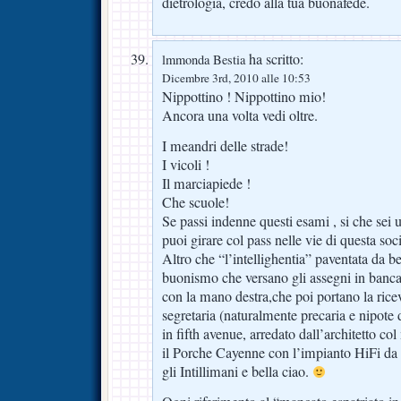
dietrologia, credo alla tua buonafede.
ha scritto:
lmmonda Bestia
Dicembre 3rd, 2010 alle 10:53
Nippottino ! Nippottino mio!
Ancora una volta vedi oltre.
I meandri delle strade!
I vicoli !
Il marciapiede !
Che scuole!
Se passi indenne questi esami , si che sei 
puoi girare col pass nelle vie di questa soci
Altro che “l’intellighentia” paventata da b
buonismo che versano gli assegni in banca
con la mano destra,che poi portano la ricev
segretaria (naturalmente precaria e nipote d
in fifth avenue, arredato dall’architetto c
il Porche Cayenne con l’impianto HiFi da
gli Intillimani e bella ciao.