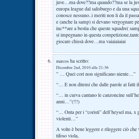
juve…ma dove??ma quando??ma se la juve s
europa league dal salisburgo e da una squ
conosce nessuno..i meriti non li da il passa
e (anche la samp) si devano vergognare per 
inc**are a bestia che queste squadre( sam
si impegnano in questa competizione,tanto 
giocare chissà dove…ma vaiaiaiaiai
ha scritto:
marcos
Dicembre 2nd, 2010 alle 21:36
” … Quei cori non significano niente…”
“… E non ditemi che dalle parole ai fatti 
“… in curva cantano le canzoncine sull’he
anni…”(!!!)
“… Onta per i “coristi” dell’heysel ma, 
violenti…”
A volte è bene leggere e rileggere ciò che 
tifoso viola,