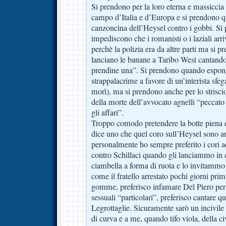
Si prendono per la loro eterna e massiccia
campo d’Italia e d’Europa e si prendono 
canzoncina dell’Heysel contro i gobbi. S
impediscono che i romanisti o i laziali arri
perchè la polizia era da altre parti ma si
lanciano le banane a Taribo West cantando
prendine una”. Si prendono quando espon
strappalacrime a favore di un’interista sf
morì), ma si prendono anche per lo strisc
della morte dell’avvocato agnelli “peccato 
gli affari”.
Troppo comodo pretendere la botte piena e
dice uno che quel coro sull’Heysel sono an
personalmente ho sempre preferito i cori
contro Schillaci quando gli lanciammo i
ciambella a forma di ruota e lo invitammo
come il fratello arrestato pochi giorni prim
gomme, preferisco infamare Del Piero per i
sessuali “particolari”, preferisco cantare
Legrottaglie. Sicuramente sarò un incivile
di curva e a me, quando tifo viola, della ci