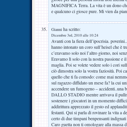
MAGNIFICA Terra. La vita è un dono c
e qualcuno ci giosce pure. Mi vien da pian
ha scritto:
Gianni
Dicembre 3rd, 2010 alle 10:24
Avanti con la fiera dell’ipocrisia. poverini..
hanno intonato un coro sull’heisel che è tr
c’eravamo solo noi l’altro giorno, noi senz
Eravamo lì solo con la nostra passione e il
maglia. Poi se volete vedere solo i cori sul
ciò dimostra solo la vostra faziosità. Poi ca
quello che ti fa comodo: come mai nemme
sul ragazzo diffidato un mese fa? la cui uni
accendere un fumogeno – accidenti..una
DALLO STADIO mentre arrivava il pullman
sostenere i giocatori in un momento diffic
addirittura apprezzato il gesto ed applaudito
festanti. Qui si parla di rovinare la vita a 
certo di due timpani benpensanti indignati 
Caro guetta non ti omologare alla massa di 