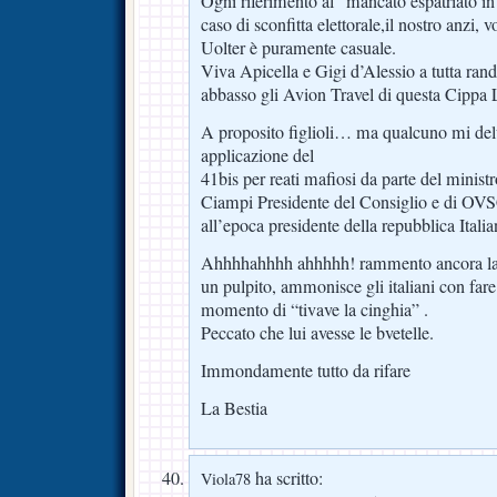
Ogni riferimento al “mancato espatriato i
caso di sconfitta elettorale,il nostro anzi, 
Uolter è puramente casuale.
Viva Apicella e Gigi d’Alessio a tutta randa
abbasso gli Avion Travel di questa Cippa 
A proposito figlioli… ma qualcuno mi del
applicazione del
41bis per reati mafiosi da parte del minist
Ciampi Presidente del Consiglio e di OVS
all’epoca presidente della repubblica Itali
Ahhhhahhhh ahhhhh! rammento ancora la 
un pulpito, ammonisce gli italiani con fare
momento di “tivave la cinghia” .
Peccato che lui avesse le bvetelle.
Immondamente tutto da rifare
La Bestia
ha scritto:
Viola78