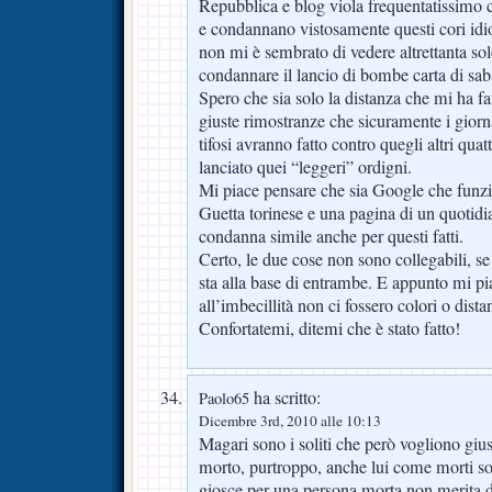
Repubblica e blog viola frequentatissimo 
e condannano vistosamente questi cori idi
non mi è sembrato di vedere altrettanta sol
condannare il lancio di bombe carta di sab
Spero che sia solo la distanza che mi ha fat
giuste rimostranze che sicuramente i giorna
tifosi avranno fatto contro quegli altri qua
lanciato quei “leggeri” ordigni.
Mi piace pensare che sia Google che funzi
Guetta torinese e una pagina di un quotidi
condanna simile anche per questi fatti.
Certo, le due cose non sono collegabili, se
sta alla base di entrambe. E appunto mi pi
all’imbecillità non ci fossero colori o dist
Confortatemi, ditemi che è stato fatto!
ha scritto:
Paolo65
Dicembre 3rd, 2010 alle 10:13
Magari sono i soliti che però vogliono gius
morto, purtroppo, anche lui come morti so
giosce per una persona morta non merita d