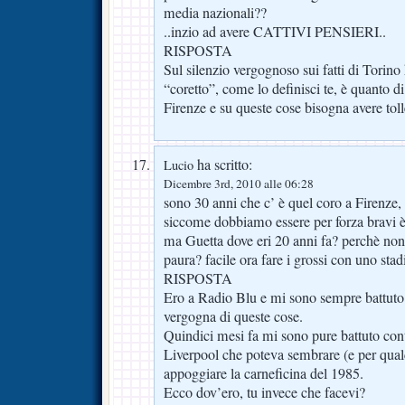
media nazionali??
..inzio ad avere CATTIVI PENSIERI..
RISPOSTA
Sul silenzio vergognoso sui fatti di Torino 
“coretto”, come lo definisci te, è quanto di 
Firenze e su queste cose bisogna avere tol
ha scritto:
Lucio
Dicembre 3rd, 2010 alle 06:28
sono 30 anni che c’ è quel coro a Firenze, 
siccome dobbiamo essere per forza bravi 
ma Guetta dove eri 20 anni fa? perchè non 
paura? facile ora fare i grossi con uno sta
RISPOSTA
Ero a Radio Blu e mi sono sempre battuto c
vergogna di queste cose.
Quindici mesi fa mi sono pure battuto cont
Liverpool che poteva sembrare (e per qua
appoggiare la carneficina del 1985.
Ecco dov’ero, tu invece che facevi?