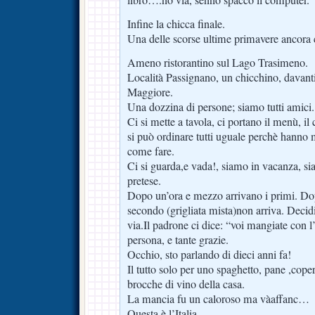
Infine la chicca finale.
Una delle scorse ultime primavere ancora 
Ameno ristorantino sul Lago Trasimeno.
Località Passignano, un chicchino, davanti
Maggiore.
Una dozzina di persone; siamo tutti amici.
Ci si mette a tavola, ci portano il menù, il
si può ordinare tutti uguale perchè hanno
come fare.
Ci si guarda,e vada!, siamo in vacanza, s
pretese.
Dopo un’ora e mezzo arrivano i primi. Dop
secondo (grigliata mista)non arriva. Decid
via.Il padrone ci dice: “voi mangiate con l
persona, e tante grazie.
Occhio, sto parlando di dieci anni fa!
Il tutto solo per uno spaghetto, pane ,cope
brocche di vino della casa.
La mancia fu un caloroso ma vàaffanc…
Questa è l’Italia.