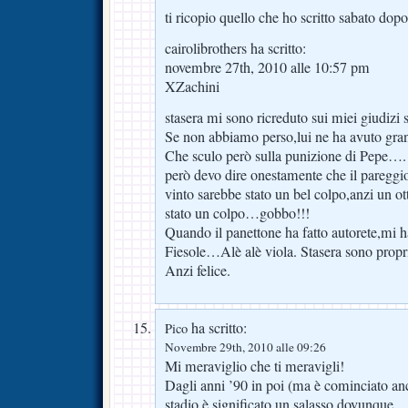
ti ricopio quello che ho scritto sabato dop
cairolibrothers ha scritto:
novembre 27th, 2010 alle 10:57 pm
XZachini
stasera mi sono ricreduto sui miei giudizi
Se non abbiamo perso,lui ne ha avuto gran
Che sculo però sulla punizione di Pepe….
però devo dire onestamente che il pareggi
vinto sarebbe stato un bel colpo,anzi un o
stato un colpo…gobbo!!!
Quando il panettone ha fatto autorete,mi 
Fiesole…Alè alè viola. Stasera sono propr
Anzi felice.
ha scritto:
Pico
Novembre 29th, 2010 alle 09:26
Mi meraviglio che ti meravigli!
Dagli anni ’90 in poi (ma è cominciato an
stadio è significato un salasso dovunque.