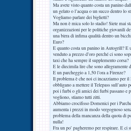
Ma avete visto quanto costa un panino da
un gelato o l’acqua o un succo dentro lo s
Vogliamo parlare dei biglietti?
Ma non è mica solo lo stadio! Siete mai stat
organizzazioni per le politiche giovanili 
una birra di infima qualità dentro un bicchi
Euro?
E quanto costa un panino in Autogrill? E u
venduto a prezzo d’oro perché ci sono sopr
taxi che ha sempre il supplemento corsa?
E le diecimila lire che sono allegramente 
E un parcheggio a 1,50 l’ora a Firenze?
Il problema è che noi ci incazziamo per i
obbligano a mettere il Telepass sull’auto p
poi i furbi o gli amici dei furbi passano 
vogliono, stiamo tutti zitti.
Abbiamo crocifisso Domenici per i Parcheg
aumenta i prezzi in modo vergognoso sen
problema della mancanza della quota di po
nulla!
Fra un po’ pagheremo per respirare. E ci s