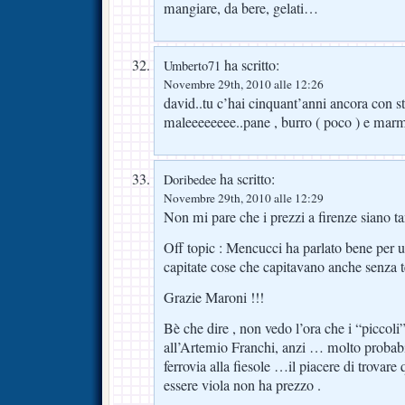
mangiare, da bere, gelati…
ha scritto:
Umberto71
Novembre 29th, 2010 alle 12:26
david..tu c’hai cinquant’anni ancora con s
maleeeeeeee..pane , burro ( poco ) e marm
ha scritto:
Doribedee
Novembre 29th, 2010 alle 12:29
Non mi pare che i prezzi a firenze siano tan
Off topic : Mencucci ha parlato bene per u
capitate cose che capitavano anche senza te
Grazie Maroni !!!
Bè che dire , non vedo l’ora che i “piccoli
all’Artemio Franchi, anzi … molto probabi
ferrovia alla fiesole …il piacere di trovar
essere viola non ha prezzo .