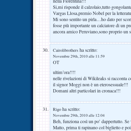
nella Fiorentina!!!
Si,mi risponde il calzolaio,tutto gongolan
Vargas Llosa,premio Nobel per la lettera
Mi sono sentito un pirla…ho dato per sco
fosse più importante un calciatore di un
ancora amico Peruviano,sono proprio un su
ha scritto:
Cairolibrothers
Novembre 29th, 2010 alle 11:59
OT
ultim’ora!!!!
nelle rivelazioni di Wikileaks si racconta c
il signor Moggi non è un eterosessuale!!!
Domani altri particolari in cronaca!!!
ha scritto:
Rigo
Novembre 29th, 2010 alle 12:04
Beh, funziona così un po’ dappertutto. Se v
Matto, prima ti rapinano col biglietto e po