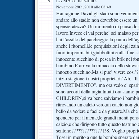
ha scritto:
LA MANU
Novembre 29th, 2010 alle 08:49
Hai ragione David,gli stadi sono verament
andare allo stadio non dovrebbe essere u
spensieratezza? Un momento di pausa dop
lavoro.Invece ci vai perche’ sei malato per
hai l’assillo del parcheggio,la paura dell’ag
anche i ritornelli,le perquisizioni degli zaine
fuori impermiabili,giubbottini,e alla fine 
innocente succhino di pesca in brik nel fon
bambino.E arriva la minaccia dello stuward
innocuo succhino.Ma si puo’ vivere cosi
inizio stagione i nostri proprietari? Ah
DIVERTIMENTO”. ma ora vedo e’ sparita qu
sono accorti della ragia.Infatti ora siamo
CHILDREN,si va bene salviamo i bambin
ritrovando un calcio vero,un calcio non gio
bello da vedere e facile da gustare.Ma che 
spendere per il niente,le grandi menti pens
calcio,e che dirigono tutto questo teatrino 
sentono?????????????? P.S. Voglio proprio
Tosel in merito a quelle bombe sparate dai