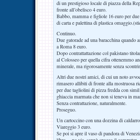
di un prestigioso locale di piazza della Re
fronte all’obelisco 4 euro.
Babbo, mamma e figliole 16 euro per due et
di carta e palettina di plastica omaggio.(sti
Continuo.
Due gatorade ad una baracchina quando 
a Roma 8 euro.
Dopo contrattattazione col pakistano titolar
al Colosseo per quella cifra ottenemmo an
minerale, ma rigorosamente senza scontrin
Altri due nostri amici, di cui un noto avvoc
rimasero allibiti di fronte alla mostruosa 
per due tagliolini di pizza fredda con simil
ghiaccia marmata che non si teneva in ma
Senza contrattazione, naturalmente.
Proseguo.
Un cartoccino con una dozzina di caldarros
Viareggio 3 euro.
Se poi si apre il vaso di pandora di Venezia
libro….no via, sennò spacco il computer.