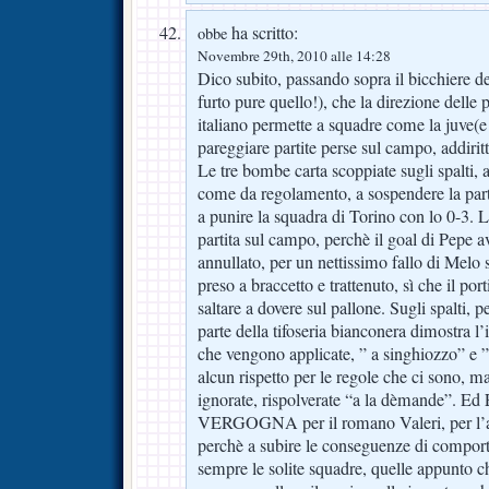
ha scritto:
obbe
Novembre 29th, 2010 alle 14:28
Dico subito, passando sopra il bicchiere d
furto pure quello!), che la direzione delle 
italiano permette a squadre come la juve(e 
pareggiare partite perse sul campo, addirittu
Le tre bombe carta scoppiate sugli spalti,
come da regolamento, a sospendere la parti
a punire la squadra di Torino con lo 0-3. 
partita sul campo, perchè il goal di Pepe 
annullato, per un nettissimo fallo di Melo
preso a braccetto e trattenuto, sì che il po
saltare a dovere sul pallone. Sugli spalti, p
parte della tifoseria bianconera dimostra l’i
che vengono applicate, ” a singhiozzo” e 
alcun rispetto per le regole che ci sono, m
ignorate, rispolverate “a la dèmande”.
VERGOGNA per il romano Valeri, per l’aia,
perchè a subire le conseguenze di comport
sempre le solite squadre, quelle appunto c