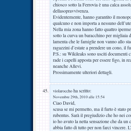
chiosco sotto la Ferrovia è una calca assolut
dellasopravvivenza.
Evidentemente, hanno garantito il monopol
qualcuno e non importa a nessuno dell’ute
Nella mia zona hanno fatto quattro ipermer
sotto la curva un baracchino per migliaia d
lamenta che le famiglie non vanno allo sta
ragazzini d’estate a prendere un cono, il f
P.S.: su Wikileaks sono usciti documenti ch
rade i capelli apposta per essere figo, in re
neanche Allevi.
Prossimamente ulteriori dettagli.
ha scritto:
violaroccho
Novembre 29th, 2010 alle 15:54
Ciao David,
scusa se mi permetto, ma il furto è stato p
rubentus. Sarà il pregiudizio che ho nei co
io ho avuto la netta sensazione che da un c
abbia fatto di tutto per non farci vincere. 