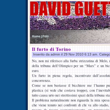
Home |
Foto
Il furto di Torino
Inserito da admin il 29 Nov 2010 6:13 am. Catego
No, non mi riferisco alla furba strizzatina di Melo,
della tribuna dell’Olimpico per un “Mars” e un bic
euro.
Un furto in piena regola, incentivato dall’assol
concorrenza.
Come se non bastasse il bicchiere me l’hanno pur
plastica (si vede che costava troppo), con l’inevitab
tutto causa urto nei strettissimi spazi della tribuna s
Il problema naturalmente non riguarda la mia spesa
che viene tenuto nei confronti di chi va allo stadio
pecora da tosare economicamente, un poveraccio 