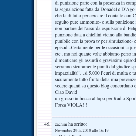
di punizione parte con la presenza in camp
la segnalazione fatta da Donadel e D’Ago- 
che fa di tutto per cercare il contatto con C
seguito pure ammonito- e sulla punizione 
non parlare dell’assurda espulsione di Felip
punzione data a chiellini vicino alla bandi
punibile con la prova tv per simulazione- e t
episodi..Certamente per le occasioni la ju
etc.. ma noi quante volte abbiamo perso 
dimenticare gli assurdi e gravissimi episodi
verranno sicuramente puniti dal giudice sp
imparzialità”…si 5.000 l’euri di multa e t
sicuramente tutto frutto della mia prevenz
vedere quanti su questo blog concordano 
Ciao David
un grosso in bocca al lupo per Radio Spo
Forza VIOLA!!!
ha scritto:
zachini
Novembre 29th, 2010 alle 16:19