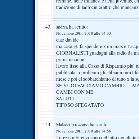
romane, nelle milanesi e nella juventus, c
tradizione di ladrocinio(altro che mancanza 
ha scritto:
andrea
Novembre 29th, 2010 alle 14:33
ciao davide
ma cosa gli fa spendere x un mars e l
GIORNALISTI guadagni alla radio da molti
prima nazione
lavoro fisso alla Cassa di Risparmio piu’ tu
pubblicita’, i problemi gli abbiamo noi tif
mese e poi ci sobbarchiamo di tutto x la s
SE VUOI FACCIAMO CAMBIO…..MA
CAMBI CON ME
SALUTI
TIFOSO SFEGATATO
ha scritto:
Maladetto toscano
Novembre 29th, 2010 alle 14:56
I prezzi a Firenzr sono del tutto uguali, i