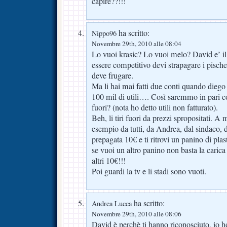
capire??!!!
ha scritto:
Nippo96
Novembre 29th, 2010 alle 08:04
Lo vuoi krasic? Lo vuoi melo? David e’ il
essere competitivo devi strapagare i pischel
deve frugare.
Ma li hai mai fatti due conti quando diego d
100 mil di utili…. Così saremmo in pari con
fuori? (nota ho detto utili non fatturato).
Beh, li tiri fuori da prezzi spropositati. 
esempio da tutti, da Andrea, dal sindaco, d
prepagata 10€ e ti ritrovi un panino di plas
se vuoi un altro panino non basta la carica
altri 10€!!!
Poi guardi la tv e li stadi sono vuoti.
ha scritto:
Andrea Lucca
Novembre 29th, 2010 alle 08:06
David è perchè ti hanno riconosciuto, io ho