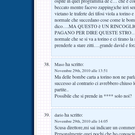
ospite in quel programma de c… che è co
beccato mentre facevo zapping)che ieri ser
vietano le traferte dei tifosi viola a torino 
normale che succedano cose come le bombe
dico….MA QUESTO è UN RINCOGLI
PAGANO PER DIRE QUESTE STRO….??
normale che se si va a torino e ci tirano l
prenderle a stare zitti….grande david e for
ha scritto:
Maso
Novembre 29th, 2010 alle 13:51
Ma delle bombe carta a torino non ne parl
successo al contrario ci avrebbero chiuso l
partite..
Possibile che si prende in **** solo noi?
ha scritto:
dario
Novembre 29th, 2010 alle 14:05
Scusa direttore,mi sai indicare un commer
Personalmente,quei pochi che ho conosciuto,