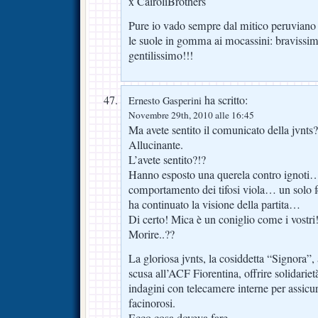
x CairoliBrothers
Pure io vado sempre dal mitico peruviano 
le suole in gomma ai mocassini: bravissim
gentilissimo!!!
ha scritto:
Ernesto Gasperini
Novembre 29th, 2010 alle 16:45
Ma avete sentito il comunicato della jvnts?
Allucinante.
L’avete sentito?!?
Hanno esposto una querela contro ignoti…
comportamento dei tifosi viola… un solo fer
ha continuato la visione della partita…
Di certo! Mica è un coniglio come i vostr
Morire..??
La gloriosa jvnts, la cosiddetta “Signora”
scusa all’ACF Fiorentina, offrire solidarietà 
indagini con telecamere interne per assicura
facinorosi.