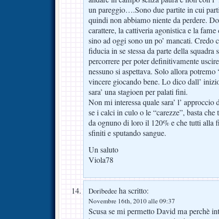
un pareggio….Sono due partite in cui parti
quindi non abbiamo niente da perdere. Dov
carattere, la cattiveria agonistica e la fame
sino ad oggi sono un po’ mancati. Credo che 
fiducia in se stessa da parte della squadra s
percorrere per poter definitivamente uscir
nessuno si aspettava. Solo allora potremo 
vincere giocando bene. Lo dico dall’ inizi
sara’ una stagioen per palati fini.
Non mi interessa quale sara’ l’ approccio d
se i calci in culo o le “carezze”, basta che t
da ognuno di loro il 120% e che tutti alla f
sfiniti e sputando sangue.
Un saluto
Viola78
ha scritto:
Doribedee
Novembre 16th, 2010 alle 09:37
Scusa se mi permetto David ma perchè inti