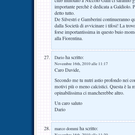
club intitolato a Niccolò Galli ci saranno g
importante perchè è dedicata a Galdiolo. P
detto tutto.
De Silvestri e Gamberini continueranno qui
dalla Società di avvicinare i tifosi! La tro
forse importantissima in questo buio mome
alla Fiorentina.
ha scritto:
Dario
Novembre 16th, 2010 alle 11:17
Caro Davide,
Secondo me tu nutri astio profondo nei conf
motivi più o meno calcistici. Questa è la 
opinabilissima ci mancherebbe altro.
Un caro saluto
Dario
ha scritto:
marco dommi
Novembre 16th, 2010 alle 11:30