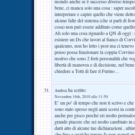
mondo anche se è successo diverso tempo 
bene, ci manca solo una cosa : saper ascol
interpretare e capire quello che viene dett
alcune falle del sistema (che si parli di fior
cosa) non può essere additato come quell
Ah solo una cosa riguardo a QN di oggi :
esistere un Ds che lavori al fianco di Corvin
qualcuno, non ho letto i post ma ci tenevo
penso possa funzionare la coppia Corvino-
motivo che sono 2 forti personalità che v
libertà di manovra e di decisione, nel ben
chiedere a Totti di fare il Furino…
ha scritto:
Andrea
Novembre 16th, 2010 alle 11:50
E’ un po’ di tempo che non ti scrivo e che
sono stato spesso negli anni scorsi in cont
anche per gioco perché eri molto permalo
grande piacere che sei molto cambiato in 
darti atto di alcune tue dichiarazioni , ulti
che fino a qualche tempo fa non avresti m