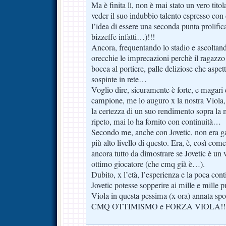
Ma è finita lì, non è mai stato un vero tit
veder il suo indubbio talento espresso con
l’idea di essere una seconda punta prolifica
bizzeffe infatti…)!!!
Ancora, frequentando lo stadio e ascoltand
orecchie le imprecazioni perchè il ragazzo s
bocca al portiere, palle deliziose che aspet
sospinte in rete…
Voglio dire, sicuramente è forte, e magari
campione, me lo auguro x la nostra Viola
la certezza di un suo rendimento sopra la
ripeto, mai lo ha fornito con continuità…
Secondo me, anche con Jovetic, non era g
più alto livello di questo. Era, è, così com
ancora tutto da dimostrare se Jovetic è u
ottimo giocatore (che cmq già è…).
Dubito, x l’età, l’esperienza e la poca con
Jovetic potesse sopperire ai mille e mille 
Viola in questa pessima (x ora) annata spo
CMQ OTTIMISMO e FORZA VIOLA!!!!!