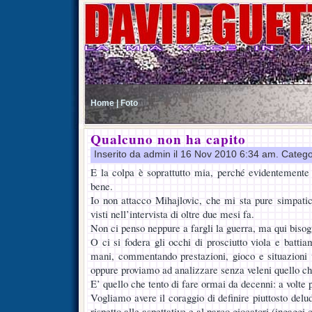
Home |
Foto
Qualcuno non ha capito
Inserito da admin il 16 Nov 2010 6:34 am. Catego
E la colpa è soprattutto mia, perché evidentemente
bene.
Io non attacco Mihajlovic, che mi sta pure simpati
visti nell’intervista di oltre due mesi fa.
Non ci penso neppure a fargli la guerra, ma qui bisog
O ci si fodera gli occhi di prosciutto viola e batti
mani, commentando prestazioni, gioco e situazioni va
oppure proviamo ad analizzare senza veleni quello c
E’ quello che tento di fare ormai da decenni: a volte p
Vogliamo avere il coraggio di definire piuttosto delud
rispetto alle aspettative e al parco giocatori (ingaggi