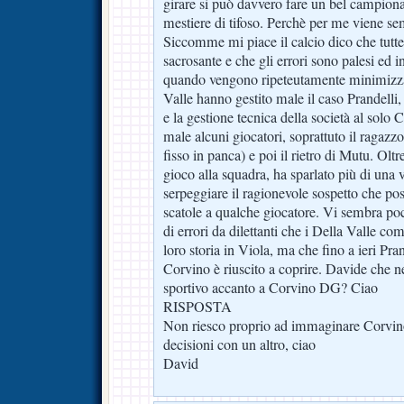
girare si può davvero fare un bel campiona
mestiere di tifoso. Perchè per me viene s
Siccomme mi piace il calcio dico che tutte
sacrosante e che gli errori sono palesi ed 
quando vengono ripeteutamente minimizzati 
Valle hanno gestito male il caso Prandelli
e la gestione tecnica della società al solo
male alcuni giocatori, soprattuto il ragazzo
fisso in panca) e poi il rietro di Mutu. Oltr
gioco alla squadra, ha sparlato più di una 
serpeggiare il ragionevole sospetto che po
scatole a qualche giocatore. Vi sembra po
di errori da dilettanti che i Della Valle co
loro storia in Viola, ma che fino a ieri Pra
Corvino è riuscito a coprire. Davide che ne
sportivo accanto a Corvino DG? Ciao
RISPOSTA
Non riesco proprio ad immaginare Corvin
decisioni con un altro, ciao
David