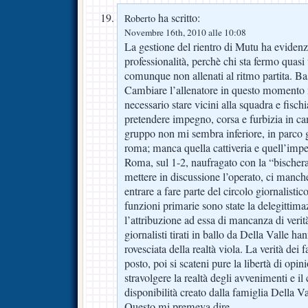
ha scritto:
Roberto
Novembre 16th, 2010 alle 10:08
La gestione del rientro di Mutu ha eviden
professionalità, perchè chi sta fermo quasi
comunque non allenati al ritmo partita. Bas
Cambiare l’allenatore in questo momento 
necessario stare vicini alla squadra e fisch
pretendere impegno, corsa e furbizia in c
gruppo non mi sembra inferiore, in parco gi
roma; manca quella cattiveria e quell’impe
Roma, sul 1-2, naufragato con la “bischer
mettere in discussione l’operato, ci manc
entrare a fare parte del circolo giornalist
funzioni primarie sono state la delegittima
l’attribuzione ad essa di mancanza di verità
giornalisti tirati in ballo da Della Valle h
rovesciata della realtà viola. La verità dei 
posto, poi si scateni pure la libertà di opi
stravolgere la realtà degli avvenimenti e il 
disponibilità creato dalla famiglia Della Val
Questo mi premeva dire.