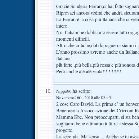
Grazie Scuderia Ferrari,ci hai fatto sognar
Riprovaci ancora,vedrai che andrà sicura
La Ferrari è la cosa più Italiana che ci vi
intero.
Noi Italiani ne dobbiamo essere tutti orgog
momenti difficili.
Altro che critiche,dal dopoguerra siamo i 
L’anno prossimo avremo anche un Italiano
Italiana,
più forte ,più bella,più rossa e più sonora di
Però anche alè alè viola!!!!!!!!!!!!
ha scritto:
Nippo96
Novembre 16th, 2010 alle 08:43
2 cose Caro David. La prima e’ un benvenu
Benemerita Assocciazione dei Cricconi Ros
Mamma Ebe. Non preoccuparti, si sta bene,
vogliamo bene e tifiamo tutti x la stessa S
progetto.
La seconda. Ma scusa… Anche se tu avessi