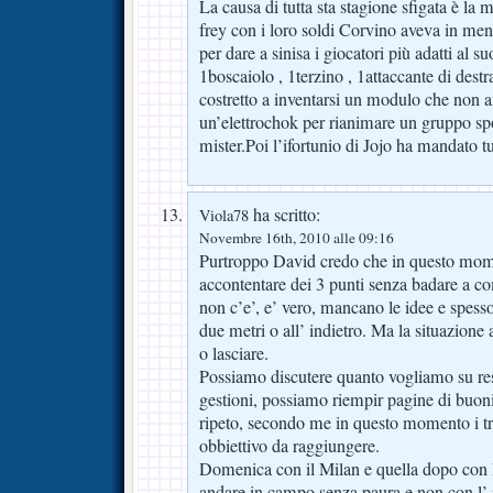
La causa di tutta sta stagione sfigata è la
frey con i loro soldi Corvino aveva in ment
per dare a sinisa i giocatori più adatti al 
1boscaiolo , 1terzino , 1attaccante di destra
costretto a inventarsi un modulo che non 
un’elettrochok per rianimare un gruppo s
mister.Poi l’ifortunio di Jojo ha mandato 
ha scritto:
Viola78
Novembre 16th, 2010 alle 09:16
Purtroppo David credo che in questo mom
accontentare dei 3 punti senza badare a co
non c’e’, e’ vero, mancano le idee e spesso
due metri o all’ indietro. Ma la situazione 
o lasciare.
Possiamo discutere quanto vogliamo su resp
gestioni, possiamo riempir pagine di buoni
ripeto, secondo me in questo momento i tre
obbiettivo da raggiungere.
Domenica con il Milan e quella dopo con l
andare in campo senza paura e non con l’ i