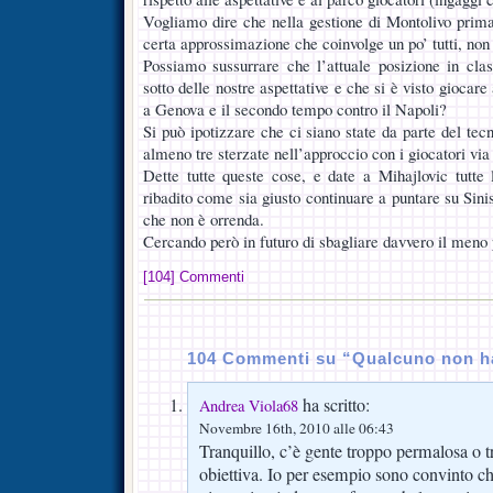
Vogliamo dire che nella gestione di Montolivo prim
certa approssimazione che coinvolge un po’ tutti, non
Possiamo sussurrare che l’attuale posizione in class
sotto delle nostre aspettative e che si è visto giocare
a Genova e il secondo tempo contro il Napoli?
Si può ipotizzare che ci siano state da parte del tecn
almeno tre sterzate nell’approccio con i giocatori vi
Dette tutte queste cose, e date a Mihajlovic tutte l
ribadito come sia giusto continuare a puntare su Sinis
che non è orrenda.
Cercando però in futuro di sbagliare davvero il meno 
[104] Commenti
104 Commenti su “Qualcuno non h
ha scritto:
Andrea Viola68
Novembre 16th, 2010 alle 06:43
Tranquillo, c’è gente troppo permalosa o t
obiettiva. Io per esempio sono convinto c