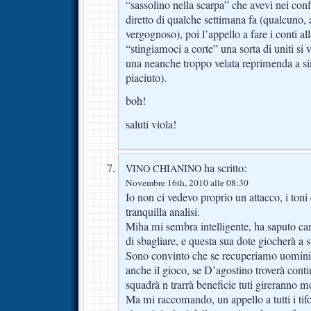
“sassolino nella scarpa” che avevi nei conf
diretto di qualche settimana fa (qualcuno, a 
vergognoso), poi l’appello a fare i conti al
“stingiamoci a corte” una sorta di uniti si v
una neanche troppo velata reprimenda a si
piaciuto).
boh!
saluti viola!
ha scritto:
VINO CHIANINO
Novembre 16th, 2010 alle 08:30
Io non ci vedevo proprio un attacco, i toni
tranquilla analisi.
Miha mi sembra intelligente, ha saputo ca
di sbagliare, e questa sua dote giocherà a s
Sono convinto che se recuperiamo uomin
anche il gioco, se D’agostino troverà continu
squadrà n trarrà beneficie tuti gireranno m
Ma mi raccomando, un appello a tutti i tifo