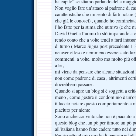
ha capito” se stiamo parlando della maggio
Non voglio fare un’attaco al padrone di ca
caratteristiche che mi sento di farti notare
che già le conosci) , quando ho cominciato
l’ho fatto per la stima che nutrivo (e che n
David Guetta l’uomo lo stò imparando a 
rendo conto che a volte tendi a farti intasar
di turno ( Marco Signa post precedente 1-3
ne aver offeso e nemmeno essere stato faz
commenti, a volte, molto ma molto più offe
a te ,
mi viene da pensare che alcune situazioni 
non come padrone di casa , altrimenti cer
dovrebbero passare .
Quando si apre un blog si è soggetti a criti
meno , come gestire il condominio è un’o
ti faccio notare questo comportamento a 
piaciuto per niente .
Sono anche convinto che non è piaciuto a 
questo blog che ,un pò per timore un pò 
all’italiana hanno fatto cadere tutto nel dim
Per rispetto al mio modo di pensare ed all