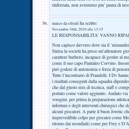
rinforzata, non avremmo piu’ paura di nes
ha scritto:
marco da rifredi
Novembre 16th, 2010 alle 13:15
LE RESPONSABILITA’ VANNO RIP
Non capisco davvero dove sia il ‘misunder
Sinisa la società ha preso un’allenatore g
carattere burbero, incapace di gestire al m
come il suo capo Pantaleo Corvino. Inso
può godere di autonomia e forza di pensieri
Tutto l’incontrario di Prandelli. I Dv han
i risultati conseguiti dalla squadra dipende
che dal giusto mix di tecnica, staff e com
portato come valore aggiunto. Andato via l
voragini, per prima la preparazione atletica
infortuni e degli interventi chirurgici ch
alcuni giocatori. A parte il buon Jovetic ch
imprevedibile colpo per giocatoi come Mon
ritorno dai mondiali) come per Frey e D’Ag