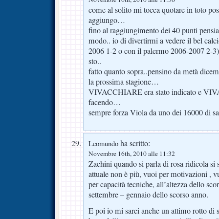
come al solito mi tocca quotare in toto po
aggiungo…
fino al raggiungimento dei 40 punti pensi
modo.. io di divertirmi a vedere il bel cal
2006 1-2 o con il palermo 2006-2007 2-3) 
sto..
fatto quanto sopra..pensino da metà dicemb
la prossima stagione…
VIVACCHIARE era stato indicato e V
facendo…
sempre forza Viola da uno dei 16000 di sa
ha scritto:
Leomundo
Novembre 16th, 2010 alle 11:32
Zachini quando si parla di rosa ridicola si s
attuale non è più, vuoi per motivazioni , vu
per capacità tecniche, all’altezza dello sco
settembre – gennaio dello scorso anno.
E poi io mi sarei anche un attimo rotto di se