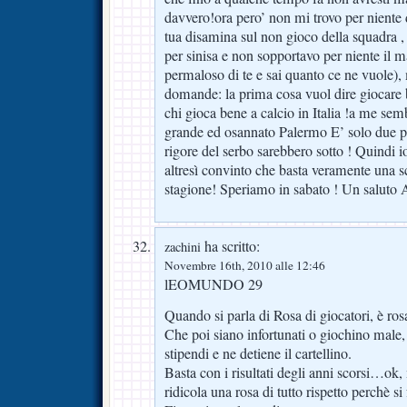
davvero!ora pero’ non mi trovo per niente 
tua disamina sul non gioco della squadra , 
per sinisa e non sopportavo per niente il ma
permaloso di te e sai quanto ce ne vuole), 
domande: la prima cosa vuol dire giocare 
chi gioca bene a calcio in Italia !a me se
grande ed osannato Palermo E’ solo due pun
rigore del serbo sarebbero sotto ! Quindi 
altresì convinto che basta veramente una sc
stagione! Speriamo in sabato ! Un saluto
ha scritto:
zachini
Novembre 16th, 2010 alle 12:46
lEOMUNDO 29
Quando si parla di Rosa di giocatori, è ro
Che poi siano infortunati o giochino male, 
stipendi e ne detiene il cartellino.
Basta con i risultati degli anni scorsi…ok
ridicola una rosa di tutto rispetto perchè si