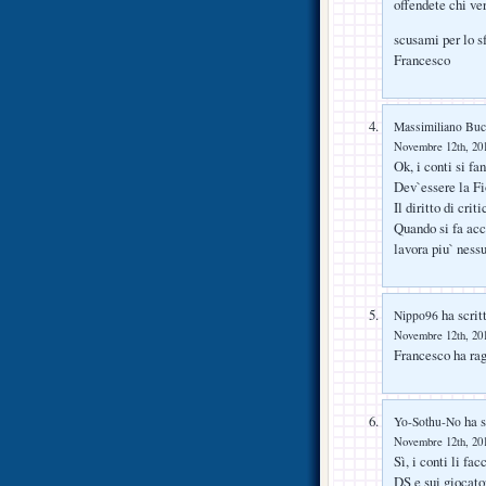
offendete chi v
scusami per lo s
Francesco
Massimiliano Buc
Novembre 12th, 201
Ok, i conti si fa
Dev`essere la Fio
Il diritto di crit
Quando si fa acc
lavora piu` ness
ha scrit
Nippo96
Novembre 12th, 201
Francesco ha rag
ha s
Yo-Sothu-No
Novembre 12th, 201
Sì, i conti li fa
DS e sui giocator