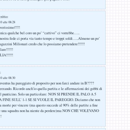
ritto:
0 alle 08:28
 verissimo!!!!!
ica qualche bel coro un po’ “cattivo” ci vorrebbe…..
 nostra fede ci porta via tanto tempo e troppi soldi…..Almeno un po’
Ragazzini Milionari credo che lo possiamo pretendere!!!!!!
lare!!!!!!
A!!!!!!
:
0 alle 08:30
uventus ha pareggiato di proposito per non farci andare in B????
herzando. Ricordo anch’io quella partita e le affermazioni dei gobbi di
 il punticino. Solo un particolare: NON SI PRENDE IL PALO A 5
FINE SULL’ 1-1 SE SI VUOLE IL PAREGGIO. Diciamo che non
la morte per vincere (ma questo succede al 90% delle partite a fine
e una squadra non ha niente da perdere)ma NON CHE VOLEVANO
!