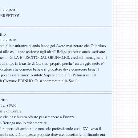
0 alle 09:00
ERFETTO!!!
itto:
0 alle 09:03
enta alle esultanze quando fanno gol.Avete mai notato che Gilardino
i alle esultanze assieme agli altri? Beh,si potrebbe anche scrivere
questo: GILA E’ USCITO DAL GRUPPO.P.S. credo di immaginare il
io lampo in Brasile di Corvino. proprio perche’ un viaggio corto e’
ocatore che conosce bene e il giocatore deve conoscere bene il
r poter essere inserito subito.Sapete chi c’e’ al Palmeiras? Un
 di Corvino: EDINHO. Ci si scommette alla Snai?
ritto:
0 alle 09:10
e è di Cesare.
o che ha rifiutato offerte per rimanere a Firenze.
on Bettega non lo può smentire.
il rapporto di amicizia e non solo professionale con i DV aveva il
re la società di queste proposte ricevute, accettarle o rifiutarle era