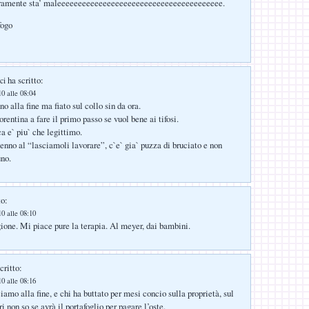
eramente sta’ maleeeeeeeeeeeeeeeeeeeeeeeeeeeeeeeeeeeeeeee.
fogo
ha scritto:
ci
0 alle 08:04
nno alla fine ma fiato sul collo sin da ora.
rentina a fare il primo passo se vuol bene ai tifosi.
ica e` piu` che legittimo.
enno al “lasciamoli lavorare”, c`e` gia` puzza di bruciato e non
uno.
to:
0 alle 08:10
ione. Mi piace pure la terapia. Al meyer, dai bambini.
critto:
0 alle 08:16
cciamo alla fine, e chi ha buttato per mesi concio sulla proprietà, sul
i non so se avrà il portafoglio per pagare l’oste.