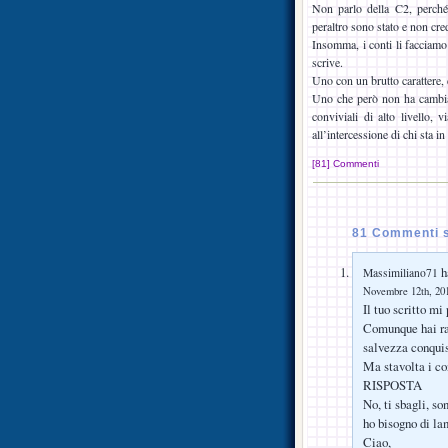
Non parlo della C2, perché
peraltro sono stato e non cre
Insomma, i conti li facciamo 
scrive.
Uno con un brutto carattere, 
Uno che però non ha cambial
conviviali di alto livello,
all’intercessione di chi sta in 
[81] Commenti
81 Commenti s
ha
Massimiliano71
Novembre 12th, 201
Il tuo scritto m
Comunque hai rag
salvezza conquis
Ma stavolta i con
RISPOSTA
No, ti sbagli, so
ho bisogno di la
Ciao,