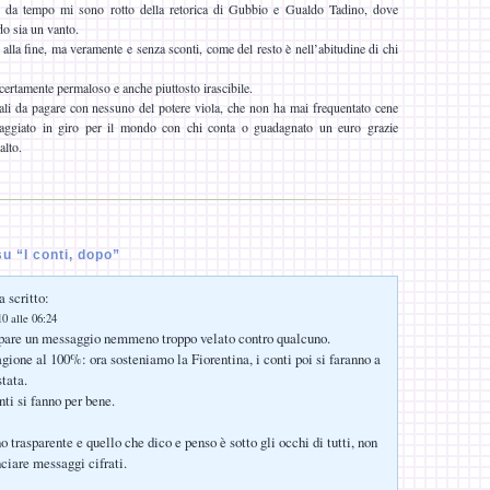
 da tempo mi sono rotto della retorica di Gubbio e Gualdo Tadino, dove
do sia un vanto.
alla fine, ma veramente e senza sconti, come del resto è nell’abitudine di chi
certamente permaloso e anche piuttosto irascibile.
i da pagare con nessuno del potere viola, che non ha mai frequentato cene
 viaggiato in giro per il mondo con chi conta o guadagnato un euro grazie
alto.
u “I conti, dopo”
 scritto:
0 alle 06:24
i pare un messaggio nemmeno troppo velato contro qualcuno.
ione al 100%: ora sosteniamo la Fiorentina, i conti poi si faranno a
tata.
ti si fanno per bene.
no trasparente e quello che dico e penso è sotto gli occhi di tutti, non
nciare messaggi cifrati.