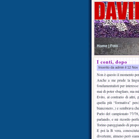
Home |
Foto
I conti, dopo
Inserito da admin il 12 No
Non è questo il momento per r
Anche a me prude la lingua
fondamentalisti per interesse
mai di poter sbagliare, ma mi
Evito, al contrario di altri,
quella più “formativa” per
bianconero..) e sembrava che 
Parlo del campionato 77/78,
parlando, e mi ricordo perfi
Torino pareggiando di propos
E poi la B vera, conosciuta 
divertente, almeno però siam