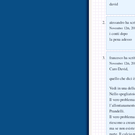
david
ha scri
alessandro
Novembre 12th, 201
i conti dopo
la pena adesso
ha scrit
francesco
Novembre 12th, 201
Caro David,
quello che dici è
Vedi in una dell
Nello spogliatoio
Il vero problema
l’allontanamento
Prandelli.
Il vero problema 
riescono a creare
ma se non esiste 
parte. Il calcio 