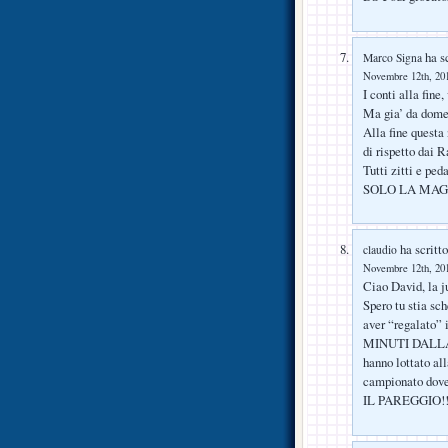
ha sc
Marco Signa
Novembre 12th, 201
I conti alla fine,
Ma gia’ da domen
Alla fine questa
di rispetto dai 
Tutti zitti e peda
SOLO LA MAGLI
ha scritto
claudio
Novembre 12th, 201
Ciao David, la j
Spero tu stia sc
aver “regalato”
MINUTI DALLA 
hanno lottato al
campionato dov
IL PAREGGIO!!