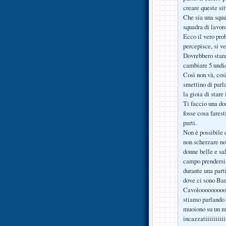
creare queste sit
Che sia una squa
squadra di lavoro
Ecco il vero prob
percepisce, si ve
Dovrebbero stare
cambiare 5 undic
Così non và, così
smettino di parl
la gioia di stare
Ti faccio una do
fosse cosa farest
parti.
Non è possibile 
non scherzare no
donne belle e sal
campo prendersi 
durante una parti
dove ci sono Bamb
Cavoloooooooooo
stiamo parlando 
muoiono su un m
incazzatiiiiiiiii