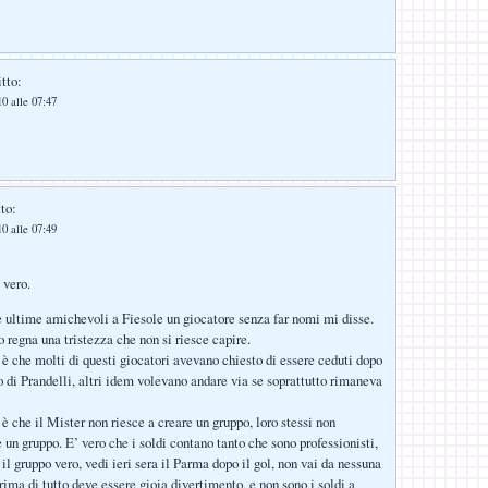
tto:
0 alle 07:47
to:
0 alle 07:49
 vero.
e ultime amichevoli a Fiesole un giocatore senza far nomi mi disse.
 regna una tristezza che non si riesce capire.
 è che molti di questi giocatori avevano chiesto di essere ceduti dopo
 di Prandelli, altri idem volevano andare via se soprattutto rimaneva
è che il Mister non riesce a creare un gruppo, loro stessi non
 un gruppo. E’ vero che i soldi contano tanto che sono professionisti,
il gruppo vero, vedi ieri sera il Parma dopo il gol, non vai da nessuna
prima di tutto deve essere gioia divertimento, e non sono i soldi a