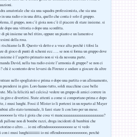
uazioni.
dra amatoriale che sia una squadra professionista, che sia una
 in una radio o in una ditta, quello che conta è solo il gruppo.
lema, il gruppo, non c’è gioia non c’è il piacere di stare insieme. si
de dopo una vittoria o dopo una sconfitta.
 di pù insieme un bel ritiro, oppure un pianto e un lamento e
esimi della rosa.
 rischiamo la B. Questo và detto e a voce alta perchè i tifosi la
are di gioco di punti di schemi ecc….. se non si forma un gruppo dove
 insieme è l’aspetto primario non si và da nessuna parte.
manda David, nella tua radio esiste l’armonia di gruppo? se non ci
i? chi è scontento deve levarsi da Firenze e andare a giocare da altre
entrare nello spogliatoio e prima o dopo una partita o un allenamento,
n prendersi in giro. Loro hanno tutto, soldi macchine case belle
ute. Ma la felicità nel calcio,è vedere un gruppo di amici correre in
in giro e divertirsi. State attenti a come si comportano prima e dopo
te, i musi lunghi. Fossi il Mister io li porterei in un reparto al Mayer
ini allo stato terminale, li farei stare li con loro per un mese.
oooooo la vita è gioia che cosa vi mancaaaaaaaaaaaaaaaaaaaaaa?
di pallone non di bombe razzi, droga incidenti di bambini che
otorino o altro…. io mi offendoooooooooooooo se vi vedo
ii con i musi lunghiiiiiiiiii io mi offendooooooooooooooo, perchè