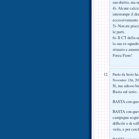
suo diritto, ma 
4)- Alcuni calci
interrompe il di
eccessivamente
5)- Non mi piace
le parti.
6)- Il CT della 
la sua ex squadr
stimato e ammira
Forza Fiore!
ha 
Paolo da Sesto
Novembre 12th, 201
Sì, ma adesso ba
Basta sul serio.
BASTA con questo
BASTA con questa
campagna acquis
difficile e di so
viola, e poi cer