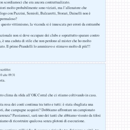
non scordiamoci che era ancora contrattualizato.
atori molto probabilmente sono viziati, ma l’allenatore che
alogo con Pazzini, Semioli, Balzaretti, Storari, Dainelli non è
 permaloso?
 questo vittimismo, la vicenda si è innescata per errori da entrambe
nazionale non si deve occupare dei clubs e soprattutto sparare contro
a, è una caduta di stile che non perdono al mister che ho molto
to. Il primo Prandelli lo ammiravo e stimavo molto di più!!!
scritto:
0 alle 09:31
sta.
 clima da sfida all’OK Corral che ci stiamo coltivando in casa.
 resa dei conti continua tra tutto e tutti: è stata sbagliata una
ti, due campagne acquisti? Dobbiamo affrontare un campionato
fferenza? Passiamoci, sarà uno dei tanti che abbiamo vissuto da tifosi
chiamo di ricostruire qualcosa senza plotoni di esecuzione.