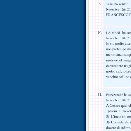
ha scritto:
Tanai
Novembre 12th, 201
FRANCESCO P
ha scr
LA MANU
Novembre 12th, 201
Io sto molto att
non partecipa ma
un romanzo su 
motivo del viagg
certamente un gi
nostro calcio pe
vecchio pallino
ha sc
Parezzana42
Novembre 12th, 201
A Cesare quel ch
1)-Senz’altro ver
2)- L’incontro c
3)- Considerato 
dovere di informa