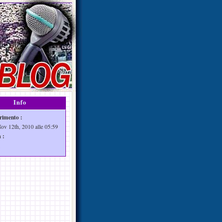
Info
rimento :
Nov 12th, 2010 alle 05:59
 :