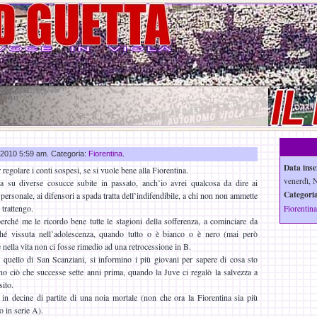
v 2010 5:59 am. Categoria:
Fiorentina
.
Data inse
egolare i conti sospesi, se si vuole bene alla Fiorentina.
venerdì, 
 su diverse cosucce subite in passato, anch’io avrei qualcosa da dire ai
Categoria
 personale, ai difensori a spada tratta dell’indifendibile, a chi non non ammette
 trattengo.
Fiorentina
 perché me le ricordo bene tutte le stagioni della sofferenza, a cominciare da
ché vissuta nell’adolescenza, quando tutto o è bianco o è nero (mai però
nella vita non ci fosse rimedio ad una retrocessione in B.
 quello di San Scanziani, si informino i più giovani per sapere di cosa sto
no ciò che successe sette anni prima, quando la Juve ci regalò la salvezza a
ito.
in decine di partite di una noia mortale (non che ora la Fiorentina sia più
o in serie A).