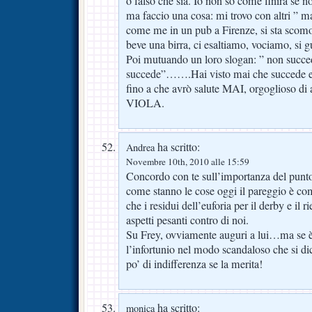
o falso che sia. Io non so come finirà se n
ma faccio una cosa: mi trovo con altri ” ma
come me in un pub a Firenze, si sta scomod
beve una birra, ci esaltiamo, vociamo, si 
Poi mutuando un loro slogan: ” non succe
succede”…….Hai visto mai che succede e 
fino a che avrò salute MAI, orgoglioso di 
VIOLA.
ha scritto:
Andrea
Novembre 10th, 2010 alle 15:59
Concordo con te sull’importanza del punto;
come stanno le cose oggi il pareggio è co
che i residui dell’euforia per il derby e il r
aspetti pesanti contro di noi.
Su Frey, ovviamente auguri a lui…ma se è 
l’infortunio nel modo scandaloso che si di
po’ di indifferenza se la merita!
ha scritto:
monica