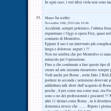
In ogni caso, i veri tifosi viola non sono ind
ha scritto:
Mauro
Novembre 10th, 2010 alle 16:46
Accidenti, sempre polemico, l’ultima frase
risparmiare ( Oggi si opera Frey, quasi nel
contrario di Montolivo.
Eppure il suo è un intervento più complicat
lunga e dolorosa: auguri ) !!!
Non mi sembra che per Montolivo ci siano s
miracolo per l’operazione.
Fino a che continuate a fare questo tipo d
creare ad arte zizzania rimarremo sempre p
Vedi anche per Boruc , avete fatto 2 BALL
portiere in seconda ( nemmeno dovevate pag
addirittura talk show dull’acquisto di Bor
perche , il per come ma come mai, ora Fr
sono o no dei professionisti i giocatori !
altri 11 titolari come Boruc , tu ti divertires
domenica invece che …… Ripeto i giornali