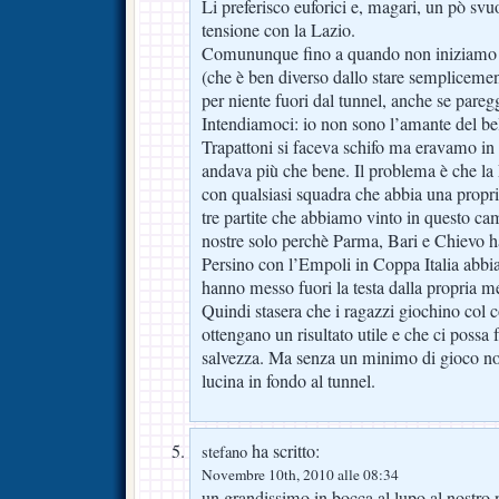
Li preferisco euforici e, magari, un pò svuo
tensione con la Lazio.
Comununque fino a quando non iniziamo 
(che è ben diverso dallo stare semplicem
per niente fuori dal tunnel, anche se pare
Intendiamoci: io non sono l’amante del 
Trapattoni si faceva schifo ma eravamo in t
andava più che bene. Il problema è che la 
con qualsiasi squadra che abbia una propri
tre partite che abbiamo vinto in questo ca
nostre solo perchè Parma, Bari e Chievo h
Persino con l’Empoli in Coppa Italia abbi
hanno messo fuori la testa dalla propria 
Quindi stasera che i ragazzi giochino col co
ottengano un risultato utile e che ci possa 
salvezza. Ma senza un minimo di gioco no
lucina in fondo al tunnel.
ha scritto:
stefano
Novembre 10th, 2010 alle 08:34
un grandissimo in bocca al lupo al nostro