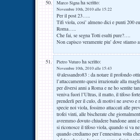
ha scritto:
Marco Signa
Novembre 10th, 2010 alle 15:22
Per il post 23…..
Tifi viola, cosi’ almeno dici e punti 200 eur
Roma…..
Che fai, se segna Totti esulti pure?….
Non capisco veramente piu’ dove stiamo ar
ha scritto:
Pietro Vuturo
Novembre 10th, 2010 alle 15:43
@alessandro83 : da notare il profondo ott
l’attaccamento quesi irrazionale alla mag
per diversi anni a Roma e ne ho sentite tant
veniva fuori l’Ultras, il matto, il tifoso fort
prenderli per il culo, di motivi ne avevo e ne
specie noi viola, fossimo attaccati alle pre
trofei vinti, alle bischerate che giornalme
avremmo dovuto chiudere bandone anni e an
si riconosce il tifoso viola, quando si va ne
quando crediamo per l’ennesima volta che 