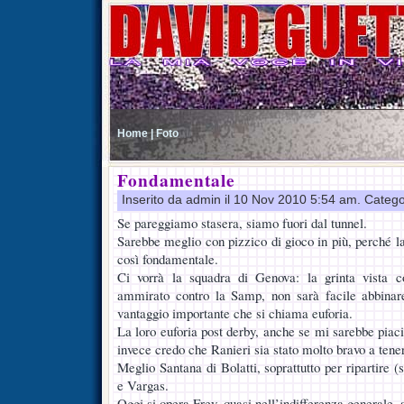
Home |
Foto
Fondamentale
Inserito da admin il 10 Nov 2010 5:54 am. Catego
Se pareggiamo stasera, siamo fuori dal tunnel.
Sarebbe meglio con pizzico di gioco in più, perché 
così fondamentale.
Ci vorrà la squadra di Genova: la grinta vista 
ammirato contro la Samp, non sarà facile abbinar
vantaggio importante che si chiama euforia.
La loro euforia post derby, anche se mi sarebbe piaciu
invece credo che Ranieri sia stato molto bravo a tenere
Meglio Santana di Bolatti, soprattutto per ripartire (
e Vargas.
Oggi si opera Frey, quasi nell’indifferenza generale, 