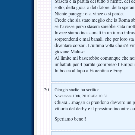
Stasera è la partita del tutto o niente, del d
sotto, della gioia o del dolore, della spera
Niente pareggi: o si vince o si perde.
Credo che sia stato meglio che la Roma abb
se l’avesse perso stasera sarebbe stata mol
Invece siamo incastonati in un turno infra
sorprendenti e mai banali, che per loro sta
diventare corsari. L’ultima volta che s’è vi
giovane Malusci…
Al limite mi basterebbe comunque che non 
imbattuti per 4 partite (compreso l’Empoli)
In bocca al lupo a Fiorentina e Frey.
ha scritto:
Giorgio stadio
Novembre 10th, 2010 alle 10:31
Chissà…magari ci prendono davvero un pò
vittoria del derby e il prossimo incontro 
Speriamo bene!!