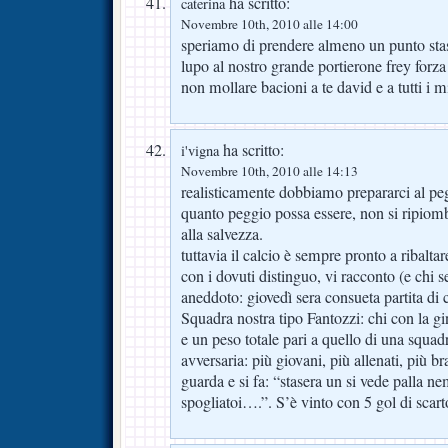
ha scritto:
caterina
Novembre 10th, 2010 alle 14:00
speriamo di prendere almeno un punto stas
lupo al nostro grande portierone frey forza
non mollare bacioni a te david e a tutti i m
ha scritto:
i'vigna
Novembre 10th, 2010 alle 14:13
realisticamente dobbiamo prepararci al pe
quanto peggio possa essere, non si ripiomb
alla salvezza.
tuttavia il calcio è sempre pronto a ribalta
con i dovuti distinguo, vi racconto (e chi 
aneddoto: giovedì sera consueta partita di c
Squadra nostra tipo Fantozzi: chi con la gi
e un peso totale pari a quello di una squad
avversaria: più giovani, più allenati, più b
guarda e si fa: “stasera un si vede palla 
spogliatoi….”. S’è vinto con 5 gol di scar