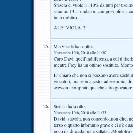
Stasera ci vuole il 110% da tutti per uscir
saranno 13… undici in campo+i tifosi a c
tutto+arbitro…
ALE’ VIOLA !!!
ha scritto:
MaxVinella
Novembre 10th, 2010 alle 11:30
Caro Davi, quell’indifferenza a cui ti riferi
mentre Frey ha un ottimo sostituto, Montol
E’ chiaro che non si possono avere sostituti 
giocatori, ma se in agosto, ad esempio, dop
avessero comprato qualche altro giocatore,
ha scritto:
Stefano
Novembre 10th, 2010 alle 11:33
David..stavolta non concordo..non direi nel
terzo o quarto infortunio grave e ci s’è quas
poco da dire..stagione saltata…Montolivo i