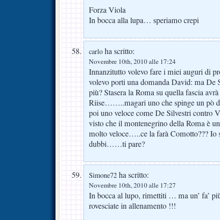
Forza Viola
In bocca alla lupa… speriamo crepi
ha scritto:
carlo
Novembre 10th, 2010 alle 17:24
Innanzitutto volevo fare i miei auguri di p
volevo porti una domanda David: ma De Si
più? Stasera la Roma su quella fascia avrà
Riise……..magari uno che spinge un pò di 
poi uno veloce come De Silvestri contro V
visto che il montenegrino della Roma è un
molto veloce…..ce la farà Comotto??? Io s
dubbi……ti pare?
ha scritto:
Simone72
Novembre 10th, 2010 alle 17:27
In bocca al lupo, rimettiti … ma un’ fa’
rovesciate in allenamento !!!