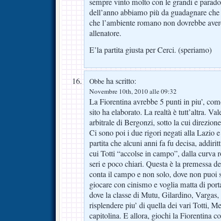
sempre vinto molto con le grandi e parado
dell’anno abbiamo più da guadagnare che 
che l’ambiente romano non dovrebbe avere 
allenatore.
E’la partita giusta per Cerci. (speriamo)
ha scritto:
Obbe
Novembre 10th, 2010 alle 09:32
La Fiorentina avrebbe 5 punti in piu’, come 
sito ha elaborato. La realtà è tutt’altra. Va
arbitrale di Bergonzi, sotto la cui direzio
Ci sono poi i due rigori negati alla Lazio 
partita che alcuni anni fa fu decisa, addirittu
cui Totti “accolse in campo”, dalla curva r
seri e poco chiari. Questa è la premessa del
conta il campo e non solo, dove non puoi s
giocare con cinismo e voglia matta di portar
dove la classe di Mutu, Gilardino, Vargas,
risplendere piu’ di quella dei vari Totti, M
capitolina. E allora, giochi la Fiorentina 