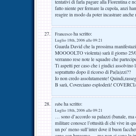
tentativi di farla pagare alla Fiorentina e 
fatto niente per fermare la cupola, anzi han
reagire in modo da poter incastrare anche 
ha scritto:
Francesco
Luglio 18th, 2006 alle 09:21
Guarda David che la prossima manifestazi
MOOOOLTO violenta) sarà il giorno 25/07
verranno rese note le squadre che partecip
Ti aspetti per caso che i giudici assolvino
soprattutto dopo il ricorso di Pa(la)zzi??
Io non credo assolutamente! Quindi,rasse
B sarà, Coverciano esploderà! COVE
ha scritto:
rube
Luglio 18th, 2006 alle 09:21
… sono d’accordo su palazzi (banale, ma ch
militare conosce l’ottusità di chi vive in 
un po’ meno sull’inter dove il buon facchett
cena con bergamo … ma non ci sono le int