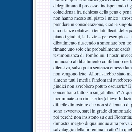
delegittimare il processo, indisponendo i g
coincidenza fra richiesta della pena e pena 
non hanno messo sul piatto l’unico “arrost
prendere in considerazione, cioè le singole
circostanze relative ai tentati illeciti delle
piano i giudici, la Lazio – per esempio – ha
dibattimento riuscendo a smontare ben tre i
rimane uno solo che probabilmente cadrà 
testimonianza di Tombolini. I nostri inve
rinunciato al dibattimento confidando nell
difensiva, salvo poi a sentenza emessa lame
non vengono lette. Allora sarebbe stato meg
almeno tutti i media l’indomani avrebbero ri
giudici non avrebbero potuto oscurarle? E
concentrano tutto sui singoli illeciti? A que
incriminate son rimaste tre (chievo-fi, lazi
difficile dimostrare che non si è tentato di 
sono avvocato, sarei in grado di smontarl
poi perchè non insistono su quel Fiorent
dimostra meglio di qualunque altra prova 
salvataggio della fiorentina in atto? In quell