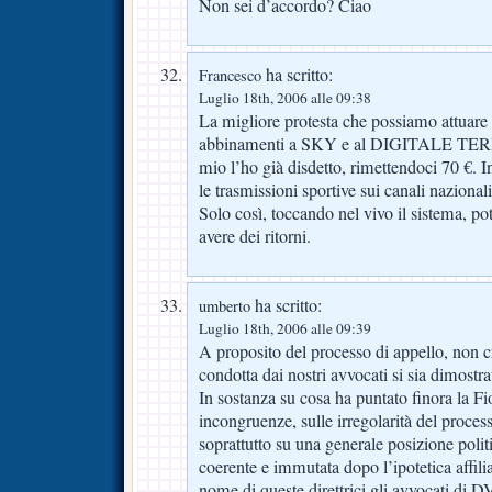
Non sei d’accordo? Ciao
ha scritto:
Francesco
Luglio 18th, 2006 alle 09:38
La migliore protesta che possiamo attuare è 
abbinamenti a SKY e al DIGITALE TERRE
mio l’ho già disdetto, rimettendoci 70 €. 
le trasmissioni sportive sui canali nazionali
Solo così, toccando nel vivo il sistema, po
avere dei ritorni.
ha scritto:
umberto
Luglio 18th, 2006 alle 09:39
A proposito del processo di appello, non cr
condotta dai nostri avvocati si sia dimostra
In sostanza su cosa ha puntato finora la Fio
incongruenze, sulle irregolarità del process
soprattutto su una generale posizione poli
coerente e immutata dopo l’ipotetica affili
nome di queste direttrici gli avvocati di 