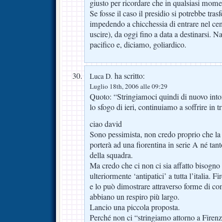
giusto per ricordare che in qualsiasi mo
Se fosse il caso il presidio si potrebbe tras
impedendo a chicchessia di entrare nel cen
uscire), da oggi fino a data a destinarsi.
pacifico e, diciamo, goliardico.
ha scritto:
Luca D.
Luglio 18th, 2006 alle 09:29
Quoto: “Stringiamoci quindi di nuovo intor
lo sfogo di ieri, continuiamo a soffrire in t
ciao david
Sono pessimista, non credo proprio che la
porterà ad una fiorentina in serie A né ta
della squadra.
Ma credo che ci non ci sia affatto bisogno 
ulteriormente ‘antipatici’ a tutta l’italia.
e lo può dimostrare attraverso forme di c
abbiano un respiro più largo.
Lancio una piccola proposta.
Perché non ci “stringiamo attorno a Fire