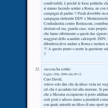
condivisibili, è perchè le forze politiche c
si stanno facendo sentire a Roma, ne con i
compagni di partito !! Prodi dovrebbe rico
campagna elettorale DDV e Montezemolo 
Confindustria contro Berlusconi, contribue
elezioni ed ora, guarda caso, sono proprio 
che fanno riferimento a questi due signori
maggiori dello scandalo calciopoli. DDV, 
difendersi,deve andare a Roma e mettere a
!!! A questo punto o mette la questione sul
!!
ha scritto:
viteviola
Luglio 18th, 2006 alle 09:12
Ciao David,
volevo solo dire che da tifoso viola mi v
ciò che è accaduto ieri alla stazione. Si parl
che a Messina occuparono il porto additan
certi gesti e adesso siamo a prenderli com
con quale autorità un tifoso di uno sport (p