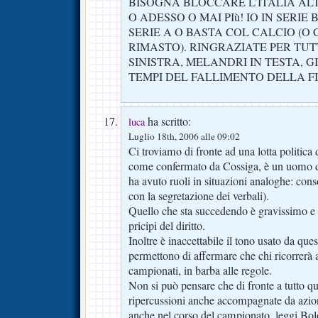
BISOGNA BLOCCARE L’ITALIA AL
O ADESSO O MAI PIù! IO IN SERIE 
SERIE A O BASTA COL CALCIO (O 
RIMASTO). RINGRAZIATE PER TUTTO
SINISTRA, MELANDRI IN TESTA, G
TEMPI DEL FALLIMENTO DELLA F
ha scritto:
luca
Luglio 18th, 2006 alle 09:02
Ci troviamo di fronte ad una lotta politica
come confermato da Cossiga, è un uomo di 
ha avuto ruoli in situazioni analoghe: co
con la segretazione dei verbali).
Quello che sta succedendo è gravissimo e c
pricipi del diritto.
Inoltre è inaccettabile il tono usato da que
permettono di affermare che chi ricorrerà al
campionati, in barba alle regole.
Non si può pensare che di fronte a tutto q
ripercussioni anche accompagnate da azion
anche nel corso del campionato, leggi Bol