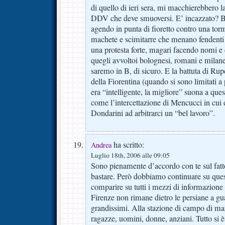
di quello di ieri sera, mi macchierebbero l
DDV che deve smuoversi. E’ incazzato? Be
agendo in punta di fioretto contro una tor
machete e scimitarre che menano fendenti 
una protesta forte, magari facendo nomi e
quegli avvoltoi bolognesi, romani e milan
saremo in B, di sicuro. E la battuta di Rupe
della Fiorentina (quando si sono limitati 
era “intelligente, la migliore” suona a que
come l’intercettazione di Mencucci in cui d
Dondarini ad arbitrarci un “bel lavoro”.
ha scritto:
Andrea
Luglio 18th, 2006 alle 09:05
Sono pienamente d’accordo con te sul fatt
bastare. Però dobbiamo continuare su quest
comparire su tutti i mezzi di informazione
Firenze non rimane dietro le persiane a gua
grandissimi. Alla stazione di campo di mar
ragazze, uomini, donne, anziani. Tutto si è