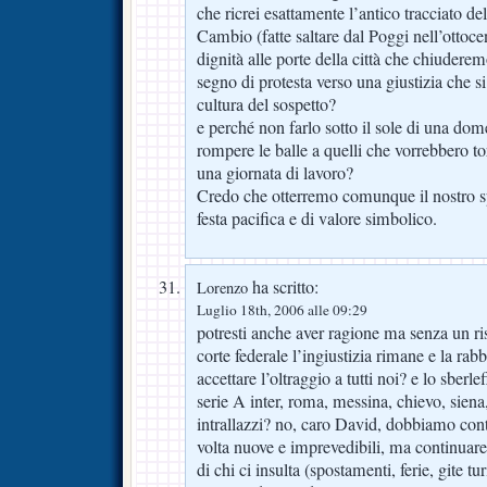
che ricrei esattamente l’antico tracciato de
Cambio (fatte saltare dal Poggi nell’ottoc
dignità alle porte della città che chiude
segno di protesta verso una giustizia che s
cultura del sospetto?
e perché non farlo sotto il sole di una dom
rompere le balle a quelli che vorrebbero to
una giornata di lavoro?
Credo che otterremo comunque il nostro sp
festa pacifica e di valore simbolico.
ha scritto:
Lorenzo
Luglio 18th, 2006 alle 09:29
potresti anche aver ragione ma senza un ris
corte federale l’ingiustizia rimane e la rab
accettare l’oltraggio a tutti noi? e lo sberle
serie A inter, roma, messina, chievo, siena,
intrallazzi? no, caro David, dobbiamo cont
volta nuove e imprevedibili, ma continuare
di chi ci insulta (spostamenti, ferie, gite tu