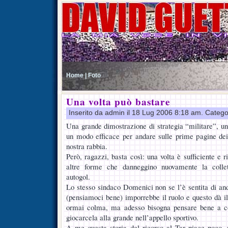
Home |
Foto
Una volta può bastare
Inserito da admin il 18 Lug 2006 8:18 am. Catego
Una grande dimostrazione di strategia “militare”, un
un modo efficace per andare sulle prime pagine dei g
nostra rabbia.
Però, ragazzi, basta così: una volta è sufficiente e r
altre forme che danneggino nuovamente la collet
autogol.
Lo stesso sindaco Domenici non se l’è sentita di an
(pensiamoci bene) imporrebbe il ruolo e questo dà il
ormai colma, ma adesso bisogna pensare bene a co
giocarcela alla grande nell’appello sportivo.
A me questa storia del ricorso al Tar piace poco, 