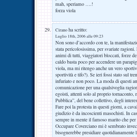
mah, speriamo ….!
forza viola
ha scritto:
Cirano
Luglio 18th, 2006 alle 09:23
Non sono d’accordo con te, la manifestazion
stata pericolosissima, per svariate ragioni.
animi di tutti, viaggiatori bloccati, forze de
caldo basta poco per accendere un parapigl
viola, ma mi ritengo anche un vero sporti
sportività e tifo?). Se ieri fossi stato sul t
infuriato e non poco. La moda di questi ann
comunicazione per una qualsivoglia ragion
egoisti, attenti solo al proprio tornaconto,
Pubblica”, del bene collettivo, degli interes
Fare poi la protesta in questi giorni, a cava
giudizio è da incoscienti masochisti. In ca
sempre in mente il famoso marito che per
Occupare Coverciano mi è sembrato invec
bisognerebbe presidiare quotidianamente l’i