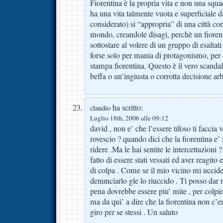
Fiorentina è la propria vita e non una squa
ha una vita talmente vuota e superficiale
considerato) si “appropria” di una città c
mondo, creandole disagi, perchè un fioren
sottostare al volere di un gruppo di esaltati
forse solo per mania di protagonismo, per d
stampa fiorentina. Questo è il vero scandal
beffa o un’ingiusta o corrotta decisione ar
ha scritto:
claudio
Luglio 18th, 2006 alle 09:12
david , non e’ che l’essere tifoso ti faccia 
rovescio ? quando dici che la fiorentina e
ridere .Ma le hai sentite le intercettazioni 
fatto di essere stati vessati ed aver reagit
di colpa . Come se il mio vicino mi uccide 
denunciarlo gle lo riuccido . Ti posso dar 
pena dovrebbe essere piu’ mite , per colpire 
ma da qui’ a dire che la fiorentina non c’en
giro per se stessi . Un saluto