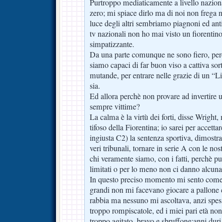
Purtroppo mediaticamente a livello nazio
zero; mi spiace dirlo ma di noi non frega n
luce degli altri sembriamo piagnoni ed anti
tv nazionali non ho mai visto un fiorentino
simpatizzante.
Da una parte comunque ne sono fiero, perc
siamo capaci di far buon viso a cattiva sort
mutande, per entrare nelle grazie di un “
sia.
Ed allora perchè non provare ad invertire 
sempre vittime?
La calma è la virtù dei forti, disse Wrigh
tifoso della Fiorentina; io sarei per accett
ingiusta C2) la sentenza sportiva, dimostra
veri tribunali, tornare in serie A con le nos
chi veramente siamo, con i fatti, perchè p
limitati o per lo meno non ci danno alcuna 
In questo preciso momento mi sento come
grandi non mi facevano giocare a pallone 
rabbia ma nessuno mi ascoltava, anzi spes
troppo rompiscatole, ed i miei pari età n
troppo agitato, bravo e sbruffone;anni duri