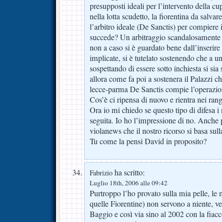
presupposti ideali per l’intervento della cup
nella lotta scudetto, la fiorentina da salva
l’arbitro ideale (De Sanctis) per compiere i
succede? Un arbitraggio scandalosamente 
non a caso si è guardato bene dall’inserire 
implicate, si è tutelato sostenendo che a u
sospettando di essere sotto inchiesta si sia
allora come fa poi a sostenera il Palazzi c
lecce-parma De Sanctis compie l’operazion
Cos’è ci ripensa di nuovo e rientra nei ran
Ora io mi chiedo se questo tipo di difesa i
seguita. Io ho l’impressione di no. Anche 
violanews che il nostro ricorso si basa sull
Tu come la pensi David in proposito?
ha scritto:
Fabrizio
Luglio 18th, 2006 alle 09:42
Purtroppo l’ho provato sulla mia pelle, le 
quelle Fiorentine) non servono a niente, ve
Baggio e così via sino al 2002 con la fiacc