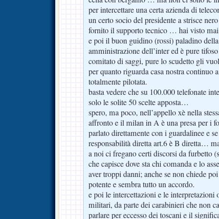
per intercettare una certa azienda di telec
un certo socio del presidente a strisce ne
fornito il supporto tecnico … hai visto ma
e poi il buon guidino (rossi) paladino della 
amministrazione dell’inter ed è pure tifoso
comitato di saggi, pure lo scudetto gli vu
per quanto riguarda casa nostra continuo 
totalmente pilotata.
basta vedere che su 100.000 telefonate int
solo le solite 50 scelte apposta…
spero, ma poco, nell’appello xè nella stess
affronto e il milan in A è una presa per i fo
parlato direttamente con i guardalinee e se 
responsabilità diretta art.6 è B diretta… m
a noi ci fregano certi discorsi da furbetto 
che capisce dove sta chi comanda e lo ass
aver troppi danni; anche se non chiede poi 
potente e sembra tutto un accordo.
e poi le intercettazioni e le interpretazioni
militari, da parte dei carabinieri che non c
parlare per eccesso dei toscani e il signific