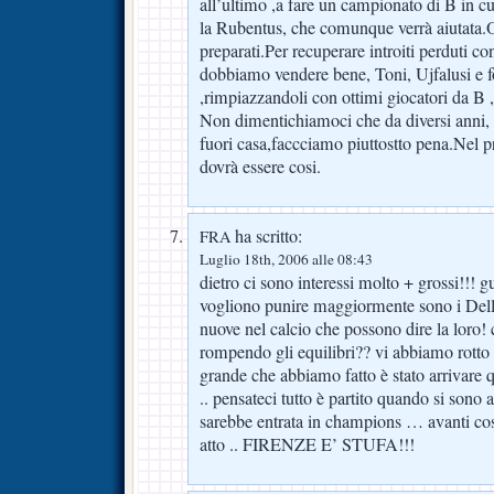
all’ultimo ,a fare un campionato di B in 
la Rubentus, che comunque verrà aiutata.
preparati.Per recuperare introiti perduti c
dobbiamo vendere bene, Toni, Ujfalusi e f
,rimpiazzandoli con ottimi giocatori da B
Non dimentichiamoci che da diversi anni, 
fuori casa,faccciamo piuttostto pena.Nel
dovrà essere cosi.
ha scritto:
FRA
Luglio 18th, 2006 alle 08:43
dietro ci sono interessi molto + grossi!!! g
vogliono punire maggiormente sono i Della
nuove nel calcio che possono dire la loro! 
rompendo gli equilibri?? vi abbiamo rotto 
grande che abbiamo fatto è stato arrivare q
.. pensateci tutto è partito quando si sono
sarebbe entrata in champions … avanti così 
atto .. FIRENZE E’ STUFA!!!