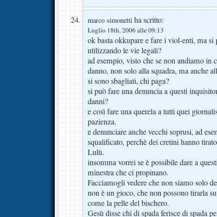
ha scritto:
marco simonetti
Luglio 18th, 2006 alle 09:13
ok basta okkupare e fare i viol-enti, ma si
utilizzando le vie legali?
ad esempio, visto che se non andiamo in 
danno, non solo alla squadra, ma anche alla
si sono sbagliati, chi paga?
si può fare una denuncia a questi inquisitori
danni?
e così fare una querela a tutti quei giornal
pazienza.
e denunciare anche vecchi soprusi, ad es
squalificato, perchè dei cretini hanno tira
Lulù.
insomma vorrei se è possibile dare a questi
minestra che ci propinano.
Facciamogli vedere che non siamo solo dei v
non è un gioco, che non possono tirarla su
come la pelle del bischero.
Gesù disse chi di spada ferisce di spada pe