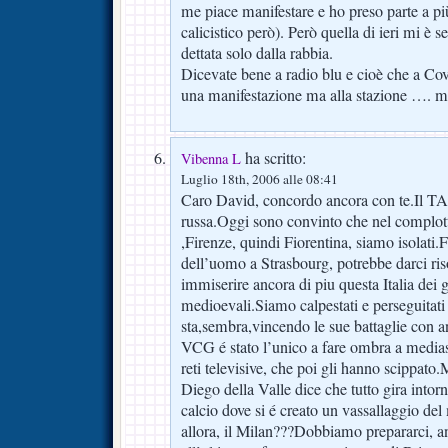
me piace manifestare e ho preso parte a pi
calicistico però). Però quella di ieri mi è
dettata solo dalla rabbia.
Dicevate bene a radio blu e cioè che a Co
una manifestazione ma alla stazione …. 
ha scritto:
Vibenna L
Luglio 18th, 2006 alle 08:41
Caro David, concordo ancora con te.Il TA
russa.Oggi sono convinto che nel complotto
,Firenze, quindi Fiorentina, siamo isolati.For
dell’uomo a Strasbourg, potrebbe darci ris
immiserire ancora di piu questa Italia dei 
medioevali.Siamo calpestati e perseguitat
sta,sembra,vincendo le sue battaglie con a
VCG é stato l’unico a fare ombra a media
reti televisive, che poi gli hanno scippa
Diego della Valle dice che tutto gira intorno 
calcio dove si é creato un vassallaggio d
allora, il Milan???Dobbiamo prepararci, an