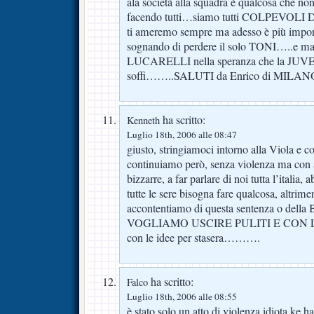
ala società alla squadra è qualcosa che non
facendo tutti…siamo tutti COLPEVOLI
ti ameremo sempre ma adesso è più importa
sognando di perdere il solo TONI…..e ma
LUCARELLI nella speranza che la JUVE 
soffi……..SALUTI da Enrico di MILAN
ha scritto:
Kenneth
Luglio 18th, 2006 alle 08:47
giusto, stringiamoci intorno alla Viola e c
continuiamo però, senza violenza ma con az
bizzarre, a far parlare di noi tutta l’italia
tutte le sere bisogna fare qualcosa, altrime
accontentiamo di questa sentenza o della 
VOGLIAMO USCIRE PULITI E CON L
con le idee per stasera……….
ha scritto:
Falco
Luglio 18th, 2006 alle 08:55
è stato solo un atto di violenza idiota ke h