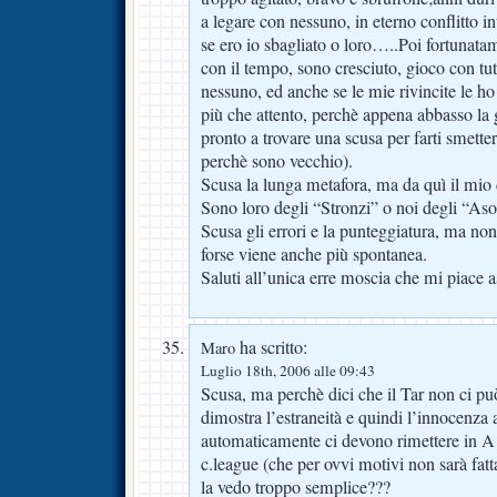
a legare con nessuno, in eterno conflitto i
se ero io sbagliato o loro…..Poi fortunata
con il tempo, sono cresciuto, gioco con tu
nessuno, ed anche se le mie rivincite le h
più che attento, perchè appena abbasso la 
pronto a trovare una scusa per farti smette
perchè sono vecchio).
Scusa la lunga metafora, ma da quì il mi
Sono loro degli “Stronzi” o noi degli “Aso
Scusa gli errori e la punteggiatura, ma non
forse viene anche più spontanea.
Saluti all’unica erre moscia che mi piace a
ha scritto:
Maro
Luglio 18th, 2006 alle 09:43
Scusa, ma perchè dici che il Tar non ci può
dimostra l’estraneità e quindi l’innocenza a
automaticamente ci devono rimettere in A e
c.league (che per ovvi motivi non sarà fat
la vedo troppo semplice???