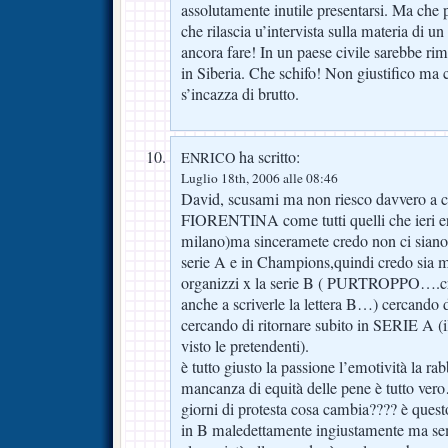
assolutamente inutile presentarsi. Ma che
che rilascia u’intervista sulla materia di u
ancora fare! In un paese civile sarebbe ri
in Siberia. Che schifo! Non giustifico ma
s’incazza di brutto.
ha scritto:
ENRICO
Luglio 18th, 2006 alle 08:46
David, scusami ma non riesco davvero a c
FIORENTINA come tutti quelli che ieri era
milano)ma sinceramete credo non ci siano 
serie A e in Champions,quindi credo sia me
organizzi x la serie B ( PURTROPPO….cre
anche a scriverle la lettera B…) cercando 
cercando di ritornare subito in SERIE A (il
visto le pretendenti).
è tutto giusto la passione l’emotività la rab
mancanza di equità delle pene è tutto ve
giorni di protesta cosa cambia???? è ques
in B maledettamente ingiustamente ma sem