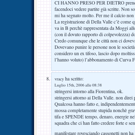
CI HANNO PRESO PER DIETRO prendendo
facendoci vedere partite già scritte. Non s
mi ha segnato molto. Per me il calcio non
La registrazione di Della Valle c’è come q
va in B perchè rappresentata da Moggi all
(con il dovuto rapporto di colpevolezza) d
Credo comunque che le città non ci dov
Dovevano punire le persone non le socie
considero un ex tifoso, lascio dopo moltis
l’hanno voluto) l’abbonamento di Curva F
ha scritto:
vracy
Luglio 15th, 2006 alle 08:38
stringersi intorno alla Fiorentina, ok.
stringersi attorno ai Della Valle. non direi 
Qualcosa hanno fatto e, indipendentemente 
mossa completamente stupida nonchè grav
tifa e SPENDE tempo, denaro, energie nel
squadra che ci han fatto credere forte e se
manifestare rovesciando cassonetti non ha 