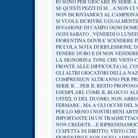
IO SONO PER GIOCARE IN SERIE A
SE QUESTI PEZZI DI M…A NON C
NON ISCRIVIAMOCI AL CAMPIONAT
SI VUOLE ISCRIVRE UGUALMENT
INVASIONE DI CAMPO OGNI DOME
OGNI SABATO , VENERDI O LUNED
FIORENTINA DOVRA’ SCENDERE 
PICCOLA NOTA DI RIFLESSIONE, D
TENERE DURO E DI NON VENDER
LA SIGNORINA TONI, CHE VISTO C
FRONTE ALLE DIFFICOLTA'(AL CO
GLI ALTRI GIOCATORI DELLA NA
COMPRESI)UN ALTR’ANNO PER PR
SERIE B….PER IL RESTO PROPON
ESEMPLARI, COME IL BLOCCO AL
UFFIZI, O DEL DUOMO, NON ABB
FERMARE , MA A GLI OCCHI DEL
PER LO MENO I NOSTRI BENI ARTIS
IMPORTANTE DI UN TRAGHETTACC
NON CREDETE…E RIPRENDIAMOC
CI SPETTA DI DIRITTO, VISTO C
FIORENTINI E NON QUEI LADRONI