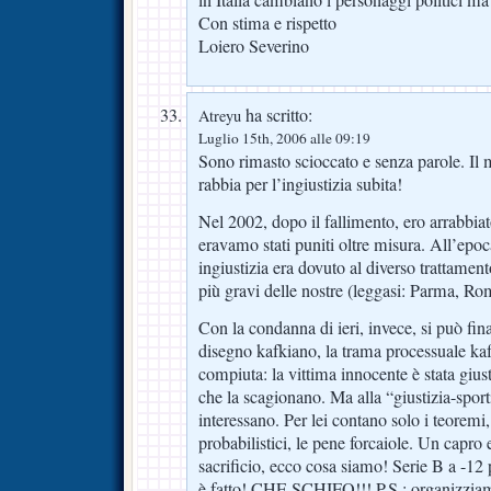
Con stima e rispetto
Loiero Severino
ha scritto:
Atreyu
Luglio 15th, 2006 alle 09:19
Sono rimasto scioccato e senza parole. Il 
rabbia per l’ingiustizia subita!
Nel 2002, dopo il fallimento, ero arrabbiat
eravamo stati puniti oltre misura. All’epoca
ingiustizia era dovuto al diverso trattament
più gravi delle nostre (leggasi: Parma, Ro
Con la condanna di ieri, invece, si può fin
disegno kafkiano, la trama processuale kaf
compiuta: la vittima innocente è stata giusti
che la scagionano. Ma alla “giustizia-sporti
interessano. Per lei contano solo i teoremi, 
probabilistici, le pene forcaiole. Un capro
sacrificio, ecco cosa siamo! Serie B a -12
è fatto! CHE SCHIFO!!! P.S.: organizzia