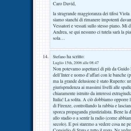
Caro David,
la stragrande maggioranza dei tifosi Viola
siamo stanchi di rimanere impotenti davan
Vessatori e vessati sullo stesso piano. Mi
Andrea, se qui nessuno ci tutela sarà la pia
sola…
ha scritto:
Stefano
Luglio 15th, 2006 alle 08:47
Non potevamo aspettarci di più da Guido R
dell’Inter e uomo d’affari con le banche 
ma la grande delusione è stato Ruperto: 
giurisprudenza ai massimi livelli alle spal
chiaramente istruito da interessi extragiu
Italia! La solita. A ciò dobbiamo opporre l
di Firenze, controllando la rabbia e lasciand
sporca propaganda giustizialista. Bene la di
allo stadio o a sentir la radio (come abbiam
secolo). E poi staremo a vedere cosa ne pe
Consiglio di Stato e tutto il resto. Ne vedr