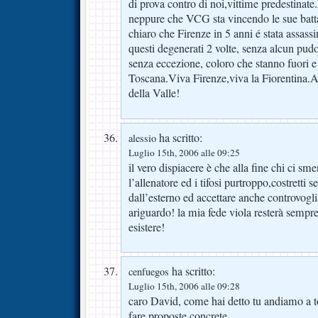
di prova contro di noi,vittime predestina
neppure che VCG sta vincendo le sue batta
chiaro che Firenze in 5 anni é stata assass
questi degenerati 2 volte, senza alcun pudo
senza eccezione, coloro che stanno fuori e
Toscana.Viva Firenze,viva la Fiorentina.
della Valle!
ha scritto:
alessio
Luglio 15th, 2006 alle 09:25
il vero dispiacere è che alla fine chi ci s
l’allenatore ed i tifosi purtroppo,costretti
dall’esterno ed accettare anche controvoglia
ariguardo! la mia fede viola resterà sempre 
esistere!
ha scritto:
cenfuegos
Luglio 15th, 2006 alle 09:28
caro David, come hai detto tu andiamo a to
fare proposte concrete .