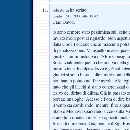
ha scritto:
roberto tn
Luglio 15th, 2006 alle 08:42
Ciao David,
io sono sempre stato pessimista sull’esito 
inviato molti post al riguardo. Non aspetti
dalla Corte Federale che al massimo potrà 
di penalizzazione. Mi aspetto invece qualc
giustizia amministrativa (TAR e Consiglio 
Sostanzialmente quello che non va nella giu
presunzione di colpevolezza é già sufficie
giudici si sono basati sulle trascrizioni dell
non hanno potuto ne’ fare ascoltare le regis
fatto che gli illeciti si siano concretizzat
lesivo del diritto di difesa. Già in passat
porcate analoghe. Adesso é l’ora di dire b
il vento sta cambiando: mentre, fino a qua
Stato e Mediaset sparavano a zero sulla Vi
erano tutti orientati in senso opposto incluso
Rossi di dimettersi. Già, perché il Sig. Ro
mantenere segreta la sentenza e, un paio di