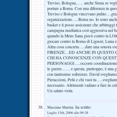
Treviso, Bologna,….. anche Siena se vog
portare a Roma. Con una diferenza in que
Treviso e Bologna vincevano pulito….gra
organizzazione…..Roma no. Io sono anche
basket e ti posso assicurare che arbitraggi
campagna mediatica così aggressiva nel ba
quando la Mens Sana giocò contro la LO
giocare contro la Roma di Liguori, Luna 
Altra cosa concreta…..dare una sonora sve
FIRENZE…ED ANCHE IN QUESTO C
CHI HA CONOSCENZE CON QUEST
PERSONAGGI…..occorre coordinazione ed
le guerre…… e questa, purtroppo, è una 
con tantissime soferenze. David svegliamo 
Pieraccioni, Pelù e chi vuoi tu…..svegliamo
necessario. Altrimenti vadano a fare in cu
Un saluto viola.
ha scritto:
Massimo Martini.
Luglio 15th, 2006 alle 09:28