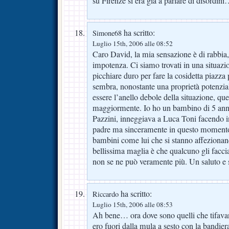
su Firenze si era già a parlare di disordini
ha scritto:
Simone68
Luglio 15th, 2006 alle 08:52
Caro David, la mia sensazione è di rabbia,
impotenza. Ci siamo trovati in una situaz
picchiare duro per fare la cosidetta piazza 
sembra, nonostante una proprietà potenzia
essere l’anello debole della situazione, que
maggiormente. Io ho un bambino di 5 anni
Pazzini, inneggiava a Luca Toni facendo in
padre ma sinceramente in questo momento l’
bambini come lui che si stanno affezionand
bellissima maglia è che qualcuno gli facci
non se ne può veramente più. Un saluto e 
ha scritto:
Riccardo
Luglio 15th, 2006 alle 08:53
Ah bene… ora dove sono quelli che tifavan
ero fuori dalla mula a sesto con la bandiera