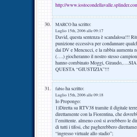
http://www.iostocondellavalle.splinder.co
ha scritto:
MARCO
Luglio 15th, 2006 alle 09:17
David, questa sentenza è scandalosa!!! Rit
punizione eccessiva per condannare qualc
dai DV e Mencucci, e la rabbia aumenta n
(….) giocheranno il nostro stesso campion
hanno combinato Moggi, Giraudo,….
QUESTA “GIUSTIZIA”!!!
ha scritto:
fabio
Luglio 15th, 2006 alle 09:18
Io Propongo:
1)Diretta su RTV38 tramite il digitale terr
direttamente con la Fiorentina, che dovre
l’emittente. almeno così si avrebbero le di
di tutti i tifosi, che pagherebbero direttame
“ingresso virtuale allo stadio”;