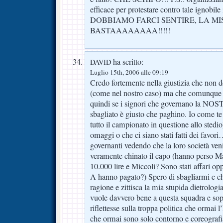
efficace per protestare contro tale ignob
DOBBIAMO FARCI SENTIRE, LA MI
BASTAAAAAAAA!!!!!
ha scritto:
DAVID
Luglio 15th, 2006 alle 09:19
Credo fortemente nella giustizia che non 
(come nel nostro caso) ma che comunque de
quindi se i signori che governano la NO
sbagliato è giusto che paghino. Io come t
tutto il campionato in questione allo sted
omaggi o che ci siano stati fatti dei favori
governanti vedendo che la loro società ve
veramente chinato il capo (hanno perso Ma
10.000 lire e Miccoli? Sono stati affari op
A hanno pagato?) Spero di sbagliarmi e che
ragione e zittisca la mia stupida dietrolog
vuole davvero bene a questa squadra e so
riflettesse sulla troppa politica che ormai 
che ormai sono solo contorno e coreografi