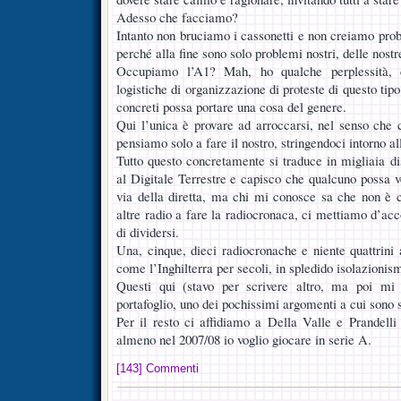
Adesso che facciamo?
Intanto non bruciamo i cassonetti e non creiamo prob
perché alla fine sono solo problemi nostri, delle nostr
Occupiamo l’A1? Mah, ho qualche perplessità, ci
logistiche di organizzazione di proteste di questo tipo
concreti possa portare una cosa del genere.
Qui l’unica è provare ad arroccarsi, nel senso che c
pensiamo solo a fare il nostro, stringendoci intorno al
Tutto questo concretamente si traduce in migliaia d
al Digitale Terrestre e capisco che qualcuno possa ve
via della diretta, ma chi mi conosce sa che non è c
altre radio a fare la radiocronaca, ci mettiamo d’ac
di dividersi.
Una, cinque, dieci radiocronache e niente quattrini 
come l’Inghilterra per secoli, in spledido isolazionis
Questi qui (stavo per scrivere altro, ma poi mi 
portafoglio, uno dei pochissimi argomenti a cui sono s
Per il resto ci affidiamo a Della Valle e Prandelli
almeno nel 2007/08 io voglio giocare in serie A.
[143] Commenti