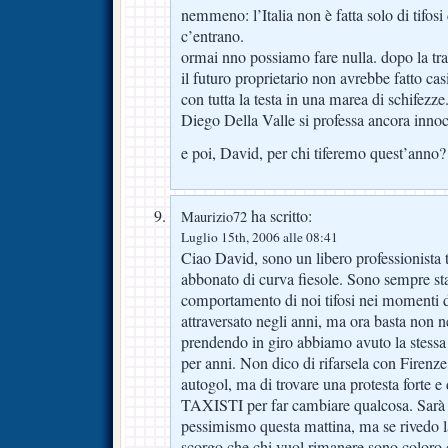
nemmeno: l’Italia non è fatta solo di tifosi d
c’entrano.
ormai nno possiamo fare nulla. dopo la tr
il futuro proprietario non avrebbe fatto casi
con tutta la testa in una marea di schifezze
Diego Della Valle si professa ancora innoc
e poi, David, per chi tiferemo quest’anno
ha scritto:
Maurizio72
Luglio 15th, 2006 alle 08:41
Ciao David, sono un libero professionista 
abbonato di curva fiesole. Sono sempre st
comportamento di noi tifosi nei momenti 
attraversato negli anni, ma ora basta non 
prendendo in giro abbiamo avuto la stessa
per anni. Non dico di rifarsela con Firenz
autogol, ma di trovare una protesta forte 
TAXISTI per far cambiare qualcosa. Sarà 
pessimismo questa mattina, ma se rivedo 
scorgo che chi vuol rimanere sono coloro c