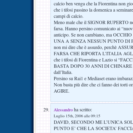
calcio ben venga che la Fiorentina non gi
che i tifosi passino la domenica a semina
campi di calcio.
Meno male che il SIGNOR RUPERTO non s
farsa. Hanno persino comunicato ai “nuovi
anticipo. Se non cambiano, ma OCCH
UNA A SENZA NESSUN PUNTO DI 
non mi dire che è assurdo, perchè AS
FARSA CHE RIPORTA L’ITALIA AGLI
che i tifosi di Fiorentina e Lazio si “
BASTA DOPO 30 ANNI DI CHINARE IL 
dall’Italia.
Persino su Rai1 e Mediaset erano imbar
Non basta più dire che ci fanno dei tor
AGIRE.
ha scritto:
Alessandro
Luglio 15th, 2006 alle 09:15
DAVID, SECONDO ME L’UNICA SO
PUNTO E’ CHE LA SOCIETA’ FACCIA