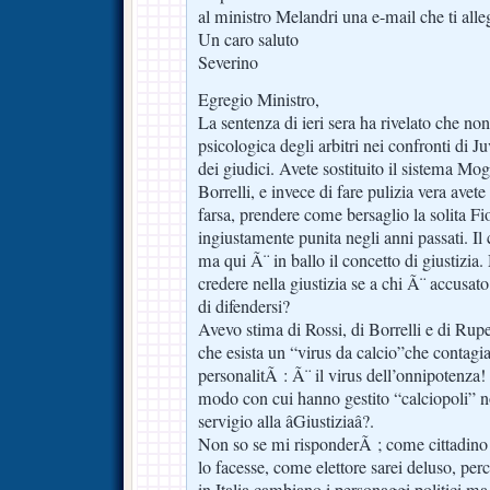
al ministro Melandri una e-mail che ti alle
Un caro saluto
Severino
Egregio Ministro,
La sentenza di ieri sera ha rivelato che non
psicologica degli arbitri nei confronti di 
dei giudici. Avete sostituito il sistema Mog
Borrelli, e invece di fare pulizia vera avet
farsa, prendere come bersaglio la solita Fi
ingiustamente punita negli anni passati. Il c
ma qui Ã¨ in ballo il concetto di giustizi
credere nella giustizia se a chi Ã¨ accusa
di difendersi?
Avevo stima di Rossi, di Borrelli e di Ru
che esista un “virus da calcio”che contagi
personalitÃ : Ã¨ il virus dell’onnipotenza!
modo con cui hanno gestito “calciopoli” 
servigio alla âGiustiziaâ?.
Non so se mi risponderÃ ; come cittadino 
lo facesse, come elettore sarei deluso, p
in Italia cambiano i personaggi politici ma 