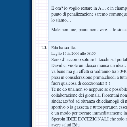
E ora? io voglio restare in A… e in cha
punto di penalizzazione saremo comunque
lo siamo…
Male non fare, paura non avere… Io sto
ha scritto:
Edu
Luglio 15th, 2006 alle 08:55
Sono d’ accordo solo se li tocchi sul portafo
David ci vuole un idea,ci manca un idea…
va bene ma gli effetti si vedranno tra 30\
presi in considerazione prima,chiedi a tutt
fuori qualcosa di eccezionale!!!!!
Te ne do una,non so neppure se è possibil
collaborazione dei giornalai Fiorentini non 
sindacato?ed ad oltranza chiediamogli di n
sportivo o la gazzetta e tuttosport,non esse
è un modo per toccare immediatamente inte
Speroin IDEE ECCEZIONALI che solo noi
avere saluti Edu