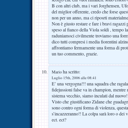
B con altri club, ma i vari Jorghensen, Ufo
del miglior offerente, credo che forse ques
non per un anno, ma ci riposrti materialmen
Non è giusto restare e fare i bravi ragazz
speso al fianco della Viola soldi , tempo l
raduniamoci civilmente troviamo una forma f
dico tutti compresi i media fiorentini alzin
affrontiamo fermamente una forma di prote
un tuo commento, grazie.
ha scritto:
Mario
Luglio 15th, 2006 alle 08:41
E’ una vergogna!!! una squadra che ragala 
fidejussioni false va in champion, mentre n
sistema vecchio, siamo inculati dal 
Visto che giustificano Zidane che guadagn
sono contro ogni forma di violenza, questa 
s’incazzeranno!! La colpa sarà loro o dei 
ect. ect?