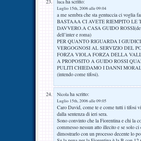
ha scritto:
luca
Luglio 15th, 2006 alle 09:04
a me sembra che sta gentuccia ci voglia far
BASTAAA CI AVETE RIEMPITO LE 
DAVVERO.A CASA GUIDO ROSSI(detto 
dell’inter e roma)
PER QUANTO RIGUARDA I GIUDICI
VERGOGNOSI AL SERVIZIO DEL PO
FORZA VIOLA FORZA DELLA VALL
A PROPOSITO A GUIDO ROSSI QU
PULITI CHIEDAMO I DANNI MORAL
(intendo come tifosi).
ha scritto:
Nicola
Luglio 15th, 2006 alle 09:05
Caro David, come te e come tutti i tifosi v
dalla sentenza di ieri sera.
Sono convinto che la Fiorentina e chi la 
commesso nessun atto illecito e se solo ci d
dimostrarlo con un processo decente lo p
Se la pena per la Fiorentina è la B con 12 