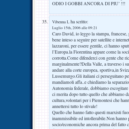
ODIO I GOBBI ANCORA DI PIU’ !!!
ha scritto:
Vibenna L
Luglio 15th, 2006 alle 09:21
Caro David, io leggo la stampa, francese, 
bene inteso a seguire per satellite e inter
lazzaroni, per essere gentile, ci hanno sputt
l’Europa.la Fiorentina appare come la soci
corrotta.Come difenderci con gente che ric
marginalmente?Della Valle, a traverso i su
andare alla corte europea, sportiva,in Sviz
Lussemurgo.Gli italiani ci perseguitano p
mandiamoli affa..e chiediamo la separaz
Autonomia federale, dobbiamo escogitare 
ci merita dopo tutto quello che abbiamo dat
cultura,volontari per i Piemontesi che hann
annettersi tutto lo stivale!
Quello che hanno fatto questi marxisti fuori
inammissibile ed intollerabile.Non hanno 
socio/economiche ancora prima del fatto 