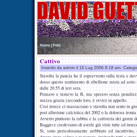
Home |
Foto
Cattivo
Inserito da admin il 15 Lug 2006 8:18 am. Catego
Stavolta la pancia ha il sopravvento sulla testa e dav
dosso questo sentimento di ribellione mista ad astio
dalle 20.55 di ieri sera.
Pensavo e temevo la B, ma speravo senza penalizz
mezza grazia (secondo loro, è ovvio) in appello.
Così invece ci massacrano e stavolta non sento in giro
post alluvione calcistica del 2002 o la dolorosa ironia
Avverto piuttosto la rabbia e la cattiveria dei giorni
Baggio e credevamo di averle già viste tutte ed invec
Sì, sono pericolosamente arrbbiato ed incattivit
dovere stare calmo e ragionare, invitando tutti a star