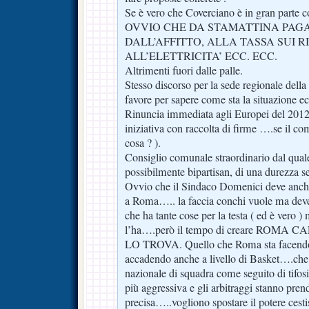
Se è vero che Coverciano è in gran par
OVVIO CHE DA STAMATTINA PAG
DALL’AFFITTO, ALLA TASSA SUI R
ALL’ELETTRICITA’ ECC. ECC.
Altrimenti fuori dalle palle.
Stesso discorso per la sede regionale del
favore per sapere come sta la situazione e
Rinuncia immediata agli Europei del 2012 
iniziativa con raccolta di firme ….se il c
cosa ? ).
Consiglio comunale straordinario dal quale
possibilmente bipartisan, di una durezza s
Ovvio che il Sindaco Domenici deve anche
a Roma….. la faccia conchi vuole ma deve 
che ha tante cose per la testa ( ed è vero 
l’ha….però il tempo di creare ROM
LO TROVA. Quello che Roma sta facendo a 
accadendo anche a livello di Basket….che 
nazionale di squadra come seguito di tifo
più aggressiva e gli arbitraggi stanno pre
precisa…..vogliono spostare il potere cesti