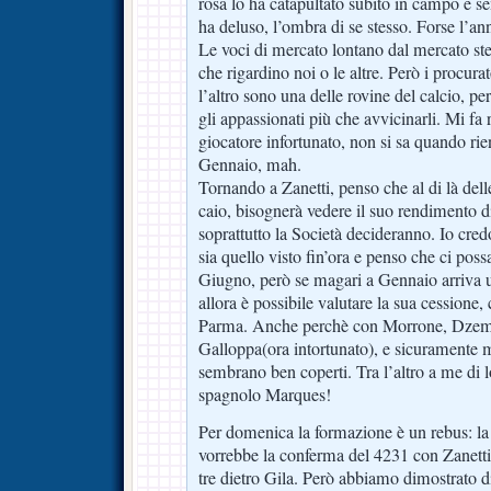
rosa lo ha catapultato subito in campo e 
ha deluso, l’ombra di se stesso. Forse l’anno
Le voci di mercato lontano dal mercato ste
che rigardino noi o le altre. Però i procura
l’altro sono una delle rovine del calcio, p
gli appassionati più che avvicinarli. Mi fa
giocatore infortunato, non si sa quando rient
Gennaio, mah.
Tornando a Zanetti, penso che al di là delle
caio, bisognerà vedere il suo rendimento d
soprattutto la Società decideranno. Io cred
sia quello visto fin’ora e penso che ci possa
Giugno, però se magari a Gennaio arriva 
allora è possibile valutare la sua cessione
Parma. Anche perchè con Morrone, Dzema
Galloppa(ora intortunato), e sicuramente 
sembrano ben coperti. Tra l’altro a me di 
spagnolo Marques!
Per domenica la formazione è un rebus: la 
vorrebbe la conferma del 4231 con Zanetti 
tre dietro Gila. Però abbiamo dimostrato d