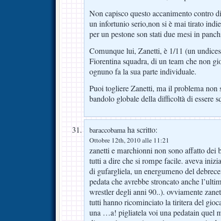
Non capisco questo accanimento contro di 
un infortunio serio,non si è mai tirato indie
per un pestone son stati due mesi in panch
Comunque lui, Zanetti, è 1/11 (un undice
Fiorentina squadra, di un team che non gi
ognuno fa la sua parte individuale.
Puoi togliere Zanetti, ma il problema non si
bandolo globale della difficoltà di essere s
ha scritto:
baraccobama
Ottobre 12th, 2010 alle 11:21
zanetti e marchionni non sono affatto dei bi
tutti a dire che si rompe facile. aveva inizi
di gufargliela, un energumeno del debrecen
pedata che avrebbe stroncato anche l’ulti
wrestler degli anni 90..). ovviamente zanet
tutti hanno ricominciato la tiritera del giocat
una …a! pigliatela voi una pedatain quel m