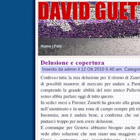
Home |
Foto
Delusione e copertura
Inserito da admin il 12 Ott 2010 6:40 am. Catego
Confesso tutta la mia delusione per il ritorno di Zanet
di possibili manovre di mercato per andare a Par
comprendo la grande abilità del mio amico Pallavic
senso abbia parlare oggi di tutto questo.
In sedici mesi a Firenze Zanetti ha giocato alla grand
nell’anonimato e in una zona di campo sempre più ris
Insomma, non è andata bene, a conferma che sui c
puntarci troppo per non avere delusioni.
E comunque per Genova abbiamo bisogno anche di 
vedo altro soluzioni che non siano una maggiore 
Cerci e purtroppo, ma inevitabilmente, Ljajic