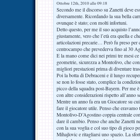
Ottobre 12th, 2010 alle 09:18
Secondo me il discorso su Zanetti deve ess
diversamente. Ricordando la sua bella carr
ovunque è stato; con molti infortuni.
Detto questo, per me il suo acquisto l’anno
giustamente, vero che l’età era quella e ch
articolazioni precarie… Però fu preso per
centrocampo che prevederva fino al 30 
E la mano come dici nei primi tre mesi ce 
geometrie, sicurezza a Montolivo, che con 
migliori prestazioni prima di diventare tr
Poi la botta di Debraceni e il lungo recu
se non lo fosse stato, complice la condizio
picco della squadra post-Bayern. Per me è 
con altre considerazioni rispetto all’anno s
Mentre un anno fa era un Giocatore su cui
fare il giocatore utile. Penso che eravamo 
Montolivo-D’Agostino coppia centrale con
dare il cambio. Penso che anche Zanetti n
con la sua voglia e col suo tipo di gioco po
Mihajlovic e ritagliarsi uno spazio. La sfort