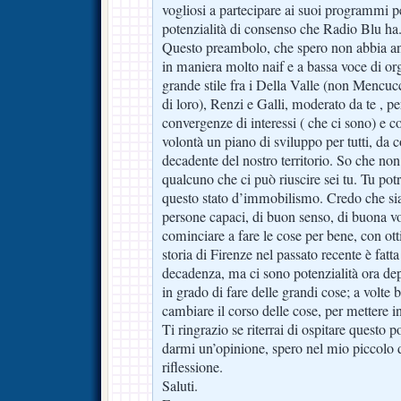
vogliosi a partecipare ai suoi programmi p
potenzialità di consenso che Radio Blu ha
Questo preambolo, che spero non abbia ann
in maniera molto naif e a bassa voce di or
grande stile fra i Della Valle (non Mencuc
di loro), Renzi e Galli, moderato da te , per
convergenze di interessi ( che ci sono) e 
volontà un piano di sviluppo per tutti, da 
decadente del nostro territorio. So che non
qualcuno che ci può riuscire sei tu. Tu potr
questo stato d’immobilismo. Credo che si
persone capaci, di buon senso, di buona vo
cominciare a fare le cose per bene, con o
storia di Firenze nel passato recente è fat
decadenza, ma ci sono potenzialità ora d
in grado di fare delle grandi cose; a volte 
cambiare il corso delle cose, per mettere 
Ti ringrazio se riterrai di ospitare questo p
darmi un’opinione, spero nel mio piccolo d
riflessione.
Saluti.