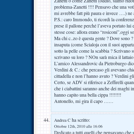
Zanetti o come Zanetti (oddio, siamo ridott
problema-Zanetti !!!! Pensavo che una votl
mi avrebbe fatt più paura e invece ….) n
P.S.: caro Immondo, ti ricordi la confer
prese il pallone perché l’aveva portato lu
stesse cose: allora erano “rosiconi”,oggi s
Ma chi c..zo è questa gente ? Dove sono ? 
insaputa (come Scialoja con il suoi appart
sotto la pelle come la scabbia ? Scrivano su
scrivano su loro ? NOn sarà mica il lattaio
L’amico Alessandrovic da Pietroburgo dice
Verdini & C.: che percaso gli avevano chie
cittadella e non l’hanno avuto ? Verdini gl
Certo, se ADV si riferisce a Zeffirelli quan
che i ciabattini saranno anche dei maghi i
hanno capito una bella cippa !!!!!!!!
Antonello, mi gira il capo ……
ha scritto:
Andrea C
Ottobre 12th, 2010 alle 16:06
Dedicato a tutti quelli che pensavano che 