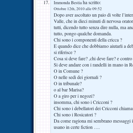
ha scritto:
Immonda Bestia
Ottobre 12th, 2010 alle 09:52
Dopo aver ascoltato un paio di volte l’inte
Valle, che in dieci minuti di nervosa orator
tutti, dicendo tutto senza dire nulla, ma a
tutto, pongo qualche domanda.
Chi sono i componenti della cricca ?
E quando dice che dobbiamo aiutarli a debe
si riferisce ?
Cosa si deve fare? ,chi deve fare? e contro
Si deve andare con i randelli in mano in 
O in Comune ?
O nelle sedi dei giornali ?
O in tribunale?
o al bar Marisa?
O a giro per i negozi?
insomma, chi sono i Cricconi ?
Chi sono i debellatori dei Cricconi chiamat
Chi sono i Rosicatori ?
Da come ragiona mi sembrano messaggi in 
usano in certe fiction ….