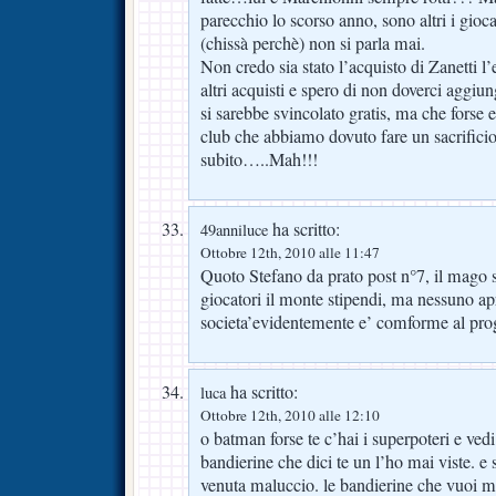
parecchio lo scorso anno, sono altri i gioca
(chissà perchè) non si parla mai.
Non credo sia stato l’acquisto di Zanetti l
altri acquisti e spero di non doverci aggi
si sarebbe svincolato gratis, ma che forse e
club che abbiamo dovuto fare un sacrifici
subito…..Mah!!!
ha scritto:
49anniluce
Ottobre 12th, 2010 alle 11:47
Quoto Stefano da prato post n°7, il mago s
giocatori il monte stipendi, ma nessuno ap
societa’evidentemente e’ comforme al pro
ha scritto:
luca
Ottobre 12th, 2010 alle 12:10
o batman forse te c’hai i superpoteri e vedi
bandierine che dici te un l’ho mai viste. e s
venuta maluccio. le bandierine che vuoi me