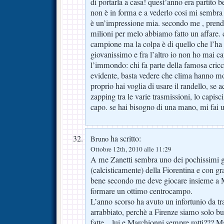
di portarla a casa! quest’anno era partito 
non è in forma e a vederlo cosi mi sembr
è un’impressione mia. secondo me , prend
milioni per melo abbiamo fatto un affare. c
campione ma la colpa è di quello che l’ha 
giovanissimo e fra l’altro io non ho mai c
l’immondo: chi fa parte della famosa cricc
evidente, basta vedere che clima hanno mon
proprio hai voglia di usare il randello, se a
zapping tra le varie trasmissioni, lo capisci
capo. se hai bisogno di una mano, mi fai u
ha scritto:
Bruno
Ottobre 12th, 2010 alle 11:29
A me Zanetti sembra uno dei pochissimi gio
(calcisticamente) della Fiorentina e con gr
bene secondo me deve giocare insieme a 
formare un ottimo centrocampo.
L’anno scorso ha avuto un infortunio da t
arrabbiato, perchè a Firenze siamo solo buo
fatte…lui e Marchionni sempre rotti??? M