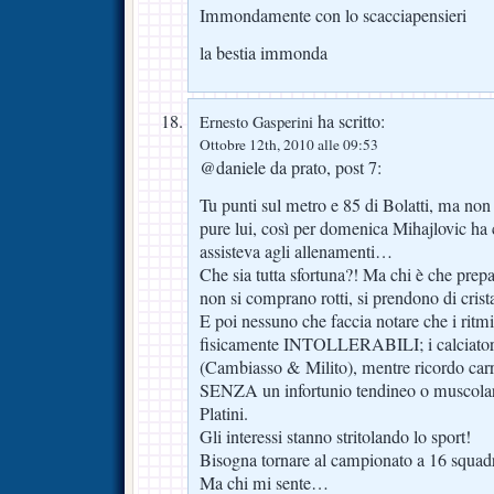
Immondamente con lo scacciapensieri
la bestia immonda
ha scritto:
Ernesto Gasperini
Ottobre 12th, 2010 alle 09:53
@daniele da prato, post 7:
Tu punti sul metro e 85 di Bolatti, ma non 
pure lui, così per domenica Mihajlovic ha
assisteva agli allenamenti…
Che sia tutta sfortuna?! Ma chi è che pre
non si comprano rotti, si prendono di crista
E poi nessuno che faccia notare che i rit
fisicamente INTOLLERABILI; i calciatori
(Cambiasso & Milito), mentre ricordo carr
SENZA un infortunio tendineo o muscolare
Platini.
Gli interessi stanno stritolando lo sport!
Bisogna tornare al campionato a 16 squadre
Ma chi mi sente…