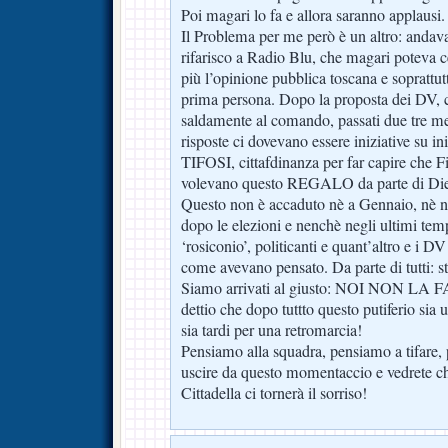
Poi magari lo fa e allora saranno applausi.
Il Problema per me però è un altro: andav
rifarisco a Radio Blu, che magari poteva c
più l’opinione pubblica toscana e soprattutto
prima persona. Dopo la proposta dei DV,
saldamente al comando, passati due tre mesi
risposte ci dovevano essere iniziative su ini
TIFOSI, cittafdinanza per far capire che Fir
volevano questo REGALO da parte di Die
Questo non è accaduto nè a Gennaio, nè ne
dopo le elezioni e nenchè negli ultimi temp
‘rosiconio’, politicanti e quant’altro e i DV 
come avevano pensato. Da parte di tutti: st
Siamo arrivati al giusto: NOI NON LA
dettio che dopo tuttto questo putiferio si
sia tardi per una retromarcia!
Pensiamo alla squadra, pensiamo a tifare, 
uscire da questo momentaccio e vedrete ch
Cittadella ci tornerà il sorriso!