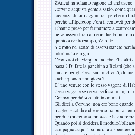
ZAnetti ha soltanto ragione ad andarsene.
Corvino acquista gente a saldo, come qua
credenza di formaggini non perché mi tradi
perchè all’Ipercoop c’era il centoveti per d
L’hanno preso per far numero a centroca
ne venissero fuori almeno due buoni; ora ch
quinto a centrocampo, s’è rotto.
S’è rotto nel senso di essersi stancto perch
infortunato era già.
Cosa vuoi chiedergli a uno che c’ha altri du
basta ? Di fare la panchina a Bolatti (che 
andare per gli stessi suoi motivi ?), di far
anche quando non gioca ?
E’ uno venuto con lo stesso vagone di Hab
stesso vagone se ne va: se fossi in lui, mi r
Genova perché son tutti infortunati.
Gli direi a Corvino: non ero bono quando
maglie, vuol dire che non sono bono nem
per due (maremma, mi assale la sindrome 
Quando poi si deciderà il modulo/l’allena
campagna acquisti si riuscirà a spendere 