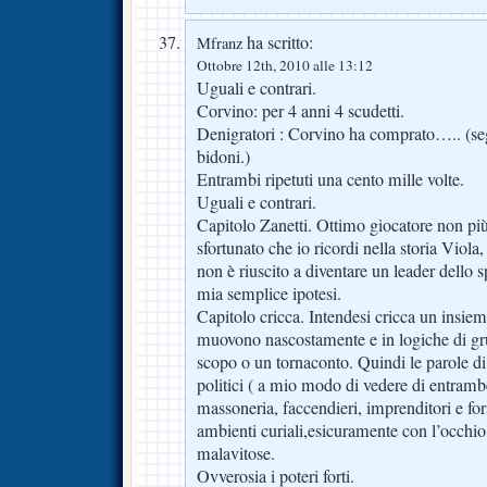
ha scritto:
Mfranz
Ottobre 12th, 2010 alle 13:12
Uguali e contrari.
Corvino: per 4 anni 4 scudetti.
Denigratori : Corvino ha comprato….. (seg
bidoni.)
Entrambi ripetuti una cento mille volte.
Uguali e contrari.
Capitolo Zanetti. Ottimo giocatore non pi
sfortunato che io ricordi nella storia Viola,
non è riuscito a diventare un leader dello 
mia semplice ipotesi.
Capitolo cricca. Intendesi cricca un insiem
muovono nascostamente e in logiche di g
scopo o un tornaconto. Quindi le parole d
politici ( a mio modo di vedere di entrambe
massoneria, faccendieri, imprenditori e for
ambienti curiali,esicuramente con l’occhio
malavitose.
Ovverosia i poteri forti.