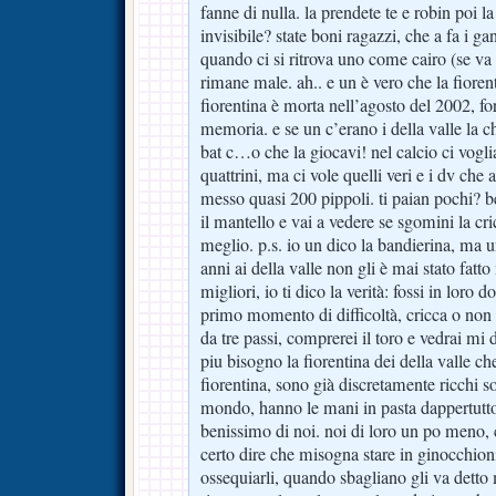
fanne di nulla. la prendete te e robin poi l
invisibile? state boni ragazzi, che a fa i ga
quando ci si ritrova uno come cairo (se va 
rimane male. ah.. e un è vero che la fiorent
fiorentina è morta nell’agosto del 2002, for
memoria. e se un c’erano i della valle la
bat c…o che la giocavi! nel calcio ci vogli
quattrini, ma ci vole quelli veri e i dv che
messo quasi 200 pippoli. ti paian pochi? be
il mantello e vai a vedere se sgomini la cri
meglio. p.s. io un dico la bandierina, ma u
anni ai della valle non gli è mai stato fat
migliori, io ti dico la verità: fossi in loro d
primo momento di difficoltà, cricca o non c
da tre passi, comprerei il toro e vedrai mi d
piu bisogno la fiorentina dei della valle che
fiorentina, sono già discretamente ricchi so
mondo, hanno le mani in pasta dappertutt
benissimo di noi. noi di loro un po meno,
certo dire che misogna stare in ginocchioni
ossequiarli, quando sbagliano gli va detto