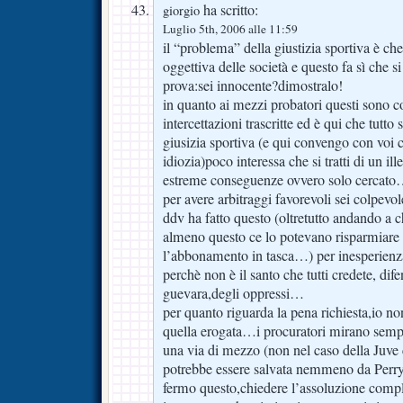
ha scritto:
giorgio
Luglio 5th, 2006 alle 11:59
il “problema” della giustizia sportiva è che
oggettiva delle società e questo fa sì che si
prova:sei innocente?dimostralo!
in quanto ai mezzi probatori questi sono co
intercettazioni trascritte ed è qui che tutto s
giusizia sportiva (e qui convengo con voi
idiozia)poco interessa che si tratti di un ill
estreme conseguenze ovvero solo cercato…se
per avere arbitraggi favorevoli sei colpevo
ddv ha fatto questo (oltretutto andando 
almeno questo ce lo potevano risparmiare 
l’abbonamento in tasca…) per inesperienza
perchè non è il santo che tutti credete, dif
guevara,degli oppressi…
per quanto riguarda la pena richiesta,io n
quella erogata…i procuratori mirano semp
una via di mezzo (non nel caso della Juv
potrebbe essere salvata nemmeno da Per
fermo questo,chiedere l’assoluzione comple