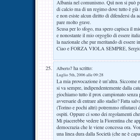
Albania nel comunismo. Quì non si può pa
di calcio ma di un regimo dove tutto è già 
e non esiste alcun diritto di difendersi da a
pare molto grave.
Scusa per lo sfogo, ma spero capisca il mi
e nonostante il mio orgoglio di essere itali
la nazionale che pur meritando di essere i
Ciao e FORZA VIOLA SEMPRE, Sergio
ha scritto:
Alberto7
Luglio 5th, 2006 alle 09:28
La mia provocazione è un’altra. Siccome noi
si va sempre, indipendentemente dalla cat
giochiamo tutto il prox campionato senza p
avversarie di entrare allo stadio? Fatta sa
(Torino e pochi altri) potremmo rifiutarci d
ospiti. Oppure ci sono dei regolamenti che
Mi piacerebbe vedere la Fiorentina che appl
democrazia che le viene concessa ora. Vorr
una linea dura dalla Società (che ne è capa