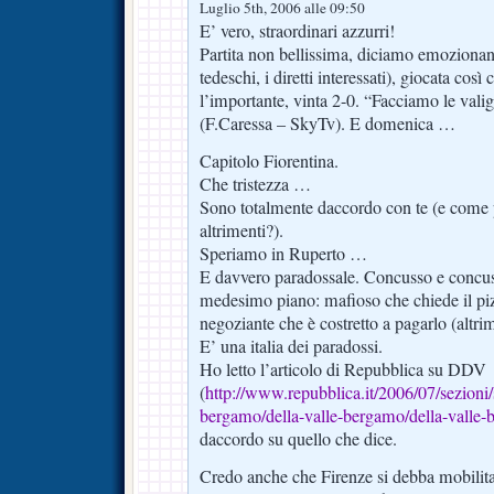
Luglio 5th, 2006 alle 09:50
E’ vero, straordinari azzurri!
Partita non bellissima, diciamo emozionan
tedeschi, i diretti interessati), giocata così
l’importante, vinta 2-0. “Facciamo le vali
(F.Caressa – SkyTv). E domenica …
Capitolo Fiorentina.
Che tristezza …
Sono totalmente daccordo con te (e come 
altrimenti?).
Speriamo in Ruperto …
E davvero paradossale. Concusso e concuss
medesimo piano: mafioso che chiede il pi
negoziante che è costretto a pagarlo (altrim
E’ una italia dei paradossi.
Ho letto l’articolo di Repubblica su DDV
(
http://www.repubblica.it/2006/07/sezioni/s
bergamo/della-valle-bergamo/della-valle
daccordo su quello che dice.
Credo anche che Firenze si debba mobilit