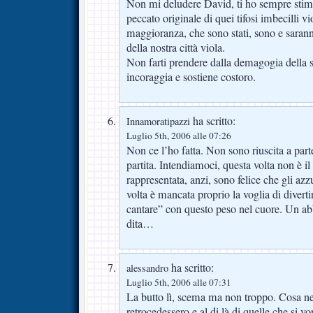
Non mi deludere David, ti ho sempre stima
peccato originale di quei tifosi imbecilli v
maggioranza, che sono stati, sono e sarann
della nostra città viola.
Non farti prendere dalla demagogia della 
incoraggia e sostiene costoro.
ha scritto:
Innamoratipazzi
Luglio 5th, 2006 alle 07:26
Non ce l’ho fatta. Non sono riuscita a par
partita. Intendiamoci, questa volta non è il
rappresentata, anzi, sono felice che gli az
volta è mancata proprio la voglia di dive
cantare” con questo peso nel cuore. Un a
dita…
ha scritto:
alessandro
Luglio 5th, 2006 alle 07:31
La butto lì, scema ma non troppo. Cosa ne 
retrocedessero e al di là di quelle che si vo