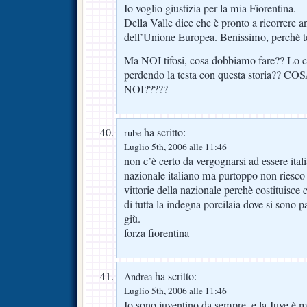
Io voglio giustizia per la mia Fiorentina.
Della Valle dice che è pronto a ricorrere a
dell’Unione Europea. Benissimo, perchè te
Ma NOI tifosi, cosa dobbiamo fare?? Lo ca
perdendo la testa con questa storia?
NOI?????
ha scritto:
rube
Luglio 5th, 2006 alle 11:46
non c’è certo da vergognarsi ad essere italia
nazionale italiano ma purtoppo non riesco a
vittorie della nazionale perchè costituis
di tutta la indegna porcilaia dove si sono pas
giù.
forza fiorentina
ha scritto:
Andrea
Luglio 5th, 2006 alle 11:46
Io sono juventino da sempre, e la Juve è m