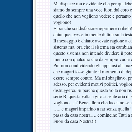
Mi dispiace ma è evidente che per qualche
siamo da sempre una voce fuori dal coro ch
quello che non vogliono vedere e pertanto 
vogliono!
E poi che soddisfazione reprimere i ribell
chiunque avesse in mente di tirar su la test
Il messaggio è chiaro: avevate ragione a c
sistema ma, ora che il sistema sta cambia
questo sistema non intende dividere il po
meno con qualcuno che da sempre vuole e
Pur non condividendo gli applausi alla na
che magari fosse giunto il momento di dep
essere sempre contro. Ma mi sbagliavo, pr
adesso, per evidenti motivi politici, vogli
distruggerci. Si perché questa volta non r
serie B, questa volta a giro si sente aria d
vogliono….? Bene allora che facciano s
….. e magari imparino a far senza quella 
passa da casa nostra…. comincino Tutti a f
Fuori da casa Nostra!!!