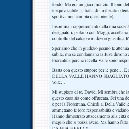
fondo. Ma era un gioco marcio. Il tono dell
inequivocabile: si tratta di un illecito o tent
sportiva non cambia quasi niente).
Insomma i rappresentanti della mia società
designatori, parlano con Moggi, accettano 
controllo del calcio e io dovrei giustificarli
Speriamo che in giudizio pesino le attenuan
subite, ma se condannano la Juve devono 
Fiorentina perché i Della Valle sono respon
Basta con questo stupore per le pene… E a
DELLA VALLE HANNO SBAGLIATO!!! L
volte…
Mi stupisco di te, David. Mi sembra che la 
questo caso sia come offuscata. Sei una del
e per la Fiorentina. Chiedi ai Della Valle l
ammettano le loro responsabilità e vadano 
Hanno dimostrato attaccamento alla città e 
meglio che si possa avere. Ma hanno fatto 
DA BISCHERI!!!!!