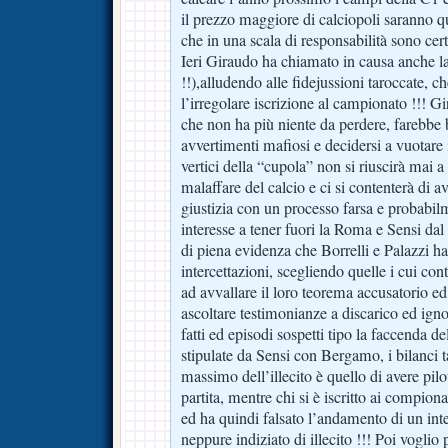
il prezzo maggiore di calciopoli saranno quin
che in una scala di responsabilità sono ce
Ieri Giraudo ha chiamato in causa anche 
!!),alludendo alle fidejussioni taroccate, c
l’irregolare iscrizione al campionato !!! G
che non ha più niente da perdere, farebbe 
avvertimenti mafiosi e decidersi a vuotare 
vertici della “cupola” non si riuscirà mai a
malaffare del calcio e ci si contenterà di a
giustizia con un processo farsa e probabil
interesse a tener fuori la Roma e Sensi da
di piena evidenza che Borrelli e Palazzi h
intercettazioni, scegliendo quelle i cui co
ad avvallare il loro teorema accusatorio e
ascoltare testimonianze a discarico ed ign
fatti ed episodi sospetti tipo la faccenda de
stipulate da Sensi con Bergamo, i bilanci ta
massimo dell’illecito è quello di avere pilot
partita, mentre chi si è iscritto ai compion
ed ha quindi falsato l’andamento di un in
neppure indiziato di illecito !!! Poi voglio