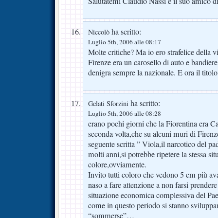
Salutatemi Claudio Nassi e il suo amico d
ha scritto:
Niccolò
Luglio 5th, 2006 alle 08:17
Molte critiche? Ma io ero strafelice della vitt
Firenze era un carosello di auto e bandiere t
denigra sempre la nazionale. E ora il titol
ha scritto:
Gelati Sforzini
Luglio 5th, 2006 alle 08:28
erano pochi giorni che la Fiorentina era C
seconda volta,che su alcuni muri di Firenze
seguente scritta ” Viola,il narcotico del p
molti anni,si potrebbe ripetere la stessa si
colore,ovviamente.
Invito tutti coloro che vedono 5 cm più ava
naso a fare attenzione a non farsi prendere
situazione economica complessiva del Pa
come in questo periodo si stanno sviluppan
“sommerse”…