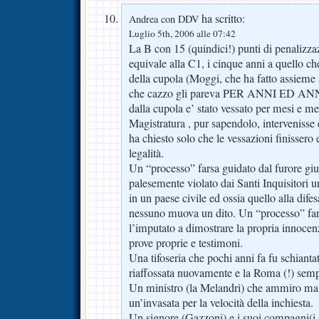
ha scritto:
Andrea con DDV
Luglio 5th, 2006 alle 07:42
La B con 15 (quindici!) punti di penalizza
equivale alla C1, i cinque anni a quello ch
della cupola (Moggi, che ha fatto assieme 
che cazzo gli pareva PER ANNI ED ANNI)
dalla cupola e’ stato vessato per mesi e me
Magistratura , pur sapendolo, interven
ha chiesto solo che le vessazioni finissero e
legalità.
Un “processo” farsa guidato dal furore gius
palesemente violato dai Santi Inquisitori u
in un paese civile ed ossia quello alla dife
nessuno muova un dito. Un “processo” far
l’imputato a dimostrare la propria innocen
prove proprie e testimoni.
Una tifoseria che pochi anni fa fu schianta
riaffossata nuovamente e la Roma (!) sempr
Un ministro (la Melandri) che ammiro m
un’invasata per la velocità della inchiesta.
Un signore (Gazzoni) e i suoi compagni(i s