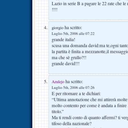
Lazio in serie B a pagare le 22 rate che le 
!!!!
ha scritto:
giorgio
Luglio 5th, 2006 alle 07:22
grande italia!
scusa una domanda david:ma te,ogni tant
la partita è finita a mezzanotte,il messagg
ma che sè grullo?!!
grande david!!!
ha scritto:
Azulejo
Luglio 5th, 2006 alle 07:26
E per ritornare a te dichiari:
“Ultima annotazione che mi attirerà molte cr
molto contento per come è andata a finire l
titolo.”
Ma ti rendi conto di quanto affermi? ti verg
tifoso della nazionale?