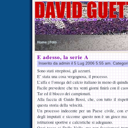
Home |
Foto
E adesso, la serie A
Inserito da admin il 5 Lug 2006 5:55 am. Categor
Sono stati strepitosi, gli azzurri.
E’ stata una cosa vergognosa, il processo.
L’alfa e l’omega del calcio italiano in meno di quindi
Facile prevedere che tra venti giorni finirà con il cao
Tar ed il blocco dei campionati.
Alla faccia di Guido Rossi, che, con tutto il rispet
questa storia della velocità.
Un processo indecente per un Paese civile, con evi
degli imputati e siccome questo non è un gioco ma 
istituzioni sportive e calcistiche si adeguano.
Oggi tocca ai Della Valle, ma non facciamoci troppe